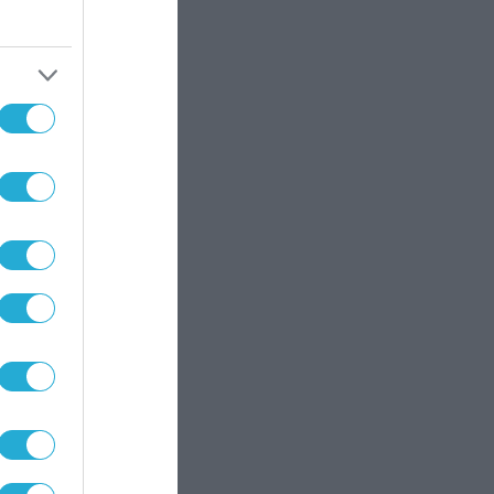
ικό
ει