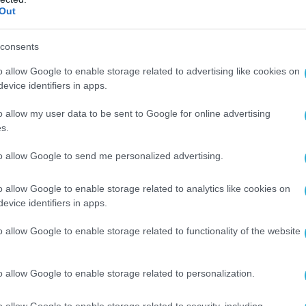
ρδους που έχει σφάξει ο ίδιος
Out
εξε να επιτεθεί στον ισραηλινό πρωθυπουργό από ελλην
ο
consents
o allow Google to enable storage related to advertising like cookies on
evice identifiers in apps.
o allow my user data to be sent to Google for online advertising
2024 | 16:46
s.
φα: Το Ισραήλ ξεκίνησε βομβαρδισμούς
to allow Google to send me personalized advertising.
σραήλ επιμένει ότι χιλιάδες μαχητές της Χαμάς έχουν βρ
αφύγιο στη Ράφα
o allow Google to enable storage related to analytics like cookies on
evice identifiers in apps.
o allow Google to enable storage related to functionality of the website
o allow Google to enable storage related to personalization.
o allow Google to enable storage related to security, including