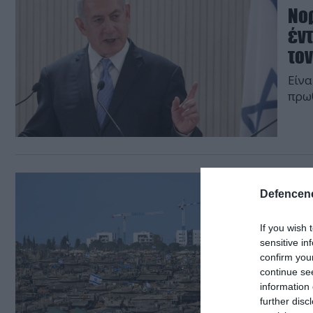
Νο
έν
το
Είνα
πρω
13.05.
Defencene
Γάζ
απα
If you wish 
Ρά
sensitive in
confirm you
Τα σ
continue se
παρ
information 
further disc