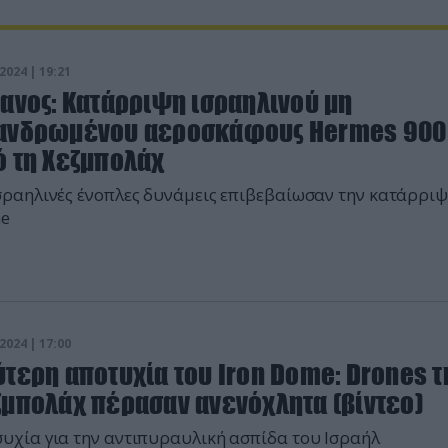
2024 | 19:21
βανος: Κατάρριψη ισραηλινού μη
ανδρωμένου αεροσκάφους Hermes 900
ό τη Χεζμπολάχ
σραηλινές ένοπλες δυνάμεις επιβεβαίωσαν την κατάρριψ
ne
2024 | 17:00
τερη αποτυχία του Iron Dome: Drones τ
ζμπολάχ πέρασαν ανενόχλητα (βίντεο)
υχία για την αντιπυραυλική ασπίδα του Ισραήλ