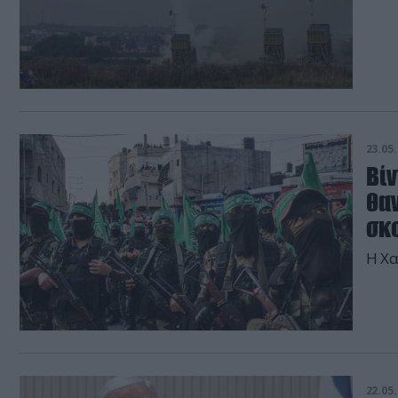
23.05.
Bίν
θα
σκ
Η Χα
22.05.