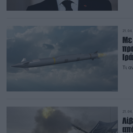
21.04.
Με
πρ
Ιρ
Τι α
21.04.
Λίβ
από