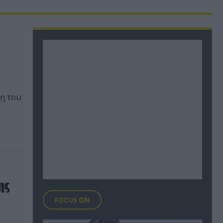
η του
ης
FOCUS ON