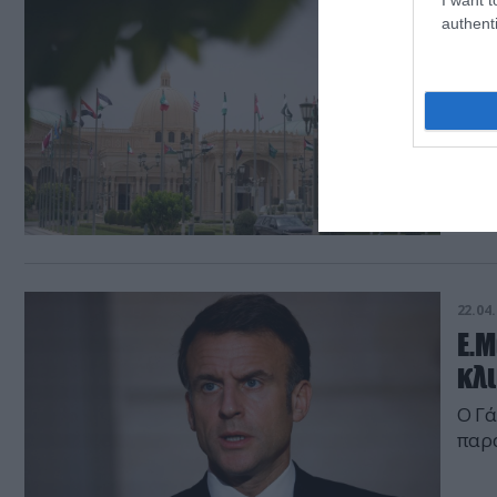
28.04.
authenti
Συ
επί
ισ
Αύρι
22.04.
Ε.Μ
κλ
Ο Γά
παρα