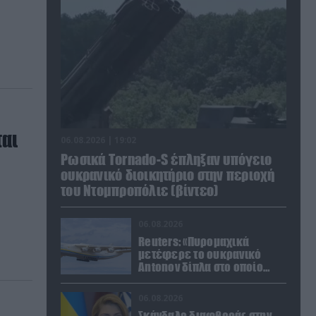
ται
06.08.2026 | 19:02
Ρωσικά Tornado-S έπληξαν υπόγειο
ουκρανικό διοικητήριο στην περιοχή
του Ντομπροπόλιε (βίντεο)
06.08.2026
Reuters: «Πυρομαχικά
μετέφερε το ουκρανικό
Antonov δίπλα στο οποίο
βρέθηκε το drone στη
Λειψία»
06.08.2026
Σκάνδαλο διαφθοράς στην