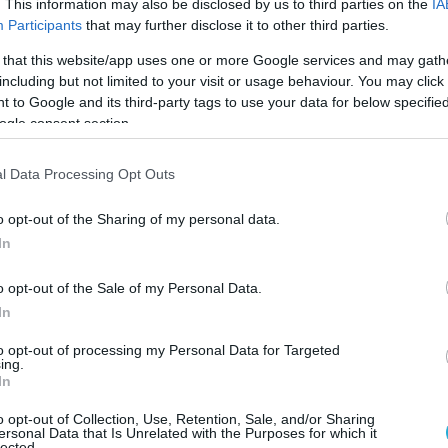
. This information may also be disclosed by us to third parties on the
IA
Participants
that may further disclose it to other third parties.
 that this website/app uses one or more Google services and may gath
including but not limited to your visit or usage behaviour. You may click 
2024 | 17:24
 to Google and its third-party tags to use your data for below specifi
αήλ: Ο Γ.Γκάλαντ ζήτησε να ξεκινήσει η
ogle consent section.
άπτυξη του Iron Beam σε υπηρεσία
l Data Processing Opt Outs
ρησιμεύσει ως συμπληρωματικό σύστημα του Iron Dom
o opt-out of the Sharing of my personal data.
In
o opt-out of the Sale of my Personal Data.
In
to opt-out of processing my Personal Data for Targeted
2024 | 14:49
ing.
In
θεση Ρ.Τ.Ερντογάν στον Μ.Νετανιάχου: «
 ζήλευε και ο Χίτλερ» – Μάλλον ξέχασε 
o opt-out of Collection, Use, Retention, Sale, and/or Sharing
ersonal Data that Is Unrelated with the Purposes for which it
lected.