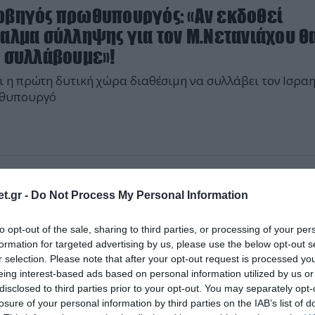
ρβηγός πρωθυπουργός: «Αν εκδοθεί
ταλμα σύλληψης για τον Μ.Νετανιάχου θ
ν συλλάβουμε»!
ι η πρώτη δυτική χώρα διαθέσιμη να συλλάβει τον Ισρα
θυπουργό
2024 | 20:41
t.gr -
Do Not Process My Personal Information
α: Οι γονείς 900 Ισραηλινών στρατιωτώ
ιτούν να μην αποσταλούν τα παιδιά τους
to opt-out of the sale, sharing to third parties, or processing of your per
φα
formation for targeted advertising by us, please use the below opt-out s
r selection. Please note that after your opt-out request is processed y
υγκροτήματα σηράγγων κάτω από την πόλη φαίνεται ότι
eing interest-based ads based on personal information utilized by us or
αμένουν κυρίως άθικτα
disclosed to third parties prior to your opt-out. You may separately opt-
losure of your personal information by third parties on the IAB’s list of