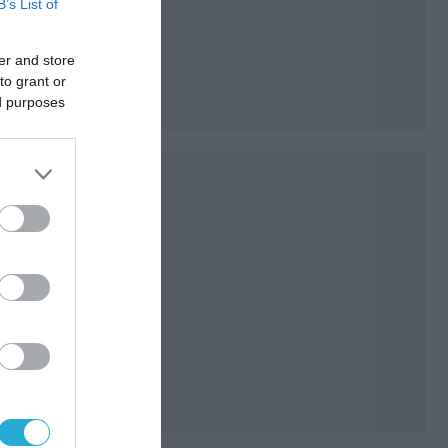
B’s List of
er and store
to grant or
ed purposes
e
Θα
τους