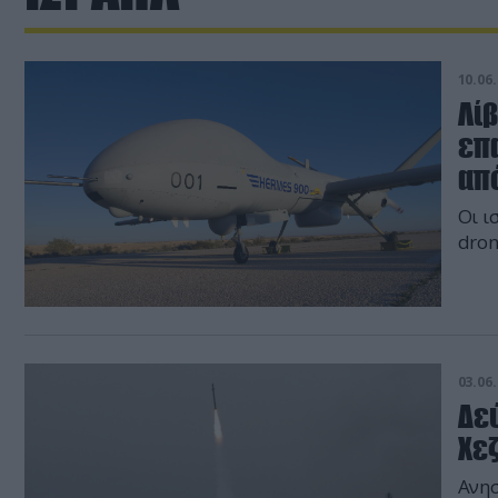
10.06.
Λί
επ
απ
Οι ι
dro
03.06.
Δεύ
Χε
Ανησ