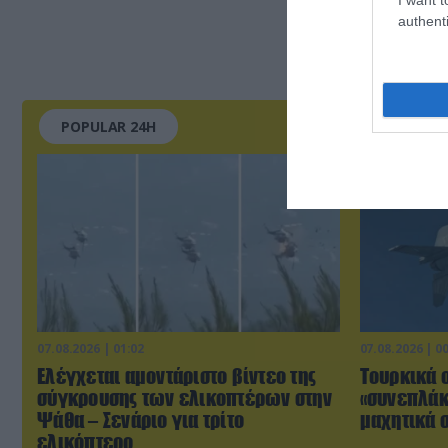
authenti
POPULAR 24H
07.08.2026 | 01:02
07.08.2026 | 0
Ελέγχεται αμοντάριστο βίντεο της
Τουρκικά 
σύγκρουσης των ελικοπτέρων στην
«συνεπλάκ
Ψάθα – Σενάριο για τρίτο
μαχητικά σ
ελικόπτερο