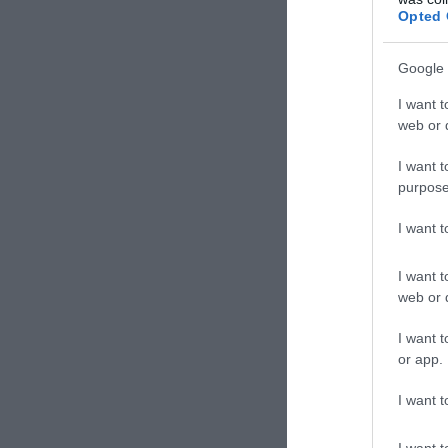
Opted 
Google 
I want t
web or d
I want t
purpose
I want 
I want t
web or d
I want t
or app.
I want t
I want t