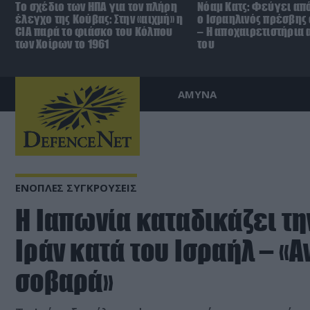
To σχέδιο των ΗΠΑ για τον πλήρη
Νόαμ Κατς: Φεύγει από
έλεγχο της Κούβας: Στην «αιχμή» η
ο Ισραηλινός πρέσβης
CIA παρά το φιάσκο του Κόλπου
– Η αποχαιρετιστήρια
των Χοίρων το 1961
του
ΑΜΥΝΑ
ΕΝΟΠΛΕΣ ΣΥΓΚΡΟΥΣΕΙΣ
Η Ιαπωνία καταδικάζει τη
Ιράν κατά του Ισραήλ – «
σοβαρά»