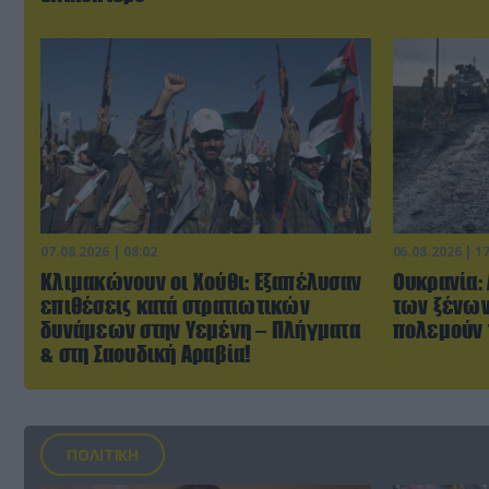
07.08.2026 | 08:02
06.08.2026 | 1
Κλιμακώνουν οι Χούθι: Eξαπέλυσαν
Ουκρανία:
επιθέσεις κατά στρατιωτικών
των ξένων
δυνάμεων στην Υεμένη – Πλήγματα
πολεμούν 
& στη Σαουδική Αραβία!
ΠΟΛΙΤΙΚΗ