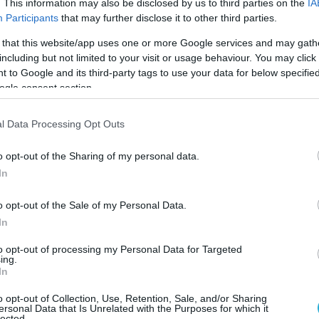
. This information may also be disclosed by us to third parties on the
IA
σε drones που ήταν φορτωμένα με εκρηκτικά
Participants
that may further disclose it to other third parties.
υραύλους κατά το Ισραήλ αργά το Σάββατο,
 that this website/app uses one or more Google services and may gath
η επίθεση της Τεχεράνης κατά περιοχών του
including but not limited to your visit or usage behaviour. You may click 
 to Google and its third-party tags to use your data for below specifi
ogle consent section.
α επίθεση αντιποίνων για την επίθεση κατά
σβείας στην Συρία για την οποία, η Τεχεράνη
l Data Processing Opt Outs
σραήλ, κλιμακώνοντας το επίπεδο της απειλής
o opt-out of the Sharing of my personal data.
η περιφερειακή σύγκρουση.
In
Α
ΙΡΑΝ
ΙΣΡΑΗΛ
o opt-out of the Sale of my Personal Data.
In
Ο ΑΡΘΡΟ
to opt-out of processing my Personal Data for Targeted
ing.
In
o opt-out of Collection, Use, Retention, Sale, and/or Sharing
ersonal Data that Is Unrelated with the Purposes for which it
lected.