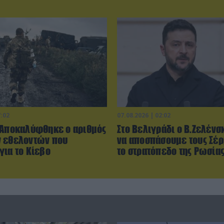
7:02
07.08.2026 | 02:02
 Αποκαλύφθηκε ο αριθμός
Στο Βελιγράδι ο Β.Ζελένσ
 εθελοντών που
να αποσπάσουμε τους Σέ
για το Κίεβο
το στρατόπεδο της Ρωσίας