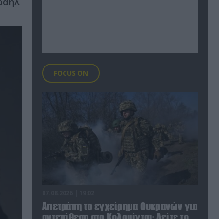
ραήλ
FOCUS ON
07.08.2026 | 19:02
Απετράπη το εγχείρημα Ουκρανών για
αντεπίθεση στο Κολομίγτσι: Δείτε το