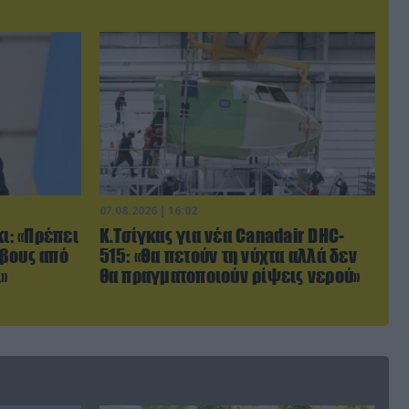
07.08.2026 | 16:02
κι: «Πρέπει
Κ.Τσίγκας για νέα Canadair DHC-
ρβους από
515: «Θα πετούν τη νύχτα αλλά δεν
»
θα πραγματοποιούν ρίψεις νερού»