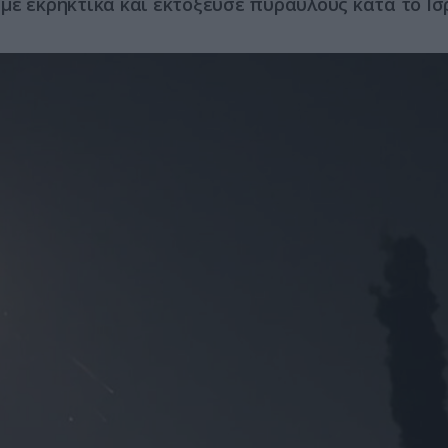
με εκρηκτικά και εκτόξευσε πυραύλους κατά το Ισ