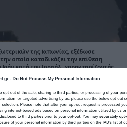
ξωτερικών της Ιαπωνίας, εξέδωσε
την οποία καταδικάζει την επίθεση
 Ιράν κατά του Ισραήλ, χαρακτηρίζοντάς
μάκωση των γεγονότων και αναφέροντας
t.gr -
Do Not Process My Personal Information
οβαρά για την κατάσταση.
to opt-out of the sale, sharing to third parties, or processing of your per
ή επιδεινώνει περαιτέρω την τρέχουσα
formation for targeted advertising by us, please use the below opt-out s
 Μέση Ανατολή. Ανησυχούμε σοβαρά και
r selection. Please note that after your opt-out request is processed y
έντονα την κλιμάκωση αυτή»
, ανέφερε η
eing interest-based ads based on personal information utilized by us or
disclosed to third parties prior to your opt-out. You may separately opt-
losure of your personal information by third parties on the IAB’s list of