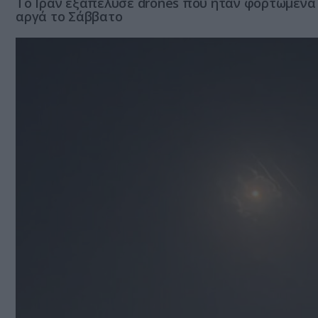
Το Ιράν εξαπέλυσε drones που ήταν φορτωμένα 
αργά το Σάββατο