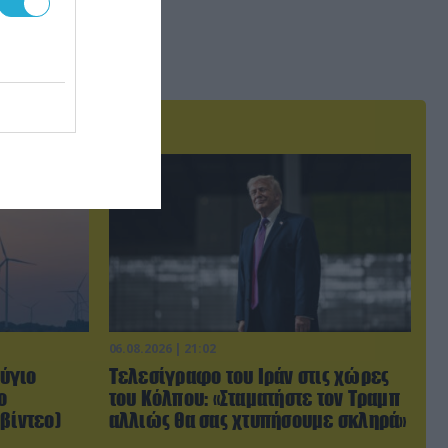
06.08.2026 | 21:02
ύγιο
Τελεσίγραφο του Ιράν στις χώρες
ο
του Κόλπου: «Σταματήστε τον Τραμπ
βίντεο)
αλλιώς θα σας χτυπήσουμε σκληρά»