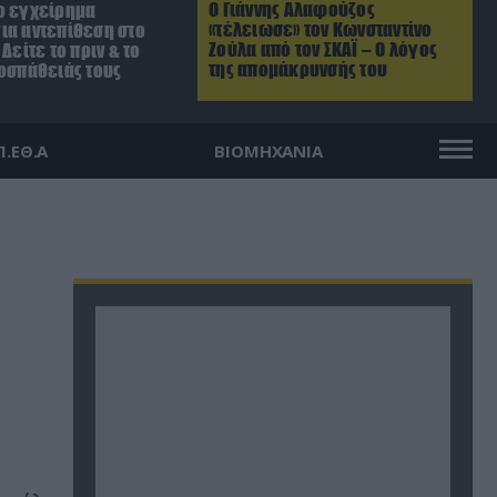
Ο Γιάννης Αλαφούζος
ο εγχείρημα
«τέλειωσε» τον Κωνσταντίνο
ια αντεπίθεση στο
Ζούλα από τον ΣΚΑΪ – Ο λόγος
Δείτε το πριν & το
της απομάκρυνσής του
ροσπάθειάς τους
Π.ΕΘ.Α
ΒΙΟΜΗΧΑΝΙΑ