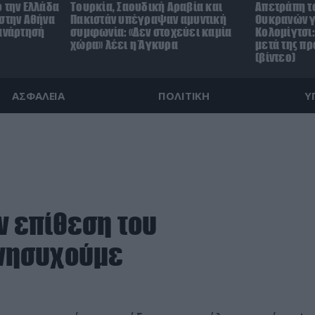
 την Ελλάδα
Τουρκία, Σαουδική Αραβία και
Απετράπη τ
 στην Αθήνα
Πακιστάν υπέγραψαν αμυντική
Ουκρανών γ
 ανάρτησή
συμφωνία: «Δεν στοχεύει καμία
Κολομίγτσι: 
χώρα» λέει η Άγκυρα
μετά της π
(βίντεο)
ΑΣΦΑΛΕΙΑ
ΠΟΛΙΤΙΚΗ
Υ
ν επίθεση του
Ανησυχούμε