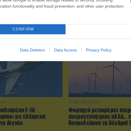
cation functionality and fraud prevention, and other user protection.
CONFIRM
Data Deletion
Data Access
Privacy Policy
0:02
07.08.2026 | 16:02
οπλισμένα F-16
Φορτηγό μεταφέρει πτερ
ησαν» με ελληνικά
ανεμογεννήτριας αλλά… τ
το Αιγαίο
δυσκολεύουν τα δένδρα! (