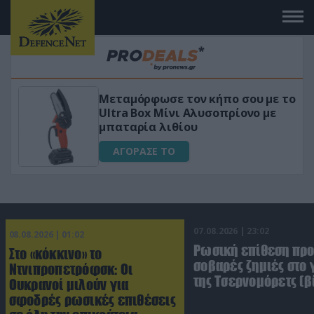
Μεταμόρφωσε τον κήπο σου με το
Ultra Box Μίνι Αλυσοπρίονο με
μπαταρία λιθίου
ΑΓΟΡΑΣΕ ΤΟ
07.08.2026 | 23:02
08.08.2026 | 01:02
Ρωσική επίθεση πρ
Στο «κόκκινο» το
σοβαρές ζημιές στο
Ντνιπροπετρόφσκ: Οι
της Τσερνομόρετς (β
Ουκρανοί μιλούν για
σφοδρές ρωσικές επιθέσεις