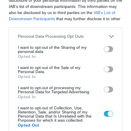
disclosure of your personal information by third parties on the
IAB’s list of downstream participants. This information may
also be disclosed by us to third parties on the
IAB’s List of
Downstream Participants
that may further disclose it to other
third parties.
Please note that this website/app uses one or more Google
Personal Data Processing Opt Outs
services and may gather and store information including but
not limited to your visit or usage behaviour. You may click to
I want to opt-out of the Sharing of my
personal data.
grant or deny consent to Google and its third-party tags to
Opted In
06.08.2026 | 14:02
use your data for below specified purposes in below Google
«Επιχείρηση ελεύθερα πεζοδρόμια» στην
consent section.
I want to opt-out of the Sale of my
Personal Data.
Αθήνα: Απομακρύνθηκαν παράνομα
Opted In
αντικείμενα από κοινόχρηστους χώρους
I want to opt-out of processing my
Personal Data for Targeted Advertising.
Opted In
I want to opt-out of Collection, Use,
Retention, Sale, and/or Sharing of my
Personal Data that Is Unrelated with the
Purposes for which it was collected.
Opted Out