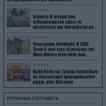
23.04.2026
Ισπανία: Η στιγμή που
τεθωρακισμένο χάνει το
αλεξίπτωτο και συντρίβεται με
ορμή στο έδαφος (βίντεο)
05.04.2026
Επιχείρηση Dehdasht: Η SEAL
Team 6 που είχε εξοντώσει τον
Μπιν Λάντεν ήταν αυτή που
διέσωσε τον πιλότο του F-15
15.02.2026
Καλή θέση της Σχολής Ευελπίδων
σε διαγωνισμό ημιμαραθωνίου
μάχης στον Πολωνία
ΠΥΡΑΥΛΙΚΑ ΣΥΣΤΗΜΑΤΑ