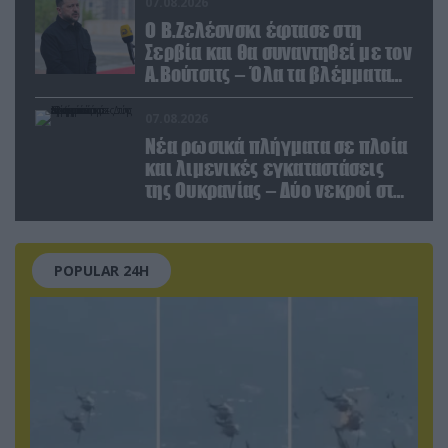
07.08.2026
Ο Β.Ζελέσνσκι έφτασε στη
Σερβία και θα συναντηθεί με τον
Α.Βούτσιτς – Όλα τα βλέμματα
στις σχέσεις με τη Ρωσία
07.08.2026
Νέα ρωσικά πλήγματα σε πλοία
και λιμενικές εγκαταστάσεις
της Ουκρανίας – Δύο νεκροί στην
Κριμαία
POPULAR 24H