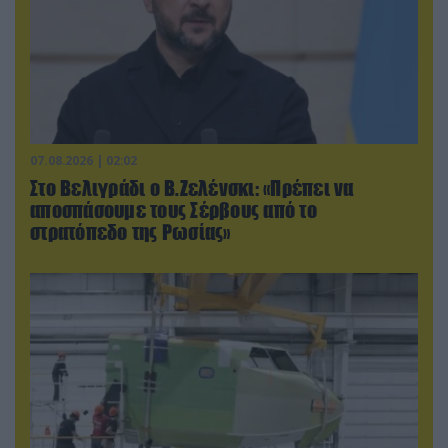
07.08.2026 | 02:02
Στο Βελιγράδι ο Β.Ζελένσκι: «Πρέπει να
αποσπάσουμε τους Σέρβους από το
στρατόπεδο της Ρωσίας»