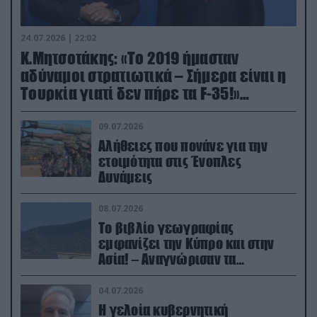
24.07.2026 | 22:02
Κ.Μητσοτάκης: «Το 2019 ήμασταν
αδύναμοι στρατιωτικά – Σήμερα είναι η
Τουρκία γιατί δεν πήρε τα F-35!»
(βίντεο)
09.07.2026
Αλήθειες που πονάνε για την
ετοιμότητα στις Ένοπλες
Δυνάμεις
08.07.2026
Το βιβλίο γεωγραφίας
εμφανίζει την Κύπρο και στην
Ασία! – Αναγνώρισαν τα
κατεχόμενα; (φωτο)
04.07.2026
Η γελοία κυβερνητική