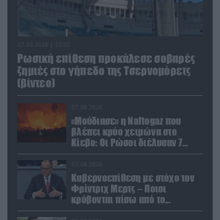
07.08.2026 | 23:02
Ρωσική επίθεση προκάλεσε σοβαρές
ζημιές στο γήπεδο της Τσερνομόρετς
(βίντεο)
07.08.2026
«Μούδιασε» η Naftogaz που
βλέπει κρύο χειμώνα στο
Κίεβο: Οι Ρώσοι διέλυσαν 7
εγκαταστάσεις του ουκρανικού
κολοσσού!
07.08.2026
Κυβερνοεπίθεση με στόχο τον
Φρίντριχ Μερτς – Ποιοι
κρύβονται πίσω από το
παραποιημένο βίντεο