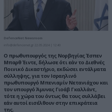
DefenceNet Newsroom
info@defencenet.gr
22.05.2024 | 12:40
Ο πρωθυπουργός της Νορβηγίας Έσπεν
Μπαρθ Έιντε, δήλωσε ότι εάν το Διεθνές
Ποινικό Δικαστήριο, εκδώσει εντάλματα
σύλληψης, για τον Ισραηλινό
πρωθυπουργό Μπενιαμίν Νετανιάχου και
τον υπουργό Άμυνας Γιοάβ Γκαλλάντ,
τότε η χώρα του όντως θα τους συλλάβει
εάν αυτοί εισέλθουν στην επικράτεια
της.