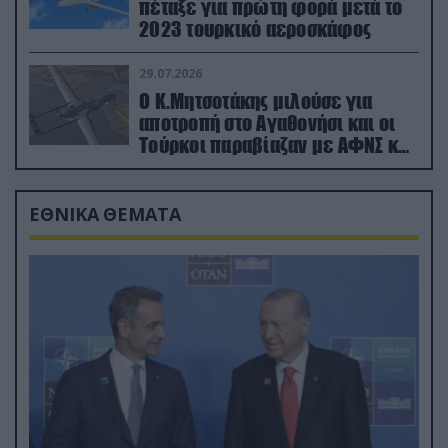
πέταξε για πρώτη φορά μετά το
2023 τουρκικό αεροσκάφος
29.07.2026
Ο Κ.Μητσοτάκης μιλούσε για
αποτροπή στο Αγαθονήσι και οι
Τούρκοι παραβίαζαν με ΑΦΝΣ και
drone
ΕΘΝΙΚΑ ΘΕΜΑΤΑ