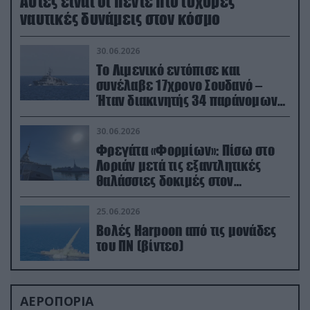
Aυτές είναι οι πέντε πιο ισχυρές
ναυτικές δυνάμεις στον κόσμο
30.06.2026
Το Λιμενικό εντόπισε και
συνέλαβε 17χρονο Σουδανό –
Ήταν διακινητής 34 παράνομων
μεταναστών
30.06.2026
Φρεγάτα «Φορμίων»: Πίσω στο
Λοριάν μετά τις εξαντλητικές
θαλάσσιες δοκιμές στον
απαιτητικό Βισκαϊκό
25.06.2026
Βολές Harpoon από τις μονάδες
του ΠΝ (βίντεο)
ΑΕΡΟΠΟΡΙΑ