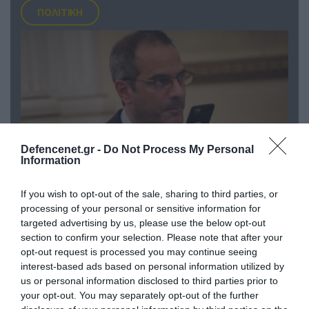
ΠΟΛΙΤΙΚΗ
Defencenet.gr -
Do Not Process My Personal
Information
If you wish to opt-out of the sale, sharing to third parties, or
07.08.2026 | 20:02
processing of your personal or sensitive information for
Ο Γιάννης Αλαφούζος «τέλειωσε» τον
targeted advertising by us, please use the below opt-out
Κωνσταντίνο Ζούλα από τον ΣΚΑΪ – Ο λόγος της
section to confirm your selection. Please note that after your
απομάκρυνσής του
opt-out request is processed you may continue seeing
interest-based ads based on personal information utilized by
us or personal information disclosed to third parties prior to
your opt-out. You may separately opt-out of the further