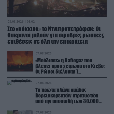
08.08.2026 | 01:02
Στο «κόκκινο» το Ντνιπροπετρόφσκ: Οι
Ουκρανοί μιλούν για σφοδρές ρωσικές
επιθέσεις σε όλη την επικράτεια
07.08.2026
«Μούδιασε» η Naftogaz που
βλέπει κρύο χειμώνα στο Κίεβο:
Οι Ρώσοι διέλυσαν 7
εγκαταστάσεις του ουκρανικού
κολοσσού!
07.08.2026
Τα πρώτα πλάνα ομάδας
Βορειοκορεατών στρατιωτών
από την αποστολή των 30.000
που έφτασαν στη Ρωσία (βίντεο)
07.08.2026