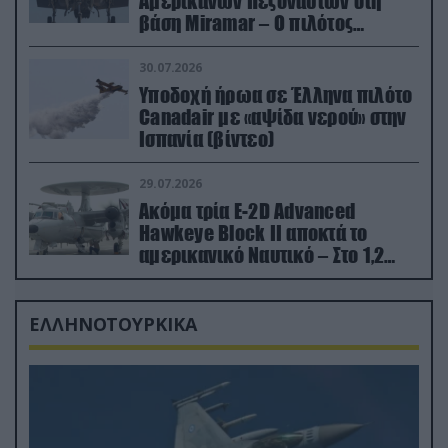
Αμερικανών Πεζοναυτών στη
βάση Miramar – Ο πιλότος
εκτινάχθηκε εγκαίρως
30.07.2026
Υποδοχή ήρωα σε Έλληνα πιλότο
Canadair με «αψίδα νερού» στην
Ισπανία (βίντεο)
29.07.2026
Ακόμα τρία E-2D Advanced
Hawkeye Block II αποκτά το
αμερικανικό Ναυτικό – Στο 1,2
δισ.δολάρια το κόστος
ΕΛΛΗΝΟΤΟΥΡΚΙΚΑ