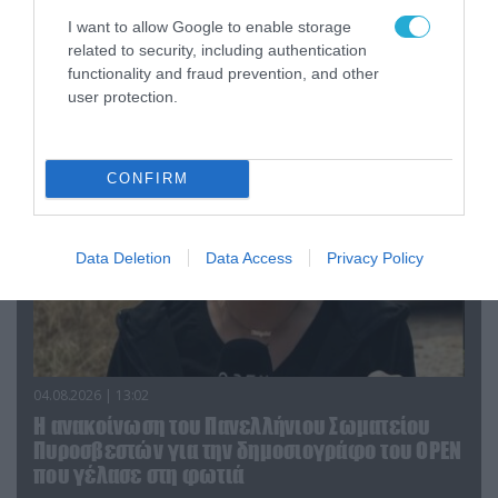
04.08.2026 | 15:02
I want to allow Google to enable storage
Αυτή την ώρα το τελευταίο «αντίο» στον πρώην
related to security, including authentication
υπουργό Ι.Βαρβιτσιώτη (φωτο)
functionality and fraud prevention, and other
user protection.
CONFIRM
Data Deletion
Data Access
Privacy Policy
04.08.2026 | 13:02
Η ανακοίνωση του Πανελλήνιου Σωματείου
Πυροσβεστών για την δημοσιογράφο του OPEN
που γέλασε στη φωτιά