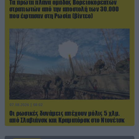
Τα πρώτα πλάνα ομάδας Βορειοκορεατών
στρατιωτών από την αποστολή των 30.000
που έφτασαν στη Ρωσία (βίντεο)
07.08.2026 | 08:02
Οι ρωσικές δυνάμεις απέχουν μόλις 5 χλμ.
από Σλαβιάνσκ και Κραματόρσκ στο Ντονέτσκ