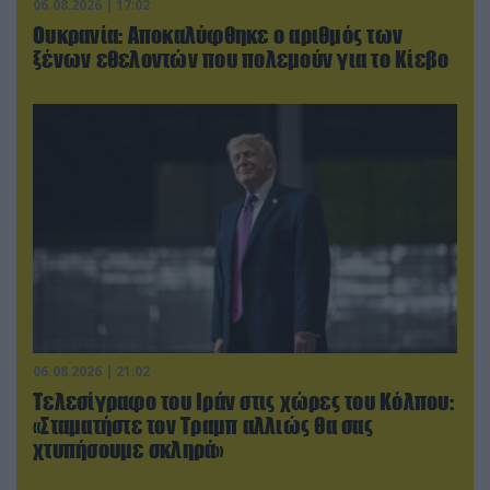
06.08.2026 | 17:02
Ουκρανία: Αποκαλύφθηκε ο αριθμός των
ξένων εθελοντών που πολεμούν για το Κίεβο
06.08.2026 | 21:02
Τελεσίγραφο του Ιράν στις χώρες του Κόλπου:
«Σταματήστε τον Τραμπ αλλιώς θα σας
χτυπήσουμε σκληρά»