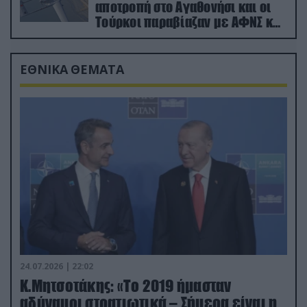
αποτροπή στο Αγαθονήσι και οι
Τούρκοι παραβίαζαν με ΑΦΝΣ και
drone
ΕΘΝΙΚΑ ΘΕΜΑΤΑ
24.07.2026 | 22:02
Κ.Μητσοτάκης: «Το 2019 ήμασταν
αδύναμοι στρατιωτικά – Σήμερα είναι η