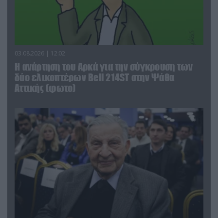
03.08.2026 | 12:02
Η ανάρτηση του Αρκά για την σύγκρουση των
δύο ελικοπτέρων Bell 214ST στην Ψάθα
Αττικής (φωτο)