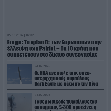
05.08.2026 | 02:02
Freyja: Το «plan Β» των Ευρωπαίων στην
έλλειψη των Patriot – Τα 10 κράτη που
συμμετέχουν στο δίκτυο συνεργασίας
24.07.2026
Οι ΗΠΑ ανέπτυξε τους υπερ-
υπερηχητικούς πυραύλους
Dark Eagle με μέτωπο την Κίνα
24.07.2026
Τους ρωσικούς πυραύλους του
συστήματος S-300 προτείνει η