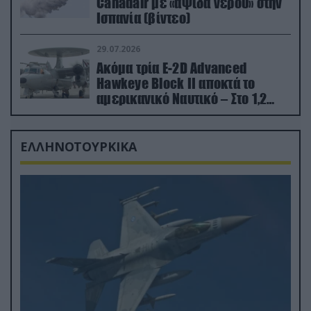
Canadair με «αψίδα νερού» στην
Ισπανία (βίντεο)
29.07.2026
Ακόμα τρία E-2D Advanced
Hawkeye Block II αποκτά το
αμερικανικό Ναυτικό – Στο 1,2
δισ.δολάρια το κόστος
ΕΛΛΗΝΟΤΟΥΡΚΙΚΑ