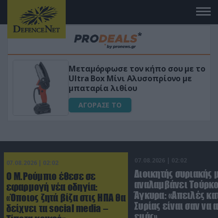
ο σου με το
«Μαγική» φόρμουλα τριβόλι 
ρίονο με
για αύξηση της λίμπιντο
ΑΓΟΡΑΣΕ ΤΟ
07.08.2026 | 02:02
07.08.2026 | 02:02
Διοικητής συριακής 
Ο Μ.Ρούμπιο έθεσε σε
αναλαμβάνει Τούρκο
εφαρμογή νέα οδηγία:
Άγκυρα: «Απειλές κα
«Όποιος ζητά βίζα στις ΗΠΑ θα
Συρίας είναι σαν να 
δείχνει τα social media –
εμάς»