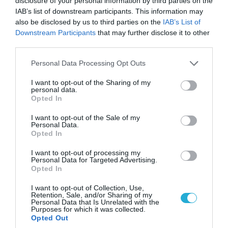
disclosure of your personal information by third parties on the
IAB’s list of downstream participants. This information may
also be disclosed by us to third parties on the
IAB’s List of
Downstream Participants
that may further disclose it to other
third parties.
Please note that this website/app uses one or more Google
Personal Data Processing Opt Outs
06.08.2026 | 09:03
services and may gather and store information including but
«Οι εντελώς αθώοι»: Η ανάρτηση του Αρκά για
not limited to your visit or usage behaviour. You may click to
I want to opt-out of the Sharing of my
personal data.
τα ζώα που χάθηκαν στις πυρκαγιές της
grant or deny consent to Google and its third-party tags to
Opted In
Αττικής (φωτο)
use your data for below specified purposes in below Google
consent section.
I want to opt-out of the Sale of my
Personal Data.
Opted In
I want to opt-out of processing my
Personal Data for Targeted Advertising.
Opted In
I want to opt-out of Collection, Use,
Retention, Sale, and/or Sharing of my
Personal Data that Is Unrelated with the
Purposes for which it was collected.
Opted Out