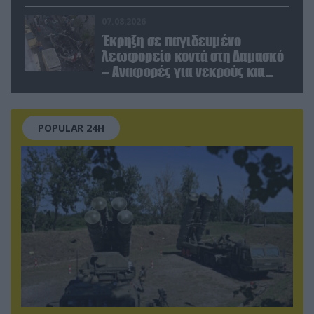
του Μ.Αχμαντινετζάντ
07.08.2026
Έκρηξη σε παγιδευμένο
λεωφορείο κοντά στη Δαμασκό
– Αναφορές για νεκρούς και
τραυματίες (βίντεο)
POPULAR 24H