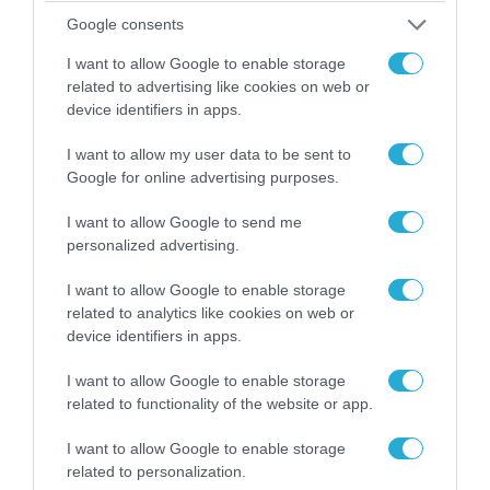
Google consents
04.08.2026 | 15:02
I want to allow Google to enable storage
Αυτή την ώρα το τελευταίο «αντίο» στον πρώην
related to advertising like cookies on web or
υπουργό Ι.Βαρβιτσιώτη (φωτο)
device identifiers in apps.
I want to allow my user data to be sent to
Google for online advertising purposes.
I want to allow Google to send me
personalized advertising.
I want to allow Google to enable storage
related to analytics like cookies on web or
device identifiers in apps.
I want to allow Google to enable storage
related to functionality of the website or app.
04.08.2026 | 13:02
Η ανακοίνωση του Πανελλήνιου Σωματείου
I want to allow Google to enable storage
Πυροσβεστών για την δημοσιογράφο του OPEN
related to personalization.