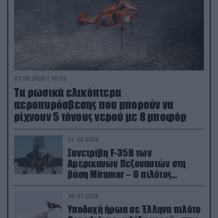
07.08.2026 | 00:02
Τα ρωσικά ελικόπτερα
αεροπυρόσβεσης που μπορούν να
ρίχνουν 5 τόνους νερού με 8 μποφόρ
01.08.2026
Συνετρίβη F-35B των
Αμερικανών Πεζοναυτών στη
βάση Miramar – Ο πιλότος
εκτινάχθηκε εγκαίρως
30.07.2026
Υποδοχή ήρωα σε Έλληνα πιλότο