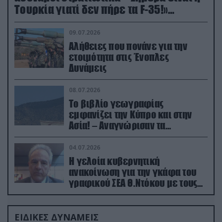
Τουρκία γιατί δεν πήρε τα F-35!»
(βίντεο)
09.07.2026
Αλήθειες που πονάνε για την
ετοιμότητα στις Ένοπλες
Δυνάμεις
08.07.2026
Το βιβλίο γεωγραφίας
εμφανίζει την Κύπρο και στην
Ασία! – Αναγνώρισαν τα
κατεχόμενα; (φωτο)
04.07.2026
Η γελοία κυβερνητική
ανακοίνωση για την γκάφα του
γραφικού ΣΕΑ Θ.Ντόκου με τους
Ρώσους φαρσέρ
ΕΙΔΙΚΕΣ ΔΥΝΑΜΕΙΣ