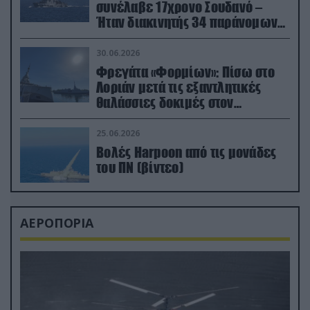
συνέλαβε 17χρονο Σουδανό –
Ήταν διακινητής 34 παράνομων
μεταναστών
30.06.2026
Φρεγάτα «Φορμίων»: Πίσω στο
Λοριάν μετά τις εξαντλητικές
θαλάσσιες δοκιμές στον
απαιτητικό Βισκαϊκό
25.06.2026
Βολές Harpoon από τις μονάδες
του ΠΝ (βίντεο)
ΑΕΡΟΠΟΡΙΑ