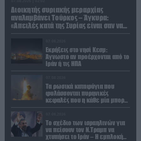
07.08.2026 | 02:02
Διοικητής συριακής μεραρχίας
αναλαμβάνει Τούρκος – Άγκυρα:
«Απειλές κατά της Συρίας είναι σαν να
απειλούν εμάς»
07.08.2026
Εκρήξεις στο νησί Κεσμ:
Άγνωστο αν προέρχονται από το
Ιράν ή τις ΗΠΑ
07.08.2026
Τα ρωσικά καταφύγια που
φυλάσσονται πυρηνικές
κεφαλές που η κάθε μία μπορεί
να καταστρέψει «μία
Θεσσαλονίκη»
07.08.2026
Το σχέδιο των ισραηλινών για
να πείσουν τον Ν.Τραμπ να
χτυπήσει το Ιράν – Η εμπλοκή