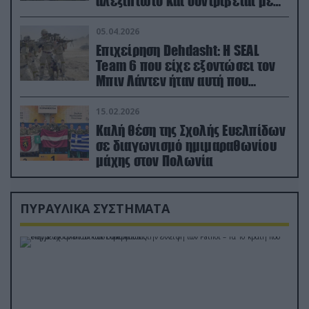
αλεξίπτωτο και συντρίβεται με
ορμή στο έδαφος (βίντεο)
05.04.2026
Επιχείρηση Dehdasht: Η SEAL
Team 6 που είχε εξοντώσει τον
Μπιν Λάντεν ήταν αυτή που
διέσωσε τον πιλότο του F-15
15.02.2026
Καλή θέση της Σχολής Ευελπίδων
σε διαγωνισμό ημιμαραθωνίου
μάχης στον Πολωνία
ΠΥΡΑΥΛΙΚΑ ΣΥΣΤΗΜΑΤΑ