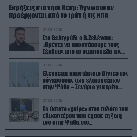
Εκρήξεις στο νησί Κεσμ: Άγνωστο αν
προέρχονται από το Ιράν ή τις ΗΠΑ
07.08.2026
Στο Βελιγράδι ο Β.Ζελένσκι:
«Πρέπει να αποσπάσουμε τους
Σέρβους από το στρατόπεδο της
Ρωσίας»
07.08.2026
Ελέγχεται αμοντάριστο βίντεο της
σύγκρουσης των ελικοπτέρων
στην Ψάθα – Σενάριο για τρίτο
ελικόπτερο
07.08.2026
Το ύστατο «χαίρε» στον πιλότο του
ελικοπτέρου που έχασε τη ζωή
του στην Ψάθα στο
αποτεφρωτήριο Ριτσώνας