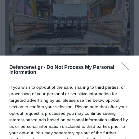
Defencenet.gr -
Do Not Process My Personal
06.08.2026 | 14:02
Information
«Επιχείρηση ελεύθερα πεζοδρόμια» στην
Αθήνα: Απομακρύνθηκαν παράνομα
If you wish to opt-out of the sale, sharing to third parties, or
αντικείμενα από κοινόχρηστους χώρους
processing of your personal or sensitive information for
targeted advertising by us, please use the below opt-out
section to confirm your selection. Please note that after your
opt-out request is processed you may continue seeing
interest-based ads based on personal information utilized by
us or personal information disclosed to third parties prior to
your opt-out. You may separately opt-out of the further