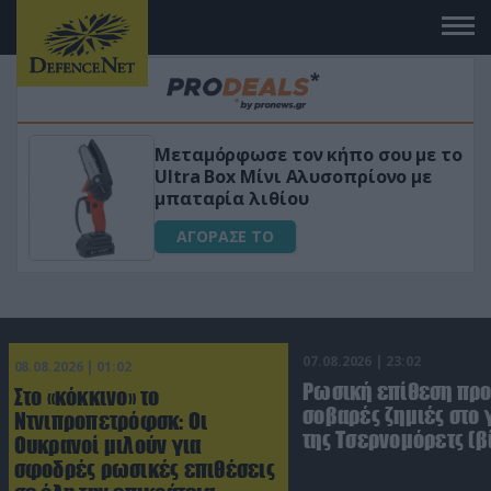
Μεταμόρφωσε τον κήπο σου με το
ικό
Ultra Box Μίνι Αλυσοπρίονο με
μπαταρία λιθίου
ΑΓΟΡΑΣΕ ΤΟ
07.08.2026 | 23:02
08.08.2026 | 01:02
Ρωσική επίθεση πρ
Στο «κόκκινο» το
σοβαρές ζημιές στο
Ντνιπροπετρόφσκ: Οι
της Τσερνομόρετς (β
Ουκρανοί μιλούν για
σφοδρές ρωσικές επιθέσεις