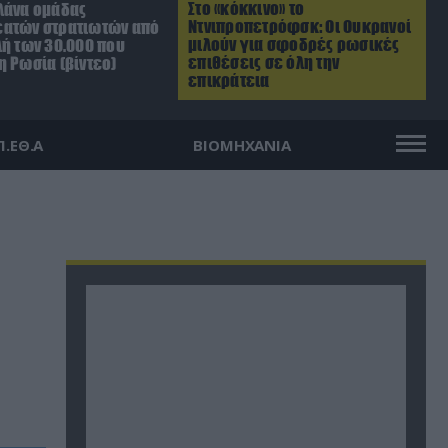
Στο «κόκκινο» το
λάνα ομάδας
Ντνιπροπετρόφσκ: Οι Ουκρανοί
ατών στρατιωτών από
μιλούν για σφοδρές ρωσικές
λή των 30.000 που
επιθέσεις σε όλη την
η Ρωσία (βίντεο)
επικράτεια
Π.ΕΘ.Α
ΒΙΟΜΗΧΑΝΙΑ