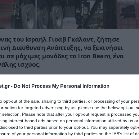
νας του Ισραήλ Γιοάβ Γκάλαντ, ζήτησε
ινή Διεύθυνση Ανάπτυξης, να ξεκινήσει
ι σε μάχιμες μονάδες το Iron Beam, ένα
γάλης ισχύος.
η ισραηλινή εταιρεία αμυντικών
 ενημέρωσε τον υπουργό Άμυνας ότι η
t.gr -
Do Not Process My Personal Information
υστήματος λέιζερ για χρήση στην ξηρά
to opt-out of the sale, sharing to third parties, or processing of your per
από κάθε προσδοκία.
formation for targeted advertising by us, please use the below opt-out s
r selection. Please note that after your opt-out request is processed y
ειωθεί, όμως, ότι δεν έχει διεξαχθεί
eing interest-based ads based on personal information utilized by us or
οκιμή πυροδότησης του όπλου ως τώρα.
disclosed to third parties prior to your opt-out. You may separately opt-
losure of your personal information by third parties on the IAB’s list of