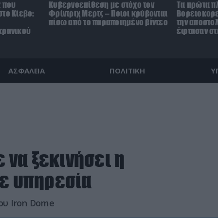
z που
Κυβερνοεπίθεση με στόχο τον
Τα πρώτα π
το Κίεβο:
Φρίντριχ Μερτς – Ποιοι κρύβονται
Βορειοκορε
πίσω από το παραποιημένο βίντεο
την αποστο
κρανικού
έφτασαν στ
ΑΣΦΑΛΕΙΑ
ΠΟΛΙΤΙΚΗ
Υ
ε να ξεκινήσει η
σε υπηρεσία
ου Iron Dome