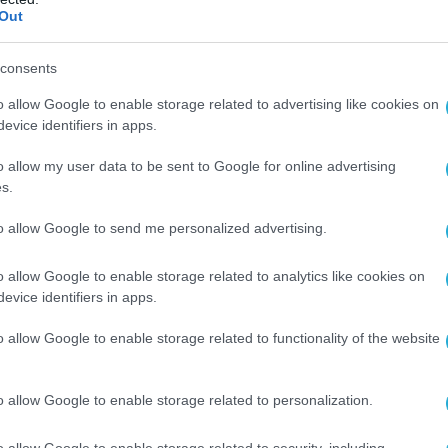
Out
ία του συστήματος Arrow 3 κατά των
ξεύθηκαν από το Ιράν, το Ιράκ και την
consents
o allow Google to enable storage related to advertising like cookies on
evice identifiers in apps.
ΙΣΡΑΗΛ
ΛΕΙΖΕΡ
ΟΠΛΟ
ΧΑΜΑΣ
o allow my user data to be sent to Google for online advertising
s.
Ο ΑΡΘΡΟ
to allow Google to send me personalized advertising.
o allow Google to enable storage related to analytics like cookies on
evice identifiers in apps.
o allow Google to enable storage related to functionality of the website
o allow Google to enable storage related to personalization.
o allow Google to enable storage related to security, including