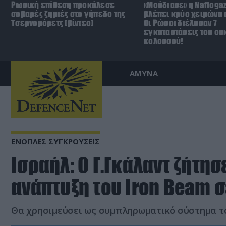
Ρωσική επίθεση προκάλεσε
«Μούδιασε» η Naftoga
σοβαρές ζημιές στο γήπεδο της
βλέπει κρύο χειμώνα σ
Τσερνομόρετς (βίντεο)
Οι Ρώσοι διέλυσαν 7
εγκαταστάσεις του ου
κολοσσού!
ΑΜΥΝΑ
ΕΝΟΠΛΕΣ ΣΥΓΚΡΟΥΣΕΙΣ
Ισραήλ: Ο Γ.Γκάλαντ ζήτησ
ανάπτυξη του Iron Beam 
Θα χρησιμεύσει ως συμπληρωματικό σύστημα τ