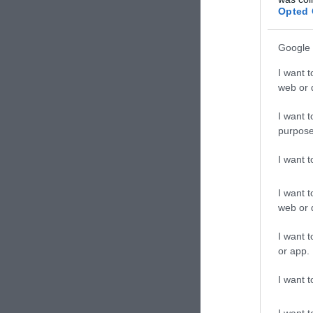
Opted 
πρόσφατη επιτυχ
απειλών που εκτο
Google 
Υεμένη.
I want t
web or d
ΓΙΟΑΒ ΓΚΑΛΑΝΤ
I want t
purpose
ΣΧΟΛΙΑΣΤΕ Τ
I want 
I want t
web or d
I want t
or app.
I want t
I want t