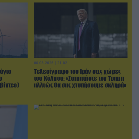
06.08.2026 | 21:02
ύγιο
Τελεσίγραφο του Ιράν στις χώρες
ο
του Κόλπου: «Σταματήστε τον Τραμπ
βίντεο)
αλλιώς θα σας χτυπήσουμε σκληρά»