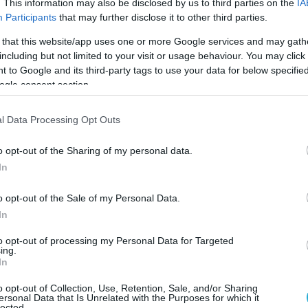
πρώτες εκτιμήσεις όμως
τέτοιου είδους
. This information may also be disclosed by us to third parties on the
IA
Participants
that may further disclose it to other third parties.
χθεί τα επόμενα δύο χρόνια για να
υνατότητα της ισραηλινής αεράμυνας να
 that this website/app uses one or more Google services and may gath
including but not limited to your visit or usage behaviour. You may click 
ροσκάφη, ρουκέτες και βλήματα όλμων και
 to Google and its third-party tags to use your data for below specifi
ι ως συμπληρωματικό σύστημα του Iron
ogle consent section.
l Data Processing Opt Outs
φαίνεται πως θα χρησιμοποιηθεί
με τις συστοιχίες εδάφους του Iron Dome,
o opt-out of the Sharing of my personal data.
σκέλος της αντιαεροπορικής ομπρέλας να
In
 ευθύνη των αντιπυραυλικών συστημάτων C-
o opt-out of the Sale of my Personal Data.
λινού Ναυτικού.
In
χωρά η ανάπτυξη του αντιβαλλιστικού
to opt-out of processing my Personal Data for Targeted
ing.
w 4 και ήδη προκαλεί σημαντικό ενδιαφέρον
In
 Πολιτείες και άλλες χώρες.
o opt-out of Collection, Use, Retention, Sale, and/or Sharing
ersonal Data that Is Unrelated with the Purposes for which it
ίναι ιδιαίτερα σημαντική, ιδίως μετά την
lected.