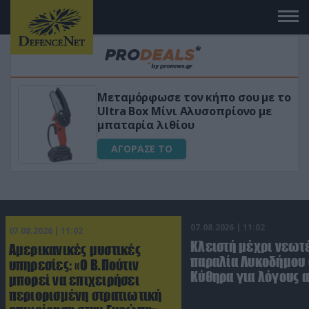
πο σου με το
«Μαγική» φόρμουλα τριβόλι
πρίονο με
για αύξηση της λίμπιντο
ΑΓΟΡΑΣΕ ΤΟ
07.08.2026 | 11:02
07.08.2026 | 11:02
Κλειστή μέχρι νεωτ
Αμερικανικές μυστικές
παραλία Λυκοδήμου 
υπηρεσίες: «Ο Β.Πούτιν
Κύθηρα για λόγους 
μπορεί να επιχειρήσει
περιορισμένη στρατιωτική