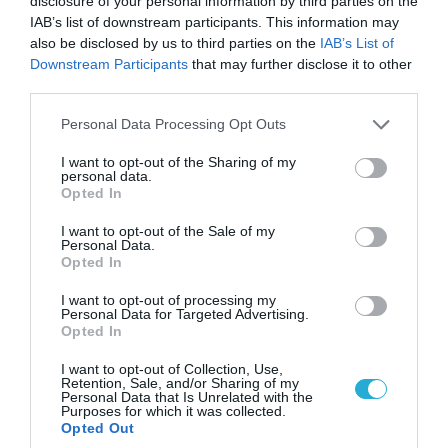
disclosure of your personal information by third parties on the
IAB’s list of downstream participants. This information may
also be disclosed by us to third parties on the
IAB’s List of
Downstream Participants
that may further disclose it to other
third parties.
Please note that this website/app uses one or more Google
Personal Data Processing Opt Outs
services and may gather and store information including but
not limited to your visit or usage behaviour. You may click to
I want to opt-out of the Sharing of my
personal data.
grant or deny consent to Google and its third-party tags to
Opted In
use your data for below specified purposes in below Google
consent section.
I want to opt-out of the Sale of my
Personal Data.
Opted In
06.08.2026 | 09:02
ΗΠΑ: Το τελευταίο μήνυμα της μητέρας στον
I want to opt-out of processing my
Personal Data for Targeted Advertising.
πρώην σύζυγό της πριν από τη δολοφονία των
Opted In
4 παιδιών τους – «Έχουν ίωση»
I want to opt-out of Collection, Use,
Retention, Sale, and/or Sharing of my
Personal Data that Is Unrelated with the
Purposes for which it was collected.
Opted Out