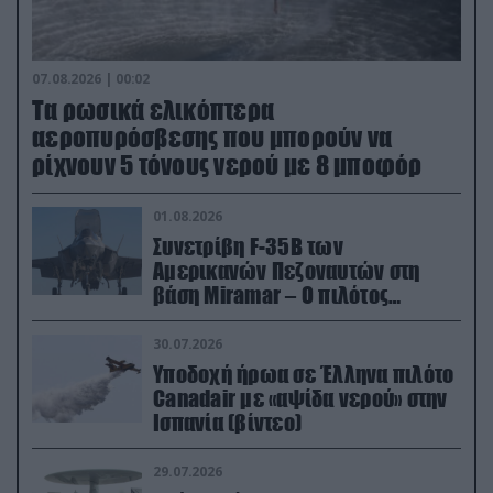
07.08.2026 | 00:02
Τα ρωσικά ελικόπτερα
αεροπυρόσβεσης που μπορούν να
ρίχνουν 5 τόνους νερού με 8 μποφόρ
01.08.2026
Συνετρίβη F-35B των
Αμερικανών Πεζοναυτών στη
βάση Miramar – Ο πιλότος
εκτινάχθηκε εγκαίρως
30.07.2026
Υποδοχή ήρωα σε Έλληνα πιλότο
Canadair με «αψίδα νερού» στην
Ισπανία (βίντεο)
29.07.2026