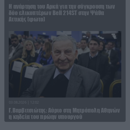
Η ανάρτηση του Αρκά για την σύγκρουση των
δύο ελικοπτέρων Bell 214ST στην Ψάθα
Αττικής (φωτο)
03.08.2026 | 12:02
Γ.Βαρβιτσιώτης: Aύριο στη Μητρόπολη Αθηνών
η κηδεία του πρώην υπουργού