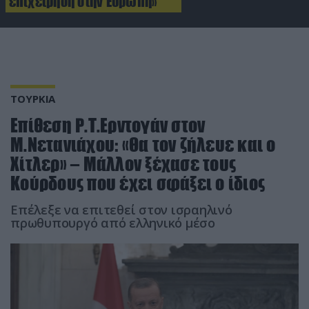
επιχείρηση στην Ευρώπη»
ΤΟΥΡΚΙΑ
Επίθεση Ρ.Τ.Ερντογάν στον
Μ.Νετανιάχου: «Θα τον ζήλευε και ο
Χίτλερ» – Μάλλον ξέχασε τους
Κούρδους που έχει σφάξει ο ίδιος
Επέλεξε να επιτεθεί στον ισραηλινό
πρωθυπουργό από ελληνικό μέσο