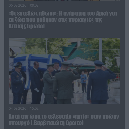
06.08.2026 | 09:03
«Οι εντελώς αθώοι»: Η ανάρτηση του Αρκά για
τα ζώα που χάθηκαν στις πυρκαγιές της
Αττικής (φωτο)
04.08.2026 | 15:02
Αυτή την ώρα το τελευταίο «αντίο» στον πρώην
υπουργό Ι.Βαρβιτσιώτη (φωτο)