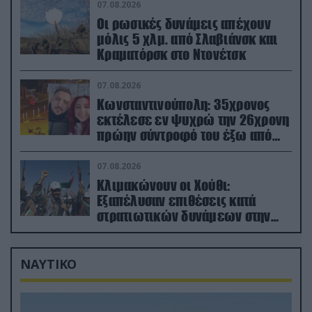
07.08.2026
Οι ρωσικές δυνάμεις απέχουν
μόλις 5 χλμ. από Σλαβιάνσκ και
Κραματόρσκ στο Ντονέτσκ
07.08.2026
Κωνσταντινούπολη: 35χρονος
εκτέλεσε εν ψυχρώ την 26χρονη
πρώην σύντροφό του έξω από
φαρμακείο (βίντεο)
07.08.2026
Κλιμακώνουν οι Χούθι:
Eξαπέλυσαν επιθέσεις κατά
στρατιωτικών δυνάμεων στην
Υεμένη – Πλήγματα & στη
Σαουδική Αραβία!
ΝΑΥΤΙΚΟ