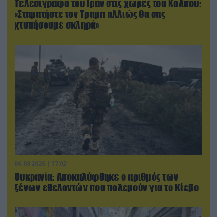
Τελεσίγραφο του Ιράν στις χώρες του Κόλπου:
«Σταματήστε τον Τραμπ αλλιώς θα σας
χτυπήσουμε σκληρά»
06.08.2026 | 17:02
Ουκρανία: Αποκαλύφθηκε ο αριθμός των
ξένων εθελοντών που πολεμούν για το Κίεβο