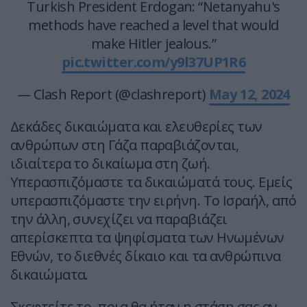
Turkish President Erdogan: “Netanyahu's
methods have reached a level that would
make Hitler jealous.”
pic.twitter.com/y9l37UP1R6
— Clash Report (@clashreport)
May 12, 2024
Δεκάδες δικαιώματα και ελευθερίες των
ανθρώπων στη Γάζα παραβιάζονται,
ιδιαίτερα το δικαίωμα στη ζωή.
Υπερασπιζόμαστε τα δικαιώματά τους. Εμείς
υπερασπιζόμαστε την ειρήνη. Το Ισραήλ, από
την άλλη, συνεχίζει να παραβιάζει
απερίσκεπτα τα ψηφίσματα των Ηνωμένων
Εθνών, το διεθνές δίκαιο και τα ανθρώπινα
δικαιώματα.
Σκεφτείτε το, ποια θα ήταν η στάση σας αν