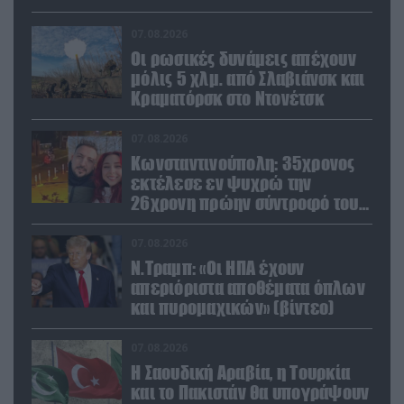
Ιούλιο
07.08.2026
Οι ρωσικές δυνάμεις απέχουν
μόλις 5 χλμ. από Σλαβιάνσκ και
Κραματόρσκ στο Ντονέτσκ
07.08.2026
Κωνσταντινούπολη: 35χρονος
εκτέλεσε εν ψυχρώ την
26χρονη πρώην σύντροφό του
έξω από φαρμακείο (βίντεο)
07.08.2026
Ν.Τραμπ: «Οι ΗΠΑ έχουν
απεριόριστα αποθέματα όπλων
και πυρομαχικών» (βίντεο)
07.08.2026
Η Σαουδική Αραβία, η Τουρκία
και το Πακιστάν θα υπογράψουν