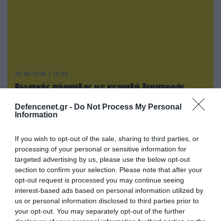
05.08.2026 | 15:02
Ρωσικός πύραυλος με κεφαλή διασποράς
κατέστρεψε ολοσχερώς ένα από τα
Defencenet.gr -
Do Not Process My Personal
μεγαλύτερα κέντρα διανομής στο Κίεβο
Information
(βίντεο)
If you wish to opt-out of the sale, sharing to third parties, or
processing of your personal or sensitive information for
ΠΟΛΙΤΙΚΗ
targeted advertising by us, please use the below opt-out
section to confirm your selection. Please note that after your
opt-out request is processed you may continue seeing
interest-based ads based on personal information utilized by
us or personal information disclosed to third parties prior to
your opt-out. You may separately opt-out of the further