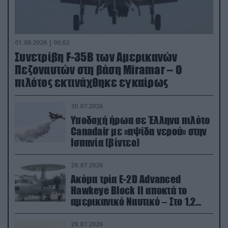
01.08.2026 | 00:02
Συνετρίβη F-35B των Αμερικανών
Πεζοναυτών στη βάση Miramar – Ο
πιλότος εκτινάχθηκε εγκαίρως
30.07.2026
Υποδοχή ήρωα σε Έλληνα πιλότο
Canadair με «αψίδα νερού» στην
Ισπανία (βίντεο)
29.07.2026
Ακόμα τρία E-2D Advanced
Hawkeye Block II αποκτά το
αμερικανικό Ναυτικό – Στο 1,2
δισ.δολάρια το κόστος
29.07.2026