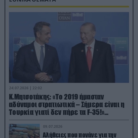
24.07.2026 | 22:02
Κ.Μητσοτάκης: «Το 2019 ήμασταν
αδύναμοι στρατιωτικά – Σήμερα είναι η
Τουρκία γιατί δεν πήρε τα F-35!»
(βίντεο)
09.07.2026
Αλήθειες που πονάνε για την