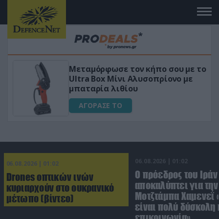
 σου με το
«Μαγική» φόρμουλα τριβόλι 
ρίονο με
για αύξηση της λίμπιντο
ΑΓΟΡΑΣΕ ΤΟ
06.08.2026 | 01:02
06.08.2026 | 01:02
Ο πρόεδρος του Ιράν
Drones οπτικών ινών
αποκαλύπτει για την
κυριαρχούν στο ουκρανικό
Μοτζτάμπα Χαμενεΐ 
μέτωπο (βίντεο)
είναι πολύ δύσκολη 
επικοινωνία»