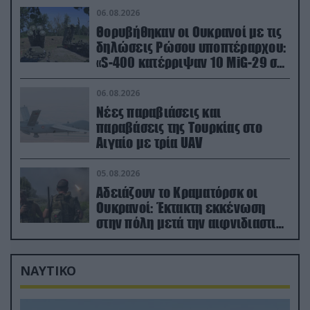
06.08.2026
Θορυβήθηκαν οι Ουκρανοί με τις
δηλώσεις Ρώσου υποπτέραρχου:
«S-400 κατέρριψαν 10 MiG-29 σε
μόλις μια μέρα!»
06.08.2026
Νέες παραβιάσεις και
παραβάσεις της Τουρκίας στο
Αιγαίο με τρία UAV
05.08.2026
Αδειάζουν το Κραματόρσκ οι
Ουκρανοί: Έκτακτη εκκένωση
στην πόλη μετά την αιφνιδιαστική
προώθηση των Ρώσων (βίντεο)
ΝΑΥΤΙΚΟ