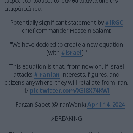
ίμερος του κόσμου, το Ιράν θα απαντά από την
επικράτειά του.
Potentially significant statement by
#IRGC
chief commander Hossein Salami:
"We have decided to create a new equation
[with
#Israel
]."
This equation is that, from now on, if Israel
attacks
#Iranian
interests, figures, and
citizens anywhere, they will retaliate from Iran.
1/
pic.twitter.com/X3i8X74KWI
— Farzan Sabet (@IranWonk)
April 14, 2024
⚡️BREAKING