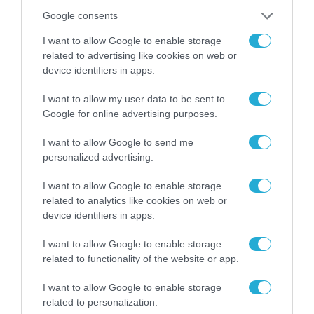
Google consents
04.08.2026 | 13:02
Η ανακοίνωση του Πανελλήνιου Σωματείου
I want to allow Google to enable storage
related to advertising like cookies on web or
Πυροσβεστών για την δημοσιογράφο του OPEN
device identifiers in apps.
που γέλασε στη φωτιά
I want to allow my user data to be sent to
Google for online advertising purposes.
I want to allow Google to send me
personalized advertising.
I want to allow Google to enable storage
related to analytics like cookies on web or
device identifiers in apps.
I want to allow Google to enable storage
related to functionality of the website or app.
04.08.2026 | 12:02
I want to allow Google to enable storage
O διευθυντής του OPEN προσπαθεί να τα
related to personalization.
«μαζέψει» για τη δημοσιογράφο που γέλασε