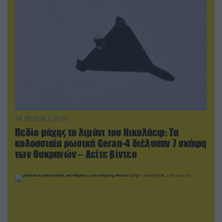
04.08.2026 | 21:02
Πεδίο μάχης το λιμάνι του Νικολάεφ: Τα
κολοσσιαία ρωσικά Geran-4 διέλυσαν 7 σκάφη
των Ουκρανών – Δείτε βίντεο