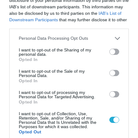
disclosure of your personal information by third parties on the
IAB’s list of downstream participants. This information may
also be disclosed by us to third parties on the
IAB’s List of
Downstream Participants
that may further disclose it to other
third parties.
Please note that this website/app uses one or more Google
Personal Data Processing Opt Outs
services and may gather and store information including but
04.08.2026 | 15:02
not limited to your visit or usage behaviour. You may click to
I want to opt-out of the Sharing of my
Αυτή την ώρα το τελευταίο «αντίο» στον πρώην
personal data.
grant or deny consent to Google and its third-party tags to
υπουργό Ι.Βαρβιτσιώτη (φωτο)
Opted In
use your data for below specified purposes in below Google
consent section.
I want to opt-out of the Sale of my
Personal Data.
Opted In
I want to opt-out of processing my
Personal Data for Targeted Advertising.
Opted In
I want to opt-out of Collection, Use,
Retention, Sale, and/or Sharing of my
Personal Data that Is Unrelated with the
Purposes for which it was collected.
Opted Out