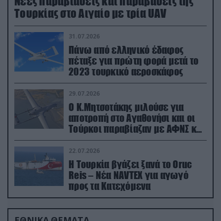
Νέες παραβιάσεις και παραβάσεις της
Τουρκίας στο Αιγαίο με τρία UAV
31.07.2026
Πάνω από ελληνικό έδαφος
πέταξε για πρώτη φορά μετά το
2023 τουρκικό αεροσκάφος
29.07.2026
Ο Κ.Μητσοτάκης μιλούσε για
αποτροπή στο Αγαθονήσι και οι
Τούρκοι παραβίαζαν με ΑΦΝΣ και
drone
22.07.2026
Η Τουρκία βγάζει ξανά το Oruc
Reis – Νέα NAVTEX για αγωγό
προς τα Κατεχόμενα
ΕΘΝΙΚΑ ΘΕΜΑΤΑ