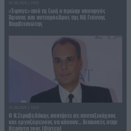
02.08.2026 | 20:02
«Έφυγε» από τη ζωή ο πρώην υπουργός
Άμυνας και αντιπρόεδρος της ΝΔ Γιάννης
Βαρβιτσιώτης
01.08.2026 | 20:02
Ο Ν.Στραβελάκης συστήνει σε συνταξιούχους
και εργαζόμενους να κάνουν… διακοπές στην
βεράντα τους (βίντεο)