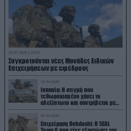
29.07.2026 | 22:02
Συγκροτούνται νέες Μονάδες Ειδικών
Επιχειρήσεων με εφέδρους
23.04.2026
Ισπανία: Η στιγμή που
τεθωρακισμένο χάνει το
αλεξίπτωτο και συντρίβεται με
ορμή στο έδαφος (βίντεο)
05.04.2026
Επιχείρηση Dehdasht: Η SEAL
Team 6 που είχε εξοντώσει τον