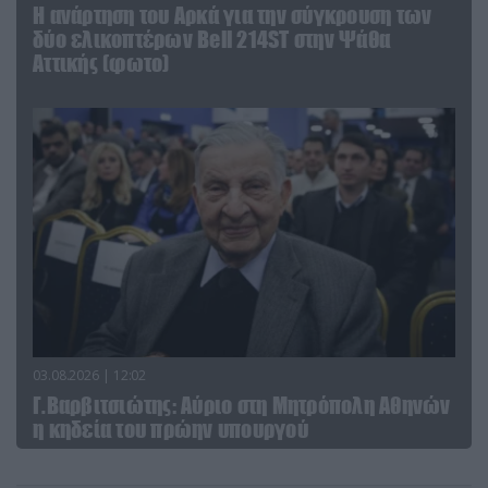
Η ανάρτηση του Αρκά για την σύγκρουση των
δύο ελικοπτέρων Bell 214ST στην Ψάθα
Αττικής (φωτο)
03.08.2026 | 12:02
Γ.Βαρβιτσιώτης: Aύριο στη Μητρόπολη Αθηνών
η κηδεία του πρώην υπουργού