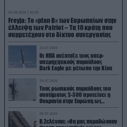
05.08.2026 | 02:02
Freyja: Το «plan Β» των Ευρωπαίων στην
έλλειψη των Patriot – Τα 10 κράτη που
συμμετέχουν στο δίκτυο συνεργασίας
24.07.2026
Οι ΗΠΑ ανέπτυξε τους υπερ-
υπερηχητικούς πυραύλους
Dark Eagle με μέτωπο την Κίνα
24.07.2026
Τους ρωσικούς πυραύλους του
συστήματος S-300 προτείνει η
Ουκρανία στην Ευρώπη ως
αντιβαλλιστικό σύστημα
09.07.2026
Β.Ζελένσκι: «Θα μας παραδώσουν