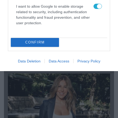
I want to allow Google to enable storage
related to security, including authentication
functionality and fraud prevention, and other
user protection.
CONFIRM
04.08.2026 | 12:02
O διευθυντής του OPEN προσπαθεί να τα
«μαζέψει» για τη δημοσιογράφο που γέλασε
Data Deletion
Data Access
Privacy Policy
σε ρεπορτάζ για τις φωτιές