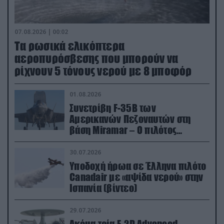
07.08.2026 | 00:02
Τα ρωσικά ελικόπτερα
αεροπυρόσβεσης που μπορούν να
ρίχνουν 5 τόνους νερού με 8 μποφόρ
01.08.2026
Συνετρίβη F-35B των
Αμερικανών Πεζοναυτών στη
βάση Miramar – Ο πιλότος
εκτινάχθηκε εγκαίρως
30.07.2026
Υποδοχή ήρωα σε Έλληνα πιλότο
Canadair με «αψίδα νερού» στην
Ισπανία (βίντεο)
29.07.2026