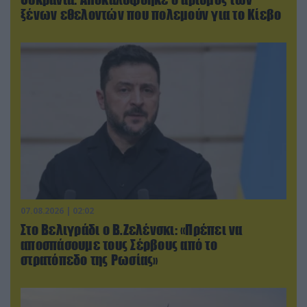
ξένων εθελοντών που πολεμούν για το Κίεβο
07.08.2026 | 02:02
Στο Βελιγράδι ο Β.Ζελένσκι: «Πρέπει να
αποσπάσουμε τους Σέρβους από το
στρατόπεδο της Ρωσίας»