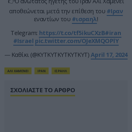
👉Ο ανώτατος ηγέτης του Ιράν Αλί Χαμενεΐ
αποθεώνεται μετά την επίθεση του
#Ιραν
εναντίων του
#ισραηλ
!
Telegram:
https://t.co/tf5ikuCXzB
#iran
#Israel
pic.twitter.com/OJeXMQOPlY
— Καθίκι (@KYTKYTKYTKYTKYT)
April 17, 2024
ΑΛΙ ΧΑΜΕΝΕΙ
ΙΡΑΝ
ΙΣΡΑΗΛ
ΣΧΟΛΙΑΣΤΕ ΤΟ ΑΡΘΡΟ