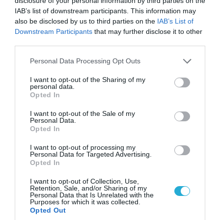
disclosure of your personal information by third parties on the
06.08.2026 | 09:03
IAB’s list of downstream participants. This information may
«Οι εντελώς αθώοι»: Η ανάρτηση του Αρκά για
also be disclosed by us to third parties on the
IAB’s List of
τα ζώα που χάθηκαν στις πυρκαγιές της
Downstream Participants
that may further disclose it to other
Αττικής (φωτο)
third parties.
Please note that this website/app uses one or more Google
Personal Data Processing Opt Outs
services and may gather and store information including but
not limited to your visit or usage behaviour. You may click to
I want to opt-out of the Sharing of my
personal data.
grant or deny consent to Google and its third-party tags to
Opted In
use your data for below specified purposes in below Google
consent section.
I want to opt-out of the Sale of my
Personal Data.
Opted In
I want to opt-out of processing my
Personal Data for Targeted Advertising.
Opted In
04.08.2026 | 15:02
I want to opt-out of Collection, Use,
Retention, Sale, and/or Sharing of my
Αυτή την ώρα το τελευταίο «αντίο» στον πρώην
Personal Data that Is Unrelated with the
Purposes for which it was collected.
υπουργό Ι.Βαρβιτσιώτη (φωτο)
Opted Out