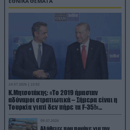
ΕΘΝΙΚΑ ΘΕΜΑΤΑ
24.07.2026 | 22:02
Κ.Μητσοτάκης: «Το 2019 ήμασταν
αδύναμοι στρατιωτικά – Σήμερα είναι η
Τουρκία γιατί δεν πήρε τα F-35!»
(βίντεο)
09.07.2026
Αλήθειες που πονάνε για την