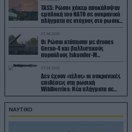
TASS: Ρώσοι χάκερ αποκάλυψαν
εμπλοκή του ΝΑΤΟ σε ουκρανικά
πλήγματα σε στόχους στο ρωσικό
έδαφος!
07.08.2026
Οι Ρώσοι κτύπησαν με drones
Geran-4 και βαλλιστικούς
πυραύλους Iskander-M
ουκρανικό τρένο με στρατιωτικό
εξοπλισμό
07.08.2026
Δεν έχουν «τέλος» οι ουκρανικές
επιθέσεις στη ρωσική
Wildberries: Νέα πλήγματα σε
εγκαταστάσεις στα Ουράλια
ΝΑΥΤΙΚΟ