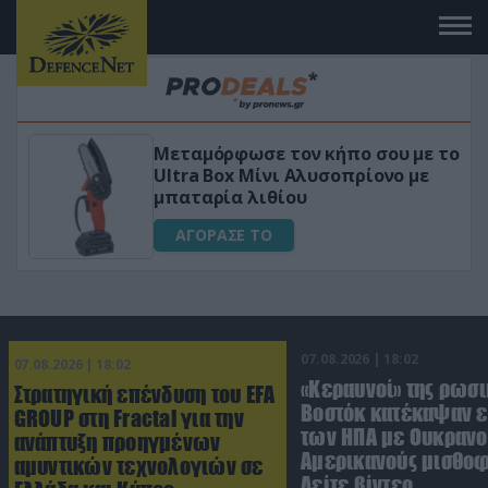
 το
«Μαγική» φόρμουλα τριβόλι + VIP
για αύξηση της λίμπιντο
ΑΓΟΡΑΣΕ ΤΟ
07.08.2026 | 18:02
07.08.2026 | 18:02
«Κεραυνοί» της ρωσι
Στρατηγική επένδυση του EFA
Βοστόκ κατέκαψαν 
GROUP στη Fractal για την
των ΗΠΑ με Ουκρανο
ανάπτυξη προηγμένων
Αμερικανούς μισθοφ
αμυντικών τεχνολογιών σε
Δείτε βίντεο