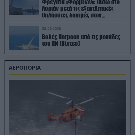
Φρεγάτα «Φορμίων»: Πίσω στο
Λοριάν μετά τις εξαντλητικές
θαλάσσιες δοκιμές στον
απαιτητικό Βισκαϊκό
25.06.2026
Βολές Harpoon από τις μονάδες
του ΠΝ (βίντεο)
ΑΕΡΟΠΟΡΙΑ