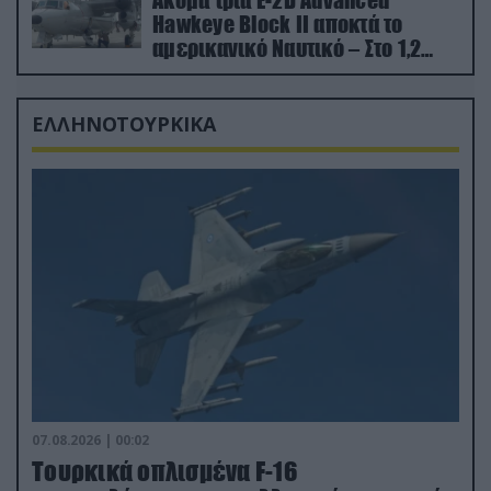
Ακόμα τρία E-2D Advanced
Hawkeye Block II αποκτά το
αμερικανικό Ναυτικό – Στο 1,2
δισ.δολάρια το κόστος
ΕΛΛΗΝΟΤΟΥΡΚΙΚΑ
07.08.2026 | 00:02
Τουρκικά οπλισμένα F-16