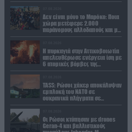
μισθοφόρους – Δείτε βίντεο
07.08.2026
Δεν είναι μόνο το Μαρόκο: Ποια
χώρα μετέφερε 2.000
παράνομους αλλοδαπούς και με
ναρκωτικά στην Ισπανία
(βίντεο)
07.08.2026
Η πυρκαγιά στην Αττικοβοιωτία
απελευθέρωσε ενέργεια ίση με
6 ατομικές βόμβες της
Χιροσίμα!
07.08.2026
TASS: Ρώσοι χάκερ αποκάλυψαν
εμπλοκή του ΝΑΤΟ σε
ουκρανικά πλήγματα σε
στόχους στο ρωσικό έδαφος!
07.08.2026
Οι Ρώσοι κτύπησαν με drones
Geran-4 και βαλλιστικούς