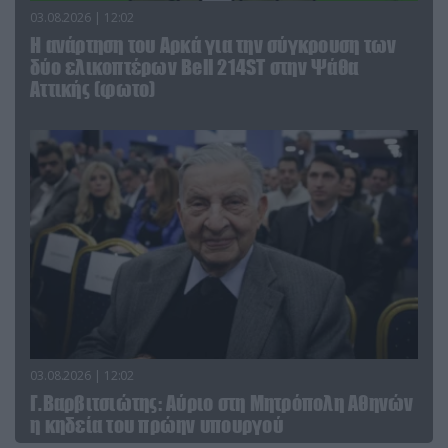
03.08.2026 | 12:02
Η ανάρτηση του Αρκά για την σύγκρουση των
δύο ελικοπτέρων Bell 214ST στην Ψάθα
Αττικής (φωτο)
03.08.2026 | 12:02
Γ.Βαρβιτσιώτης: Aύριο στη Μητρόπολη Αθηνών
η κηδεία του πρώην υπουργού