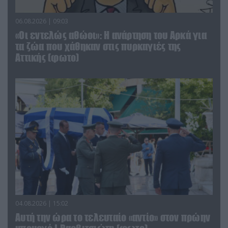
06.08.2026 | 09:03
«Οι εντελώς αθώοι»: Η ανάρτηση του Αρκά για
τα ζώα που χάθηκαν στις πυρκαγιές της
Αττικής (φωτο)
04.08.2026 | 15:02
Αυτή την ώρα το τελευταίο «αντίο» στον πρώην