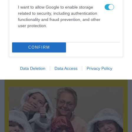
I want to allow Google to enable storage
related to security, including authentication
functionality and fraud prevention, and other
user protection.
CONFIRM
07.08.2026 | 00:02
Τουρκικά οπλισμένα F-16 «συνεπλάκησαν» με
Data Deletion
Data Access
Privacy Policy
ελληνικά μαχητικά στο Αιγαίο