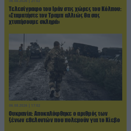
06.08.2026 | 21:02
Τελεσίγραφο του Ιράν στις χώρες του Κόλπου:
«Σταματήστε τον Τραμπ αλλιώς θα σας
χτυπήσουμε σκληρά»
06.08.2026 | 17:02
Ουκρανία: Αποκαλύφθηκε ο αριθμός των
ξένων εθελοντών που πολεμούν για το Κίεβο