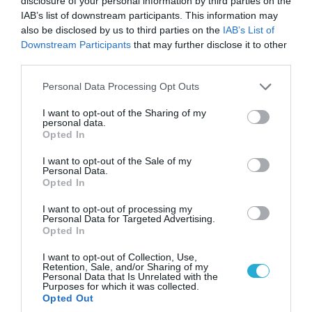
disclosure of your personal information by third parties on the
εκτέλεσε εν ψυχρώ την
IAB’s list of downstream participants. This information may
26χρονη πρώην σύντροφό του
also be disclosed by us to third parties on the
IAB’s List of
έξω από φαρμακείο (βίντεο)
Downstream Participants
that may further disclose it to other
third parties.
POPULAR 24H
Please note that this website/app uses one or more Google
Personal Data Processing Opt Outs
services and may gather and store information including but
not limited to your visit or usage behaviour. You may click to
I want to opt-out of the Sharing of my
personal data.
grant or deny consent to Google and its third-party tags to
Opted In
use your data for below specified purposes in below Google
consent section.
I want to opt-out of the Sale of my
Personal Data.
Opted In
I want to opt-out of processing my
Personal Data for Targeted Advertising.
Opted In
I want to opt-out of Collection, Use,
Retention, Sale, and/or Sharing of my
06.08.2026 | 09:03
Personal Data that Is Unrelated with the
Μαροκινός παράνομος μετανάστης επιτέθηκε
Purposes for which it was collected.
Opted Out
σε 42χρονη σε στάση Τραμ στην Ισπανία και