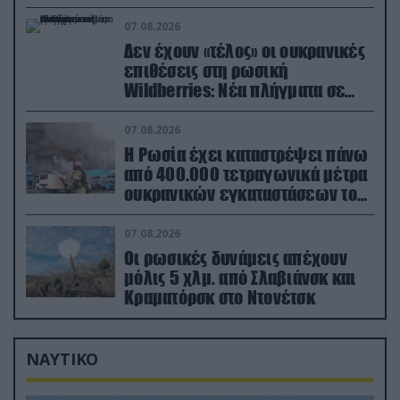
εξοπλισμό
07.08.2026
Δεν έχουν «τέλος» οι ουκρανικές
επιθέσεις στη ρωσική
Wildberries: Νέα πλήγματα σε
εγκαταστάσεις στα Ουράλια
07.08.2026
Η Ρωσία έχει καταστρέψει πάνω
από 400.000 τετραγωνικά μέτρα
ουκρανικών εγκαταστάσεων τον
Ιούλιο
07.08.2026
Οι ρωσικές δυνάμεις απέχουν
μόλις 5 χλμ. από Σλαβιάνσκ και
Κραματόρσκ στο Ντονέτσκ
ΝΑΥΤΙΚΟ