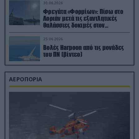
30.06.2026
Φρεγάτα «Φορμίων»: Πίσω στο
Λοριάν μετά τις εξαντλητικές
θαλάσσιες δοκιμές στον
απαιτητικό Βισκαϊκό
25.06.2026
Βολές Harpoon από τις μονάδες
του ΠΝ (βίντεο)
ΑΕΡΟΠΟΡΙΑ