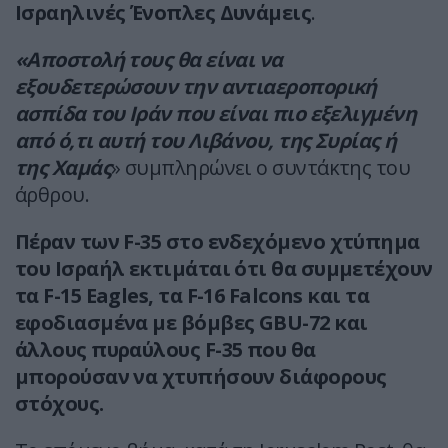
Ισραηλινές Ένοπλες Δυνάμεις
.
«Αποστολή τους θα είναι να
εξουδετερώσουν την αντιαεροπορική
ασπίδα του Ιράν που είναι πιο εξελιγμένη
από ό,τι αυτή του Λιβάνου, της Συρίας ή
της Χαμάς
» συμπληρώνει ο συντάκτης του
άρθρου.
Πέραν των F-35 στο ενδεχόμενο χτύπημα
του Ισραήλ εκτιμάται ότι θα συμμετέχουν
τα F-15 Eagles, τα F-16 Falcons και τα
εφοδιασμένα με βόμβες GBU-72 και
άλλους πυραύλους F-35 που θα
μπορούσαν να χτυπήσουν διάφορους
στόχους.