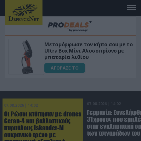
πο σου με το
«Μαγική» φόρμουλα τριβόλι
πρίονο με
για αύξηση της λίμπιντο
ΑΓΟΡΑΣΕ ΤΟ
07.08.2026 | 14:02
07.08.2026 | 14:02
Γερμανία: Συνελήφθ
Οι Ρώσοι κτύπησαν με drones
31χρονος που εμπλέ
Geran-4 και βαλλιστικούς
στην εγκληματική 
πυραύλους Iskander-M
των τσιγαράδων του 
ουκρανικό τρένο με