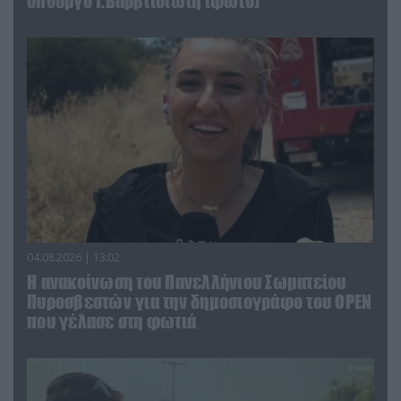
υπουργό Ι.Βαρβιτσιώτη (φωτο)
04.08.2026 | 13:02
Η ανακοίνωση του Πανελλήνιου Σωματείου
Πυροσβεστών για την δημοσιογράφο του OPEN
που γέλασε στη φωτιά