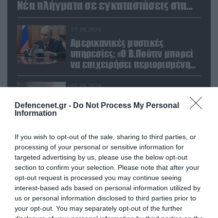
Νέα πλήγματα σε εγκαταστάσεις στα
Ουράλια
07.08.2026
Αμερικανικές μυστικές
υπηρεσίες: «Ο Β.Πούτιν μπορεί
να επιχειρήσει περιορισμένη
στρατιωτική επιχείρηση στην
Ευρώπη»
07.08.2026
Η Ρωσία έχει καταστρέψει
Defencenet.gr -
Do Not Process My Personal
πάνω από 400.000
Information
τετραγωνικά μέτρα ουκρανικών
εγκαταστάσεων τον Ιούλιο
If you wish to opt-out of the sale, sharing to third parties, or
07.08.2026
processing of your personal or sensitive information for
Οι ρωσικές δυνάμεις απέχουν
targeted advertising by us, please use the below opt-out
μόλις 5 χλμ. από Σλαβιάνσκ και
section to confirm your selection. Please note that after your
Κραματόρσκ στο Ντονέτσκ
opt-out request is processed you may continue seeing
interest-based ads based on personal information utilized by
us or personal information disclosed to third parties prior to
07.08.2026
your opt-out. You may separately opt-out of the further
Κωνσταντινούπολη: 35χρονος