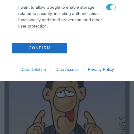
I want to allow Google to enable storage
related to security, including authentication
functionality and fraud prevention, and other
user protection.
06.08.2026 | 14:02
«Επιχείρηση ελεύθερα πεζοδρόμια» στην
CONFIRM
Αθήνα: Απομακρύνθηκαν παράνομα
αντικείμενα από κοινόχρηστους χώρους
Data Deletion
Data Access
Privacy Policy