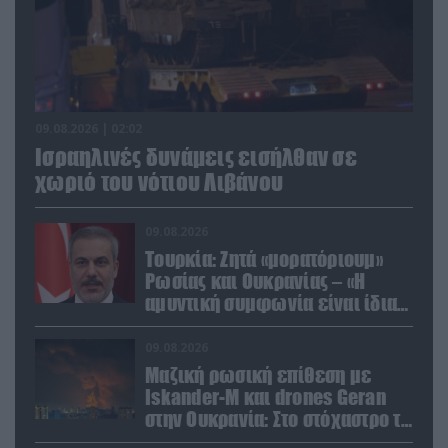
09.08.2026 | 02:02
Ισραηλινές δυνάμεις εισήλθαν σε
χωριό του νότιου Λιβάνου
09.08.2026
Τουρκία: Ζητά «μορατόριουμ»
Ρωσίας και Ουκρανίας – «Η
αμυντική συμφωνία είναι ίδια
με το άρθρο 5 του ΝΑΤΟ» (upd)
09.08.2026
Μαζική ρωσική επίθεση με
Iskander-M και drones Geran
στην Ουκρανία: Στο στόχαστρο το
εργοστάσιο των Flamingo