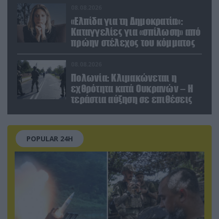
08.08.2026
«Ελπίδα για τη Δημοκρατία»:
Καταγγελίες για «σπίλωση» από
πρώην στέλεχος του κόμματος
08.08.2026
Πολωνία: Κλιμακώνεται η
εχθρότητα κατά Ουκρανών – Η
τεράστια αύξηση σε επιθέσεις
POPULAR 24H