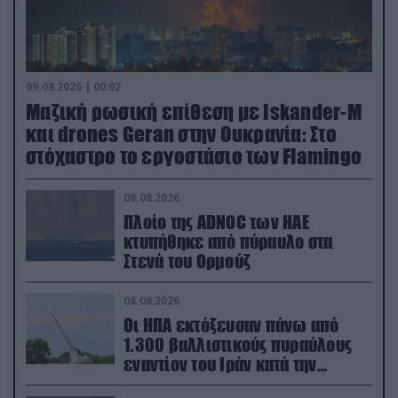
09.08.2026 | 00:02
Μαζική ρωσική επίθεση με Iskander-M
και drones Geran στην Ουκρανία: Στο
στόχαστρο το εργοστάσιο των Flamingo
08.08.2026
Πλοίο της ADNOC των ΗΑΕ
κτυπήθηκε από πύραυλο στα
Στενά του Ορμούζ
08.08.2026
Οι ΗΠΑ εκτόξευσαν πάνω από
1.300 βαλλιστικούς πυραύλους
εναντίον του Ιράν κατά την
διάρκεια του πολέμου