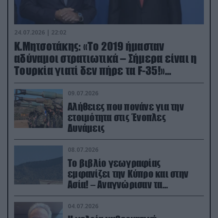
24.07.2026 | 22:02
Κ.Μητσοτάκης: «Το 2019 ήμασταν
αδύναμοι στρατιωτικά – Σήμερα είναι η
Τουρκία γιατί δεν πήρε τα F-35!»
(βίντεο)
09.07.2026
Αλήθειες που πονάνε για την
ετοιμότητα στις Ένοπλες
Δυνάμεις
08.07.2026
Το βιβλίο γεωγραφίας
εμφανίζει την Κύπρο και στην
Ασία! – Αναγνώρισαν τα
κατεχόμενα; (φωτο)
04.07.2026