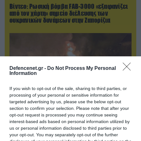
Βίντεο: Ρωσική βόμβα FAB-3000 «εξαφανίζει
από τον χάρτη» σημείο διέλευσης των
ουκρανικών δυνάμεων στην Ζαπορίζια
Defencenet.gr -
Do Not Process My Personal
Information
If you wish to opt-out of the sale, sharing to third parties, or
processing of your personal or sensitive information for
targeted advertising by us, please use the below opt-out
section to confirm your selection. Please note that after your
08.08.2026 | 01:02
opt-out request is processed you may continue seeing
Στο «κόκκινο» το Ντνιπροπετρόφσκ: Οι
interest-based ads based on personal information utilized by
Ουκρανοί μιλούν για σφοδρές ρωσικές
us or personal information disclosed to third parties prior to
επιθέσεις σε όλη την επικράτεια
your opt-out. You may separately opt-out of the further