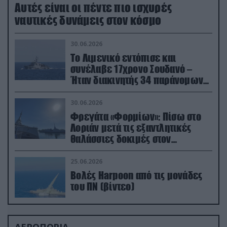
Aυτές είναι οι πέντε πιο ισχυρές
ναυτικές δυνάμεις στον κόσμο
30.06.2026
Το Λιμενικό εντόπισε και
συνέλαβε 17χρονο Σουδανό –
Ήταν διακινητής 34 παράνομων
μεταναστών
30.06.2026
Φρεγάτα «Φορμίων»: Πίσω στο
Λοριάν μετά τις εξαντλητικές
θαλάσσιες δοκιμές στον
απαιτητικό Βισκαϊκό
25.06.2026
Βολές Harpoon από τις μονάδες
του ΠΝ (βίντεο)