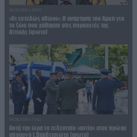
06.08.2026 | 09:03
«Οι εντελώς αθώοι»: Η ανάρτηση του Αρκά για
τα ζώα που χάθηκαν στις πυρκαγιές της
Αττικής (φωτο)
04.08.2026 | 15:02
Αυτή την ώρα το τελευταίο «αντίο» στον πρώην
υπουργό Ι.Βαρβιτσιώτη (φωτο)