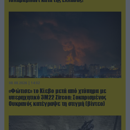
08.08.2026 | 14:02
«Φώτισε» το Κίεβο μετά από χτύπημα με
υπερηχητικό 3M22 Zircon: Σοκαρισμένος
Ουκρανός κατέγραψε τη στιγμή (βίντεο)