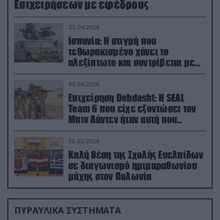
Επιχειρήσεων με εφέδρους
23.04.2026
Ισπανία: Η στιγμή που
τεθωρακισμένο χάνει το
αλεξίπτωτο και συντρίβεται με
ορμή στο έδαφος (βίντεο)
05.04.2026
Επιχείρηση Dehdasht: Η SEAL
Team 6 που είχε εξοντώσει τον
Μπιν Λάντεν ήταν αυτή που
διέσωσε τον πιλότο του F-15
15.02.2026
Καλή θέση της Σχολής Ευελπίδων
σε διαγωνισμό ημιμαραθωνίου
μάχης στον Πολωνία
ΠΥΡΑΥΛΙΚΑ ΣΥΣΤΗΜΑΤΑ