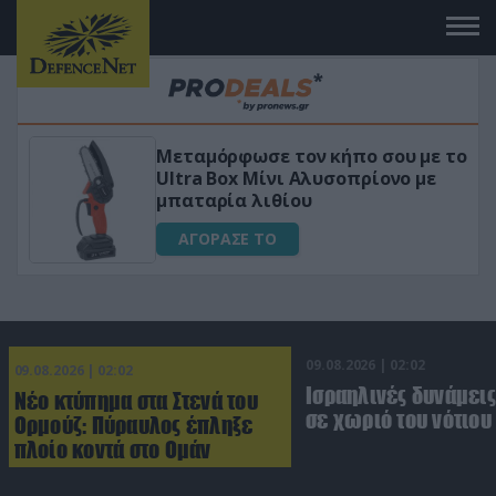
Μεταμόρφωσε τον κήπο σου με το
ικό
Ultra Box Μίνι Αλυσοπρίονο με
μπαταρία λιθίου
ΑΓΟΡΑΣΕ ΤΟ
09.08.2026 | 02:02
09.08.2026 | 02:02
Ισραηλινές δυνάμεις
Νέο κτύπημα στα Στενά του
σε χωριό του νότιου
Ορμούζ: Πύραυλος έπληξε
πλοίο κοντά στο Ομάν