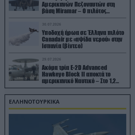
Αμερικανών Πεζοναυτών στη
βάση Miramar – Ο πιλότος
εκτινάχθηκε εγκαίρως
30.07.2026
Υποδοχή ήρωα σε Έλληνα πιλότο
Canadair με «αψίδα νερού» στην
Ισπανία (βίντεο)
29.07.2026
Ακόμα τρία E-2D Advanced
Hawkeye Block II αποκτά το
αμερικανικό Ναυτικό – Στο 1,2
δισ.δολάρια το κόστος
ΕΛΛΗΝΟΤΟΥΡΚΙΚΑ