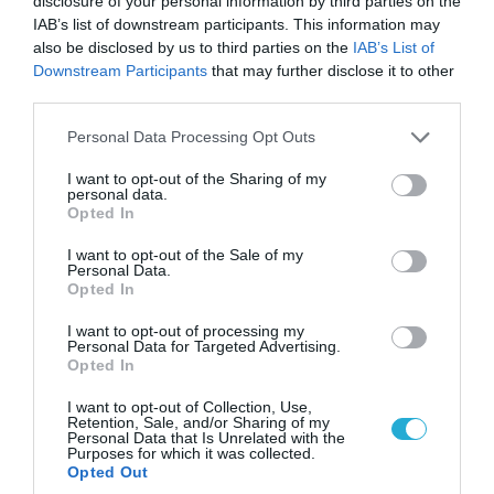
disclosure of your personal information by third parties on the
IAB’s list of downstream participants. This information may
also be disclosed by us to third parties on the
IAB’s List of
ΠΟΛΙΤΙΚΗ
Downstream Participants
that may further disclose it to other
third parties.
Please note that this website/app uses one or more Google
Personal Data Processing Opt Outs
services and may gather and store information including but
not limited to your visit or usage behaviour. You may click to
I want to opt-out of the Sharing of my
personal data.
grant or deny consent to Google and its third-party tags to
Opted In
use your data for below specified purposes in below Google
consent section.
I want to opt-out of the Sale of my
Personal Data.
Opted In
I want to opt-out of processing my
Personal Data for Targeted Advertising.
08.08.2026 | 09:02
Opted In
«Η απόλυτη τραγωδία»: Η «αιχμηρή» ανάρτηση
I want to opt-out of Collection, Use,
του Αρκά για τα τατουάζ (φωτο)
Retention, Sale, and/or Sharing of my
Personal Data that Is Unrelated with the
Purposes for which it was collected.
Opted Out