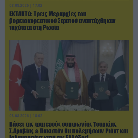
08.08.2026 | 17:02
ΕΚΤΑΚΤΟ: Τρεις Μεραρχίες του
βορειοκορεατικού Στρατού αναπτύχθηκαν
ταχύτατα στη Ρωσία
08.08.2026 | 18:02
Βάσει της τριμερούς συμφωνίας Τουρκίας,
Σ.Αραβίας & Πακιστάν θα πολεμήσουν Ριάντ και
Ισλαμαμπάντ κατά της Ελλάδας!