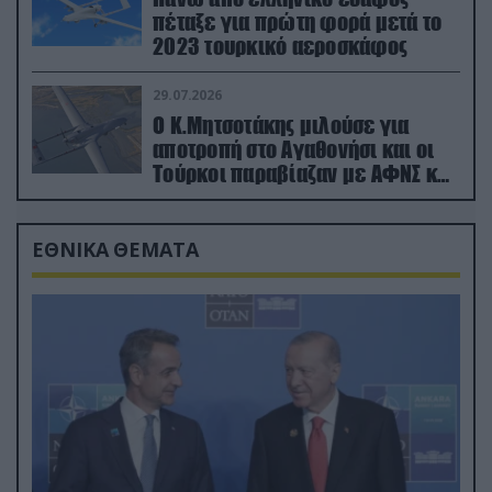
πέταξε για πρώτη φορά μετά το
2023 τουρκικό αεροσκάφος
29.07.2026
Ο Κ.Μητσοτάκης μιλούσε για
αποτροπή στο Αγαθονήσι και οι
Τούρκοι παραβίαζαν με ΑΦΝΣ και
drone
ΕΘΝΙΚΑ ΘΕΜΑΤΑ