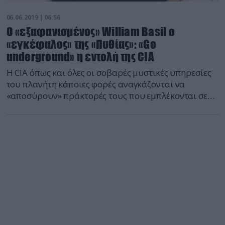
06.06.2019 | 06:56
Ο «εξαφανισμένος» William Basil ο
«εγκέφαλος» της «Πυθίας»: «Go
underground» η εντολή της CIA
Η CIA όπως και όλες οι σοβαρές μυστικές υπηρεσίες
του πλανήτη κάποιες φορές αναγκάζονται να
«αποσύρουν» πράκτορές τους που εμπλέκονται σε
υποθέσεις που έχουν εκνευρίσει την Δικαιοσύνη
κάποιων χωρών. Και τότε απλά η Δικαιοσύνη δεν
μπορεί να τους βρεί για να αποδώσει ευθύνες. Γιατί
αν το έκανε αυτό οι ευθύνες στηνπροκειμένη
περίπτωση του Γουίλιαμ Μπάζιλ […]