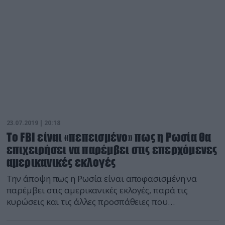
προσομοιάζουν σε ζώα, οι καρχαρίες που
προσέλκυσαν την μεγαλύτερη προσοχή. Έναν […]
23.07.2019 | 20:18
Το FBI είναι «πεπεισμένο» πως η Ρωσία θα
επιχειρήσει να παρέμβει στις επερχόμενες
αμερικανικές εκλογές
Την άποψη πως η Ρωσία είναι αποφασισμένη να
παρέμβει στις αμερικανικές εκλογές, παρά τις
κυρώσεις και τις άλλες προσπάθειες που
καταβάλλονται για να αποθαρρυνθεί η Μόσχα,
δήλωσε σήμερα ο διευθυντής του FBI Κρίστοφερ Ρέι.