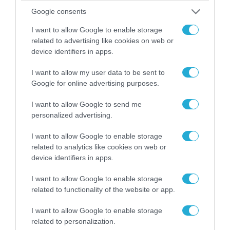
έχουμε ιδέα τι ήθελαν να κάνουν»
Google consents
Σε μια αποκάλυψη – «βόμβα» προχώρησε το
Facebook αναφορικά με τις απέλπιδες προσπάθειες
I want to allow Google to enable storage
related to advertising like cookies on web or
του αμερικανικού βαθέως κράτους (επι τρία συνεχή
device identifiers in apps.
χρόνια) να αποδείξει κάποια έστω ανάμιξη της
Ρωσίας στις αμερικανικές εκλογές του 2016,
I want to allow my user data to be sent to
προφανώς για να κτυπήσει ποιον άλλο τον Ντόναλντ
Google for online advertising purposes.
Τραμπ. Έτσι η αμερικανική εταιρεία «αποκάλυψε»
ότι κάποιο δίκτυο σχετιζόμενο με το το Internet […]
I want to allow Google to send me
personalized advertising.
I want to allow Google to enable storage
related to analytics like cookies on web or
device identifiers in apps.
I want to allow Google to enable storage
related to functionality of the website or app.
I want to allow Google to enable storage
26.09.2019 | 06:49
related to personalization.