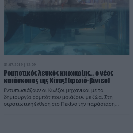
31.07.2019 | 12:09
Ρομποτικός λευκός καρχαρίας… ο νέος
κατάσκοπος της Κίνας! (φωτό-βίντεο)
Εντυπωσιάζουν οι Κινέζοι μηχανικοί με τα
δημιουργία ρομπότ που μοιάζουν με ζώα. Στη
στρατιωτική έκθεση στο Πεκίνο την παράσταση
έκλεψε ένας λευκός ρομποτικός καρχαρίας. Κινέζοι
μηχανικοί παρουσίασαν έναν ρομποτικό καρχαρία
κατά τη διάρκεια στρατιωτικής έκθεσης στο Πεκίνο.
Αν και παρουσιάστηκαν και άλλα ρομπότ που