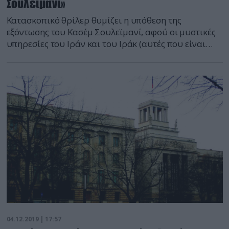
Σουλεϊμανί»
Κατασκοπικό θρίλερ θυμίζει η υπόθεση της
εξόντωσης του Κασέμ Σουλεϊμανί, αφού οι μυστικές
υπηρεσίες του Ιράν και του Ιράκ (αυτές που είναι
φίλα προσκείμενες στους Σίιτες) ψάχνουν να βρουν
ποιοι είναι εκείνοι που τον «έδωσαν», στις ΗΠΑ.
Όπως αντιλαμβανόμαστε, όσοι από αυτούς δεν
έχουν προλάβει να φύγουν προς ασφαλέστερες…
πολιτείες τα πράγματα είναι «σκούρα». Ιρανός
στρατιωτικός διοικητής Κασέμ […]
04.12.2019 | 17:57