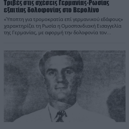
Τριβές στις σχέσεις Γερμανίας-Ρωσίας
εξαιτίας δολοφονίας στο Βερολίνο
«Ύποπτη για τρομοκρατία επί γερμανικού εδάφους»
χαρακτηρίζει τη Ρωσία η Ομοσπονδιακή Εισαγγελία
της Γερμανίας, με αφορμή την δολοφονία τον
περασμένο Αύγουστο, ενός 40χρονου Γεωργιανού σε
κεντρικό πάρκο στο Βερολίνο. Σύμφωνα με
πληροφορίες που επικαλείται το περιοδικό Der
Spiegel, την έρευνα έχει πλέον αναλάβει η
Ομοσπονδιακή Εισαγγελία, καθώς υπάρχουν
«αρκετά πραγματικά στοιχεία» ότι πίσω από την […]