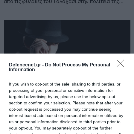
από τις φυλακές του Ταλαχάσι στην πολιτεία της
Φλόριντα, αλλά τέθηκε υπό κράτηση για λόγους
ασφαλείας από την μεταναστευτική τελωνειακή
υπηρεσία έως την απέλαση της από τις Ηνωμένες
Πολιτείες. Νωρίτερα ο εκπρόσωπος της Μαρίας
Μπούτινα στην Μόσχα Αλεξάντρ Ιόνοφ, είχε δηλώσει
ότι μετά την […]
Defencenet.gr -
Do Not Process My Personal
Information
If you wish to opt-out of the sale, sharing to third parties, or
processing of your personal or sensitive information for
targeted advertising by us, please use the below opt-out
section to confirm your selection. Please note that after your
24.10.2019 | 19:12
opt-out request is processed you may continue seeing
Ένας πρώην μυστικός πράκτορας μοιράζεται
interest-based ads based on personal information utilized by
δέκα κόλπα επιβίωσης (βίντεο)
us or personal information disclosed to third parties prior to
your opt-out. You may separately opt-out of the further
Πώς μπορεί κάποιος να ξεπεράσει με επιτυχία