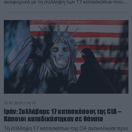
αναφορικά με τη σύλληψη των 17 κατασκόπων που
ενεργούσαν υπέρ της CIA, όπως και των πρακτόρων
της CIA που φέρεται να τους καθοδηγούσαν μαζί με
ορισμένες φωτογραφίες από έγγραφα.
22.07.2019 | 14:10
Ιράν: Συλλάβαμε 17 κατασκόπους της CIA –
Κάποιοι καταδικάστηκαν σε θάνατο
Τη σύλληψη 17 κατασκόπων της CIA ανακοίνωσε πριν