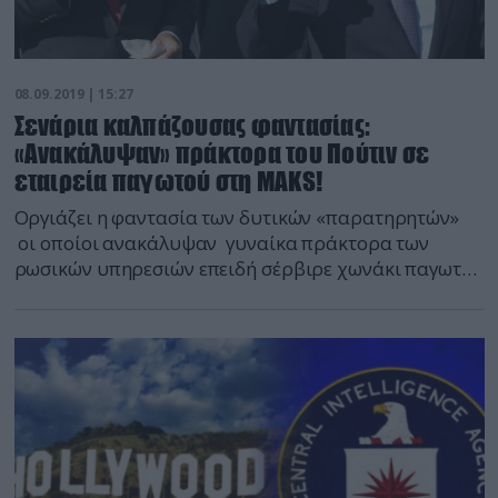
08.09.2019 | 15:27
Σενάρια καλπάζουσας φαντασίας:
«Ανακάλυψαν» πράκτορα του Πούτιν σε
εταιρεία παγωτού στη MAKS!
Οργιάζει η φαντασία των δυτικών «παρατηρητών»
οι οποίοι ανακάλυψαν γυναίκα πράκτορα των
ρωσικών υπηρεσιών επειδή σέρβιρε χωνάκι παγωτό
τον Ερντογάν! Κι αυτό επειδή πρόκειται για την ίδια
πωλήτρια που σέρβιρε παγωτό τον Βλαντιμίρ Πούτιν
και το 2017, όπως φαίνεται σε βίντεο που
κυκλοφορεί στο Διαδίκτυο. Δηλαδή με άλλα λόγια
επειδή η ίδια εξακολουθεί να δουλεύει […]