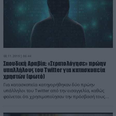
για θέματα που σχετίζονται […]
08.11.2019 | 06:44
Σαουδική Αραβία: «Στρατολόγησε» πρώην
υπαλλήλους του Twitter για κατασκοπεία
χρηστών (φωτό)
Για κατασκοπεία κατηγορήθηκαν δύο πρώην
υπάλληλοι του Twitter από την εισαγγελία, καθώς
φαίνεται ότι χρησιμοποίησαν την πρόσβασή τους
στο μέσο κοινωνικής δικτύωσης με σκοπό να
συλλέγουν πληροφορίες για αντιφρονούντες της
Σαουδαραβικής κυβέρνησης. Σύμφωνα με τα