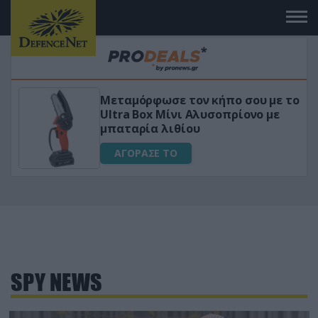
 το
«Μαγική» φόρμουλα τριβόλι + VIP
για αύξηση της λίμπιντο
ΑΓΟΡΑΣΕ ΤΟ
SPY NEWS