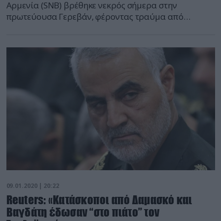
Αρμενία (SNB) βρέθηκε νεκρός σήμερα στην
πρωτεύουσα Γερεβάν, φέροντας τραύμα από
σφαίρα. Το πτώμα του πρώην διευθυντή των SNB
στην Αρμενία, Γκεόργκι Κουτογιάν βρέθηκε με το
“σημάδι ενός τραύματος από σφαίρα”, δήλωσε σε
ανακοίνωση η αρμενική επιτροπή έρευνας χωρίς να
διευκρινίσει ποια εκδοχή θεωρεί πιθανότερη. Στενός
συνεργάτης του […]
09.01.2020 | 20:22
Reuters: «Κατάσκοποι από Δαμασκό και
Βαγδάτη έδωσαν “στο πιάτο” τον