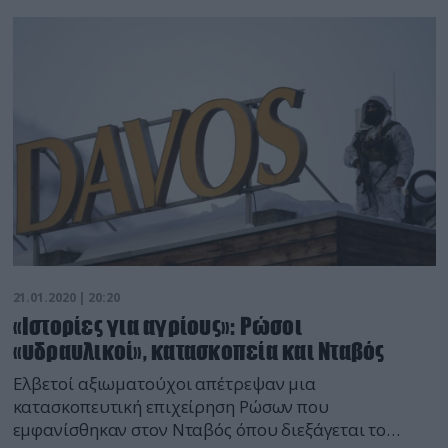
πλατφόρμα Android. Αναπτύχθηκε από την εταιρεία
ηλεκτρονικών εφαρμογών του Ισραήλ MSO Group.
Πρωτοανακαλύφθηκε τον Αύγουστο του 2016 έπειτα
από μια αποτυχημένη απόπειρα […]
21.01.2020 | 20:20
«Ιστορίες για αγρίους»: Ρώσοι
«υδραυλικοί», κατασκοπεία και Νταβός
Ελβετοί αξιωματούχοι απέτρεψαν μια
κατασκοπευτική επιχείρηση Ρώσων που
εμφανίσθηκαν στον Νταβός όπου διεξάγεται το