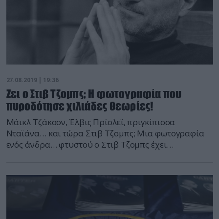
27.08.2019 | 19:36
Ζει ο Στιβ Τζομπς; Η φωτογραφία που
πυροδότησε χιλιάδες θεωρίες!
Μάικλ Τζάκσον, Έλβις Πρίσλεϊ, πριγκίπισσα
Νταϊάνα… και τώρα Στιβ Τζομπς; Μια φωτογραφία
ενός άνδρα… φτυστού ο Στιβ Τζομπς έχει
προκαλέσει χιλιάδες θεωρίες, που θέλουν τον
αποθανόντα διευθυντή της Apple ζωντανό! Όπως
μπορείτε να δείτε, ο εν λόγω άνδρας, που κάθεται σε
μία πλαστική καρέκλα, είναι ολόιδιος με τον Στιβ
Τζομπς, ενώ η φωτογραφία έχει τραβηχτεί […]