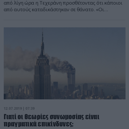
από λίγη ώρα η Τεχεράνη προσθέτοντας ότι κάποιοι
από αυτούς καταδικάστηκαν σε θάνατο. «Οι
υπηρεσίες ασφαλείας εξάρθρωσαν επιτυχώς ένα
δίκτυο κατασκόπων της CIA», ανέφερε ο επικεφαλής
της υπηρεσίας αντικατασκοπείας του Ιράν. «Αυτοί
που ενσυνείδητα προχώρησαν σε πράξεις προδοσίας
της πατρίδας οδηγήθηκαν στο δικαστήριο. Κάποιοι
καταδικάστηκαν σε θάνατο […]
12.07.2019 | 07:39
Γιατί οι θεωρίες συνωμοσίας είναι
πραγματικά επικίνδυνες;