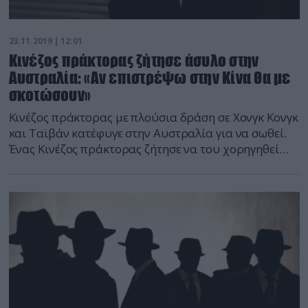
23.11.2019 | 12:01
Κινέζος πράκτορας ζήτησε άσυλο στην
Αυστραλία: «Αν επιστρέψω στην Κίνα θα με
σκοτώσουν»
Κινέζος πράκτορας με πλούσια δράση σε Χονγκ Κονγκ
και Ταϊβάν κατέφυγε στην Αυστραλία για να σωθεί.
Ένας Κινέζος πράκτορας ζήτησε να του χορηγηθεί
άσυλο στην Αυστραλία αφού αποκάλυψε
λεπτομέρειες για τις μεθόδους πολιτικής
παρέμβασης του Πεκίνου στο Χονγκ Κονγκ, την
Ταϊβάν και την Αυστραλία, αναφέρουν σήμερα
αυστραλιανά μέσα ενημέρωσης. Σύμφωνα με τις
εφημερίδες του ομίλου Nine, […]