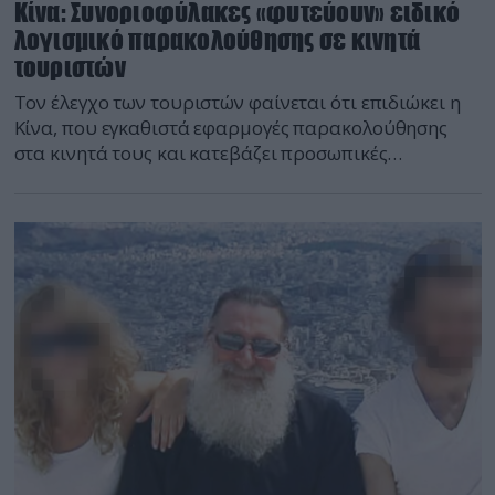
Κίνα: Συνοριοφύλακες «φυτεύουν» ειδικό
λογισμικό παρακολούθησης σε κινητά
τουριστών
Τον έλεγχο των τουριστών φαίνεται ότι επιδιώκει η
Κίνα, που εγκαθιστά εφαρμογές παρακολούθησης
στα κινητά τους και κατεβάζει προσωπικές
λεπτομέρειες. Σύμφωνα με αποκαλύψεις του
Guardian, που προέκυψαν μέσω συνεργασία με άλλα
τέσσερα Μέσα ενημέρωσης (Süddeutsche Zeitung,
NDR, New York Times και Motherboard), η κυβέρνηση
της Κίνας έχει στοχοποιήσει τους τουρίστες που
εισέρχονται στο έδαφός της […]