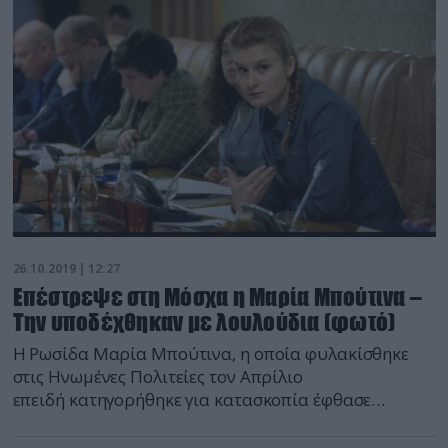
δικαστήρια του San Francisco, η κυβέρνηση της
Σαουδικής Αραβίας επιστράτευσε υπαλλήλους του
Twitter για να κατασκοπεύσουν χιλιάδες
λογαριασμούς οι οποίοι […]
26.10.2019 | 12:27
Επέστρεψε στη Μόσχα η Μαρία Μπούτινα –
Την υποδέχθηκαν με λουλούδια (φωτό)
Η Ρωσίδα Μαρία Μπούτινα, η οποία φυλακίσθηκε
στις Ηνωμένες Πολιτείες τον Απρίλιο
επειδή κατηγορήθηκε για κατασκοπία έφθασε
σήμερα στη Μόσχα και την υποδέχθηκαν ο πατέρας
της και Ρώσοι δημοσιογράφοι που της προσέφεραν