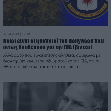
27.08.2019 | 19:40
Ποιοι είναι οι ηθοποιοί του Hollywood που
όντως δουλεύουν για την CIA (βίντεο)
Αλλά αυτό που είναι επίσης αλήθεια, σύμφωνα με
έναν πρώην ανώτερο αξιωματούχο της CIA, ότι οι
Ηθοποιοί κάνουν τακτικά κατασκοπεία
και στην πραγματική ζωή. Η CIA είχε καιρό μια
ιδιαίτερη σχέση με τη βιομηχανία του θεάματος,
αφιερώνοντας ιδιαίτερη προσοχή στην προώθηση
των σχέσεων με υποκινητές του Χόλιγουντ, τα
στελέχη τους, στούντιο, παραγωγούς, σκηνοθέτες, και
μεγάλα ονόματα ηθοποιών όπως έγραψε στο νέο του
[…]