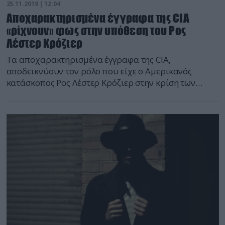
25.11.2019 | 12:04
Αποχαρακτηρισμένα έγγραφα της CIA
«ρίχνουν» φως στην υπόθεση του Ρος
Λέστερ Κρόζιερ
Τα αποχαρακτηρισμένα έγγραφα της CIA,
αποδεικνύουν τον ρόλο που είχε ο Αμερικανός
κατάσκοπος Ρος Λέστερ Κρόζιερ στην κρίση των
πυραύλων στην Κούβα. Να υπενθυμιστεί πως ο
Κρόζιερ, είχε βρεθέι κοντά στους Φιντέλ Κάστρο και
Ερνέστο Τσε Γκεβάρα. Αποχαρακτηρισμένα έγγραφα
της CIA ρίχνουν φως στην ιστορία του 20ού αιώνα,
αλλά και στην πολιτική των ΗΠΑ σχετικά […]