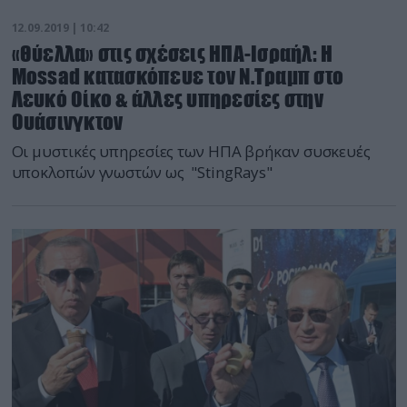
12.09.2019 | 10:42
«Θύελλα» στις σχέσεις ΗΠΑ-Ισραήλ: Η
Mossad κατασκόπευε τον Ν.Τραμπ στο
Λευκό Οίκο & άλλες υπηρεσίες στην
Ουάσινγκτον
Οι μυστικές υπηρεσίες των ΗΠΑ βρήκαν συσκευές
υποκλοπών γνωστών ως "StingRays"