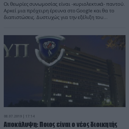
Οι θεωρίες συνωμοσίας είναι -κυριολεκτικά- παντού.
Αρκεί μια πρόχειρη έρευνα στο Google και θα το
διαπιστώσεις. Δυστυχώς για την εξέλιξη του
ανθρώπινου είδους, κυκλοφορούν σε επικίνδυνα
μεγάλη κλίμακα και στα ΜΜΕ, ειδικά αυτά του
διαδικτύου, χωρίς φυσικά να τεκμηριώνονται ποτέ
από πουθενά. Ο καθένας έχει τη δική του αγαπημένη:
Από το ποιος επιτέθηκε τελικά στους […]
08.07.2019 | 17:14
Αποκάλυψη: Ποιος είναι ο νέος διοικητής