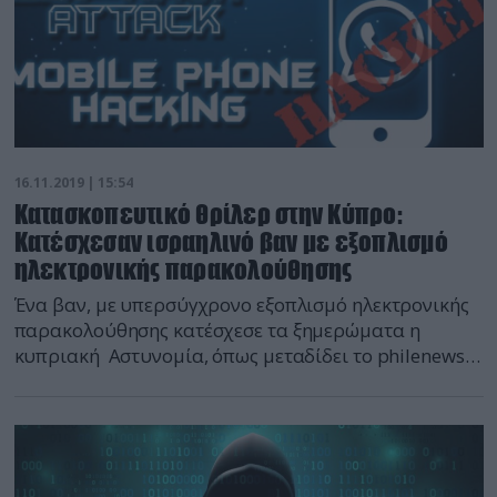
16.11.2019 | 15:54
Κατασκοπευτικό θρίλερ στην Κύπρο:
Κατέσχεσαν ισραηλινό βαν με εξοπλισμό
ηλεκτρονικής παρακολούθησης
Ένα βαν, με υπερσύγχρονο εξοπλισμό ηλεκτρονικής
παρακολούθησης κατέσχεσε τα ξημερώματα η
κυπριακή Αστυνομία, όπως μεταδίδει το philenews
και μεταφέρθηκε με πλατφόρμα στο Αρχηγείο. Σε
δηλώσεις του στον ραδιοφωνικό σταθμό του Άστρα,
ο Αρχηγός της Αστυνομίας Κύπρου, Κύπρος
Μιχαηλίδης, είπε πως από τις πρώτες εξετάσεις
διαφάνηκε ότι πιθανόν να υπάρχει εύλογη υπόνοια