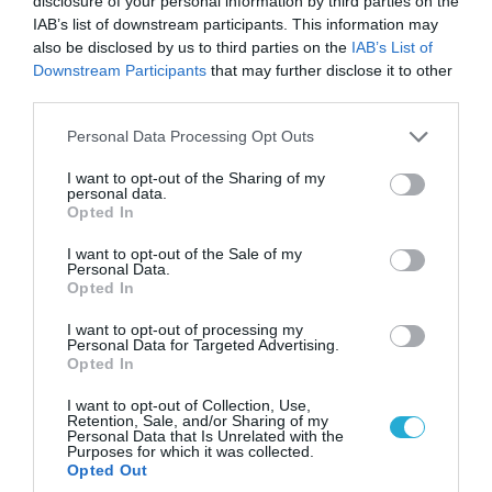
disclosure of your personal information by third parties on the
διάφορες επικίνδυνες καταστάσεις; – Ένας πρώην
IAB’s list of downstream participants. This information may
μυστικός πράκτορας μοιράζεται συμβουλές. Καθώς
also be disclosed by us to third parties on the
IAB’s List of
είναι πάντα συναρπαστικό να βλέπεις σε ταινίες
Downstream Participants
that may further disclose it to other
πόσο εύκολα οι πράκτορες μπορούν να επιβιώσουν
third parties.
σε οποιαδήποτε ακραία κατάσταση, το συγκεκριμένο
βίντεο θέλει να μας κάνει να κάνουμε τη διαφορά
Please note that this website/app uses one or more Google
Personal Data Processing Opt Outs
services and may gather and store information including but
στην αληθινή ζωή. Δείτε το
not limited to your visit or usage behaviour. You may click to
I want to opt-out of the Sharing of my
personal data.
grant or deny consent to Google and its third-party tags to
Opted In
use your data for below specified purposes in below Google
consent section.
I want to opt-out of the Sale of my
Personal Data.
Opted In
I want to opt-out of processing my
Personal Data for Targeted Advertising.
Opted In
I want to opt-out of Collection, Use,
21.10.2019 | 20:32
Retention, Sale, and/or Sharing of my
Personal Data that Is Unrelated with the
«Αποκάλυψη»… από το Facebook για τις
Purposes for which it was collected.
εκλογές του 2016 στις ΗΠΑ και Ρωσία: «Δεν
Opted Out