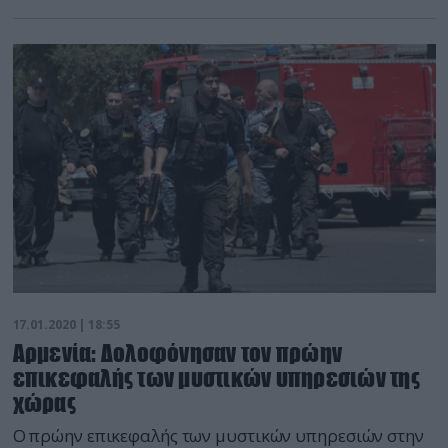
Παγκόσμιο Οικονομικό Φόρουμ, ως υδραυλικοί,
αναφέρει σημερινό δημοσίευμα της ελβετικής
εφημερίδας Tages-Anzeiger, με αφορμή την έναρξη
των εργασιών του Παγκόσμιου Οικονομικού
Φόρουμ, αλλά η Ελβετική αστυνομία δεν
επιβεβαίωσε σημαντικές λεπτομέρειες της υπόθεση
αυτής, στην οποία αναφέρεται το εν λόγω
δημοσίευμα. Η […]
17.01.2020 | 18:55
Αρμενία: Δολοφόνησαν τον πρώην
επικεφαλής των μυστικών υπηρεσιών της
χώρας
Ο πρώην επικεφαλής των μυστικών υπηρεσιών στην