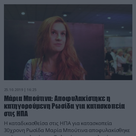
λουλούδια. Η ρωσική κρατική τηλεόραση μετέδωσε
σήμερα μια σύντομη συνέντευξη με την Μπούτινα, η
οποία είχε βιντεοσκοπηθεί πριν απογειωθεί το
αεροπλάνο της. Πολλοί ντόπιοι […]
25.10.2019 | 16:25
Μάρια Μπούτινα: Αποφυλακίστηκε η
κατηγορούμενη Ρωσίδα για κατασκοπεία
στις ΗΠΑ
Η καταδικασθείσα στις ΗΠΑ για κατασκοπεία
30χρονη Ρωσίδα Μαρία Μπούτινα αποφυλακίσθηκε