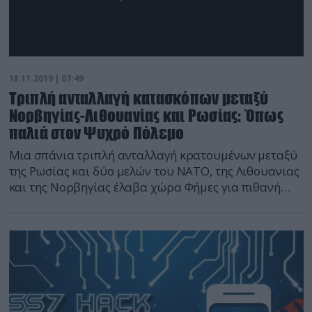
18.11.2019 | 07:49
Τριπλή ανταλλαγή κατασκόπων μεταξύ
Νορβηγίας-Λιθουανίας και Ρωσίας: Όπως
παλιά στον Ψυχρό Πόλεμο
Μια σπάνια τριπλή ανταλλαγή κρατουμένων μεταξύ
της Ρωσίας και δύο μελών του ΝΑΤΟ, της Λιθουανιας
και της Νορβηγίας έλαβα χώρα Φήμες για πιθανή
ανταλλαγή φυλακισμένων κατασκόπων μεταξύ των
τριών χωρών υπήρξαν από τα μέσα Οκτώβρη.
Πάντως οι τρεις κυβερνήσεις είτε είχαν διαψεύσει τις
φήμες είτε είχαν αρνηθεί να σχολιάσουν εκείνη την
περίοδο. Τώρα αποκαλύπτεται ότι […]