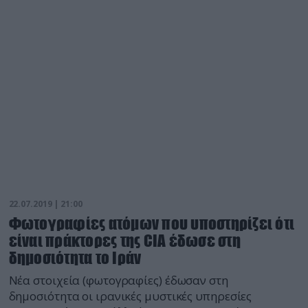
«Οι Ρώσοι είναι απολύτως προσηλωμένοι στο να
προσπαθήσουν να παρέμβουν στις εκλογές μας μέσω
μιας εκστρατείας επηρεασμού», υποστήριξε ο κ. Ρέι
[…]
22.07.2019 | 21:00
Φωτογραφίες ατόμων που υποστηρίζει ότι
είναι πράκτορες της CIA έδωσε στη
δημοσιότητα το Ιράν
Νέα στοιχεία (φωτογραφίες) έδωσαν στη
δημοσιότητα οι ιρανικές μυστικές υπηρεσίες