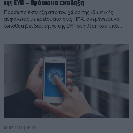
της ΕΥΠ – Πρόσωπο έκπληξη
Πρόσωπο έκπληξη από τον χώρο της ιδιωτικής
ασφάλειας με ερείσματα στις ΗΠΑ, ανεμένεται να
τοποθετηθεί διοικητής της ΕΥΠ στη θέση του υπό
αποχώρηση κ. Γιάννη Ρουμπάτη. Το κρίσιμο πόστο
αναμένεται να αναλάβει ο Παναγιώτης Κοντολέων,
διευθυντικό στέλεχος μεγάλων ελληνικών εταιρειών
security, με συνεργασία με την πρεσβεία των ΗΠΑ
στην Αθήνα και με ενδιαφέρον στα ζητήματα […]
02.07.2019 | 16:09