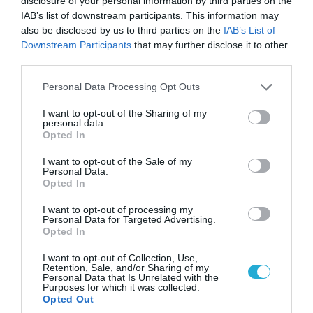
disclosure of your personal information by third parties on the
Σοκαρισμένος Ουκρανός κατέγραψε τη
IAB’s list of downstream participants. This information may
στιγμή (βίντεο)
also be disclosed by us to third parties on the
IAB’s List of
08.08.2026
Downstream Participants
that may further disclose it to other
Το Πεντάγωνο απομάκρυνε τον
third parties.
ανώτερο Αμερικανό στρατηγό
Please note that this website/app uses one or more Google
Personal Data Processing Opt Outs
που συντόνιζε τη στρατιωτική
services and may gather and store information including but
βοήθεια προς την Ουκρανία
not limited to your visit or usage behaviour. You may click to
I want to opt-out of the Sharing of my
08.08.2026
personal data.
grant or deny consent to Google and its third-party tags to
Opted In
Ταινία τρόμου η κατάσταση στην
use your data for below specified purposes in below Google
Ουκρανία: Γυναίκα ουρλιάζει
consent section.
I want to opt-out of the Sale of my
όταν άνδρες της TCC πήραν τον
Personal Data.
Opted In
σύντροφό της (βίντεο)
08.08.2026
I want to opt-out of processing my
Personal Data for Targeted Advertising.
Βίντεο: Ρωσική βόμβα FAB-
Opted In
3000 «εξαφανίζει από τον
χάρτη» σημείο διέλευσης των
I want to opt-out of Collection, Use,
ουκρανικών δυνάμεων στην
Retention, Sale, and/or Sharing of my
Personal Data that Is Unrelated with the
Ζαπορίζια
08.08.2026
Purposes for which it was collected.
Opted Out
Ιράν: Δημοσίευσε φωτογραφίες