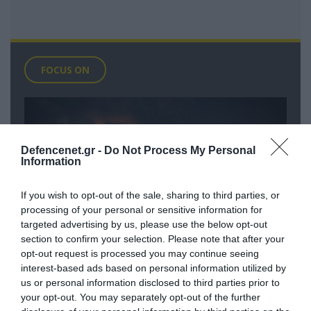
FOCUS ON
Defencenet.gr -
Do Not Process My Personal
Information
If you wish to opt-out of the sale, sharing to third parties, or
processing of your personal or sensitive information for
targeted advertising by us, please use the below opt-out
section to confirm your selection. Please note that after your
opt-out request is processed you may continue seeing
08.08.2026 | 14:02
interest-based ads based on personal information utilized by
«Φώτισε» το Κίεβο μετά από χτύπημα
us or personal information disclosed to third parties prior to
με υπερηχητικό 3M22 Zircon:
your opt-out. You may separately opt-out of the further