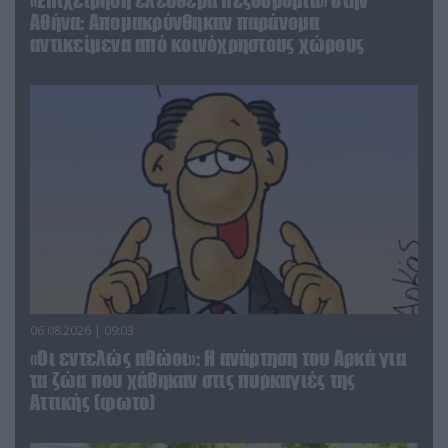
«Επιχείρηση ελεύθερα πεζοδρόμια» στην
Αθήνα: Απομακρύνθηκαν παράνομα
αντικείμενα από κοινόχρηστους χώρους
06.08.2026 | 09:03
«Οι εντελώς αθώοι»: Η ανάρτηση του Αρκά για
τα ζώα που χάθηκαν στις πυρκαγιές της
Αττικής (φωτο)