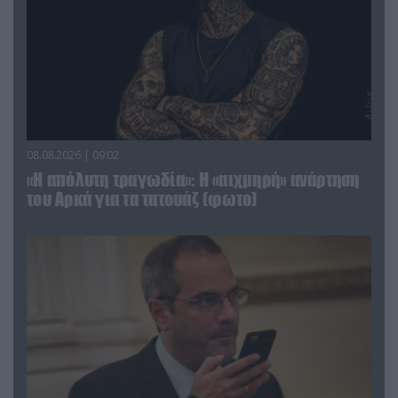
08.08.2026 | 09:02
«Η απόλυτη τραγωδία»: Η «αιχμηρή» ανάρτηση
του Αρκά για τα τατουάζ (φωτο)