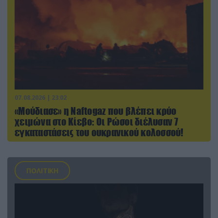
07.08.2026 | 23:02
«Μούδιασε» η Naftogaz που βλέπει κρύο
χειμώνα στο Κίεβο: Οι Ρώσοι διέλυσαν 7
εγκαταστάσεις του ουκρανικού κολοσσού!
ΠΟΛΙΤΙΚΗ