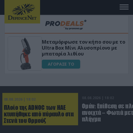
φωσε τον κήπο σου με το
«Μαγική» φόρμ
x Μίνι Αλυσοπρίονο με
για αύξηση τη
α λιθίου
ΑΓΟΡΑΣΕ ΤΟ
ΣΕ ΤΟ
08.08.2026 | 18:02
08.08.2026 | 18:02
Ομάν: Επίθεση σε πλ
Πλοίο της ADNOC των ΗΑΕ
ανοιχτά – Φωτιά με
κτυπήθηκε από πύραυλο στα
πλήγμα
Στενά του Ορμούζ