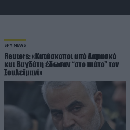
SPY NEWS
Reuters: «Κατάσκοποι από Δαμασκό
και Βαγδάτη έδωσαν “στο πιάτο” τον
Σουλεϊμανί»