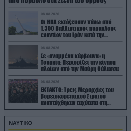
από πύραυλο στα Στενά του Ορμούζ
08.08.2026
Οι ΗΠΑ εκτόξευσαν πάνω από
1.300 βαλλιστικούς πυραύλους
εναντίον του Ιράν κατά την
διάρκεια του πολέμου
08.08.2026
Σε «αναμμένα κάρβουνα» η
Τουρκία: Περιορίζει την κίνηση
πλοίων από την Μαύρη Θάλασσα
08.08.2026
ΕΚΤΑΚΤΟ: Τρεις Μεραρχίες του
βορειοκορεατικού Στρατού
αναπτύχθηκαν ταχύτατα στη
Ρωσία
ΝΑΥΤΙΚΟ