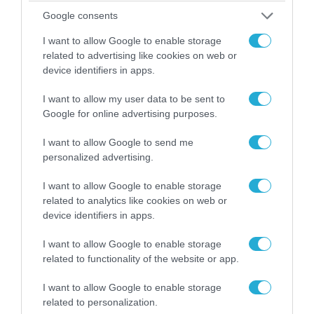
αμερικανικών και ισραηλινών
Google consents
αεροσκαφών & drones που
καταρρίφθηκαν
I want to allow Google to enable storage
related to advertising like cookies on web or
device identifiers in apps.
POPULAR 24H
I want to allow my user data to be sent to
Google for online advertising purposes.
I want to allow Google to send me
personalized advertising.
I want to allow Google to enable storage
related to analytics like cookies on web or
device identifiers in apps.
I want to allow Google to enable storage
related to functionality of the website or app.
07.08.2026 | 23:02
Τα πρώτα πλάνα ομάδας Βορειοκορεατών
I want to allow Google to enable storage
στρατιωτών από την αποστολή των 30.000
related to personalization.