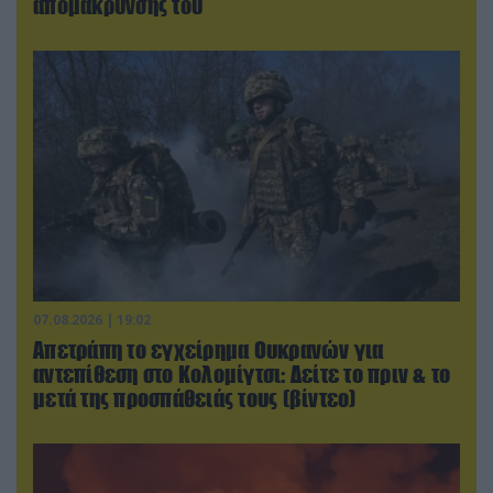
απομάκρυνσής του
07.08.2026 | 19:02
Απετράπη το εγχείρημα Ουκρανών για
αντεπίθεση στο Κολομίγτσι: Δείτε το πριν & το
μετά της προσπάθειάς τους (βίντεο)