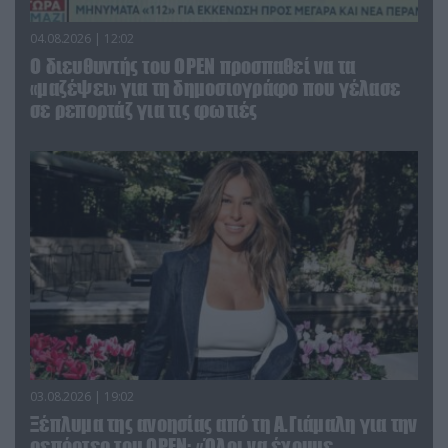
04.08.2026 | 12:02
O διευθυντής του OPEN προσπαθεί να τα
«μαζέψει» για τη δημοσιογράφο που γέλασε
σε ρεπορτάζ για τις φωτιές
03.08.2026 | 19:02
Ξέπλυμα της ανοησίας από τη Α.Γιάμαλη για την
ρεπόρτερ του ΟΡΕΝ: «Όλοι να έχουμε