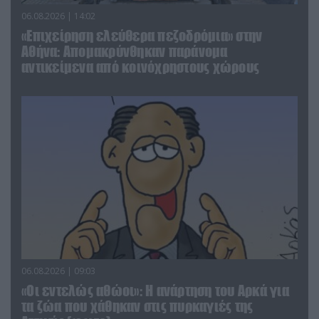
06.08.2026 | 14:02
«Επιχείρηση ελεύθερα πεζοδρόμια» στην
Αθήνα: Απομακρύνθηκαν παράνομα
αντικείμενα από κοινόχρηστους χώρους
06.08.2026 | 09:03
«Οι εντελώς αθώοι»: Η ανάρτηση του Αρκά για
τα ζώα που χάθηκαν στις πυρκαγιές της