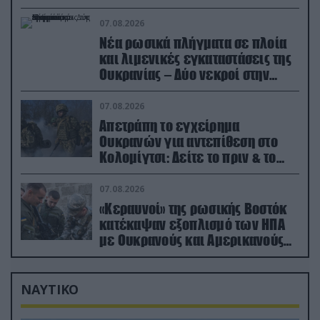
07.08.2026
Νέα ρωσικά πλήγματα σε πλοία
και λιμενικές εγκαταστάσεις της
Ουκρανίας – Δύο νεκροί στην
Κριμαία
07.08.2026
Απετράπη το εγχείρημα
Ουκρανών για αντεπίθεση στο
Κολομίγτσι: Δείτε το πριν & το
μετά της προσπάθειάς τους
(βίντεο)
07.08.2026
«Κεραυνοί» της ρωσικής Βοστόκ
κατέκαψαν εξοπλισμό των ΗΠΑ
με Ουκρανούς και Αμερικανούς
μισθοφόρους – Δείτε βίντεο
ΝΑΥΤΙΚΟ