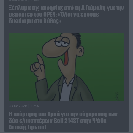
Ξέπλυμα της ανοησίας από τη Α.Γιάμαλη για την
ρεπόρτερ του ΟΡΕΝ: «Όλοι να έχουμε
δικαίωμα στο λάθος»
03.08.2026 | 12:02
Η ανάρτηση του Αρκά για την σύγκρουση των
δύο ελικοπτέρων Bell 214ST στην Ψάθα
Αττικής (φωτο)