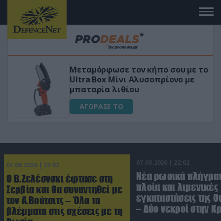
Μεταμόρφωσε τον κήπο σου με το
ικό
Ultra Box Μίνι Αλυσοπρίονο με
μπαταρία λιθίου
ΑΓΟΡΑΣΕ ΤΟ
07.08.2026 | 22:02
07.08.2026 | 22:02
Νέα ρωσικά πλήγματ
Ο Β.Ζελέσνσκι έφτασε στη
πλοία και λιμενικές
Σερβία και θα συναντηθεί με
εγκαταστάσεις της Ο
τον Α.Βούτσιτς – Όλα τα
– Δύο νεκροί στην Κ
βλέμματα στις σχέσεις με τη