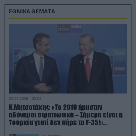
ΕΘΝΙΚΑ ΘΕΜΑΤΑ
24.07.2026 | 22:02
Κ.Μητσοτάκης: «Το 2019 ήμασταν
αδύναμοι στρατιωτικά – Σήμερα είναι η
Τουρκία γιατί δεν πήρε τα F-35!»
(βίντεο)