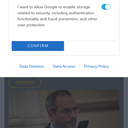
I want to allow Google to enable storage
related to security, including authentication
functionality and fraud prevention, and other
user protection.
07.08.2026 | 16:02
CONFIRM
Κ.Τσίγκας για νέα Canadair DHC-515: «Θα
πετούν τη νύχτα αλλά δεν θα πραγματοποιούν
ρίψεις νερού»
Data Deletion
Data Access
Privacy Policy
ΠΟΛΙΤΙΚΗ