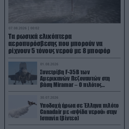
07.08.2026 | 00:02
Τα ρωσικά ελικόπτερα
αεροπυρόσβεσης που μπορούν να
ρίχνουν 5 τόνους νερού με 8 μποφόρ
01.08.2026
Συνετρίβη F-35B των
Αμερικανών Πεζοναυτών στη
βάση Miramar – Ο πιλότος
εκτινάχθηκε εγκαίρως
30.07.2026
Υποδοχή ήρωα σε Έλληνα πιλότο
Canadair με «αψίδα νερού» στην
Ισπανία (βίντεο)