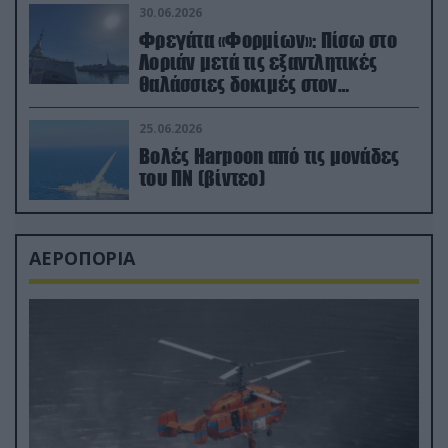
30.06.2026
Φρεγάτα «Φορμίων»: Πίσω στο
Λοριάν μετά τις εξαντλητικές
θαλάσσιες δοκιμές στον
απαιτητικό Βισκαϊκό
25.06.2026
Βολές Harpoon από τις μονάδες
του ΠΝ (βίντεο)
ΑΕΡΟΠΟΡΙΑ