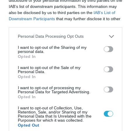
disclosure of your personal information by third parties on the
Κλιμακώνουν οι Χούθι: Eξαπέλυσαν επιθέσεις
IAB’s list of downstream participants. This information may
κατά στρατιωτικών δυνάμεων στην Υεμένη –
also be disclosed by us to third parties on the
IAB’s List of
Πλήγματα & στη Σαουδική Αραβία!
Downstream Participants
that may further disclose it to other
third parties.
Please note that this website/app uses one or more Google
Personal Data Processing Opt Outs
services and may gather and store information including but
not limited to your visit or usage behaviour. You may click to
I want to opt-out of the Sharing of my
personal data.
grant or deny consent to Google and its third-party tags to
Opted In
use your data for below specified purposes in below Google
consent section.
I want to opt-out of the Sale of my
Personal Data.
Opted In
I want to opt-out of processing my
Personal Data for Targeted Advertising.
Opted In
06.08.2026 | 17:02
Ουκρανία: Αποκαλύφθηκε ο αριθμός των
I want to opt-out of Collection, Use,
Retention, Sale, and/or Sharing of my
ξένων εθελοντών που πολεμούν για το Κίεβο
Personal Data that Is Unrelated with the
Purposes for which it was collected.
Opted Out