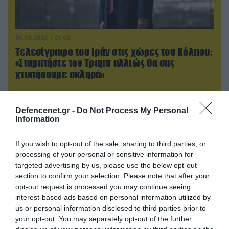
06.08.2026 | 21:02
Τελεσίγραφο του Ιράν στις χώρες του Κόλπου:
«Σταματήστε τον Τραμπ αλλιώς θα σας
χτυπήσουμε σκληρά»
Defencenet.gr -
Do Not Process My Personal
Information
If you wish to opt-out of the sale, sharing to third parties, or
processing of your personal or sensitive information for
targeted advertising by us, please use the below opt-out
section to confirm your selection. Please note that after your
opt-out request is processed you may continue seeing
interest-based ads based on personal information utilized by
us or personal information disclosed to third parties prior to
your opt-out. You may separately opt-out of the further
07.08.2026 | 08:02