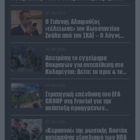
07.08.2026
Ο Γιάννης Αλαφούζος
«τέλειωσε» τον Κωνσταντίνο
Ζούλα από τον ΣΚΑΪ – Ο λόγος
της απομάκρυνσής του
07.08.2026
Απετράπη το εγχείρημα
Ουκρανών για αντεπίθεση στο
Κολομίγτσι: Δείτε το πριν & το
μετά της προσπάθειάς τους
(βίντεο)
07.08.2026
Στρατηγική επένδυση του EFA
GROUP στη Fractal για την
ανάπτυξη προηγμένων
αμυντικών τεχνολογιών σε
Ελλάδα και Κύπρο
07.08.2026
«Κεραυνοί» της ρωσικής Βοστόκ
κατέκαψαν εξοπλισμό των ΗΠΑ