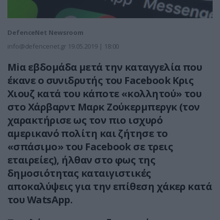
DefenceNet Newsroom
info@defencenet.gr
19.05.2019 | 18:00
Miα εβδομάδα μετά την καταγγελία που
έκανε ο συνιδρυτής του Facebook Κρις
Χιουζ κατά του κάποτε «κολλητού» του
στο Χάρβαρντ Μαρκ Ζούκερμπεργκ (τον
χαρακτήρισε ως τον πιο ισχυρό
αμερικανό πολίτη και ζήτησε το
«σπάσιμο» του Facebook σε τρεις
εταιρείες), ήλθαν στο φως της
δημοσιότητας καταιγιστικές
αποκαλύψεις για την επίθεση χάκερ κατά
του WatsApp.