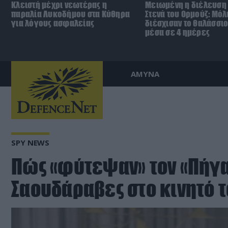
Κλειστή μέχρι νεωτέρας η
Μειωμένη η διέλευση 
παραλία Λυκοδήμου στα Κύθηρα
Στενά του Ορμούζ: Μόλ
για λόγους ασφαλείας
διέσχισαν το θαλάσσι
μέσα σε 4 ημέρες
ΑΜΥΝΑ
SPY NEWS
Πώς «φύτεψαν» τον «Πήγα
Σαουδάραβες στο κινητό 