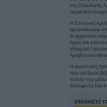
της Σαουδικής Α
σειρά από ενέργε
Η Σαουδική Αραβ
αμερικανικών οπ
διαχρονικός σύμ
όμως και εκείνη
ισλαμική τρομοκ
Αραβία γεννήθηκα
Η ικανότατη πρ
των υστέρων βεβ
κινητό του μέσω
δολοφονία του Κ
ΣΧΟΛΙΑΣΤΕ Τ