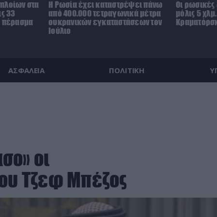
πλοίων στα
Η Ρωσία έχει καταστρέψει πάνω
Οι ρωσικές
ις 33
από 400.000 τετραγωνικά μέτρα
μόλις 5 χλμ
ο πέρασμα
ουκρανικών εγκαταστάσεων τον
Κραματόρσκ
Ιούλιο
ΑΣΦΑΛΕΙΑ
ΠΟΛΙΤΙΚΗ
Υ
σο» οι
του Τζεφ Μπέζος