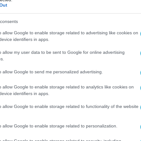
ο πλουσιότερος άνθρωπος στον κόσμο ο
Out
 διαθέτει και αναβαθμισμένη υπηρεσία
consents
ορά τον ίδιο, την οικογένειά του και τα
 Ήδη το αφεντικό της Amazon ως γνωστόν,
o allow Google to enable storage related to advertising like cookies on
βαρό ζήτημα με την ασφάλεια των
evice identifiers in apps.
υ διότι πριν από λίγο καιρό είχε αποκαλυφθεί
o allow my user data to be sent to Google for online advertising
ι τα μηνύματα που είχαν σταλεί στην
s.
αποτέλεσμα η σύζυγός του να αντιδράσει και
to allow Google to send me personalized advertising.
α αναγκαστεί να καταβάλει μια ολόκληρη
 διασφαλίσει το διαζύγιό του.
o allow Google to enable storage related to analytics like cookies on
evice identifiers in apps.
ως τα πράγματα ήταν πιο σοβαρά. Ο ιός
η μέσω της εφαρμογής watch up από το
o allow Google to enable storage related to functionality of the website
φωνο του Μοχάμεντ Μπιν Σαλμάν, του
ου και πραγματικού ηγέτη της Σαουδικής
o allow Google to enable storage related to personalization.
ό το συμπέρασμα κατέληξαν οι άνθρωποι του
άλει σκοπό να αποκαλύψουν το πώς ο
o allow Google to enable storage related to security, including