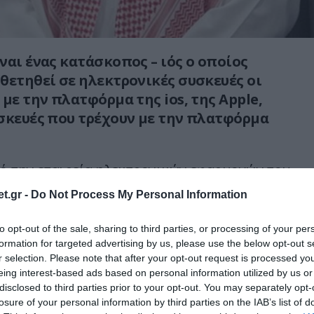
ναι ένας κατάσκοπος – ιός ο οποίος
θετηθεί σε ηλεκτρονικές συσκευές οι
με την πλατφόρμα της ios, της Αpple,
σκευές που τρέχουν με την πλατφόρμα
 την εταιρεία ηλεκτρονικών εφαρμογών του
up. Πρωτοανακαλύφθηκε τον Αύγουστο του
t.gr -
Do Not Process My Personal Information
 μια αποτυχημένη απόπειρα να εγκατασταθεί
 ακτιβιστή ανθρωπίνων δικαιωμάτων,
to opt-out of the sale, sharing to third parties, or processing of your per
ολούθησης.
formation for targeted advertising by us, please use the below opt-out s
r selection. Please note that after your opt-out request is processed y
eing interest-based ads based on personal information utilized by us or
ύφθηκε το εγχείρημα, οι δυνατότητές του
disclosed to third parties prior to your opt-out. You may separately opt-
βλήματα ασφαλείας που αντιμετώπιζε τα
losure of your personal information by third parties on the IAB’s list of