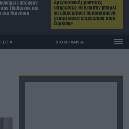
Αμερικανικές μυστικές
 δυνάμεις απέχουν
υπηρεσίες: «Ο Β.Πούτιν μπορεί
. από Σλαβιάνσκ και
να επιχειρήσει περιορισμένη
 στο Ντονέτσκ
στρατιωτική επιχείρηση στην
Ευρώπη»
Π.ΕΘ.Α
ΒΙΟΜΗΧΑΝΙΑ