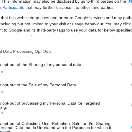
αν.
. This information may also be disclosed by us to third parties on the
IA
Participants
that may further disclose it to other third parties.
ι τη δυνατότητα να διαβάζει κείμενα και
 that this website/app uses one or more Google services and may gath
αι να παρακολουθεί τηλεφωνικές
including but not limited to your visit or usage behaviour. You may click 
ιχνεύοντας τις ακριβείς τοποθεσίες όπου
 to Google and its third-party tags to use your data for below specifi
ogle consent section.
κευή.Επίσης μπορεί να κάνει χρήση του
της κάμερα ή των καμερών που διαθέτει η
l Data Processing Opt Outs
ι έτσι να συγκεντρώσει περισσότερες
σω αυτών των δυνατοτήτων.
o opt-out of the Sharing of my personal data.
In
επιχείρησε με την έκδοση 9.3.5 του
α εξουδετερώσει τις απειλές αλλά όπως
o opt-out of the Sale of my Personal Data.
ε πλήρως διότι σύμφωνα με τις τελευταίες
In
υσκευή του Τζεφ Μπέζος μολύνθηκε και
to opt-out of processing my Personal Data for Targeted
αρμογή watch up που για πολλούς
ing.
In
λείς καταναλωτές θεωρείται ασφαλής, από
o opt-out of Collection, Use, Retention, Sale, and/or Sharing
ersonal Data that Is Unrelated with the Purposes for which it
lected.