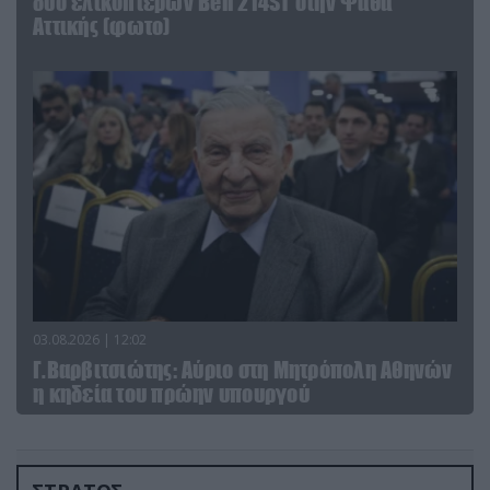
δύο ελικοπτέρων Bell 214ST στην Ψάθα
Αττικής (φωτο)
03.08.2026 | 12:02
Γ.Βαρβιτσιώτης: Aύριο στη Μητρόπολη Αθηνών
η κηδεία του πρώην υπουργού