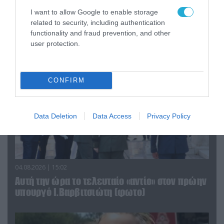
«Οι εντελώς αθώοι»: Η ανάρτηση του Αρκά για
τα ζώα που χάθηκαν στις πυρκαγιές της
I want to allow Google to enable storage
related to security, including authentication
Αττικής (φωτο)
functionality and fraud prevention, and other
user protection.
CONFIRM
Data Deletion
Data Access
Privacy Policy
04.08.2026 | 15:02
Αυτή την ώρα το τελευταίο «αντίο» στον πρώην
υπουργό Ι.Βαρβιτσιώτη (φωτο)