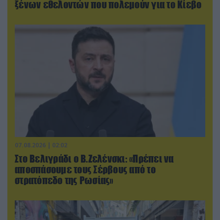
ξένων εθελοντών που πολεμούν για το Κίεβο
07.08.2026 | 02:02
Στο Βελιγράδι ο Β.Ζελένσκι: «Πρέπει να
αποσπάσουμε τους Σέρβους από το
στρατόπεδο της Ρωσίας»