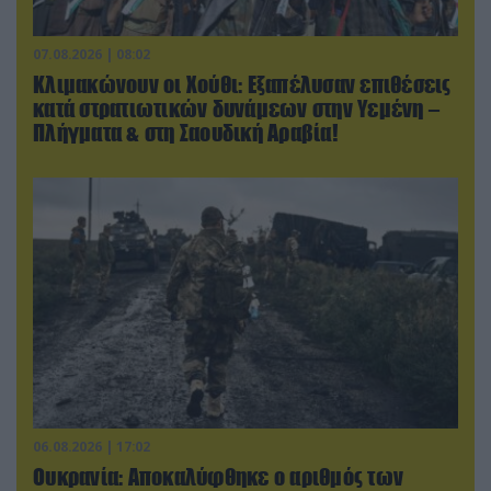
07.08.2026 | 08:02
Κλιμακώνουν οι Χούθι: Eξαπέλυσαν επιθέσεις
κατά στρατιωτικών δυνάμεων στην Υεμένη –
Πλήγματα & στη Σαουδική Αραβία!
06.08.2026 | 17:02
Ουκρανία: Αποκαλύφθηκε ο αριθμός των