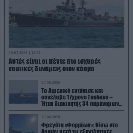
15.07.2026 | 16:03
Aυτές είναι οι πέντε πιο ισχυρές
ναυτικές δυνάμεις στον κόσμο
30.06.2026
Το Λιμενικό εντόπισε και
συνέλαβε 17χρονο Σουδανό –
Ήταν διακινητής 34 παράνομων
μεταναστών
30.06.2026
Φρεγάτα «Φορμίων»: Πίσω στο
Λοριάν μετά τις εξαντλητικές