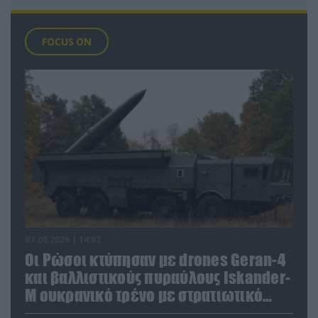
FOCUS ON
07.08.2026 | 14:02
Οι Ρώσοι κτύπησαν με drones Geran-4
και βαλλιστικούς πυραύλους Iskander-
M ουκρανικό τρένο με στρατιωτικό
εξοπλισμό