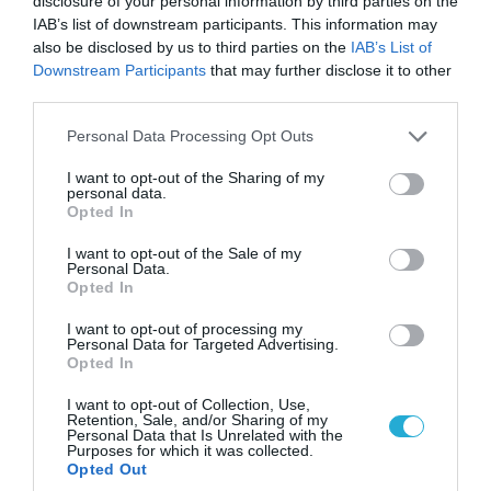
disclosure of your personal information by third parties on the
IAB’s list of downstream participants. This information may
also be disclosed by us to third parties on the
IAB’s List of
Downstream Participants
that may further disclose it to other
third parties.
07.08.2026 | 08:02
Please note that this website/app uses one or more Google
Personal Data Processing Opt Outs
Οι ρωσικές δυνάμεις απέχουν μόλις 5 χλμ.
services and may gather and store information including but
από Σλαβιάνσκ και Κραματόρσκ στο Ντονέτσκ
not limited to your visit or usage behaviour. You may click to
I want to opt-out of the Sharing of my
personal data.
grant or deny consent to Google and its third-party tags to
Opted In
use your data for below specified purposes in below Google
consent section.
I want to opt-out of the Sale of my
ΠΟΛΙΤΙΚΗ
Personal Data.
Opted In
I want to opt-out of processing my
Personal Data for Targeted Advertising.
Opted In
I want to opt-out of Collection, Use,
Retention, Sale, and/or Sharing of my
Personal Data that Is Unrelated with the
Purposes for which it was collected.
Opted Out