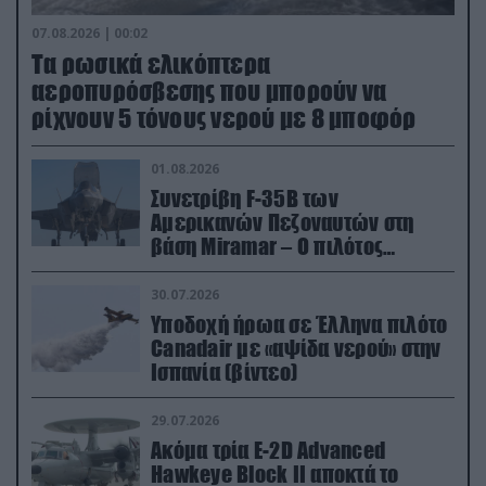
07.08.2026 | 00:02
Τα ρωσικά ελικόπτερα
αεροπυρόσβεσης που μπορούν να
ρίχνουν 5 τόνους νερού με 8 μποφόρ
01.08.2026
Συνετρίβη F-35B των
Αμερικανών Πεζοναυτών στη
βάση Miramar – Ο πιλότος
εκτινάχθηκε εγκαίρως
30.07.2026
Υποδοχή ήρωα σε Έλληνα πιλότο
Canadair με «αψίδα νερού» στην
Ισπανία (βίντεο)
29.07.2026
Ακόμα τρία E-2D Advanced
Hawkeye Block II αποκτά το