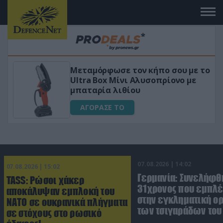
Μεταμόρφωσε τον κήπο σου με το
«
Ultra Box Μίνι Αλυσοπρίονο με
γ
μπαταρία λιθίου
ΑΓΟΡΑΣΕ ΤΟ
07.08.2026 | 14:02
07.08.2026 | 15:02
Γερμανία: Συνελήφθ
TASS: Ρώσοι χάκερ
31χρονος που εμπλέ
αποκάλυψαν εμπλοκή του
στην εγκληματική 
ΝΑΤΟ σε ουκρανικά πλήγματα
των τσιγαράδων του 
σε στόχους στο ρωσικό