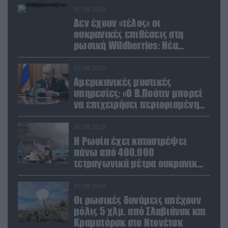
07.08.2026
Δεν έχουν «τέλος» οι
ουκρανικές επιθέσεις στη
ρωσική Wildberries: Νέα
πλήγματα σε εγκαταστάσεις στα
Ουράλια
07.08.2026
Αμερικανικές μυστικές
υπηρεσίες: «Ο Β.Πούτιν μπορεί
να επιχειρήσει περιορισμένη
στρατιωτική επιχείρηση στην
Ευρώπη»
07.08.2026
Η Ρωσία έχει καταστρέψει
πάνω από 400.000
τετραγωνικά μέτρα ουκρανικών
εγκαταστάσεων τον Ιούλιο
07.08.2026
Οι ρωσικές δυνάμεις απέχουν
μόλις 5 χλμ. από Σλαβιάνσκ και
Κραματόρσκ στο Ντονέτσκ