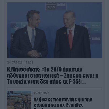
24.07.2026 | 22:02
Κ.Μητσοτάκης: «Το 2019 ήμασταν
αδύναμοι στρατιωτικά – Σήμερα είναι η
Τουρκία γιατί δεν πήρε τα F-35!»
(βίντεο)
09.07.2026
Αλήθειες που πονάνε για την
ετοιμότητα στις Ένοπλες