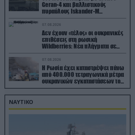
Geran-4 και βαλλιστικούς
πυραύλους Iskander-M
ουκρανικό τρένο με στρατιωτικό
εξοπλισμό
07.08.2026
Δεν έχουν «τέλος» οι ουκρανικές
επιθέσεις στη ρωσική
Wildberries: Νέα πλήγματα σε
εγκαταστάσεις στα Ουράλια
07.08.2026
Η Ρωσία έχει καταστρέψει πάνω
από 400.000 τετραγωνικά μέτρα
ουκρανικών εγκαταστάσεων τον
Ιούλιο
ΝΑΥΤΙΚΟ