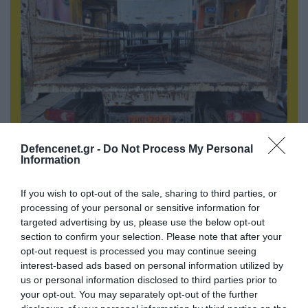
06.08.2026 | 14:02
Defencenet.gr -
Do Not Process My Personal
«Επιχείρηση ελεύθερα πεζοδρόμια» στην
Information
Αθήνα: Απομακρύνθηκαν παράνομα
αντικείμενα από κοινόχρηστους χώρους
If you wish to opt-out of the sale, sharing to third parties, or
processing of your personal or sensitive information for
targeted advertising by us, please use the below opt-out
section to confirm your selection. Please note that after your
opt-out request is processed you may continue seeing
interest-based ads based on personal information utilized by
us or personal information disclosed to third parties prior to
your opt-out. You may separately opt-out of the further