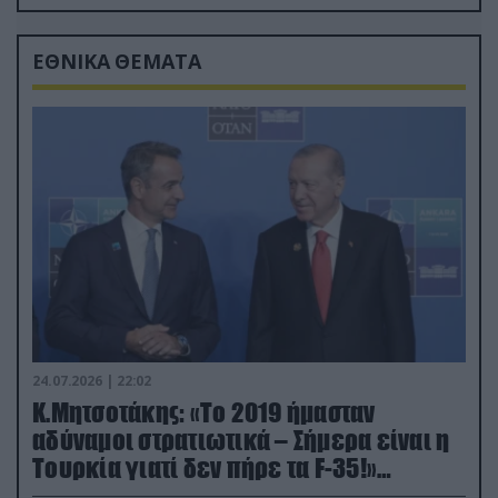
ΕΘΝΙΚΑ ΘΕΜΑΤΑ
24.07.2026 | 22:02
Κ.Μητσοτάκης: «Το 2019 ήμασταν
αδύναμοι στρατιωτικά – Σήμερα είναι η
Τουρκία γιατί δεν πήρε τα F-35!»
(βίντεο)