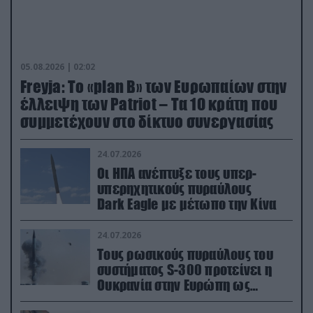
05.08.2026 | 02:02
Freyja: Το «plan Β» των Ευρωπαίων στην
έλλειψη των Patriot – Τα 10 κράτη που
συμμετέχουν στο δίκτυο συνεργασίας
24.07.2026
Οι ΗΠΑ ανέπτυξε τους υπερ-
υπερηχητικούς πυραύλους
Dark Eagle με μέτωπο την Κίνα
24.07.2026
Τους ρωσικούς πυραύλους του
συστήματος S-300 προτείνει η
Ουκρανία στην Ευρώπη ως
αντιβαλλιστικό σύστημα