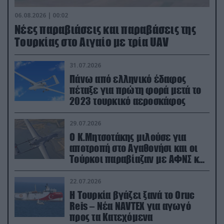
06.08.2026 | 00:02
Νέες παραβιάσεις και παραβάσεις της
Τουρκίας στο Αιγαίο με τρία UAV
31.07.2026
Πάνω από ελληνικό έδαφος
πέταξε για πρώτη φορά μετά το
2023 τουρκικό αεροσκάφος
29.07.2026
Ο Κ.Μητσοτάκης μιλούσε για
αποτροπή στο Αγαθονήσι και οι
Τούρκοι παραβίαζαν με ΑΦΝΣ και
drone
22.07.2026
Η Τουρκία βγάζει ξανά το Oruc
Reis – Νέα NAVTEX για αγωγό
προς τα Κατεχόμενα