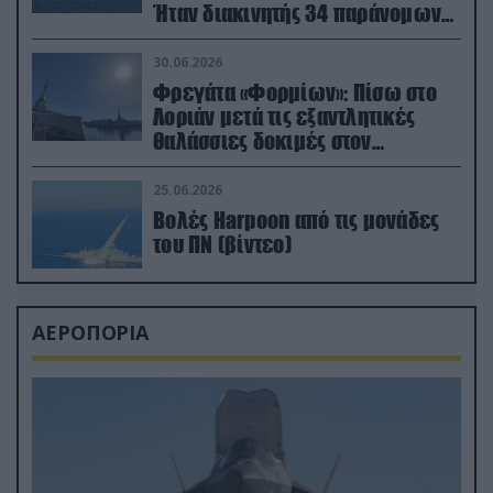
Ήταν διακινητής 34 παράνομων
μεταναστών
30.06.2026
Φρεγάτα «Φορμίων»: Πίσω στο
Λοριάν μετά τις εξαντλητικές
θαλάσσιες δοκιμές στον
απαιτητικό Βισκαϊκό
25.06.2026
Βολές Harpoon από τις μονάδες
του ΠΝ (βίντεο)
ΑΕΡΟΠΟΡΙΑ