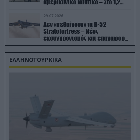
αμερικανικό Ναυτικό – Στο 1,2
δισ.δολάρια το κόστος
29.07.2026
Δεν «πεθαίνουν» τα Β-52
Stratofortress – Νέος
εκσυγχρονισμός και επαναφορά
από τα «νεκροταφεία»
ΕΛΛΗΝΟΤΟΥΡΚΙΚΑ