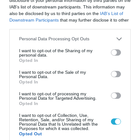
disclosure of your personal information by third parties on the
IAB’s list of downstream participants. This information may
also be disclosed by us to third parties on the
IAB’s List of
Downstream Participants
that may further disclose it to other
third parties.
04.08.2026 | 13:02
Η ανακοίνωση του Πανελλήνιου Σωματείου
Please note that this website/app uses one or more Google
Personal Data Processing Opt Outs
Πυροσβεστών για την δημοσιογράφο του OPEN
services and may gather and store information including but
που γέλασε στη φωτιά
not limited to your visit or usage behaviour. You may click to
I want to opt-out of the Sharing of my
personal data.
grant or deny consent to Google and its third-party tags to
Opted In
use your data for below specified purposes in below Google
consent section.
I want to opt-out of the Sale of my
Personal Data.
Opted In
I want to opt-out of processing my
Personal Data for Targeted Advertising.
Opted In
I want to opt-out of Collection, Use,
Retention, Sale, and/or Sharing of my
Personal Data that Is Unrelated with the
Purposes for which it was collected.
Opted Out