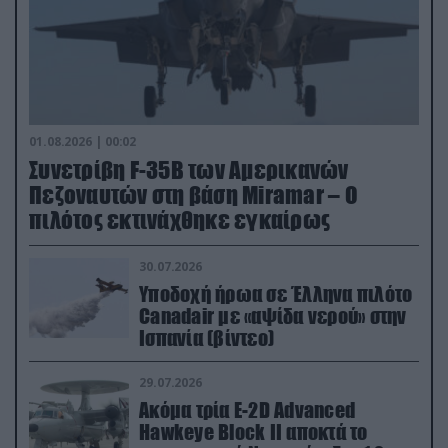
01.08.2026 | 00:02
Συνετρίβη F-35B των Αμερικανών
Πεζοναυτών στη βάση Miramar – Ο
πιλότος εκτινάχθηκε εγκαίρως
30.07.2026
Υποδοχή ήρωα σε Έλληνα πιλότο
Canadair με «αψίδα νερού» στην
Ισπανία (βίντεο)
29.07.2026
Ακόμα τρία E-2D Advanced
Hawkeye Block II αποκτά το