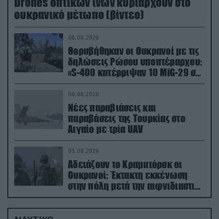
Drones οπτικών ινών κυριαρχούν στο
ουκρανικό μέτωπο (βίντεο)
06.08.2026
Θορυβήθηκαν οι Ουκρανοί με τις
δηλώσεις Ρώσου υποπτέραρχου:
«S-400 κατέρριψαν 10 MiG-29 σε
μόλις μια μέρα!»
06.08.2026
Νέες παραβιάσεις και
παραβάσεις της Τουρκίας στο
Αιγαίο με τρία UAV
05.08.2026
Αδειάζουν το Κραματόρσκ οι
Ουκρανοί: Έκτακτη εκκένωση
στην πόλη μετά την αιφνιδιαστική
προώθηση των Ρώσων (βίντεο)