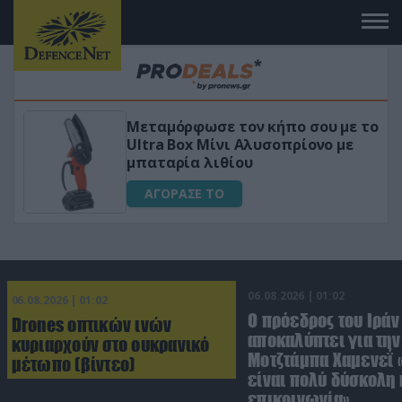
 το
«Μαγική» φόρμουλα τριβόλι + VIP
για αύξηση της λίμπιντο
ΑΓΟΡΑΣΕ ΤΟ
06.08.2026 | 01:02
06.08.2026 | 01:02
Ο πρόεδρος του Ιράν
Drones οπτικών ινών
αποκαλύπτει για την
κυριαρχούν στο ουκρανικό
Μοτζτάμπα Χαμενεΐ 
μέτωπο (βίντεο)
είναι πολύ δύσκολη 
επικοινωνία»