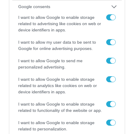
04.08.2026 | 12:02
Google consents
O διευθυντής του OPEN προσπαθεί να τα
«μαζέψει» για τη δημοσιογράφο που γέλασε
I want to allow Google to enable storage
σε ρεπορτάζ για τις φωτιές
related to advertising like cookies on web or
device identifiers in apps.
I want to allow my user data to be sent to
Google for online advertising purposes.
I want to allow Google to send me
personalized advertising.
I want to allow Google to enable storage
related to analytics like cookies on web or
device identifiers in apps.
I want to allow Google to enable storage
03.08.2026 | 19:02
related to functionality of the website or app.
Ξέπλυμα της ανοησίας από τη Α.Γιάμαλη για την
ρεπόρτερ του ΟΡΕΝ: «Όλοι να έχουμε
I want to allow Google to enable storage
δικαίωμα στο λάθος»
related to personalization.