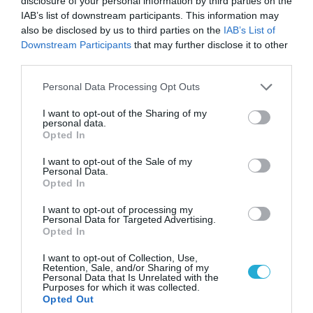
disclosure of your personal information by third parties on the
IAB’s list of downstream participants. This information may
also be disclosed by us to third parties on the
IAB’s List of
Downstream Participants
that may further disclose it to other
05.08.2026 | 15:02
third parties.
ΗΠΑ: Σε εξέλιξη έρευνα της FAA για
Please note that this website/app uses one or more Google
Personal Data Processing Opt Outs
περιστατικό με το προεδρικό ελικόπτερο
services and may gather and store information including but
Marine One που μετέφερε τον Ν.Τραμπ
not limited to your visit or usage behaviour. You may click to
I want to opt-out of the Sharing of my
personal data.
grant or deny consent to Google and its third-party tags to
Opted In
use your data for below specified purposes in below Google
consent section.
ΠΟΛΙΤΙΚΗ
I want to opt-out of the Sale of my
Personal Data.
Opted In
I want to opt-out of processing my
Personal Data for Targeted Advertising.
Opted In
I want to opt-out of Collection, Use,
Retention, Sale, and/or Sharing of my
Personal Data that Is Unrelated with the
Purposes for which it was collected.
Opted Out