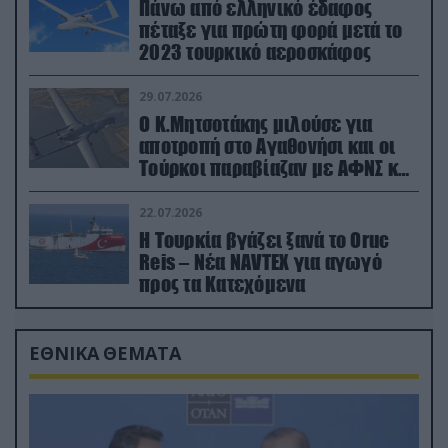
Πάνω από ελληνικό έδαφος
πέταξε για πρώτη φορά μετά το
2023 τουρκικό αεροσκάφος
29.07.2026
Ο Κ.Μητσοτάκης μιλούσε για
αποτροπή στο Αγαθονήσι και οι
Τούρκοι παραβίαζαν με ΑΦΝΣ και
drone
22.07.2026
Η Τουρκία βγάζει ξανά το Oruc
Reis – Νέα NAVTEX για αγωγό
προς τα Κατεχόμενα
ΕΘΝΙΚΑ ΘΕΜΑΤΑ