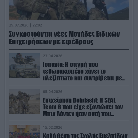
29.07.2026 | 22:02
Συγκροτούνται νέες Μονάδες Ειδικών
Επιχειρήσεων με εφέδρους
23.04.2026
Ισπανία: Η στιγμή που
τεθωρακισμένο χάνει το
αλεξίπτωτο και συντρίβεται με
ορμή στο έδαφος (βίντεο)
05.04.2026
Επιχείρηση Dehdasht: Η SEAL
Team 6 που είχε εξοντώσει τον
Μπιν Λάντεν ήταν αυτή που
διέσωσε τον πιλότο του F-15
15.02.2026
Καλή θέση της Σχολής Ευελπίδων