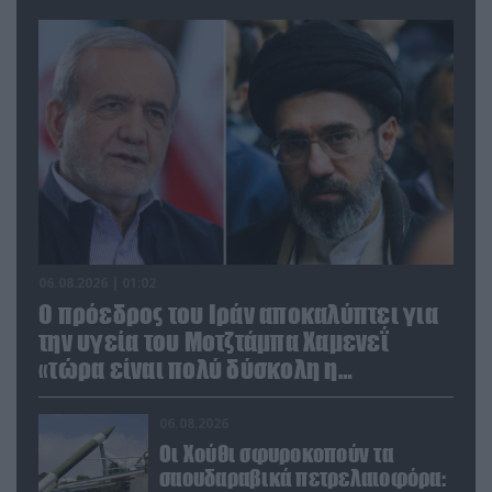
06.08.2026 | 01:02
Ο πρόεδρος του Ιράν αποκαλύπτει για
την υγεία του Μοτζτάμπα Χαμενεΐ
«τώρα είναι πολύ δύσκολη η
επικοινωνία»
06.08.2026
Οι Χούθι σφυροκοπούν τα
σαουδαραβικά πετρελαιοφόρα: