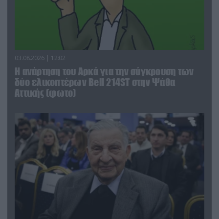
03.08.2026 | 12:02
Η ανάρτηση του Αρκά για την σύγκρουση των
δύο ελικοπτέρων Bell 214ST στην Ψάθα
Αττικής (φωτο)