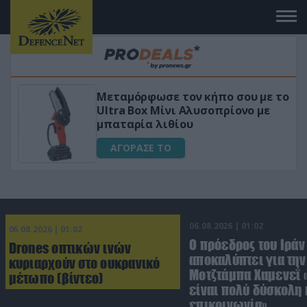
Μεταμόρφωσε τον κήπο σου με το
ικό
Ultra Box Μίνι Αλυσοπρίονο με
μπαταρία λιθίου
ΑΓΟΡΑΣΕ ΤΟ
06.08.2026 | 01:02
06.08.2026 | 01:02
Ο πρόεδρος του Ιράν
Drones οπτικών ινών
αποκαλύπτει για την
κυριαρχούν στο ουκρανικό
Μοτζτάμπα Χαμενεΐ 
μέτωπο (βίντεο)
είναι πολύ δύσκολη 
επικοινωνία»