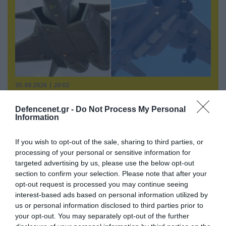
05.08.2026 | 20:02
Η Κίνα επέδειξε για πρώτη φορά την
αεροπορική πυρηνική της τριάδα και
Defencenet.gr -
Do Not Process My Personal
Information
προκάλεσε διεθνές σοκ – Δείτε βίντεο
If you wish to opt-out of the sale, sharing to third parties, or
processing of your personal or sensitive information for
targeted advertising by us, please use the below opt-out
section to confirm your selection. Please note that after your
opt-out request is processed you may continue seeing
interest-based ads based on personal information utilized by
us or personal information disclosed to third parties prior to
your opt-out. You may separately opt-out of the further