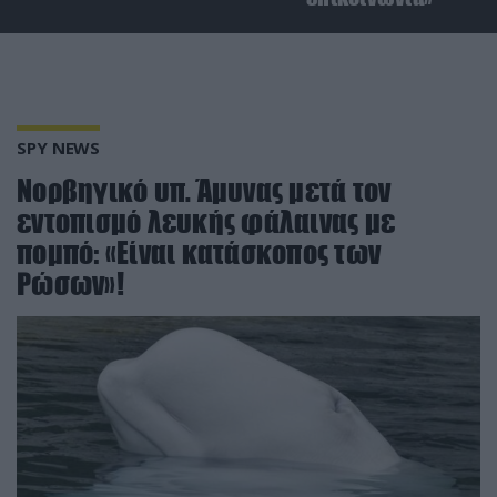
SPY NEWS
Νορβηγικό υπ. Άμυνας μετά τον
εντοπισμό λευκής φάλαινας με
πομπό: «Είναι κατάσκοπος των
Ρώσων»!