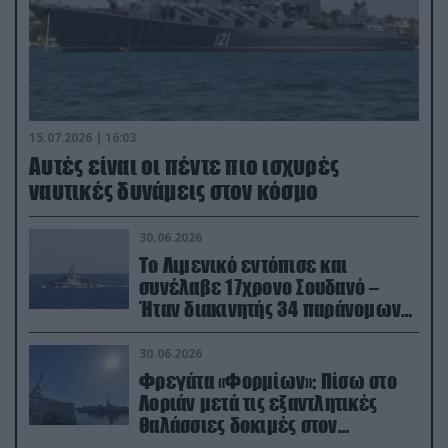
15.07.2026 | 16:03
Aυτές είναι οι πέντε πιο ισχυρές
ναυτικές δυνάμεις στον κόσμο
30.06.2026
Το Λιμενικό εντόπισε και
συνέλαβε 17χρονο Σουδανό –
Ήταν διακινητής 34 παράνομων
μεταναστών
30.06.2026
Φρεγάτα «Φορμίων»: Πίσω στο
Λοριάν μετά τις εξαντλητικές
θαλάσσιες δοκιμές στον
απαιτητικό Βισκαϊκό