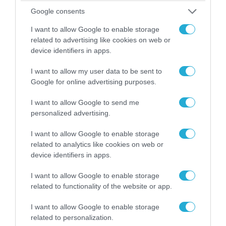
Google consents
04.08.2026 | 15:02
I want to allow Google to enable storage
Αυτή την ώρα το τελευταίο «αντίο» στον πρώην
related to advertising like cookies on web or
υπουργό Ι.Βαρβιτσιώτη (φωτο)
device identifiers in apps.
I want to allow my user data to be sent to
Google for online advertising purposes.
I want to allow Google to send me
personalized advertising.
I want to allow Google to enable storage
related to analytics like cookies on web or
device identifiers in apps.
I want to allow Google to enable storage
related to functionality of the website or app.
04.08.2026 | 13:02
I want to allow Google to enable storage
Η ανακοίνωση του Πανελλήνιου Σωματείου
related to personalization.
Πυροσβεστών για την δημοσιογράφο του OPEN