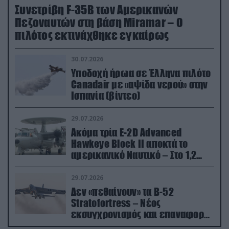
Συνετρίβη F-35B των Αμερικανών
Πεζοναυτών στη βάση Miramar – Ο
πιλότος εκτινάχθηκε εγκαίρως
30.07.2026
Υποδοχή ήρωα σε Έλληνα πιλότο
Canadair με «αψίδα νερού» στην
Ισπανία (βίντεο)
29.07.2026
Ακόμα τρία E-2D Advanced
Hawkeye Block II αποκτά το
αμερικανικό Ναυτικό – Στο 1,2
δισ.δολάρια το κόστος
29.07.2026
Δεν «πεθαίνουν» τα Β-52
Stratofortress – Νέος
εκσυγχρονισμός και επαναφορά
από τα «νεκροταφεία»