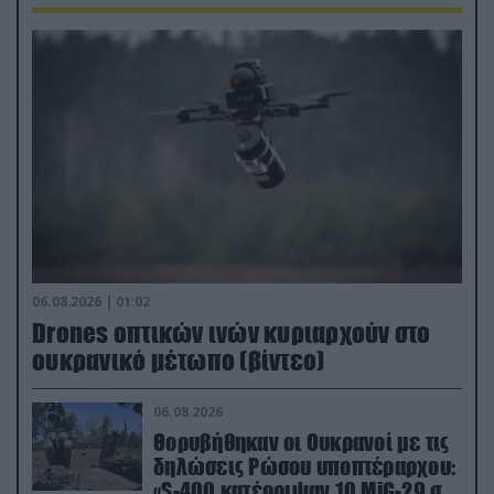
06.08.2026 | 01:02
Drones οπτικών ινών κυριαρχούν στο
ουκρανικό μέτωπο (βίντεο)
06.08.2026
Θορυβήθηκαν οι Ουκρανοί με τις
δηλώσεις Ρώσου υποπτέραρχου:
«S-400 κατέρριψαν 10 MiG-29 σε