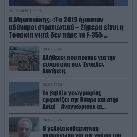
24.07.2026 | 22:02
Κ.Μητσοτάκης: «Το 2019 ήμασταν
αδύναμοι στρατιωτικά – Σήμερα είναι η
Τουρκία γιατί δεν πήρε τα F-35!»
(βίντεο)
09.07.2026
Αλήθειες που πονάνε για την
ετοιμότητα στις Ένοπλες
Δυνάμεις
08.07.2026
Το βιβλίο γεωγραφίας
εμφανίζει την Κύπρο και στην
Ασία! – Αναγνώρισαν τα
κατεχόμενα; (φωτο)
04.07.2026
Η γελοία κυβερνητική
ανακοίνωση για την γκάφα του