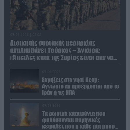
07.08.2026 | 02:02
Διοικητής συριακής μεραρχίας
αναλαμβάνει Τούρκος – Άγκυρα:
«Απειλές κατά της Συρίας είναι σαν να
απειλούν εμάς»
07.08.2026
Εκρήξεις στο νησί Κεσμ:
Άγνωστο αν προέρχονται από το
Ιράν ή τις ΗΠΑ
07.08.2026
Τα ρωσικά καταφύγια που
φυλάσσονται πυρηνικές
κεφαλές που η κάθε μία μπορεί