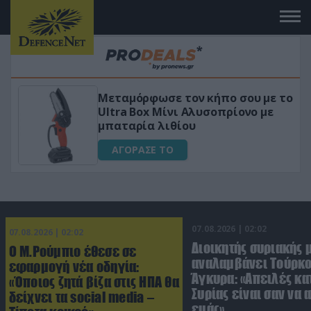
Μεταμόρφωσε τον κήπο σου με το
ικό
Ultra Box Μίνι Αλυσοπρίονο με
μπαταρία λιθίου
ΑΓΟΡΑΣΕ ΤΟ
07.08.2026 | 02:02
07.08.2026 | 02:02
Διοικητής συριακής 
Ο Μ.Ρούμπιο έθεσε σε
αναλαμβάνει Τούρκο
εφαρμογή νέα οδηγία:
Άγκυρα: «Απειλές κα
«Όποιος ζητά βίζα στις ΗΠΑ θα
Συρίας είναι σαν να 
δείχνει τα social media –
εμάς»