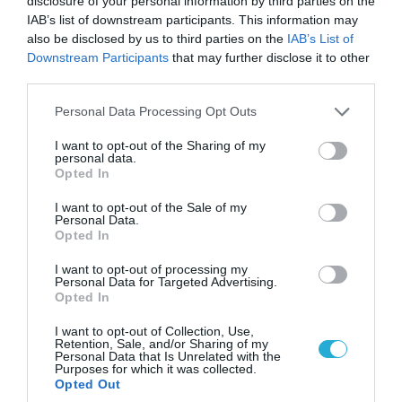
disclosure of your personal information by third parties on the
IAB’s list of downstream participants. This information may
also be disclosed by us to third parties on the
IAB’s List of
Downstream Participants
that may further disclose it to other
06.08.2026 | 14:02
third parties.
«Επιχείρηση ελεύθερα πεζοδρόμια» στην
Please note that this website/app uses one or more Google
Αθήνα: Απομακρύνθηκαν παράνομα
Personal Data Processing Opt Outs
services and may gather and store information including but
αντικείμενα από κοινόχρηστους χώρους
not limited to your visit or usage behaviour. You may click to
I want to opt-out of the Sharing of my
personal data.
grant or deny consent to Google and its third-party tags to
Opted In
use your data for below specified purposes in below Google
consent section.
I want to opt-out of the Sale of my
Personal Data.
Opted In
I want to opt-out of processing my
Personal Data for Targeted Advertising.
Opted In
I want to opt-out of Collection, Use,
Retention, Sale, and/or Sharing of my
Personal Data that Is Unrelated with the
Purposes for which it was collected.
Opted Out
06.08.2026 | 09:02