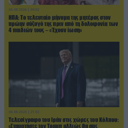
06.08.2026 | 09:02
ΗΠΑ: Το τελευταίο μήνυμα της μητέρας στον
πρώην σύζυγό της πριν από τη δολοφονία των
4 παιδιών τους – «Έχουν ίωση»
06.08.2026 | 21:02
Τελεσίγραφο του Ιράν στις χώρες του Κόλπου:
«Σταματήστε τον Τραμπ αλλιώς θα σας