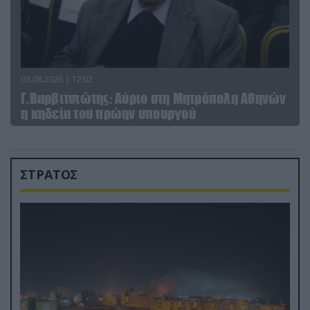
03.08.2026 | 12:02
Γ.Βαρβιτσιώτης: Aύριο στη Μητρόπολη Αθηνών
η κηδεία του πρώην υπουργού
ΣΤΡΑΤΟΣ