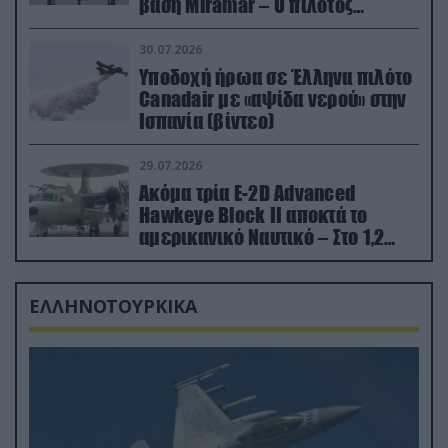
βάση Miramar – Ο πιλότος
εκτινάχθηκε εγκαίρως
30.07.2026
Υποδοχή ήρωα σε Έλληνα πιλότο
Canadair με «αψίδα νερού» στην
Ισπανία (βίντεο)
29.07.2026
Ακόμα τρία E-2D Advanced
Hawkeye Block II αποκτά το
αμερικανικό Ναυτικό – Στο 1,2
δισ.δολάρια το κόστος
ΕΛΛΗΝΟΤΟΥΡΚΙΚΑ