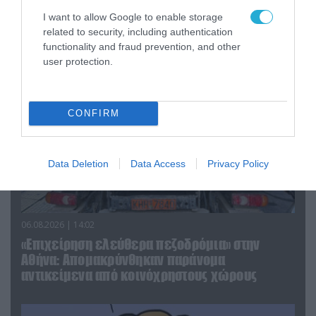
I want to allow Google to enable storage
related to security, including authentication
ΠΟΛΙΤΙΚΗ
functionality and fraud prevention, and other
user protection.
CONFIRM
Data Deletion
Data Access
Privacy Policy
06.08.2026 | 14:02
«Επιχείρηση ελεύθερα πεζοδρόμια» στην
Αθήνα: Απομακρύνθηκαν παράνομα
αντικείμενα από κοινόχρηστους χώρους