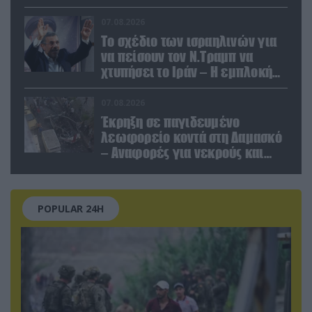
να καταστρέψει «μία
Θεσσαλονίκη»
07.08.2026
Το σχέδιο των ισραηλινών για
να πείσουν τον Ν.Τραμπ να
χτυπήσει το Ιράν – Η εμπλοκή
του Μ.Αχμαντινετζάντ
07.08.2026
Έκρηξη σε παγιδευμένο
λεωφορείο κοντά στη Δαμασκό
– Αναφορές για νεκρούς και
τραυματίες (βίντεο)
POPULAR 24H