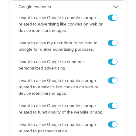
ΗΠΑ: Nέα στοιχεία για το περιστατικό με το
Google consents
προεδρικό ελικόπτερο Marine One – Βρέθηκε
δίπλα σε επιβατικό αεροσκάφος
I want to allow Google to enable storage
related to advertising like cookies on web or
device identifiers in apps.
I want to allow my user data to be sent to
Google for online advertising purposes.
I want to allow Google to send me
personalized advertising.
I want to allow Google to enable storage
related to analytics like cookies on web or
device identifiers in apps.
06.08.2026 | 10:02
I want to allow Google to enable storage
Ανησυχία στην Δύση: H Ρωσία εξοπλίζει τα Su-
related to functionality of the website or app.
57 με νέους πυραύλους που «κυνηγούν» τον
I want to allow Google to enable storage
στόχο μέσα από παρεμβολές!
related to personalization.