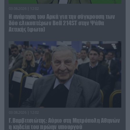
03.08.2026 | 12:02
Η ανάρτηση του Αρκά για την σύγκρουση των
δύο ελικοπτέρων Bell 214ST στην Ψάθα
Αττικής (φωτο)
03.08.2026 | 12:02
Γ.Βαρβιτσιώτης: Aύριο στη Μητρόπολη Αθηνών
η κηδεία του πρώην υπουργού