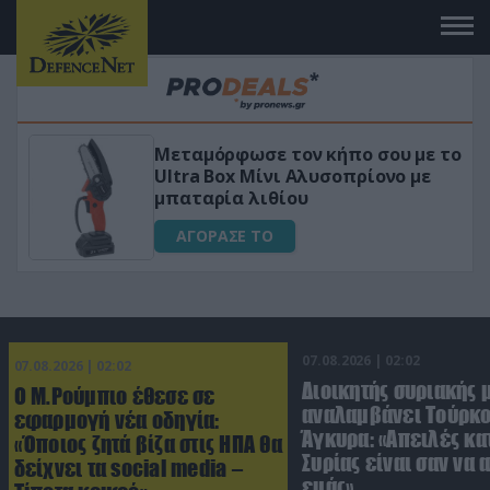
Μεταμόρφωσε τον κήπο σου με το
Ultra Box Μίνι Αλυσοπρίονο με
μπαταρία λιθίου
ΑΓΟΡΑΣΕ ΤΟ
07.08.2026 | 02:02
07.08.2026 | 02:02
Διοικητής συριακής 
Ο Μ.Ρούμπιο έθεσε σε
αναλαμβάνει Τούρκο
εφαρμογή νέα οδηγία:
Άγκυρα: «Απειλές κα
«Όποιος ζητά βίζα στις ΗΠΑ θα
Συρίας είναι σαν να 
δείχνει τα social media –
εμάς»