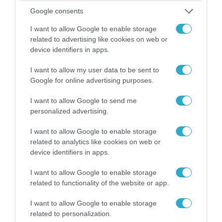
Google consents
06.08.2026 | 09:03
I want to allow Google to enable storage
«Οι εντελώς αθώοι»: Η ανάρτηση του Αρκά για
related to advertising like cookies on web or
τα ζώα που χάθηκαν στις πυρκαγιές της
device identifiers in apps.
Αττικής (φωτο)
I want to allow my user data to be sent to
Google for online advertising purposes.
I want to allow Google to send me
personalized advertising.
I want to allow Google to enable storage
related to analytics like cookies on web or
device identifiers in apps.
I want to allow Google to enable storage
related to functionality of the website or app.
I want to allow Google to enable storage
04.08.2026 | 15:02
related to personalization.
Αυτή την ώρα το τελευταίο «αντίο» στον πρώην