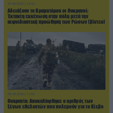
05.08.2026 | 22:02
Αδειάζουν το Κραματόρσκ οι Ουκρανοί:
Έκτακτη εκκένωση στην πόλη μετά την
αιφνιδιαστική προώθηση των Ρώσων (βίντεο)
06.08.2026 | 17:02
Ουκρανία: Αποκαλύφθηκε ο αριθμός των
ξένων εθελοντών που πολεμούν για το Κίεβο