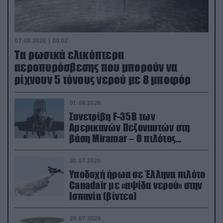
07.08.2026 | 00:02
Τα ρωσικά ελικόπτερα
αεροπυρόσβεσης που μπορούν να
ρίχνουν 5 τόνους νερού με 8 μποφόρ
01.08.2026
Συνετρίβη F-35B των
Αμερικανών Πεζοναυτών στη
βάση Miramar – Ο πιλότος
εκτινάχθηκε εγκαίρως
30.07.2026
Υποδοχή ήρωα σε Έλληνα πιλότο
Canadair με «αψίδα νερού» στην
Ισπανία (βίντεο)
29.07.2026