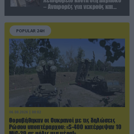
– Αναφορές για νεκρούς και
τραυματίες (βίντεο)
POPULAR 24H
06.08.2026 | 00:02
Θορυβήθηκαν οι Ουκρανοί με τις δηλώσεις
Ρώσου υποπτέραρχου: «S-400 κατέρριψαν 10
MiG-29 σε μόλις μια μέρα!»