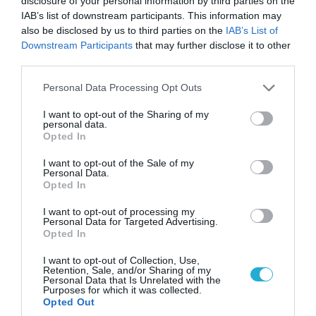
disclosure of your personal information by third parties on the
IAB’s list of downstream participants. This information may
also be disclosed by us to third parties on the
IAB’s List of
Downstream Participants
that may further disclose it to other
third parties.
Please note that this website/app uses one or more Google
Personal Data Processing Opt Outs
services and may gather and store information including but
06.08.2026 | 14:02
not limited to your visit or usage behaviour. You may click to
I want to opt-out of the Sharing of my
«Επιχείρηση ελεύθερα πεζοδρόμια» στην
personal data.
grant or deny consent to Google and its third-party tags to
Αθήνα: Απομακρύνθηκαν παράνομα
Opted In
use your data for below specified purposes in below Google
αντικείμενα από κοινόχρηστους χώρους
consent section.
I want to opt-out of the Sale of my
Personal Data.
Opted In
I want to opt-out of processing my
Personal Data for Targeted Advertising.
Opted In
I want to opt-out of Collection, Use,
Retention, Sale, and/or Sharing of my
Personal Data that Is Unrelated with the
Purposes for which it was collected.
Opted Out