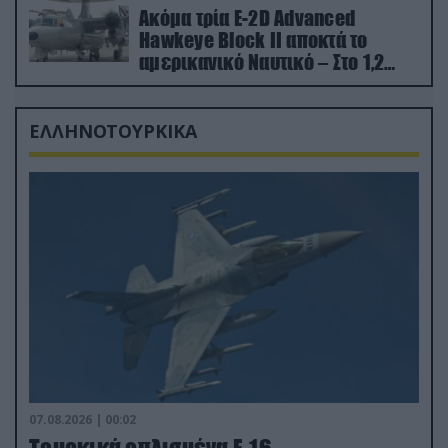
Ακόμα τρία E-2D Advanced
Hawkeye Block II αποκτά το
αμερικανικό Ναυτικό – Στο 1,2
δισ.δολάρια το κόστος
ΕΛΛΗΝΟΤΟΥΡΚΙΚΑ
07.08.2026 | 00:02
Τουρκικά οπλισμένα F-16