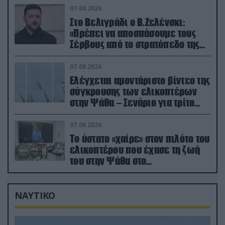
07.08.2026
Στο Βελιγράδι ο Β.Ζελένσκι:
«Πρέπει να αποσπάσουμε τους
Σέρβους από το στρατόπεδο της
Ρωσίας»
07.08.2026
Ελέγχεται αμοντάριστο βίντεο της
σύγκρουσης των ελικοπτέρων
στην Ψάθα – Σενάριο για τρίτο
ελικόπτερο
07.08.2026
Το ύστατο «χαίρε» στον πιλότο του
ελικοπτέρου που έχασε τη ζωή
του στην Ψάθα στο
αποτεφρωτήριο Ριτσώνας
ΝΑΥΤΙΚΟ