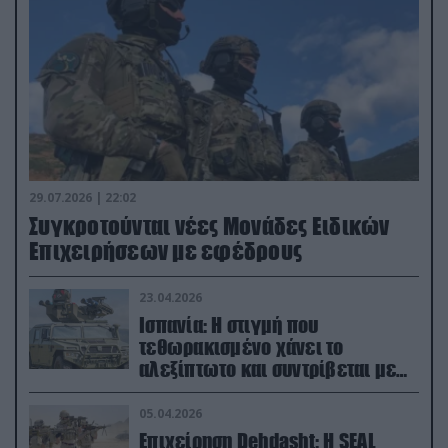
29.07.2026 | 22:02
Συγκροτούνται νέες Μονάδες Ειδικών
Επιχειρήσεων με εφέδρους
23.04.2026
Ισπανία: Η στιγμή που
τεθωρακισμένο χάνει το
αλεξίπτωτο και συντρίβεται με
ορμή στο έδαφος (βίντεο)
05.04.2026
Επιχείρηση Dehdasht: Η SEAL