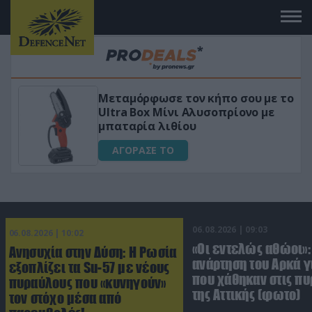
Μεταμόρφωσε τον κήπο σου με το
ικό
Ultra Box Μίνι Αλυσοπρίονο με
μπαταρία λιθίου
ΑΓΟΡΑΣΕ ΤΟ
06.08.2026 | 09:03
06.08.2026 | 10:02
«Οι εντελώς αθώοι»:
Ανησυχία στην Δύση: H Ρωσία
ανάρτηση του Αρκά γ
εξοπλίζει τα Su-57 με νέους
που χάθηκαν στις πυ
πυραύλους που «κυνηγούν»
της Αττικής (φωτο)
τον στόχο μέσα από