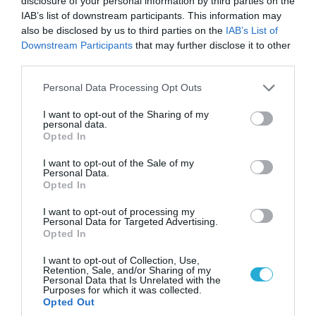
Αυτή την ώρα το τελευταίο «αντίο» στον πρώην
disclosure of your personal information by third parties on the
υπουργό Ι.Βαρβιτσιώτη (φωτο)
IAB’s list of downstream participants. This information may
also be disclosed by us to third parties on the
IAB’s List of
Downstream Participants
that may further disclose it to other
third parties.
Please note that this website/app uses one or more Google
Personal Data Processing Opt Outs
services and may gather and store information including but
not limited to your visit or usage behaviour. You may click to
I want to opt-out of the Sharing of my
personal data.
grant or deny consent to Google and its third-party tags to
Opted In
use your data for below specified purposes in below Google
consent section.
I want to opt-out of the Sale of my
Personal Data.
Opted In
I want to opt-out of processing my
04.08.2026 | 13:02
Personal Data for Targeted Advertising.
Opted In
Η ανακοίνωση του Πανελλήνιου Σωματείου
Πυροσβεστών για την δημοσιογράφο του OPEN
I want to opt-out of Collection, Use,
που γέλασε στη φωτιά
Retention, Sale, and/or Sharing of my
Personal Data that Is Unrelated with the
Purposes for which it was collected.
Opted Out