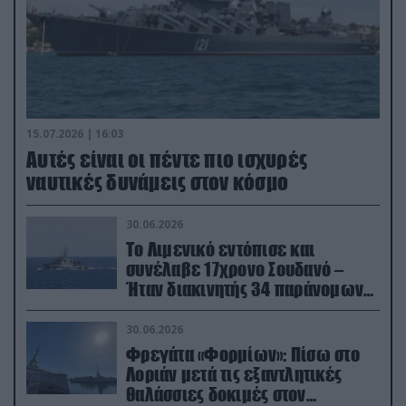
15.07.2026 | 16:03
Aυτές είναι οι πέντε πιο ισχυρές
ναυτικές δυνάμεις στον κόσμο
30.06.2026
Το Λιμενικό εντόπισε και
συνέλαβε 17χρονο Σουδανό –
Ήταν διακινητής 34 παράνομων
μεταναστών
30.06.2026
Φρεγάτα «Φορμίων»: Πίσω στο
Λοριάν μετά τις εξαντλητικές
θαλάσσιες δοκιμές στον