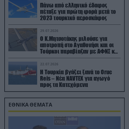
Πάνω από ελληνικό έδαφος
πέταξε για πρώτη φορά μετά το
2023 τουρκικό αεροσκάφος
29.07.2026
Ο Κ.Μητσοτάκης μιλούσε για
αποτροπή στο Αγαθονήσι και οι
Τούρκοι παραβίαζαν με ΑΦΝΣ και
drone
22.07.2026
Η Τουρκία βγάζει ξανά το Oruc
Reis – Νέα NAVTEX για αγωγό
προς τα Κατεχόμενα
ΕΘΝΙΚΑ ΘΕΜΑΤΑ