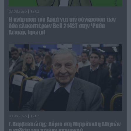
03.08.2026 | 12:02
Η ανάρτηση του Αρκά για την σύγκρουση των
δύο ελικοπτέρων Bell 214ST στην Ψάθα
Αττικής (φωτο)
03.08.2026 | 12:02
Γ.Βαρβιτσιώτης: Aύριο στη Μητρόπολη Αθηνών
η κηδεία του πρώην υπουργού