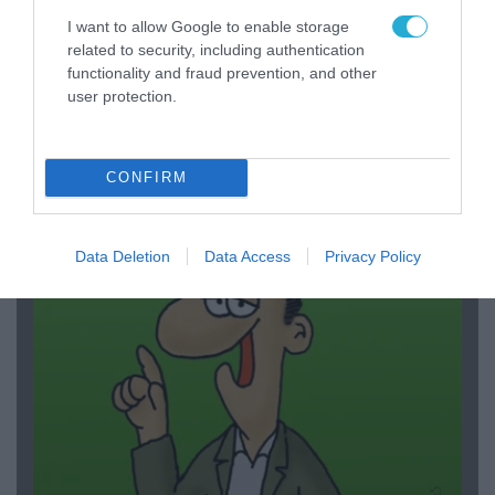
I want to allow Google to enable storage
related to security, including authentication
functionality and fraud prevention, and other
user protection.
03.08.2026 | 19:02
Ξέπλυμα της ανοησίας από τη Α.Γιάμαλη για την
CONFIRM
ρεπόρτερ του ΟΡΕΝ: «Όλοι να έχουμε
δικαίωμα στο λάθος»
Data Deletion
Data Access
Privacy Policy