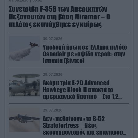
01.08.2026 | 00:02
Συνετρίβη F-35B των Αμερικανών
Πεζοναυτών στη βάση Miramar – Ο
πιλότος εκτινάχθηκε εγκαίρως
30.07.2026
Υποδοχή ήρωα σε Έλληνα πιλότο
Canadair με «αψίδα νερού» στην
Ισπανία (βίντεο)
29.07.2026
Ακόμα τρία E-2D Advanced
Hawkeye Block II αποκτά το
αμερικανικό Ναυτικό – Στο 1,2
δισ.δολάρια το κόστος
29.07.2026
Δεν «πεθαίνουν» τα Β-52
Stratofortress – Νέος
εκσυγχρονισμός και επαναφορά