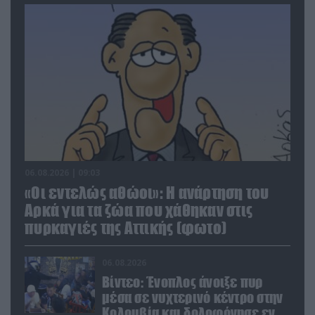
06.08.2026 | 09:03
«Οι εντελώς αθώοι»: Η ανάρτηση του
Αρκά για τα ζώα που χάθηκαν στις
πυρκαγιές της Αττικής (φωτο)
06.08.2026
Βίντεο: Ένοπλος άνοιξε πυρ
μέσα σε νυχτερινό κέντρο στην
Κολομβία και δολοφόνησε εν