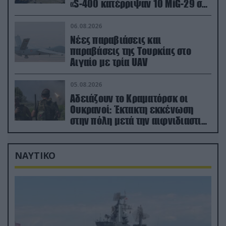
«S-400 κατέρριψαν 10 MiG-29 σε
μόλις μια μέρα!»
06.08.2026
Νέες παραβιάσεις και
παραβάσεις της Τουρκίας στο
Αιγαίο με τρία UAV
05.08.2026
Αδειάζουν το Κραματόρσκ οι
Ουκρανοί: Έκτακτη εκκένωση
στην πόλη μετά την αιφνιδιαστική
προώθηση των Ρώσων (βίντεο)
ΝΑΥΤΙΚΟ