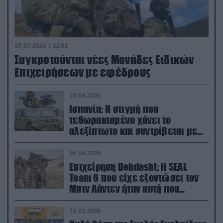
29.07.2026 | 22:02
Συγκροτούνται νέες Μονάδες Ειδικών
Επιχειρήσεων με εφέδρους
23.04.2026
Ισπανία: Η στιγμή που
τεθωρακισμένο χάνει το
αλεξίπτωτο και συντρίβεται με
ορμή στο έδαφος (βίντεο)
05.04.2026
Επιχείρηση Dehdasht: Η SEAL
Team 6 που είχε εξοντώσει τον
Μπιν Λάντεν ήταν αυτή που
διέσωσε τον πιλότο του F-15
15.02.2026