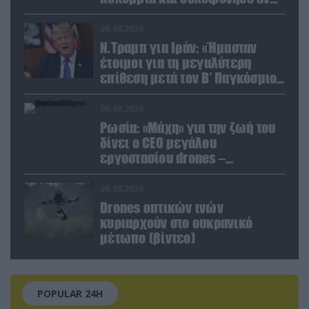
ψυχρώ νεαρό ζευγάρι
06.08.2026
Ν.Τραμπ για Ιράν: «Ήμασταν
έτοιμοι για τη μεγαλύτερη
επίθεση μετά τον Β’ Παγκόσμιο
Πόλεμο» (βίντεο)
06.08.2026
Ρωσία: «Μάχη» για την ζωή του
δίνει ο CEO μεγάλου
εργοστασίου drones –
Ανατίναξαν το αυτοκίνητό του!
(βίντεο)
06.08.2026
Drones οπτικών ινών
κυριαρχούν στο ουκρανικό
μέτωπο (βίντεο)
POPULAR 24H