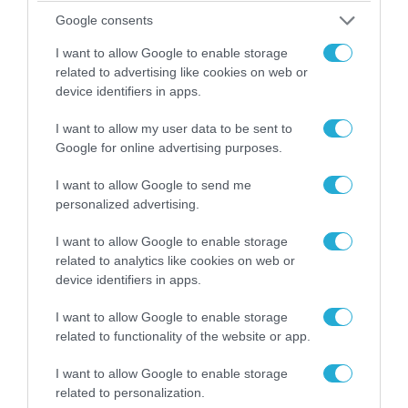
Google consents
I want to allow Google to enable storage
related to advertising like cookies on web or
device identifiers in apps.
I want to allow my user data to be sent to
Google for online advertising purposes.
26.02.2024 | 16:56
Ρ.Τ.Ερντογάν: «Δεν θα καθυστερήσει η
I want to allow Google to send me
επίσκεψη του Β.Πούτιν στην Τουρκία»
personalized advertising.
Ν.Πεσκόφ: «Δεν υπάρχει χρόνος πριν από τις
I want to allow Google to enable storage
εκλογές»
related to analytics like cookies on web or
device identifiers in apps.
I want to allow Google to enable storage
related to functionality of the website or app.
I want to allow Google to enable storage
related to personalization.