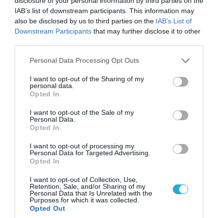
disclosure of your personal information by third parties on the
IAB’s list of downstream participants. This information may
also be disclosed by us to third parties on the
IAB’s List of
Downstream Participants
that may further disclose it to other
third parties.
Please note that this website/app uses one or more Google
Personal Data Processing Opt Outs
services and may gather and store information including but
02.03.2024 | 11:41
not limited to your visit or usage behaviour. You may click to
I want to opt-out of the Sharing of my
Νέα απειλή για το ΠΝ στο Αιγαίο: Η Τουρκία
personal data.
grant or deny consent to Google and its third-party tags to
Opted In
κατασκεύασε το μίνι υποβρύχιο ÇAMD
use your data for below specified purposes in below Google
consent section.
Θα μπορεί να χρησιμοποιηθεί για επιθετικές
I want to opt-out of the Sale of my
Personal Data.
επιχειρήσεις μικρής κλίμακας αλλά και για την
Opted In
προστασία των πλοίων του τουρκικού Ναυτικού
I want to opt-out of processing my
Personal Data for Targeted Advertising.
Opted In
I want to opt-out of Collection, Use,
Retention, Sale, and/or Sharing of my
Personal Data that Is Unrelated with the
Purposes for which it was collected.
Opted Out