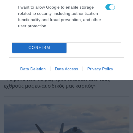
I want to allow Google to enable storage
related to security, including authentication
functionality and fraud prevention, and other
user protection.
CONFIRM
24.02.2024 | 17:28
Ρ.Τ.Ερντογάν: «Αν θέλετε ειρήνη και ηρεμία,
πρέπει να είστε έτοιμοι για πόλεμο»
Data Deletion
Data Access
Privacy Policy
«Το μόνο που θα μας προστατεύσει από τους
εχθρούς μας είναι ο δικός μας καρπός»