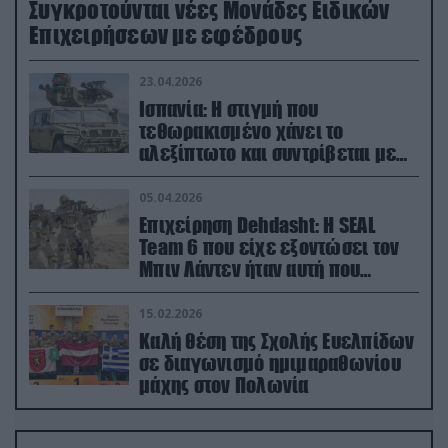
Συγκροτούνται νέες Μονάδες Ειδικών
Επιχειρήσεων με εφέδρους
23.04.2026
Ισπανία: Η στιγμή που
τεθωρακισμένο χάνει το
αλεξίπτωτο και συντρίβεται με
ορμή στο έδαφος (βίντεο)
05.04.2026
Επιχείρηση Dehdasht: Η SEAL
Team 6 που είχε εξοντώσει τον
Μπιν Λάντεν ήταν αυτή που
διέσωσε τον πιλότο του F-15
15.02.2026
Καλή θέση της Σχολής Ευελπίδων
σε διαγωνισμό ημιμαραθωνίου
μάχης στον Πολωνία