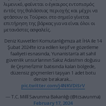
λιμενικό, φαίνεται ο έγκαιρος εντοπισμός
εντός της θαλάσσιας περιοχής και μέχρι να
φτάσουν οι Τούρκοι στο σημείο γίνεται
επιτήρηση της βάρκας για να είναι όλοι οι
μετανάστες ασφαλείς.
Deniz Kuvvetleri Komutanlığımıza ait İHA ile 14
Şubat 2024’te icra edilen keşif ve gözetleme
faaliyeti esnasında, Yunanistan’a ait sahil
güvenlik unsurlarının Sakız Adası’nın doğusu
ile Çeşme/İzmir batısında kalan bölgede,
düzensiz göçmenleri taşıyan 1 adet botu
denize bırakarak…
pic.twitter.com/j4NKVDiSrV
— T.C. Millî Savunma Bakanlığı (@tcsavunma)
February 17, 2024