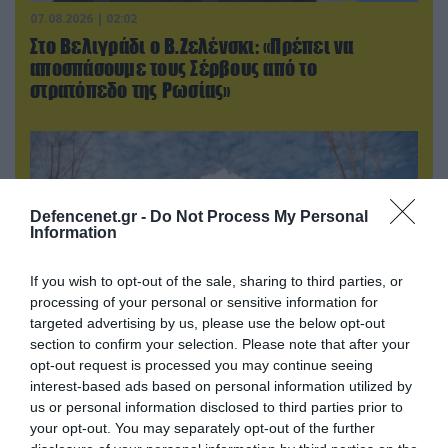
07.08.2026 | 02:02
Στο Βελιγράδι ο Β.Ζελένσκι: «Πρέπει να
αποσπάσουμε τους Σέρβους από το
στρατόπεδο της Ρωσίας»
Defencenet.gr -
Do Not Process My Personal
Information
If you wish to opt-out of the sale, sharing to third parties, or
processing of your personal or sensitive information for
targeted advertising by us, please use the below opt-out
section to confirm your selection. Please note that after your
opt-out request is processed you may continue seeing
07.08.2026 | 08:02
interest-based ads based on personal information utilized by
Οι ρωσικές δυνάμεις απέχουν μόλις 5 χλμ.
us or personal information disclosed to third parties prior to
από Σλαβιάνσκ και Κραματόρσκ στο Ντονέτσκ
your opt-out. You may separately opt-out of the further