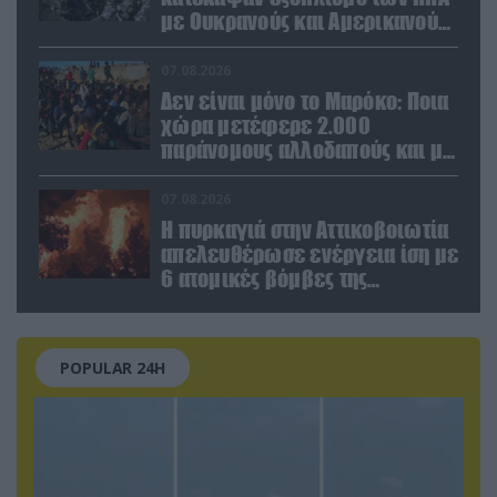
με Ουκρανούς και Αμερικανούς
μισθοφόρους – Δείτε βίντεο
07.08.2026
Δεν είναι μόνο το Μαρόκο: Ποια
χώρα μετέφερε 2.000
παράνομους αλλοδαπούς και με
ναρκωτικά στην Ισπανία
(βίντεο)
07.08.2026
Η πυρκαγιά στην Αττικοβοιωτία
απελευθέρωσε ενέργεια ίση με
6 ατομικές βόμβες της
Χιροσίμα!
POPULAR 24H