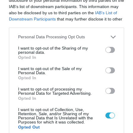
disclosure of your personal information by third parties on the
IAB’s list of downstream participants. This information may
also be disclosed by us to third parties on the
IAB’s List of
ΠΟΛΙΤΙΚΗ
Downstream Participants
that may further disclose it to other
third parties.
Please note that this website/app uses one or more Google
Personal Data Processing Opt Outs
services and may gather and store information including but
not limited to your visit or usage behaviour. You may click to
I want to opt-out of the Sharing of my
personal data.
grant or deny consent to Google and its third-party tags to
Opted In
use your data for below specified purposes in below Google
consent section.
I want to opt-out of the Sale of my
Personal Data.
Opted In
I want to opt-out of processing my
Personal Data for Targeted Advertising.
07.08.2026 | 20:02
Opted In
Ο Γιάννης Αλαφούζος «τέλειωσε» τον
I want to opt-out of Collection, Use,
Κωνσταντίνο Ζούλα από τον ΣΚΑΪ – Ο λόγος της
Retention, Sale, and/or Sharing of my
απομάκρυνσής του
Personal Data that Is Unrelated with the
Purposes for which it was collected.
Opted Out