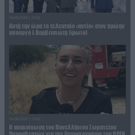
04.08.2026 | 15:02
Αυτή την ώρα το τελευταίο «αντίο» στον πρώην
υπουργό Ι.Βαρβιτσιώτη (φωτο)
04.08.2026 | 13:02
Η ανακοίνωση του Πανελλήνιου Σωματείου
Πυροσβεστών για την δημοσιογράφο του OPEN