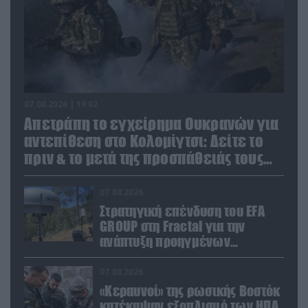
07.08.2026 | 19:02
Απετράπη το εγχείρημα Ουκρανών για
αντεπίθεση στο Κολομίγτσι: Δείτε το
πριν & το μετά της προσπάθειάς τους
(βίντεο)
07.08.2026
Στρατηγική επένδυση του EFA
GROUP στη Fractal για την
ανάπτυξη προηγμένων
αμυντικών τεχνολογιών σε
Ελλάδα και Κύπρο
07.08.2026
«Κεραυνοί» της ρωσικής Βοστόκ
κατέκαψαν εξοπλισμό των ΗΠΑ