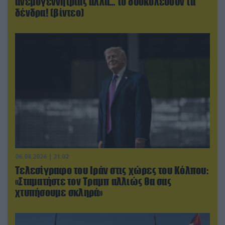
ανεμογεννήτριας αλλά… το δυσκολεύουν τα
δένδρα! (βίντεο)
06.08.2026 | 21:02
Τελεσίγραφο του Ιράν στις χώρες του Κόλπου:
«Σταματήστε τον Τραμπ αλλιώς θα σας
χτυπήσουμε σκληρά»