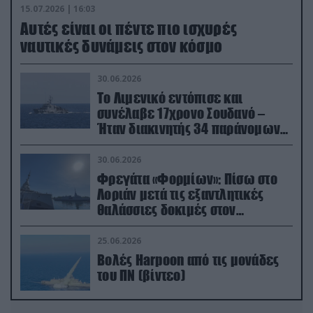
15.07.2026 | 16:03
Aυτές είναι οι πέντε πιο ισχυρές
ναυτικές δυνάμεις στον κόσμο
30.06.2026
Το Λιμενικό εντόπισε και
συνέλαβε 17χρονο Σουδανό –
Ήταν διακινητής 34 παράνομων
μεταναστών
30.06.2026
Φρεγάτα «Φορμίων»: Πίσω στο
Λοριάν μετά τις εξαντλητικές
θαλάσσιες δοκιμές στον
απαιτητικό Βισκαϊκό
25.06.2026
Βολές Harpoon από τις μονάδες
του ΠΝ (βίντεο)