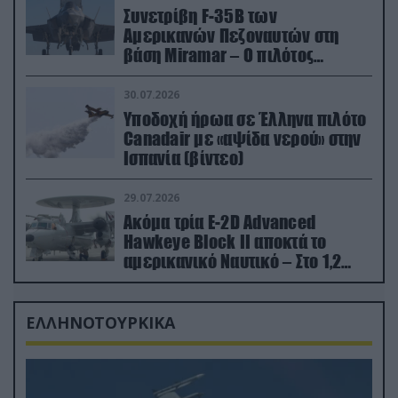
Συνετρίβη F-35B των
Αμερικανών Πεζοναυτών στη
βάση Miramar – Ο πιλότος
εκτινάχθηκε εγκαίρως
30.07.2026
Υποδοχή ήρωα σε Έλληνα πιλότο
Canadair με «αψίδα νερού» στην
Ισπανία (βίντεο)
29.07.2026
Ακόμα τρία E-2D Advanced
Hawkeye Block II αποκτά το
αμερικανικό Ναυτικό – Στο 1,2
δισ.δολάρια το κόστος
ΕΛΛΗΝΟΤΟΥΡΚΙΚΑ