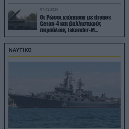
έδαφος!
07.08.2026
Οι Ρώσοι κτύπησαν με drones
Geran-4 και βαλλιστικούς
πυραύλους Iskander-M
ουκρανικό τρένο με στρατιωτικό
εξοπλισμό
ΝΑΥΤΙΚΟ