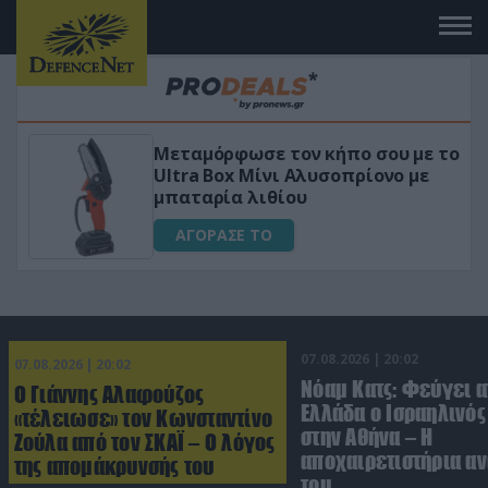
ε το
«Μαγική» φόρμουλα τριβόλι + VIP
ε
για αύξηση της λίμπιντο
ΑΓΟΡΑΣΕ ΤΟ
07.08.2026 | 20:02
07.08.2026 | 20:02
Νόαμ Κατς: Φεύγει α
Ο Γιάννης Αλαφούζος
Ελλάδα ο Ισραηλινό
«τέλειωσε» τον Κωνσταντίνο
στην Αθήνα – Η
Ζούλα από τον ΣΚΑΪ – Ο λόγος
αποχαιρετιστήρια α
της απομάκρυνσής του
του