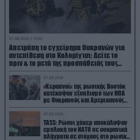
07.08.2026 | 19:02
Απετράπη το εγχείρημα Ουκρανών για
αντεπίθεση στο Κολομίγτσι: Δείτε το
πριν & το μετά της προσπάθειάς τους
(βίντεο)
07.08.2026
«Κεραυνοί» της ρωσικής Βοστόκ
κατέκαψαν εξοπλισμό των ΗΠΑ
με Ουκρανούς και Αμερικανούς
μισθοφόρους – Δείτε βίντεο
07.08.2026
TASS: Ρώσοι χάκερ αποκάλυψαν
εμπλοκή του ΝΑΤΟ σε ουκρανικά
πλήγματα σε στόχους στο ρωσικό