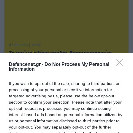
07.08.2026 | 23:02
Τα πρώτα πλάνα ομάδας Βορειοκορεατών
στρατιωτών από την αποστολή των 30.000
Defencenet.gr -
Do Not Process My Personal
που έφτασαν στη Ρωσία (βίντεο)
Information
If you wish to opt-out of the sale, sharing to third parties, or
ΠΟΛΙΤΙΚΗ
processing of your personal or sensitive information for
targeted advertising by us, please use the below opt-out
section to confirm your selection. Please note that after your
opt-out request is processed you may continue seeing
interest-based ads based on personal information utilized by
us or personal information disclosed to third parties prior to
your opt-out. You may separately opt-out of the further