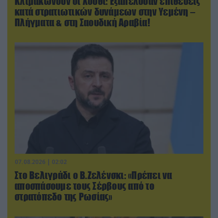
Κλιμακώνουν οι Χούθι: Eξαπέλυσαν επιθέσεις
κατά στρατιωτικών δυνάμεων στην Υεμένη –
Πλήγματα & στη Σαουδική Αραβία!
07.08.2026 | 02:02
Στο Βελιγράδι ο Β.Ζελένσκι: «Πρέπει να
αποσπάσουμε τους Σέρβους από το
στρατόπεδο της Ρωσίας»