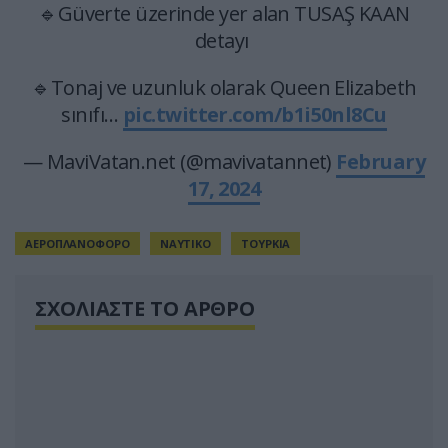
🔹Güverte üzerinde yer alan TUSAŞ KAAN
detayı
🔹Tonaj ve uzunluk olarak Queen Elizabeth
sınıfı…
pic.twitter.com/b1i50nl8Cu
— MaviVatan.net (@mavivatannet)
February
17, 2024
ΑΕΡΟΠΛΑΝΟΦΟΡΟ
ΝΑΥΤΙΚΟ
ΤΟΥΡΚΙΑ
ΣΧΟΛΙΑΣΤΕ ΤΟ ΑΡΘΡΟ