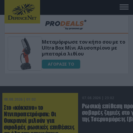
 με το
«Μαγική» φόρμουλα τριβόλι + VIP
 με
για αύξηση της λίμπιντο
ΑΓΟΡΑΣΕ ΤΟ
07.08.2026 | 23:02
08.08.2026 | 01:02
Ρωσική επίθεση πρ
Στο «κόκκινο» το
σοβαρές ζημιές στο
Ντνιπροπετρόφσκ: Οι
της Τσερνομόρετς (β
Ουκρανοί μιλούν για
σφοδρές ρωσικές επιθέσεις