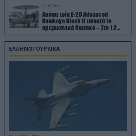
29.07.2026
Ακόμα τρία E-2D Advanced
Hawkeye Block II αποκτά το
αμερικανικό Ναυτικό – Στο 1,2
δισ.δολάρια το κόστος
ΕΛΛΗΝΟΤΟΥΡΚΙΚΑ