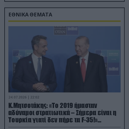
drone
ΕΘΝΙΚΑ ΘΕΜΑΤΑ
24.07.2026 | 22:02
Κ.Μητσοτάκης: «Το 2019 ήμασταν
αδύναμοι στρατιωτικά – Σήμερα είναι η
Τουρκία γιατί δεν πήρε τα F-35!»
(βίντεο)