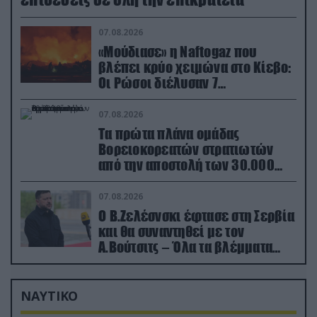
07.08.2026
«Μούδιασε» η Naftogaz που
βλέπει κρύο χειμώνα στο Κίεβο:
Οι Ρώσοι διέλυσαν 7
εγκαταστάσεις του ουκρανικού
κολοσσού!
07.08.2026
Τα πρώτα πλάνα ομάδας
Βορειοκορεατών στρατιωτών
από την αποστολή των 30.000
που έφτασαν στη Ρωσία (βίντεο)
07.08.2026
Ο Β.Ζελέσνσκι έφτασε στη Σερβία
και θα συναντηθεί με τον
Α.Βούτσιτς – Όλα τα βλέμματα
στις σχέσεις με τη Ρωσία
ΝΑΥΤΙΚΟ