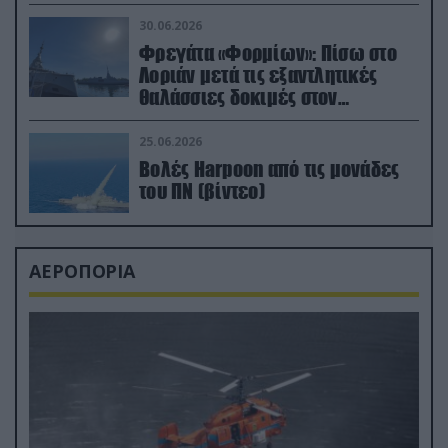
μεταναστών
30.06.2026
Φρεγάτα «Φορμίων»: Πίσω στο
Λοριάν μετά τις εξαντλητικές
θαλάσσιες δοκιμές στον
απαιτητικό Βισκαϊκό
25.06.2026
Βολές Harpoon από τις μονάδες
του ΠΝ (βίντεο)
ΑΕΡΟΠΟΡΙΑ