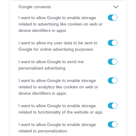
Google consents
06.08.2026 | 14:02
I want to allow Google to enable storage
«Επιχείρηση ελεύθερα πεζοδρόμια» στην
related to advertising like cookies on web or
Αθήνα: Απομακρύνθηκαν παράνομα
device identifiers in apps.
αντικείμενα από κοινόχρηστους χώρους
I want to allow my user data to be sent to
Google for online advertising purposes.
I want to allow Google to send me
personalized advertising.
I want to allow Google to enable storage
related to analytics like cookies on web or
device identifiers in apps.
I want to allow Google to enable storage
related to functionality of the website or app.
06.08.2026 | 09:03
I want to allow Google to enable storage
«Οι εντελώς αθώοι»: Η ανάρτηση του Αρκά για
related to personalization.
τα ζώα που χάθηκαν στις πυρκαγιές της