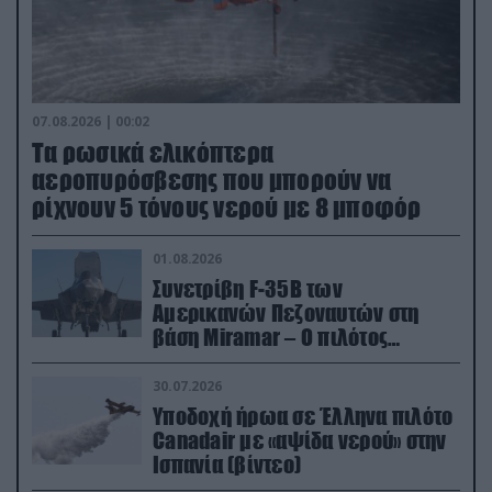
07.08.2026 | 00:02
Τα ρωσικά ελικόπτερα
αεροπυρόσβεσης που μπορούν να
ρίχνουν 5 τόνους νερού με 8 μποφόρ
01.08.2026
Συνετρίβη F-35B των
Αμερικανών Πεζοναυτών στη
βάση Miramar – Ο πιλότος
εκτινάχθηκε εγκαίρως
30.07.2026
Υποδοχή ήρωα σε Έλληνα πιλότο
Canadair με «αψίδα νερού» στην
Ισπανία (βίντεο)