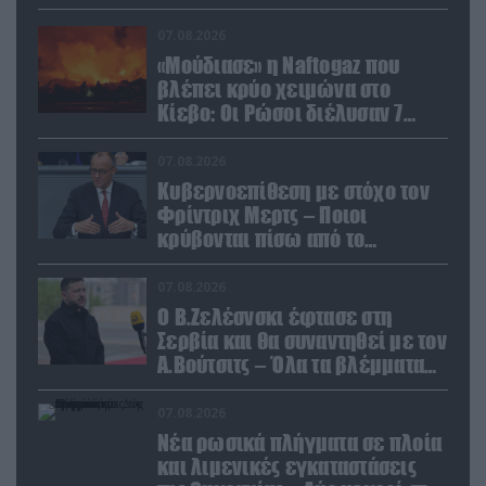
07.08.2026
«Μούδιασε» η Naftogaz που
βλέπει κρύο χειμώνα στο
Κίεβο: Οι Ρώσοι διέλυσαν 7
εγκαταστάσεις του ουκρανικού
κολοσσού!
07.08.2026
Κυβερνοεπίθεση με στόχο τον
Φρίντριχ Μερτς – Ποιοι
κρύβονται πίσω από το
παραποιημένο βίντεο
07.08.2026
Ο Β.Ζελέσνσκι έφτασε στη
Σερβία και θα συναντηθεί με τον
Α.Βούτσιτς – Όλα τα βλέμματα
στις σχέσεις με τη Ρωσία
07.08.2026
Νέα ρωσικά πλήγματα σε πλοία
και λιμενικές εγκαταστάσεις