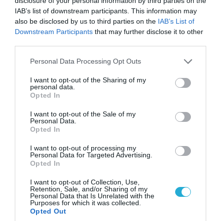
disclosure of your personal information by third parties on the
IAB’s list of downstream participants. This information may
also be disclosed by us to third parties on the
IAB’s List of
Downstream Participants
that may further disclose it to other
third parties.
Please note that this website/app uses one or more Google
Personal Data Processing Opt Outs
07.08.2026 | 20:02
services and may gather and store information including but
Ο Γιάννης Αλαφούζος «τέλειωσε» τον
not limited to your visit or usage behaviour. You may click to
I want to opt-out of the Sharing of my
Κωνσταντίνο Ζούλα από τον ΣΚΑΪ – Ο λόγος της
personal data.
grant or deny consent to Google and its third-party tags to
Opted In
απομάκρυνσής του
use your data for below specified purposes in below Google
consent section.
I want to opt-out of the Sale of my
Personal Data.
Opted In
I want to opt-out of processing my
Personal Data for Targeted Advertising.
Opted In
I want to opt-out of Collection, Use,
Retention, Sale, and/or Sharing of my
Personal Data that Is Unrelated with the
Purposes for which it was collected.
Opted Out