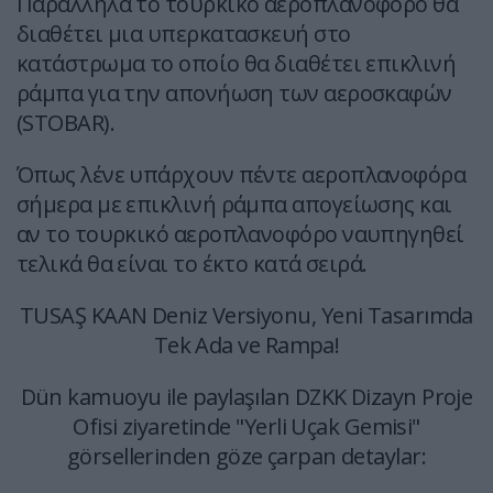
Παράλληλα το τουρκικό αεροπλανοφόρο θα
διαθέτει μια υπερκατασκευή στο
κατάστρωμα το οποίο θα διαθέτει επικλινή
ράμπα για την απονήωση των αεροσκαφών
(STOBAR).
Όπως λένε υπάρχουν πέντε αεροπλανοφόρα
σήμερα με επικλινή ράμπα απογείωσης και
αν το τουρκικό αεροπλανοφόρο ναυπηγηθεί
τελικά θα είναι το έκτο κατά σειρά.
TUSAŞ KAAN Deniz Versiyonu, Yeni Tasarımda
Tek Ada ve Rampa!
Dün kamuoyu ile paylaşılan DZKK Dizayn Proje
Ofisi ziyaretinde "Yerli Uçak Gemisi"
görsellerinden göze çarpan detaylar: