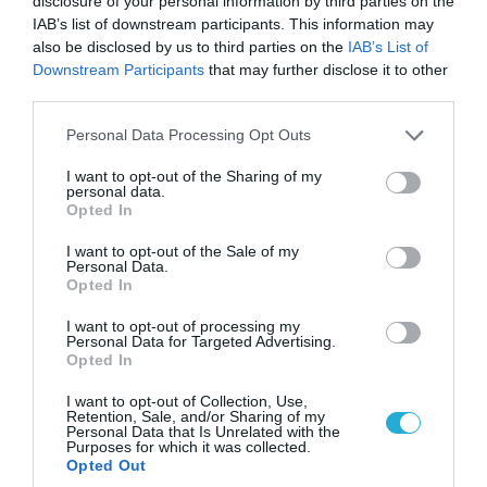
disclosure of your personal information by third parties on the
IAB’s list of downstream participants. This information may
also be disclosed by us to third parties on the
IAB’s List of
05.12.2023 | 19:03
Downstream Participants
that may further disclose it to other
Εξοπλιστικά προγράμματα: Το ΥΠΕΘΑ ζητά
third parties.
«ιεράρχηση» από τα Επιτελεία – Ποια
Please note that this website/app uses one or more Google
Personal Data Processing Opt Outs
αναστέλλονται και ποια προχωρούν
services and may gather and store information including but
not limited to your visit or usage behaviour. You may click to
I want to opt-out of the Sharing of my
Τι συμβαίνει με τις εξοπλιστικές προτεραιότητες
personal data.
grant or deny consent to Google and its third-party tags to
Opted In
use your data for below specified purposes in below Google
consent section.
I want to opt-out of the Sale of my
Personal Data.
Opted In
I want to opt-out of processing my
Personal Data for Targeted Advertising.
Opted In
I want to opt-out of Collection, Use,
Retention, Sale, and/or Sharing of my
Personal Data that Is Unrelated with the
Purposes for which it was collected.
Opted Out