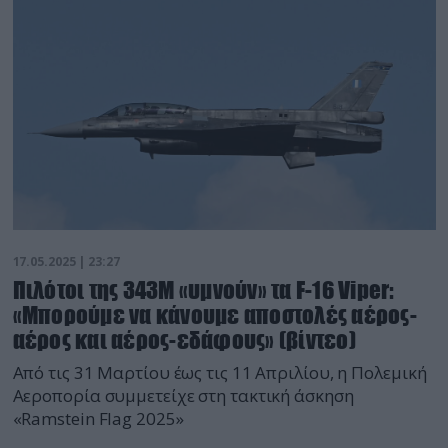
17.05.2025 | 23:27
Πιλότοι της 343Μ «υμνούν» τα F-16 Viper:
«Μπορούμε να κάνουμε αποστολές αέρος-
αέρος και αέρος-εδάφους» (βίντεο)
Από τις 31 Μαρτίου έως τις 11 Απριλίου, η Πολεμική
Αεροπορία συμμετείχε στη τακτική άσκηση
«Ramstein Flag 2025»