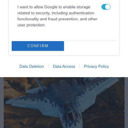
I want to allow Google to enable storage
related to security, including authentication
functionality and fraud prevention, and other
18.11.2023 | 19:58
user protection.
Μυστήριο γύρω από την αυτομόληση στην
Ρωσία πιλότου της ουκρανικής Αεροπορίας
Την είδηση μετέδωσαν τα ρωσικά ΜΜΕ
CONFIRM
Data Deletion
Data Access
Privacy Policy