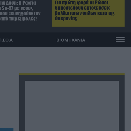
Για πρώτη φορά οι Ρώσοι
ην Δύση: H Ρωσία
δημοσιεύουν εκτοξεύσεις
α Su-57 με νέους
βαλλιστικών όπλων κατά της
που «κυνηγούν» τον
Ουκρανίας
 από παρεμβολές!
Π.ΕΘ.Α
ΒΙΟΜΗΧΑΝΙΑ