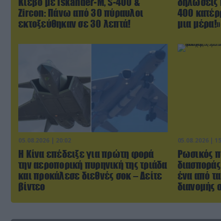
Κίεβο με Iskander-Μ, S-400 &
δηλώσεις 
Zircon: Πάνω από 30 πύραυλοι
400 κατέρ
εκτοξεύθηκαν σε 30 λεπτά!
μια μέρα!»
05.08.2026 | 20:02
05.08.2026 | 1
Η Κίνα επέδειξε για πρώτη φορά
Ρωσικός π
την αεροπορική πυρηνική της τριάδα
διασποράς
και προκάλεσε διεθνές σοκ – Δείτε
ένα από τ
βίντεο
διανομής σ