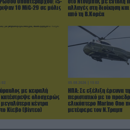
Ρώσου υποπτέραρχου: «S-
στο Ντονμπάς με εντολή Π
ριψαν 10 MiG-29 σε μόλις
αλλαγές στη διοίκηση και
από τη Β.Κορέα
5:02
05.08.2026 | 15:02
ύραυλος με κεφαλή
ΗΠΑ: Σε εξέλιξη έρευνα τη
 κατέστρεψε ολοσχερώς
περιστατικό με το προεδρ
α μεγαλύτερα κέντρα
ελικόπτερο Marine One π
το Κίεβο (βίντεο)
μετέφερε τον Ν.Τραμπ