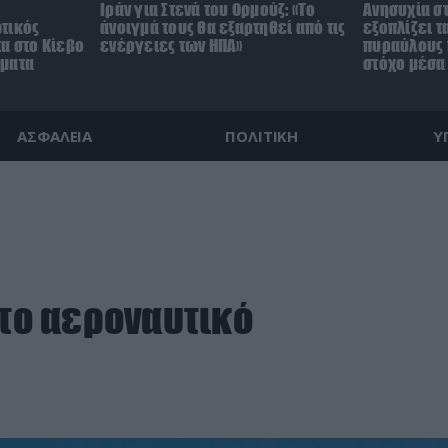
Ιράν για Στενά του Ορμούζ: «Το
Ανησυχία στ
τικός
άνοιγμά τους θα εξαρτηθεί από τις
εξοπλίζει τ
α στο Κίεβο
ενέργειες των ΗΠΑ»
πυραύλους 
γματα
στόχο μέσα
ΑΣΦΑΛΕΙΑ
ΠΟΛΙΤΙΚΗ
Υ
 το αεροναυτικό