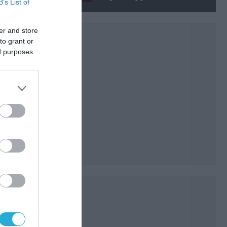
B’s List of
δολοφόνησε εν ψυχρώ
νεαρό ζευγάρι
er and store
to grant or
ed purposes