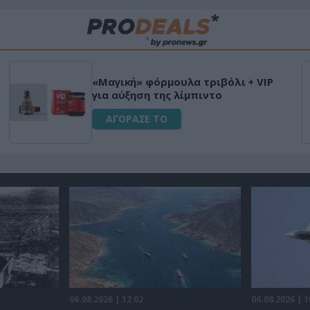
Μεταμόρφωσε τον κήπο σου με τ
τικό
Ultra Box Μίνι Αλυσοπρίονο με
μπαταρία λιθίου
ΑΓΟΡΑΣΕ ΤΟ
06.08.2026 | 12:02
06.08.2026 | 1