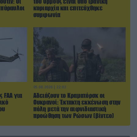
ούτιν: Οι
του Ορμούζ είναι υπό ιρανική
 πύραυλοι
κυριαρχία και επιτεύχθηκε
συμφωνία
05.08.2026 | 22:02
ς FAA για
Αδειάζουν το Κραματόρσκ οι
ικό
Ουκρανοί: Έκτακτη εκκένωση στην
ου
πόλη μετά την αιφνιδιαστική
προώθηση των Ρώσων (βίντεο)