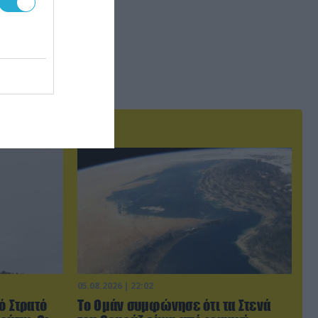
05.08.2026 | 22:02
ό Στρατό
Το Ομάν συμφώνησε ότι τα Στενά