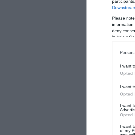
participants
Downstream 
Please note
information 
deny consent
in below Go
Persona
I want t
Opted 
I want t
Opted 
DUBAI AIR SHOW
I want 
Advertis
Opted 
ΣΧΟΛΙΑΣΤΕ Τ
I want t
of my P
was col