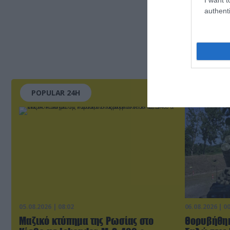
authenti
POPULAR 24H
05.08.2026 | 08:02
06.08.2026 | 0
Μαζικό κτύπημα της Ρωσίας στο
Θορυβήθηκ