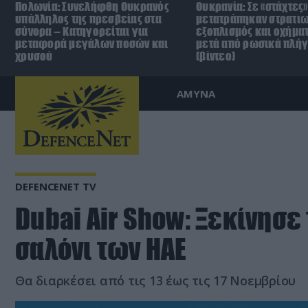
Πολωνία: Συνελήφθη Ουκρανός
Ουκρανία: Σε «στάχτες»
υπάλληλος της πρεσβείας στα
μετατράπηκαν στρατιω
σύνορα – Κατηγορείται για
εξοπλισμός και οχήματ
μεταφορά μεγάλων ποσών και
μετά από ρωσικά πλή
χρυσού
(βίντεο)
ΑΜΥΝΑ
DEFENCENET TV
Dubai Air Show: Ξεκίνησε
σαλόνι των ΗΑΕ
Θα διαρκέσει από τις 13 έως τις 17 Νοεμβρίου