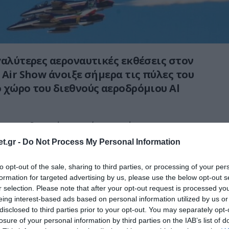
γαλύτερες αεροναυτικές εκθέσεις στον
Air
Show
άνοιξε σήμερα τις πύλες του
 χώρο του διεθνούς αεροδρόμιου Al
αι να διαρκέσει από τις 13 έως τι 17
ε αυτή θα συμμετάσχουν 1.400 εκθέτες από 95
t.gr -
Do Not Process My Personal Information
σιαστούν περί τα 180 διαφορετικά αεροσκάφη
ια πολιτική και στρατιωτική χρήση, ενώ
to opt-out of the sale, sharing to third parties, or processing of your per
formation for targeted advertising by us, please use the below opt-out s
 εθνικά περίπτερα και την έκθεση θα
r selection. Please note that after your opt-out request is processed y
90 διεθνείς αντιπροσωπείες.
eing interest-based ads based on personal information utilized by us or
disclosed to third parties prior to your opt-out. You may separately opt-
losure of your personal information by third parties on the IAB’s list of