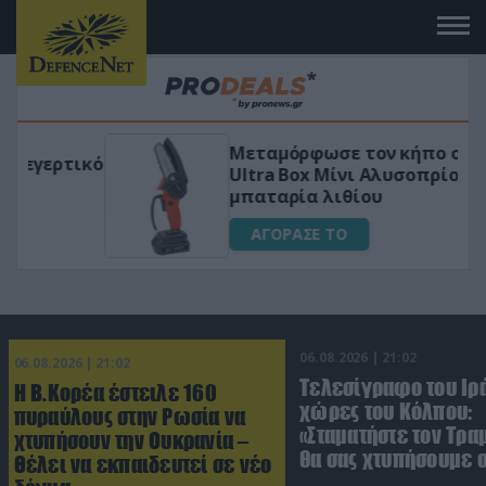
Μεταμόρφωσε τον κήπο σου με το
ικό
Ultra Box Μίνι Αλυσοπρίονο με
μπαταρία λιθίου
ΑΓΟΡΑΣΕ ΤΟ
06.08.2026 | 21:02
06.08.2026 | 21:02
Τελεσίγραφο του Ιρά
Η Β.Κορέα έστειλε 160
χώρες του Κόλπου:
πυραύλους στην Ρωσία να
«Σταματήστε τον Τρα
χτυπήσουν την Ουκρανία –
θα σας χτυπήσουμε 
Θέλει να εκπαιδευτεί σε νέο