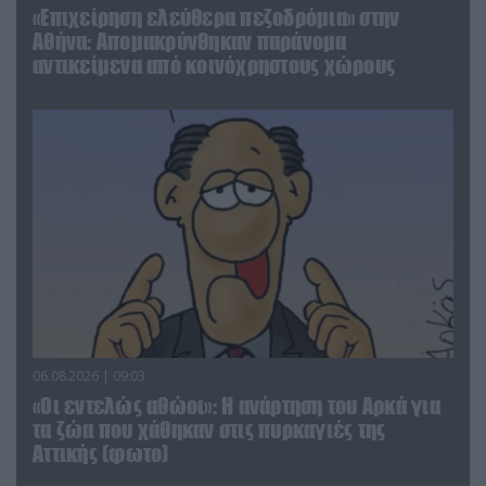
«Επιχείρηση ελεύθερα πεζοδρόμια» στην
Αθήνα: Απομακρύνθηκαν παράνομα
αντικείμενα από κοινόχρηστους χώρους
06.08.2026 | 09:03
«Οι εντελώς αθώοι»: Η ανάρτηση του Αρκά για
τα ζώα που χάθηκαν στις πυρκαγιές της
Αττικής (φωτο)