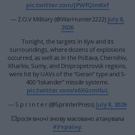
pic.twitter.com/JPWfQim6xf
— Z.O.V Military (@WarHunter2222)
July 8,
2026
Tonight, the targets in Kyiv and its
surroundings, where dozens of explosions
occurred, as well as in the Poltava, Chernihiv,
Kharkiv, Sumy, and Dnipropetrovsk regions,
were hit by UAVs of the “Geran” type and S-
400 “Iskander” missile systems.
pic.twitter.com/x6XGcmIluL
— S p r i n t e r (@SprinterPress)
July 8, 2026
💥росія вночі знову масовано атакувала
#Україну
.