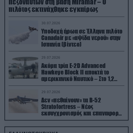
Πεζοναυτών στη βάση Miramar – Ο
πιλότος εκτινάχθηκε εγκαίρως
30.07.2026
Υποδοχή ήρωα σε Έλληνα πιλότο
Canadair με «αψίδα νερού» στην
Ισπανία (βίντεο)
29.07.2026
Ακόμα τρία E-2D Advanced
Hawkeye Block II αποκτά το
αμερικανικό Ναυτικό – Στο 1,2
δισ.δολάρια το κόστος
29.07.2026
Δεν «πεθαίνουν» τα Β-52
Stratofortress – Νέος
εκσυγχρονισμός και επαναφορά
από τα «νεκροταφεία»