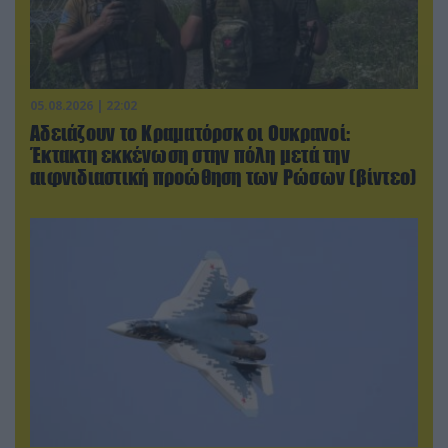
05.08.2026 | 22:02
Αδειάζουν το Κραματόρσκ οι Ουκρανοί:
Έκτακτη εκκένωση στην πόλη μετά την
αιφνιδιαστική προώθηση των Ρώσων (βίντεο)