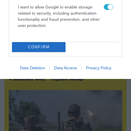
I want to allow Google to enable storage
related to security, including authentication
functionality and fraud prevention, and other
user protection.
CONFIRM
06.08.2026 | 09:02
ΗΠΑ: Το τελευταίο μήνυμα της μητέρας στον
Data Deletion
Data Access
Privacy Policy
πρώην σύζυγό της πριν από τη δολοφονία των
4 παιδιών τους – «Έχουν ίωση»