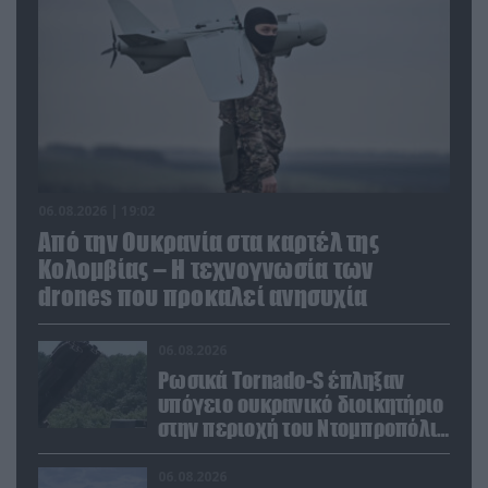
06.08.2026 | 19:02
Από την Ουκρανία στα καρτέλ της
Κολομβίας – Η τεχνογνωσία των
drones που προκαλεί ανησυχία
06.08.2026
Ρωσικά Tornado-S έπληξαν
υπόγειο ουκρανικό διοικητήριο
στην περιοχή του Ντομπροπόλιε
(βίντεο)
06.08.2026