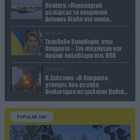
Reuters: «Πυρομαχικά
μετέφερε το ουκρανικό
Antonov δίπλα στο οποίο
βρέθηκε το drone στη Λειψία»
06.08.2026
Σκάνδαλο διαφθοράς στην
Ουκρανία – Στο στόχαστρο και
πρώην πρέσβειρα στις ΗΠΑ
06.08.2026
Β.Ζελένσκι: «Η Ουκρανία
χτύπησε δύο μεγάλα
διυλιστήρια πετρελαίου βαθιά
στη Ρωσία» (βίντεο)
POPULAR 24H