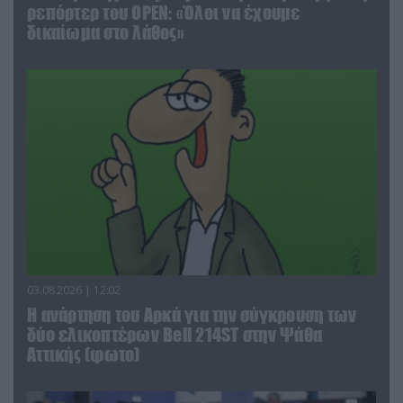
ρεπόρτερ του ΟΡΕΝ: «Όλοι να έχουμε
δικαίωμα στο λάθος»
03.08.2026 | 12:02
Η ανάρτηση του Αρκά για την σύγκρουση των
δύο ελικοπτέρων Bell 214ST στην Ψάθα
Αττικής (φωτο)