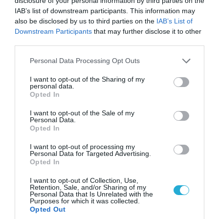
disclosure of your personal information by third parties on the
05.08.2026 | 22:02
IAB’s list of downstream participants. This information may
Το Ομάν συμφώνησε ότι τα Στενά του Ορμούζ
also be disclosed by us to third parties on the
IAB’s List of
είναι υπό ιρανική κυριαρχία και επιτεύχθηκε
Downstream Participants
that may further disclose it to other
third parties.
συμφωνία
Please note that this website/app uses one or more Google
Personal Data Processing Opt Outs
services and may gather and store information including but
not limited to your visit or usage behaviour. You may click to
I want to opt-out of the Sharing of my
personal data.
grant or deny consent to Google and its third-party tags to
Opted In
use your data for below specified purposes in below Google
consent section.
I want to opt-out of the Sale of my
Personal Data.
Opted In
I want to opt-out of processing my
Personal Data for Targeted Advertising.
Opted In
I want to opt-out of Collection, Use,
06.08.2026 | 09:03
Retention, Sale, and/or Sharing of my
Personal Data that Is Unrelated with the
Μαροκινός παράνομος μετανάστης επιτέθηκε
Purposes for which it was collected.
σε 42χρονη σε στάση Τραμ στην Ισπανία και
Opted Out
απείλησε ότι θα την κακοποιήσει!