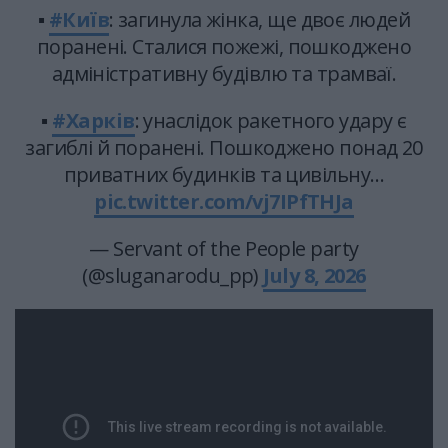
▪️
#Київ
: загинула жінка, ще двоє людей
поранені. Сталися пожежі, пошкоджено
адміністративну будівлю та трамваї.
▪️
#Харків
: унаслідок ракетного удару є
загиблі й поранені. Пошкоджено понад 20
приватних будинків та цивільну…
pic.twitter.com/vj7IPfTHJa
— Servant of the People party
(@sluganarodu_pp)
July 8, 2026