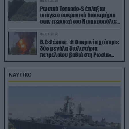
06.08.2026
Ρωσικά Tornado-S έπληξαν
υπόγειο ουκρανικό διοικητήριο
στην περιοχή του Ντομπροπόλιε
(βίντεο)
06.08.2026
Β.Ζελένσκι: «Η Ουκρανία χτύπησε
δύο μεγάλα διυλιστήρια
πετρελαίου βαθιά στη Ρωσία»
(βίντεο)
ΝΑΥΤΙΚΟ