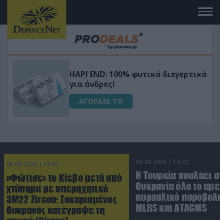
Μεταμόρφωσε τον κήπο σου με το
ικό
Ultra Box Μίνι Αλυσοπρίονο με
μπαταρία λιθίου
ΑΓΟΡΑΣΕ ΤΟ
08.08.2026 | 14:02
08.08.2026 | 14:02
Η Τουρκία πουλάει σ
«Φώτισε» το Κίεβο μετά από
Ουκρανία όλο το αμε
χτύπημα με υπερηχητικό
πυραυλικό πυροβολι
3M22 Zircon: Σοκαρισμένος
MLRS και ΑΤΑCMS
Ουκρανός κατέγραψε τη