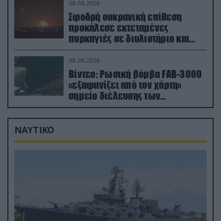
08.08.2026
Σφοδρή ουκρανική επίθεση
προκάλεσε εκτεταμένες
πυρκαγιές σε διυλιστήριο και
υποδομές της ρωσικής Rosneft
(βίντεο)
08.08.2026
Βίντεο: Ρωσική βόμβα FAB-3000
«εξαφανίζει από τον χάρτη»
σημείο διέλευσης των
ουκρανικών δυνάμεων στην
Ζαπορίζια
ΝΑΥΤΙΚΟ