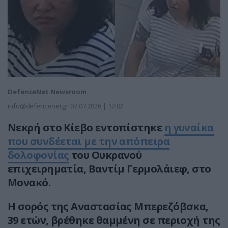
DefenceNet Newsroom
info@defencenet.gr
07.07.2026 | 12:02
Νεκρή στο Κίεβο εντοπίστηκε
η γυναίκα
που συνδέεται με την απόπειρα
δολοφονίας
του Ουκρανού
επιχειρηματία, Βαντίμ Γερμολάιεφ, στο
Μονακό.
Η σορός της Αναστασίας Μπερεζόβσκα,
39 ετών, βρέθηκε θαμμένη σε περιοχή της