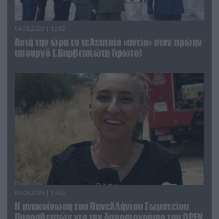
04.08.2026 | 15:02
Αυτή την ώρα το τελευταίο «αντίο» στον πρώην
υπουργό Ι.Βαρβιτσιώτη (φωτο)
04.08.2026 | 13:02
Η ανακοίνωση του Πανελλήνιου Σωματείου
Πυροσβεστών για την δημοσιογράφο του OPEN