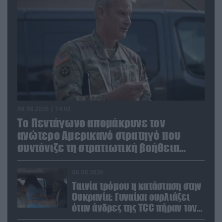
08.08.2026 | 14:02
Το Πεντάγωνο απομάκρυνε τον
ανώτερο Αμερικανό στρατηγό που
συντόνιζε τη στρατιωτική βοήθεια
προς την Ουκρανία
08.08.2026
Ταινία τρόμου η κατάσταση στην
Ουκρανία: Γυναίκα ουρλιάζει
όταν άνδρες της TCC πήραν τον
σύντροφό της (βίντεο)