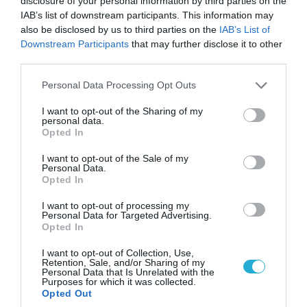
disclosure of your personal information by third parties on the
IAB’s list of downstream participants. This information may
also be disclosed by us to third parties on the
IAB’s List of
Downstream Participants
that may further disclose it to other
third parties.
Please note that this website/app uses one or more Google
Personal Data Processing Opt Outs
07.08.2026 | 23:02
services and may gather and store information including but
«Μούδιασε» η Naftogaz που βλέπει κρύο
not limited to your visit or usage behaviour. You may click to
I want to opt-out of the Sharing of my
personal data.
χειμώνα στο Κίεβο: Οι Ρώσοι διέλυσαν 7
grant or deny consent to Google and its third-party tags to
Opted In
εγκαταστάσεις του ουκρανικού κολοσσού!
use your data for below specified purposes in below Google
consent section.
I want to opt-out of the Sale of my
Personal Data.
Opted In
I want to opt-out of processing my
Personal Data for Targeted Advertising.
Opted In
I want to opt-out of Collection, Use,
Retention, Sale, and/or Sharing of my
Personal Data that Is Unrelated with the
Purposes for which it was collected.
Opted Out