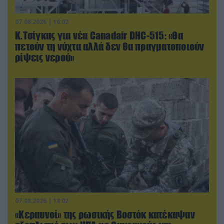
07.08.2026 | 16:02
Κ.Τσίγκας για νέα Canadair DHC-515: «Θα
πετούν τη νύχτα αλλά δεν θα πραγματοποιούν
ρίψεις νερού»
07.08.2026 | 18:02
«Κεραυνοί» της ρωσικής Βοστόκ κατέκαψαν