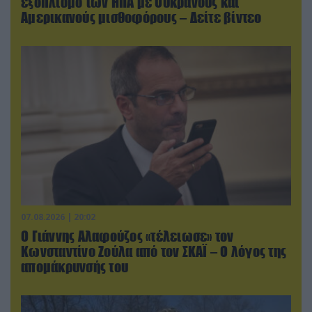
εξοπλισμό των ΗΠΑ με Ουκρανούς και
Αμερικανούς μισθοφόρους – Δείτε βίντεο
07.08.2026 | 20:02
Ο Γιάννης Αλαφούζος «τέλειωσε» τον
Κωνσταντίνο Ζούλα από τον ΣΚΑΪ – Ο λόγος της
απομάκρυνσής του