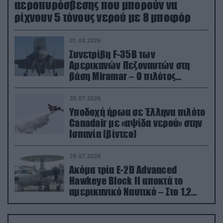
αεροπυρόσβεσης που μπορούν να
ρίχνουν 5 τόνους νερού με 8 μποφόρ
01.08.2026
Συνετρίβη F-35B των
Αμερικανών Πεζοναυτών στη
βάση Miramar – Ο πιλότος
εκτινάχθηκε εγκαίρως
30.07.2026
Υποδοχή ήρωα σε Έλληνα πιλότο
Canadair με «αψίδα νερού» στην
Ισπανία (βίντεο)
29.07.2026
Ακόμα τρία E-2D Advanced
Hawkeye Block II αποκτά το
αμερικανικό Ναυτικό – Στο 1,2
δισ.δολάρια το κόστος