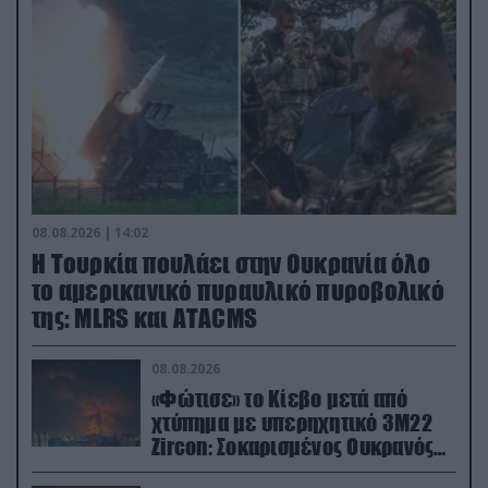
08.08.2026 | 14:02
Η Τουρκία πουλάει στην Ουκρανία όλο
το αμερικανικό πυραυλικό πυροβολικό
της: MLRS και ΑΤΑCMS
08.08.2026
«Φώτισε» το Κίεβο μετά από
χτύπημα με υπερηχητικό 3M22
Zircon: Σοκαρισμένος Ουκρανός
κατέγραψε τη στιγμή (βίντεο)