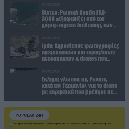
08.08.2026
Βίντεο: Ρωσική βόμβα FAB-
3000 «εξαφανίζει από τον
χάρτη» σημείο διέλευσης των
ουκρανικών δυνάμεων στην
Ζαπορίζια
08.08.2026
Ιράν: Δημοσίευσε φωτογραφίες
αμερικανικών και ισραηλινών
αεροσκαφών & drones που
καταρρίφθηκαν
08.08.2026
Σκληρή γλώσσα της Ρωσίας
κατά της Γερμανίας για το drone
με εκρηκτικά που βρέθηκε σε
αεροδρόμιο της Λειψίας
POPULAR 24H