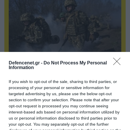
Defencenet.gr -
Do Not Process My Personal
07.08.2026 | 19:02
Information
Απετράπη το εγχείρημα Ουκρανών για
αντεπίθεση στο Κολομίγτσι: Δείτε το πριν & το
If you wish to opt-out of the sale, sharing to third parties, or
μετά της προσπάθειάς τους (βίντεο)
processing of your personal or sensitive information for
targeted advertising by us, please use the below opt-out
section to confirm your selection. Please note that after your
opt-out request is processed you may continue seeing
interest-based ads based on personal information utilized by
us or personal information disclosed to third parties prior to
your opt-out. You may separately opt-out of the further