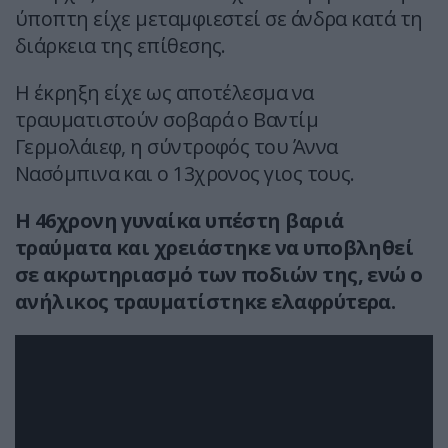
ύποπτη είχε μεταμφιεστεί σε άνδρα κατά τη
διάρκεια της επίθεσης.
Η έκρηξη είχε ως αποτέλεσμα να
τραυματιστούν σοβαρά ο Βαντίμ
Γερμολάιεφ, η σύντροφός του Άννα
Νασόμπινα και ο 13χρονος γιος τους.
Η 46χρονη γυναίκα υπέστη βαριά
τραύματα και χρειάστηκε να υποβληθεί
σε ακρωτηριασμό των ποδιών της, ενώ ο
ανήλικος τραυματίστηκε ελαφρύτερα.