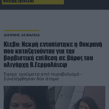
στιγμή (βίντεο)
ΔΙΕΘΝΗΣ ΑΣΦΑΛΕΙΑ
Κίεβο: Νεκρή εντοπίστηκε η Ουκρανή
που καταζητούνταν για την
βομβιστική επίθεση σε βάρος του
ολιγάρχη Β.Γερμολάιεφ
Έφερε τραύματα από πυροβολισμό -
Συνελήφθησαν δύο άτομα