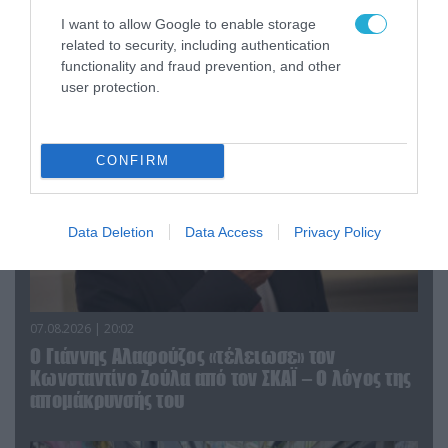
«Η απόλυτη τραγωδία»: Η «αιχμηρή» ανάρτηση
I want to allow Google to enable storage
του Αρκά για τα τατουάζ (φωτο)
related to security, including authentication
functionality and fraud prevention, and other
user protection.
CONFIRM
Data Deletion
Data Access
Privacy Policy
07.08.2026 | 20:02
Ο Γιάννης Αλαφούζος «τέλειωσε» τον
Κωνσταντίνο Ζούλα από τον ΣΚΑΪ – Ο λόγος της
απομάκρυνσής του