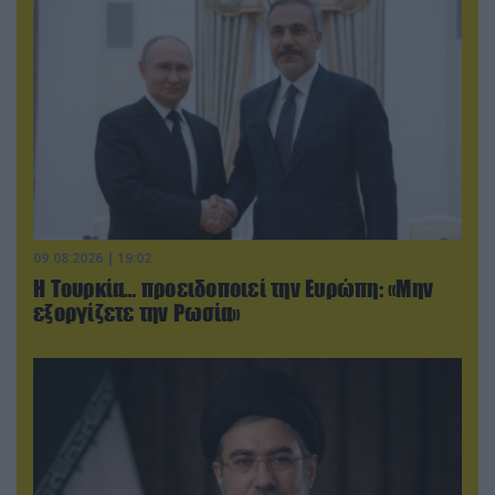
09.08.2026 | 19:02
Η Τουρκία… προειδοποιεί την Ευρώπη: «Μην
εξοργίζετε την Ρωσία»