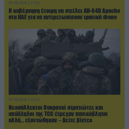
09.08.2026 | 17:02
Η κυβέρνηση έτοιμη να στείλει AH-64D Apache
στα ΗΑΕ για να αντιμετωπίσουν ιρανικά drone
09.08.2026 | 23:02
Νεοσύλλεκτοι Ουκρανοί στρατιώτες και
υπάλληλοι της TCC έτρεχαν πανικόβλητοι
αλλά… εξοντώθηκαν – Δείτε βίντεο