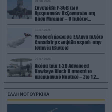
01.08.2026
Συνετρίβη F-35B των
Αμερικανών Πεζοναυτών στη
βάση Miramar – Ο πιλότος
εκτινάχθηκε εγκαίρως
30.07.2026
Υποδοχή ήρωα σε Έλληνα πιλότο
Canadair με «αψίδα νερού» στην
Ισπανία (βίντεο)
29.07.2026
Ακόμα τρία E-2D Advanced
Hawkeye Block II αποκτά το
αμερικανικό Ναυτικό – Στο 1,2
δισ.δολάρια το κόστος
ΕΛΛΗΝΟΤΟΥΡΚΙΚΑ