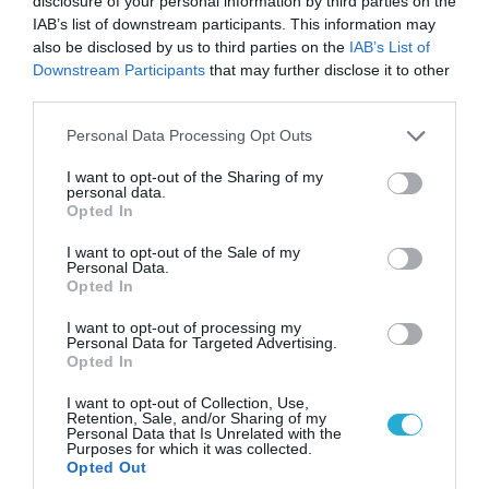
disclosure of your personal information by third parties on the
IAB’s list of downstream participants. This information may
also be disclosed by us to third parties on the
IAB’s List of
Downstream Participants
that may further disclose it to other
third parties.
Please note that this website/app uses one or more Google
Personal Data Processing Opt Outs
services and may gather and store information including but
not limited to your visit or usage behaviour. You may click to
I want to opt-out of the Sharing of my
personal data.
grant or deny consent to Google and its third-party tags to
Opted In
use your data for below specified purposes in below Google
consent section.
I want to opt-out of the Sale of my
Personal Data.
Opted In
08.08.2026 | 09:02
«Η απόλυτη τραγωδία»: Η «αιχμηρή» ανάρτηση
I want to opt-out of processing my
Personal Data for Targeted Advertising.
του Αρκά για τα τατουάζ (φωτο)
Opted In
I want to opt-out of Collection, Use,
Retention, Sale, and/or Sharing of my
Personal Data that Is Unrelated with the
Purposes for which it was collected.
Opted Out