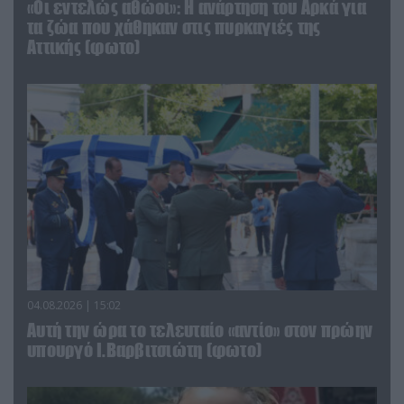
«Οι εντελώς αθώοι»: Η ανάρτηση του Αρκά για
τα ζώα που χάθηκαν στις πυρκαγιές της
Αττικής (φωτο)
04.08.2026 | 15:02
Αυτή την ώρα το τελευταίο «αντίο» στον πρώην
υπουργό Ι.Βαρβιτσιώτη (φωτο)