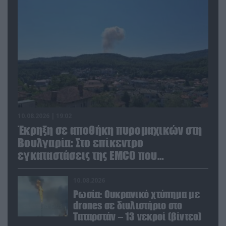
10.08.2026 | 19:02
Έκρηξη σε αποθήκη πυρομαχικών στη
Βουλγαρία: Στο επίκεντρο
εγκαταστάσεις της EMCO που
προμηθεύει την Ουκρανία
10.08.2026
Ρωσία: Ουκρανικό χτύπημα με
drones σε διυλιστήριο στο
Ταταρστάν – 13 νεκροί (βίντεο)