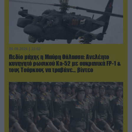
09.08.2026 | 22:02
Πεδίο μάχης η Μαύρη Θάλασσα: Ανελέητο
κυνηγητό ρωσικού Ka-52 με ουκρανικά FP-1 &
τους Τούρκους να τραβάνε… βίντεο