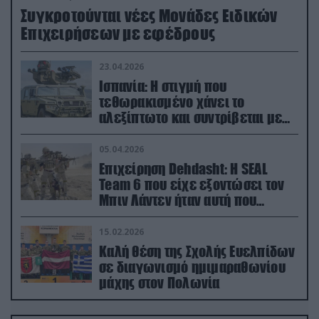
Συγκροτούνται νέες Μονάδες Ειδικών
Επιχειρήσεων με εφέδρους
23.04.2026
Ισπανία: Η στιγμή που
τεθωρακισμένο χάνει το
αλεξίπτωτο και συντρίβεται με
ορμή στο έδαφος (βίντεο)
05.04.2026
Επιχείρηση Dehdasht: Η SEAL
Team 6 που είχε εξοντώσει τον
Μπιν Λάντεν ήταν αυτή που
διέσωσε τον πιλότο του F-15
15.02.2026
Καλή θέση της Σχολής Ευελπίδων
σε διαγωνισμό ημιμαραθωνίου
μάχης στον Πολωνία