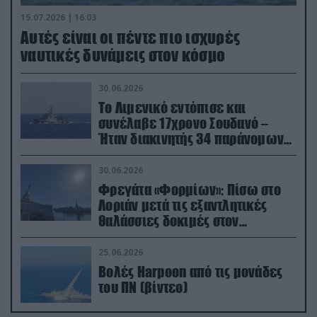
15.07.2026 | 16:03
Aυτές είναι οι πέντε πιο ισχυρές
ναυτικές δυνάμεις στον κόσμο
30.06.2026
Το Λιμενικό εντόπισε και
συνέλαβε 17χρονο Σουδανό –
Ήταν διακινητής 34 παράνομων
μεταναστών
30.06.2026
Φρεγάτα «Φορμίων»: Πίσω στο
Λοριάν μετά τις εξαντλητικές
θαλάσσιες δοκιμές στον
απαιτητικό Βισκαϊκό
25.06.2026
Βολές Harpoon από τις μονάδες
του ΠΝ (βίντεο)