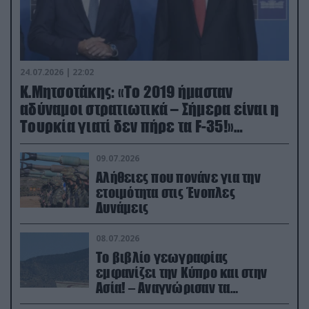
24.07.2026 | 22:02
Κ.Μητσοτάκης: «Το 2019 ήμασταν
αδύναμοι στρατιωτικά – Σήμερα είναι η
Τουρκία γιατί δεν πήρε τα F-35!»
(βίντεο)
09.07.2026
Αλήθειες που πονάνε για την
ετοιμότητα στις Ένοπλες
Δυνάμεις
08.07.2026
Το βιβλίο γεωγραφίας
εμφανίζει την Κύπρο και στην
Ασία! – Αναγνώρισαν τα
κατεχόμενα; (φωτο)