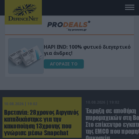
Μεταμόρφωσε τον κήπο σου με το
ικό
Ultra Box Μίνι Αλυσοπρίονο με
μπαταρία λιθίου
ΑΓΟΡΑΣΕ ΤΟ
10.08.2026 | 19:02
10.08.2026 | 19:02
Έκρηξη σε αποθήκη
Βρετανία: 28χρονος Αφγανός
πυρομαχικών στη Βο
καταδικάστηκε για την
Στο επίκεντρο εγκατ
κακοποίηση 13χρονης που
της EMCO που προμη
γνώρισε μέσω Snapchat
Ουκρανία