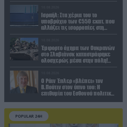
10.08.2026
Ισραήλ: Στα χέρια του το
υποβρύχιο των €550 εκατ. που
αλλάζει τις ισορροπίες στη
Μέση Ανατολή (βίντεο)
10.08.2026
Έμφορτο όχημα των Ουκρανών
στο Σλαβιάνσκ καταστράφηκε
ολοσχερώς μέσα στην πόλη!
(βίντεο)
10.08.2026
Ο Ράιν Έπλερ «βλέπει» τον
Β.Πούτιν στον ύπνο του: Η
επιθυμία του Εσθονού πολιτικού
πριν κλείσει τα μάτια του
POPULAR 24H