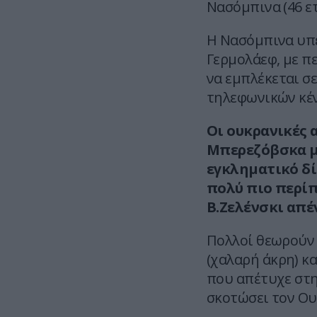
Νασόμπινα (46 ετ
Η Νασόμπινα υπέ
Γερμολάεφ, με πε
να εμπλέκεται σ
τηλεφωνικών κέν
Οι ουκρανικές 
Μπερεζόβσκα μ
εγκληματικό δί
πολύ πιο περίπ
Β.Ζελένσκι απέ
Πολλοί θεωρούν 
(χαλαρή άκρη) και
που απέτυχε στη
σκοτώσει τον Ου