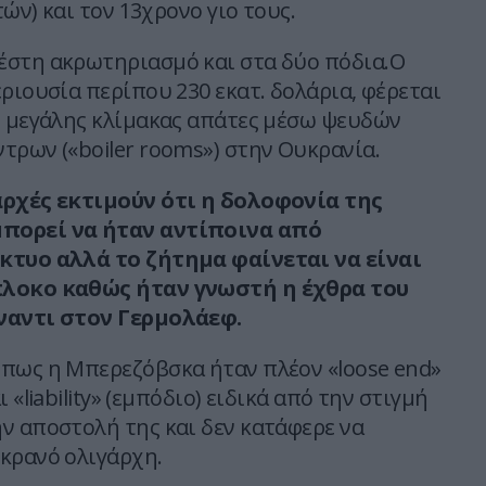
ών) και τον 13χρονο γιο τους.
στη ακρωτηριασμό και στα δύο πόδια.Ο
ριουσία περίπου 230 εκατ. δολάρια, φέρεται
ε μεγάλης κλίμακας απάτες μέσω ψευδών
τρων («boiler rooms») στην Ουκρανία.
αρχές εκτιμούν ότι η δολοφονία της
πορεί να ήταν αντίποινα από
κτυο αλλά το ζήτημα φαίνεται να είναι
λοκο καθώς ήταν γνωστή η έχθρα του
ναντι στον Γερμολάεφ.
πως η Μπερεζόβσκα ήταν πλέον «loose end»
 «liability» (εμπόδιο) ειδικά από την στιγμή
ν αποστολή της και δεν κατάφερε να
κρανό ολιγάρχη.