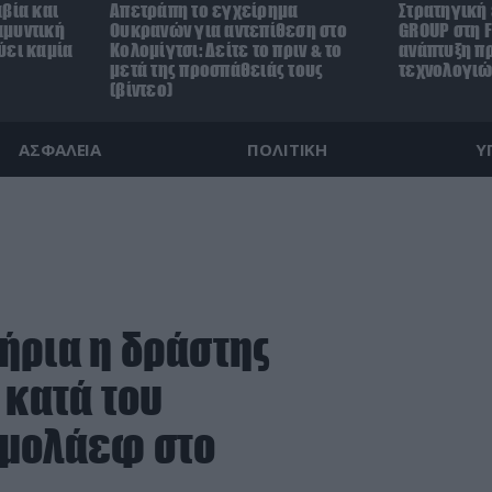
βία και
Απετράπη το εγχείρημα
Στρατηγική
αμυντική
Ουκρανών για αντεπίθεση στο
GROUP στη F
ύει καμία
Κολομίγτσι: Δείτε το πριν & το
ανάπτυξη π
μετά της προσπάθειάς τους
τεχνολογιώ
(βίντεο)
ΑΣΦΑΛΕΙΑ
ΠΟΛΙΤΙΚΗ
Υ
ήρια η δράστης
 κατά του
ρμολάεφ στο