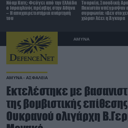
Νόαμ Κατς: Φεύγει από την Ελλάδα
Τουρκία, Σαουδική Αρα
ο Ισραηλινός πρέσβης στην Αθήνα
Πακιστάν υπέγραψαν 
– Η αποχαιρετιστήρια ανάρτησή
συμφωνία: «Δεν στοχε
του
χώρα» λέει η Άγκυρα
ΑΜΥΝΑ
ΑΜΥΝΑ - ΑΣΦΑΛΕΙΑ
Εκτελέστηκε με βασανιστ
της βομβιστικής επίθεσης
Ουκρανού ολιγάρχη Β.Γε