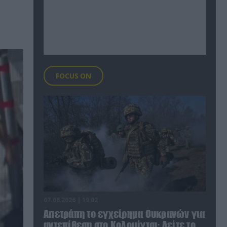
FOCUS ON
07.08.2026 | 19:02
Απετράπη το εγχείρημα Ουκρανών για
αντεπίθεση στο Κολομίγτσι: Δείτε το