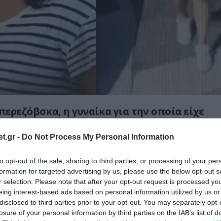
ερεζόβσκα, η γυναίκα για την οποία είχε
ς ένταλμα σύλληψης από την Ιντερπόλ για
 επίθεση κατά του Ουκρανού ολιγάρχη
t.gr -
Do Not Process My Personal Information
εφ, στο Μονακό, βρέθηκε νεκρή στο Κίεβο
to opt-out of the sale, sharing to third parties, or processing of your per
το κεφάλι ενώ όλες οι ενδείξεις δείχνουν
formation for targeted advertising by us, please use the below opt-out s
εί βασανιστήρια πριν εκτελεστεί.
r selection. Please note that after your opt-out request is processed y
eing interest-based ads based on personal information utilized by us or
ρχές συνέλαβαν δύο άνδρες ως υπεύθυνους
disclosed to third parties prior to your opt-out. You may separately opt-
: έ
ναν πρώην αστυνομικό και έναν
losure of your personal information by third parties on the IAB’s list of