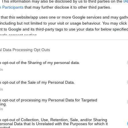
. This information may also be disclosed by us to third parties on the
IA
ουκρανικών μυστικών υπηρεσιώ
ν, δηλαδή
Participants
that may further disclose it to other third parties.
GUR.
 that this website/app uses one or more Google services and may gath
including but not limited to your visit or usage behaviour. You may click 
τόματα εμπλέκει την GUR και άρα το ίδιο
 to Google and its third-party tags to use your data for below specifi
ράτος σε επίθεση σε ευρωπαϊκή χώρα και
ogle consent section.
του είναι ζήτημα.
l Data Processing Opt Outs
α έρευνας στην κατοικία του πρώην
 ανακριτές ανακάλυψαν ένα υπόγειο που
o opt-out of the Sharing of my personal data.
μο βασανιστηρίων.
In
καν αίματα, τσεκούρια, σφυριά, όπλα και
o opt-out of the Sale of my Personal Data.
γρά. Το βίντεο που δημοσιοποιήθηκε
In
οτεινό κρησφύγετο με κηλίδες αίματος
to opt-out of processing my Personal Data for Targeted
ing.
ο πάτωμα
.
In
an investigators uncovered a blood-stained
o opt-out of Collection, Use, Retention, Sale, and/or Sharing
ersonal Data that Is Unrelated with the Purposes for which it
mbling a torture chamber in the home of a
lected.