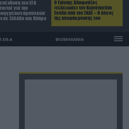
Ο Γιάννης Αλαφούζος
 επένδυση του EFA
«τέλειωσε» τον Κωνσταντίνο
ractal για την
Ζούλα από τον ΣΚΑΪ – Ο λόγος
ροηγμένων αμυντικών
της απομάκρυνσής του
ν σε Ελλάδα και Κύπρο
Π.ΕΘ.Α
ΒΙΟΜΗΧΑΝΙΑ