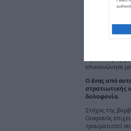
Σύμφωνα με τους
authenti
συλληφθέντες 
επανειλημμένε
και πορτοφόλι
Αυτό οδήγησε το
εμπλεκόμενους 
την επιστροφή τ
επικοινώνησε με 
Ο ένας από αυτ
στρατιωτικής 
δολοφονία.
Στόχος της βομβ
Ουκρανός επιχει
τραυματιστεί σο