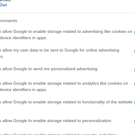
Out
 officer arrested over the killing of Monaco
ng suspect Anastasiia Berezovska.
consents
 released footage showing axes, hammers,
o allow Google to enable storage related to advertising like cookies on
 bottles…
pic.twitter.com/GnRAOSWOWI
evice identifiers in apps.
o allow my user data to be sent to Google for online advertising
uropa.com (@europa)
July 7, 2026
s.
υπόθεσης
to allow Google to send me personalized advertising.
ίχε διαφύγει από το Μονακό μετά την
o allow Google to enable storage related to analytics like cookies on
νίας, ταξιδεύοντας μέσω Ιταλίας και
evice identifiers in apps.
ού επιστρέψει στο Κίεβο.
o allow Google to enable storage related to functionality of the website
 κατηγορίες για απόπειρα δολοφονίας,
ρηκτικού μηχανισμού σε δημόσιο χώρο
o allow Google to enable storage related to personalization.
κή συνωμοσία.
o allow Google to enable storage related to security, including