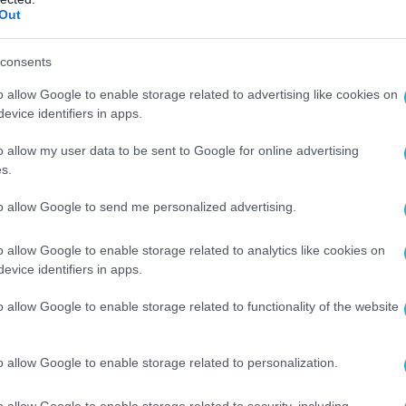
Out
 προς την επιστροφή των Ρώσων αθλητών
οργανώσεις.
consents
 Ρωσία θα συνεχίσει τις προσπάθειες για την
o allow Google to enable storage related to advertising like cookies on
ταση της συμμετοχής των αθλητών της σε
evice identifiers in apps.
o allow my user data to be sent to Google for online advertising
s.
to allow Google to send me personalized advertising.
o allow Google to enable storage related to analytics like cookies on
evice identifiers in apps.
o allow Google to enable storage related to functionality of the website
o allow Google to enable storage related to personalization.
o allow Google to enable storage related to security, including