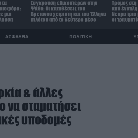
 τα
Σύγκρουση ελικοπτέρων στην
Τρόμος στη
αιοφόρα:
Ψάθα: Οι καταθέσεις του
από ένοπλη 
ε μία
Βρετανού χειριστή και του Έλληνα
Νεκρά τρία 
άλασσα
πιλότου από το δεύτερο μέσο
οι τραυματί
ΑΣΦΑΛΕΙΑ
ΠΟΛΙΤΙΚΗ
Υ
ρκία & άλλες
ο να σταματήσει
ιακές υποδομές