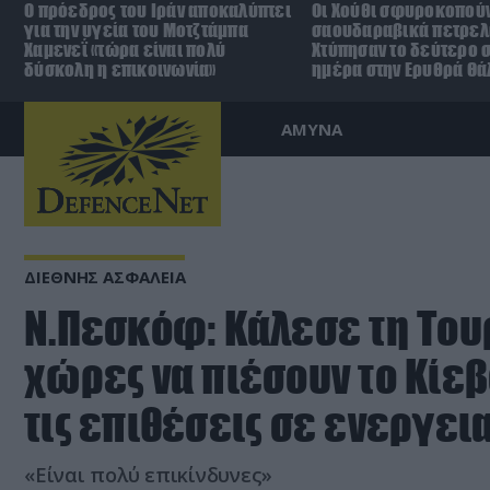
Ο πρόεδρος του Ιράν αποκαλύπτει
Οι Χούθι σφυροκοπούν
για την υγεία του Μοτζτάμπα
σαουδαραβικά πετρελ
Χαμενεΐ «τώρα είναι πολύ
Χτύπησαν το δεύτερο σ
δύσκολη η επικοινωνία»
ημέρα στην Ερυθρά Θ
ΑΜΥΝΑ
ΔΙΕΘΝΗΣ ΑΣΦΑΛΕΙΑ
Ν.Πεσκόφ: Κάλεσε τη Του
χώρες να πιέσουν το Κίεβ
τις επιθέσεις σε ενεργε
«Είναι πολύ επικίνδυνες»