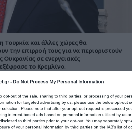
 η Τουρκία και άλλες χώρες θα
ν την επιρροή τους για να περιοριστούν
ης Ουκρανίας σε ενεργειακές
εξέφρασε το Κρεμλίνο.
ιξε ότι η Ουκρανία επιτέθηκε στον σταθμό
t.gr -
Do Not Process My Personal Information
οντάρσκαγια της Gazprom, εγκατάσταση που
ς εξαγωγές φυσικού αερίου προς την Τουρκία
to opt-out of the sale, sharing to third parties, or processing of your per
formation for targeted advertising by us, please use the below opt-out s
 Blue Stream.
r selection. Please note that after your opt-out request is processed y
eing interest-based ads based on personal information utilized by us or
υ Κρεμλίνου, Ντμίτρι Πεσκόφ, χαρακτήρισε
disclosed to third parties prior to your opt-out. You may separately opt-
«πολύ επικίνδυνο»
, σημειώνοντας ότι η
losure of your personal information by third parties on the IAB’s list of