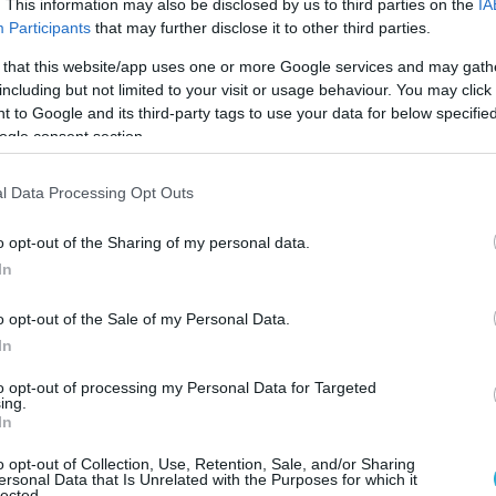
αμβάνει μέτρα για τον περιορισμό των
. This information may also be disclosed by us to third parties on the
IA
Participants
that may further disclose it to other third parties.
ρόμοιες επιθέσεις στο μέλλον.
 that this website/app uses one or more Google services and may gath
Πεσκόφ αναφέρθηκε στις συζητήσεις για
including but not limited to your visit or usage behaviour. You may click 
 to Google and its third-party tags to use your data for below specifi
ης νομοθεσίας σχετικά με την ανάπτυξη
ogle consent section.
 στη Φινλανδία, μετά την απόφαση του
ωρήσει σε τροποποίηση σχετικού νόμου που
l Data Processing Opt Outs
ερίοδο του Ψυχρού Πολέμου.
o opt-out of the Sharing of my personal data.
ξε ότι μια τέτοια εξέλιξη δεν θα ενισχύσει
In
 περιοχής, ενώ η Φινλανδία, που έχει κοινά
ερίπου 1.340 χιλιομέτρων με τη Ρωσία,
o opt-out of the Sale of my Personal Data.
οσαρμογή της πολιτικής της στο πλαίσιο της
In
 στο ΝΑΤΟ.
to opt-out of processing my Personal Data for Targeted
ing.
In
υ Κρεμλίνου σχολίασε επίσης την απόφαση
υμπιακής Επιτροπής να άρει τον αποκλεισμό
o opt-out of Collection, Use, Retention, Sale, and/or Sharing
ersonal Data that Is Unrelated with the Purposes for which it
μπιακής Επιτροπής, χαρακτηρίζοντάς την
lected.