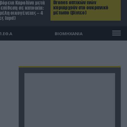
Drones οπτικών ινών
 βόρεια Καρολίνα μετά
κυριαρχούν στο ουκρανικό
επίθεση σε κατοικία:
μέτωπο (βίντεο)
μέλη οικογένειας – 4
ες (upd)
Π.ΕΘ.Α
ΒΙΟΜΗΧΑΝΙΑ