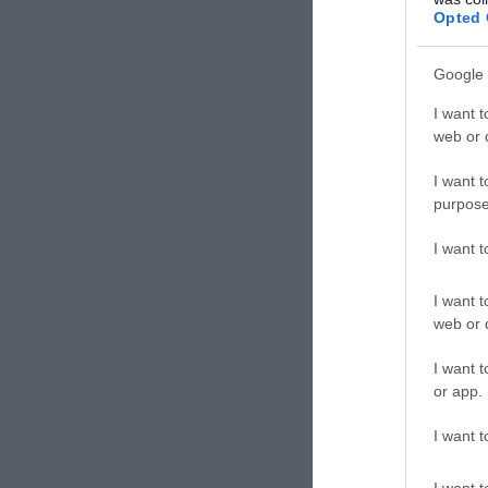
Opted 
σημαντικό βήμα
στις διεθνείς δι
Google 
Όπως ανέφερε, η
I want t
πλήρη αποκατάσ
web or d
διεθνείς αγώνες.
I want t
purpose
I want 
I want t
web or d
I want t
or app.
I want t
I want t