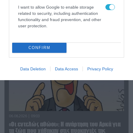
I want to allow Google to enable storage
06.08.2026 | 14:02
related to security, including authentication
«Επιχείρηση ελεύθερα πεζοδρόμια» στην
functionality and fraud prevention, and other
Αθήνα: Απομακρύνθηκαν παράνομα
user protection.
αντικείμενα από κοινόχρηστους χώρους
CONFIRM
Data Deletion
Data Access
Privacy Policy
06.08.2026 | 09:03
«Οι εντελώς αθώοι»: Η ανάρτηση του Αρκά για
τα ζώα που χάθηκαν στις πυρκαγιές της