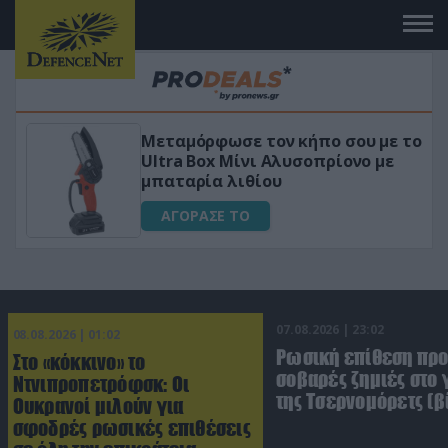
 το
«Μαγική» φόρμουλα τριβόλι + VIP
για αύξηση της λίμπιντο
ΑΓΟΡΑΣΕ ΤΟ
07.08.2026 | 23:02
08.08.2026 | 01:02
Ρωσική επίθεση πρ
Στο «κόκκινο» το
σοβαρές ζημιές στο
Ντνιπροπετρόφσκ: Οι
της Τσερνομόρετς (β
Ουκρανοί μιλούν για
σφοδρές ρωσικές επιθέσεις