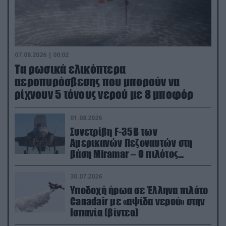
07.08.2026 | 00:02
Τα ρωσικά ελικόπτερα
αεροπυρόσβεσης που μπορούν να
ρίχνουν 5 τόνους νερού με 8 μποφόρ
01.08.2026
Συνετρίβη F-35B των
Αμερικανών Πεζοναυτών στη
βάση Miramar – Ο πιλότος
εκτινάχθηκε εγκαίρως
30.07.2026
Υποδοχή ήρωα σε Έλληνα πιλότο
Canadair με «αψίδα νερού» στην
Ισπανία (βίντεο)