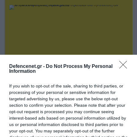
Defencenet.gr -
Do Not Process My Personal
Information
07.08.2026 | 23:02
If you wish to opt-out of the sale, sharing to third parties, or
Τα πρώτα πλάνα ομάδας Βορειοκορεατών
processing of your personal or sensitive information for
στρατιωτών από την αποστολή των 30.000
targeted advertising by us, please use the below opt-out
που έφτασαν στη Ρωσία (βίντεο)
section to confirm your selection. Please note that after your
opt-out request is processed you may continue seeing
interest-based ads based on personal information utilized by
us or personal information disclosed to third parties prior to
your opt-out. You may separately opt-out of the further