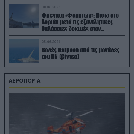
μεταναστών
30.06.2026
Φρεγάτα «Φορμίων»: Πίσω στο
Λοριάν μετά τις εξαντλητικές
θαλάσσιες δοκιμές στον
απαιτητικό Βισκαϊκό
25.06.2026
Βολές Harpoon από τις μονάδες
του ΠΝ (βίντεο)
ΑΕΡΟΠΟΡΙΑ