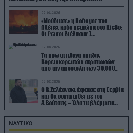
07.08.2026
«Μούδιασε» η Naftogaz που
βλέπει κρύο χειμώνα στο Κίεβο:
Οι Ρώσοι διέλυσαν 7
εγκαταστάσεις του ουκρανικού
κολοσσού!
07.08.2026
Τα πρώτα πλάνα ομάδας
Βορειοκορεατών στρατιωτών
από την αποστολή των 30.000
που έφτασαν στη Ρωσία (βίντεο)
07.08.2026
Ο Β.Ζελέσνσκι έφτασε στη Σερβία
και θα συναντηθεί με τον
Α.Βούτσιτς – Όλα τα βλέμματα
στις σχέσεις με τη Ρωσία
ΝΑΥΤΙΚΟ