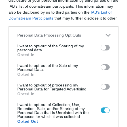
disclosure of your personal information by third parties on the
IAB’s list of downstream participants. This information may
also be disclosed by us to third parties on the
IAB’s List of
Downstream Participants
that may further disclose it to other
third parties.
Please note that this website/app uses one or more Google
Personal Data Processing Opt Outs
services and may gather and store information including but
not limited to your visit or usage behaviour. You may click to
I want to opt-out of the Sharing of my
07.08.2026 | 08:02
personal data.
grant or deny consent to Google and its third-party tags to
Opted In
Οι ρωσικές δυνάμεις απέχουν μόλις 5 χλμ.
use your data for below specified purposes in below Google
από Σλαβιάνσκ και Κραματόρσκ στο Ντονέτσκ
consent section.
I want to opt-out of the Sale of my
Personal Data.
Opted In
ΠΟΛΙΤΙΚΗ
I want to opt-out of processing my
Personal Data for Targeted Advertising.
Opted In
I want to opt-out of Collection, Use,
Retention, Sale, and/or Sharing of my
Personal Data that Is Unrelated with the
Purposes for which it was collected.
Opted Out