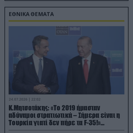
ΕΘΝΙΚΑ ΘΕΜΑΤΑ
24.07.2026 | 22:02
Κ.Μητσοτάκης: «Το 2019 ήμασταν
αδύναμοι στρατιωτικά – Σήμερα είναι η
Τουρκία γιατί δεν πήρε τα F-35!»
(βίντεο)