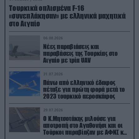
Τουρκικά οπλισμένα F-16
«συνεπλάκησαν» με ελληνικά μαχητικά
στο Αιγαίο
06.08.2026
Νέες παραβιάσεις και
παραβάσεις της Τουρκίας στο
Αιγαίο με τρία UAV
31.07.2026
Πάνω από ελληνικό έδαφος
πέταξε για πρώτη φορά μετά το
2023 τουρκικό αεροσκάφος
29.07.2026
Ο Κ.Μητσοτάκης μιλούσε για
αποτροπή στο Αγαθονήσι και οι
Τούρκοι παραβίαζαν με ΑΦΝΣ και
drone