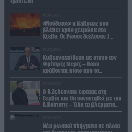
(βίντεο)
07.08.2026
«Μούδιασε» η Naftogaz που
βλέπει κρύο χειμώνα στο
Κίεβο: Οι Ρώσοι διέλυσαν 7
εγκαταστάσεις του ουκρανικού
κολοσσού!
07.08.2026
Κυβερνοεπίθεση με στόχο τον
Φρίντριχ Μερτς – Ποιοι
κρύβονται πίσω από το
παραποιημένο βίντεο
07.08.2026
Ο Β.Ζελέσνσκι έφτασε στη
Σερβία και θα συναντηθεί με τον
Α.Βούτσιτς – Όλα τα βλέμματα
στις σχέσεις με τη Ρωσία
07.08.2026
Νέα ρωσικά πλήγματα σε πλοία