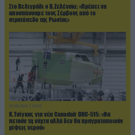
Στο Βελιγράδι ο Β.Ζελένσκι: «Πρέπει να
αποσπάσουμε τους Σέρβους από το
στρατόπεδο της Ρωσίας»
07.08.2026 | 16:02
Κ.Τσίγκας για νέα Canadair DHC-515: «Θα
πετούν τη νύχτα αλλά δεν θα πραγματοποιούν
ρίψεις νερού»