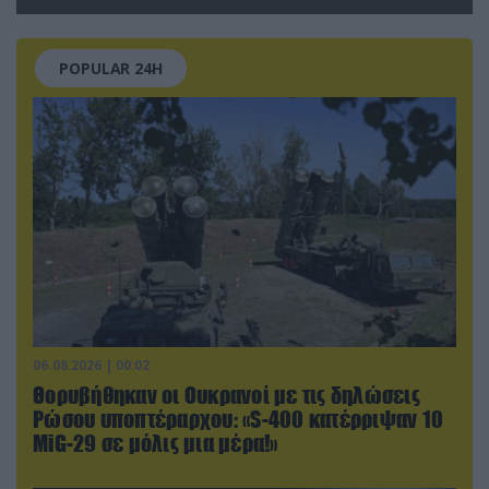
τραυματίες (βίντεο)
POPULAR 24H
06.08.2026 | 00:02
Θορυβήθηκαν οι Ουκρανοί με τις δηλώσεις
Ρώσου υποπτέραρχου: «S-400 κατέρριψαν 10
MiG-29 σε μόλις μια μέρα!»