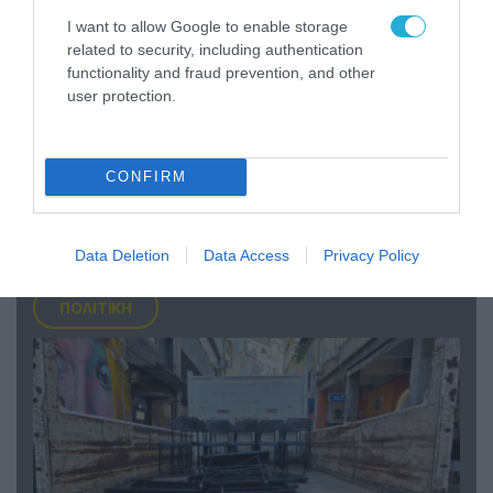
I want to allow Google to enable storage
related to security, including authentication
functionality and fraud prevention, and other
user protection.
06.08.2026 | 14:02
«Επιχείρηση ελεύθερα πεζοδρόμια» στην
CONFIRM
Αθήνα: Απομακρύνθηκαν παράνομα
αντικείμενα από κοινόχρηστους χώρους
Data Deletion
Data Access
Privacy Policy
ΠΟΛΙΤΙΚΗ