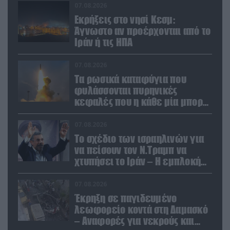
07.08.2026
Εκρήξεις στο νησί Κεσμ:
Άγνωστο αν προέρχονται από το
Ιράν ή τις ΗΠΑ
07.08.2026
Τα ρωσικά καταφύγια που
φυλάσσονται πυρηνικές
κεφαλές που η κάθε μία μπορεί
να καταστρέψει «μία
Θεσσαλονίκη»
07.08.2026
Το σχέδιο των ισραηλινών για
να πείσουν τον Ν.Τραμπ να
χτυπήσει το Ιράν – Η εμπλοκή
του Μ.Αχμαντινετζάντ
07.08.2026
Έκρηξη σε παγιδευμένο
λεωφορείο κοντά στη Δαμασκό
– Αναφορές για νεκρούς και