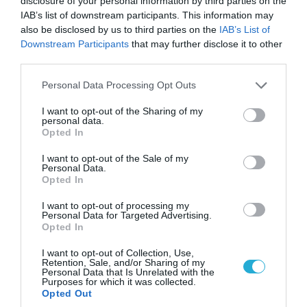
Αδειάζουν το Κραματόρσκ οι Ουκρανοί:
disclosure of your personal information by third parties on the
Έκτακτη εκκένωση στην πόλη μετά την
IAB’s list of downstream participants. This information may
αιφνιδιαστική προώθηση των Ρώσων (βίντεο)
also be disclosed by us to third parties on the
IAB’s List of
Downstream Participants
that may further disclose it to other
third parties.
Please note that this website/app uses one or more Google
Personal Data Processing Opt Outs
services and may gather and store information including but
not limited to your visit or usage behaviour. You may click to
I want to opt-out of the Sharing of my
personal data.
grant or deny consent to Google and its third-party tags to
Opted In
use your data for below specified purposes in below Google
consent section.
I want to opt-out of the Sale of my
Personal Data.
Opted In
I want to opt-out of processing my
Personal Data for Targeted Advertising.
Opted In
06.08.2026 | 17:02
Ουκρανία: Αποκαλύφθηκε ο αριθμός των
I want to opt-out of Collection, Use,
ξένων εθελοντών που πολεμούν για το Κίεβο
Retention, Sale, and/or Sharing of my
Personal Data that Is Unrelated with the
Purposes for which it was collected.
Opted Out