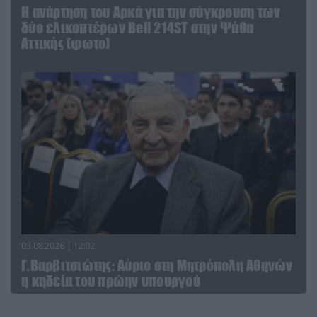
Η ανάρτηση του Αρκά για την σύγκρουση των
δύο ελικοπτέρων Bell 214ST στην Ψάθα
Αττικής (φωτο)
03.08.2026 | 12:02
Γ.Βαρβιτσιώτης: Aύριο στη Μητρόπολη Αθηνών
η κηδεία του πρώην υπουργού