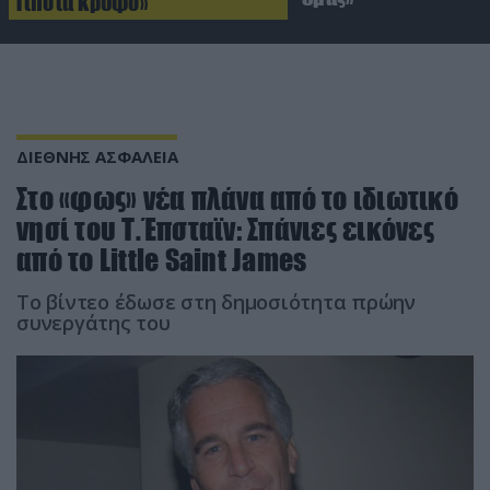
Τίποτα κρυφό»
ΔΙΕΘΝΗΣ ΑΣΦΑΛΕΙΑ
Στο «φως» νέα πλάνα από το ιδιωτικό
νησί του Τ.Έπσταϊν: Σπάνιες εικόνες
από το Little Saint James
Το βίντεο έδωσε στη δημοσιότητα πρώην
συνεργάτης του