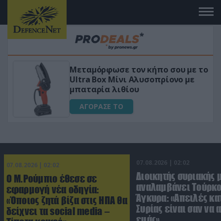
 το
«Μαγική» φόρμουλα τριβόλι + VIP
για αύξηση της λίμπιντο
ΑΓΟΡΑΣΕ ΤΟ
07.08.2026 | 02:02
07.08.2026 | 02:02
Διοικητής συριακής 
Ο Μ.Ρούμπιο έθεσε σε
αναλαμβάνει Τούρκο
εφαρμογή νέα οδηγία:
Άγκυρα: «Απειλές κα
«Όποιος ζητά βίζα στις ΗΠΑ θα
Συρίας είναι σαν να 
δείχνει τα social media –
εμάς»