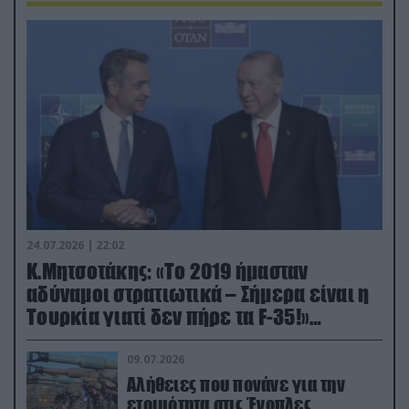
24.07.2026 | 22:02
Κ.Μητσοτάκης: «Το 2019 ήμασταν
αδύναμοι στρατιωτικά – Σήμερα είναι η
Τουρκία γιατί δεν πήρε τα F-35!»
(βίντεο)
09.07.2026
Αλήθειες που πονάνε για την
ετοιμότητα στις Ένοπλες