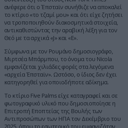
ανέφερε ότι ο Έπσταϊν συνήθιζε να αποκαλεί
το κτίριο «το τζαμί μου» και ότι είχε ζητήσει
να τροποποιηθούν διακοσμητικά στοιχεία,
αντικαθιστώντας την αραβική λέξη για τον
Θεό με τα αρχικά «J» και «E».
Σύμφωνα με τον Ρουμάνο δημοσιογράφο,
Μιρτσέα Μπάρμπου, το όνομα του Nicola
εμφανίζεται χιλιάδες φορές στα λεγόμενα
«αρχεία Έπσταϊν». Ωστόσο, ο ίδιος δεν έχει
κατηγορηθεί για οποιοδήποτε αδίκημα.
Το κτίριο Five Palms είχε καταγραφεί και σε
φωτογραφικό υλικό που δημοσιοποίησε η
Επιτροπή Εποπτείας της Βουλής των
Αντιπροσώπων των ΗΠΑ τον Δεκέμβριο του
2025, όπου το εσωτερικό του εμφανιζόταν