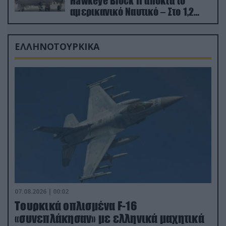
Hawkeye Block II αποκτά το
αμερικανικό Ναυτικό – Στο 1,2
δισ.δολάρια το κόστος
ΕΛΛΗΝΟΤΟΥΡΚΙΚΑ
07.08.2026 | 00:02
Τουρκικά οπλισμένα F-16
«συνεπλάκησαν» με ελληνικά μαχητικά