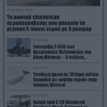
07.08.2026 | 00:02
Τα ρωσικά ελικόπτερα
αεροπυρόσβεσης που μπορούν να
ρίχνουν 5 τόνους νερού με 8 μποφόρ
01.08.2026
Συνετρίβη F-35B των
Αμερικανών Πεζοναυτών στη
βάση Miramar – Ο πιλότος
εκτινάχθηκε εγκαίρως
30.07.2026
Υποδοχή ήρωα σε Έλληνα πιλότο
Canadair με «αψίδα νερού» στην
Ισπανία (βίντεο)
29.07.2026
Ακόμα τρία E-2D Advanced