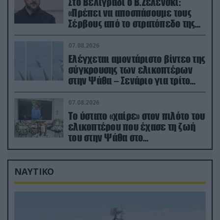
Στο Βελιγράδι ο Β.Ζελένσκι:
«Πρέπει να αποσπάσουμε τους
Σέρβους από το στρατόπεδο της
Ρωσίας»
07.08.2026
Ελέγχεται αμοντάριστο βίντεο της
σύγκρουσης των ελικοπτέρων
στην Ψάθα – Σενάριο για τρίτο
ελικόπτερο
07.08.2026
Το ύστατο «χαίρε» στον πιλότο του
ελικοπτέρου που έχασε τη ζωή
του στην Ψάθα στο
αποτεφρωτήριο Ριτσώνας
ΝΑΥΤΙΚΟ