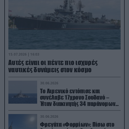
15.07.2026 | 16:03
Aυτές είναι οι πέντε πιο ισχυρές
ναυτικές δυνάμεις στον κόσμο
30.06.2026
Το Λιμενικό εντόπισε και
συνέλαβε 17χρονο Σουδανό –
Ήταν διακινητής 34 παράνομων
μεταναστών
30.06.2026
Φρεγάτα «Φορμίων»: Πίσω στο