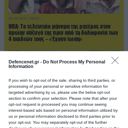
06.08.2026 | 09:02
ΗΠΑ: Το τελευταίο μήνυμα της μητέρας στον
πρώην σύζυγό της πριν από τη δολοφονία των
4 παιδιών τους – «Έχουν ίωση»
Defencenet.gr -
Do Not Process My Personal
Information
If you wish to opt-out of the sale, sharing to third parties, or
processing of your personal or sensitive information for
targeted advertising by us, please use the below opt-out
section to confirm your selection. Please note that after your
opt-out request is processed you may continue seeing
interest-based ads based on personal information utilized by
us or personal information disclosed to third parties prior to
05.08.2026 | 22:02
your opt-out. You may separately opt-out of the further