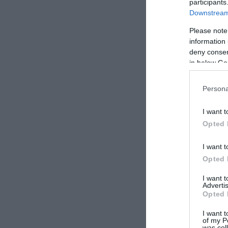
participants
Downstream 
Please note
information 
deny consent
in below Go
Persona
I want t
Opted 
I want t
Opted 
I want 
Advertis
Opted 
I want t
of my P
was col