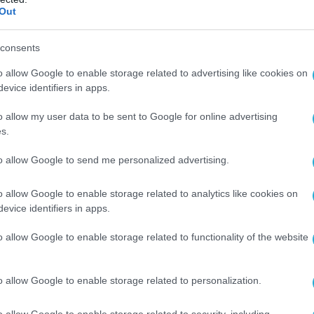
Out
consents
o allow Google to enable storage related to advertising like cookies on
evice identifiers in apps.
o allow my user data to be sent to Google for online advertising
s.
to allow Google to send me personalized advertising.
o allow Google to enable storage related to analytics like cookies on
στάσεις διαθέτουν συνολική δυναμικότητα
evice identifiers in apps.
ς και 23,5 εκατομμυρίων τόνων αργού
ίως, γεγονός που καθιστά το συγκρότημα μία
o allow Google to enable storage related to functionality of the website
κές μονάδες της ρωσικής πετρελαϊκής
o allow Google to enable storage related to personalization.
o allow Google to enable storage related to security, including