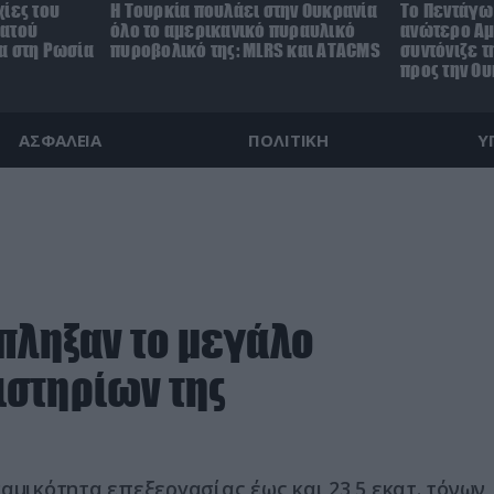
ίες του
Η Τουρκία πουλάει στην Ουκρανία
Το Πεντάγω
ρατού
όλο το αμερικανικό πυραυλικό
ανώτερο Αμ
α στη Ρωσία
πυροβολικό της: MLRS και ΑΤΑCMS
συντόνιζε τ
προς την Ο
ΑΣΦΑΛΕΙΑ
ΠΟΛΙΤΙΚΗ
Υ
πληξαν το μεγάλο
ιστηρίων της
αμικότητα επεξεργασίας έως και 23,5 εκατ. τόνων