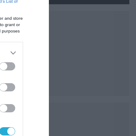
βρέθηκε σε αεροδρόμιο της
B’s List of
Λειψίας
er and store
to grant or
ed purposes