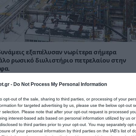
δυνάμεις εξαπέλυσαν νωρίτερα σήμερα
άλο ρωσικό διυλιστήριο πετρελαίου στην
φα.
ς Ούφα βρίσκεται το μεγάλο συγκρότημα
t.gr -
Do Not Process My Personal Information
 Bashneft, το οποίο αποτελείται από τρεις
 το Bashneft-Novoil, το Bashneft-
to opt-out of the sale, sharing to third parties, or processing of your per
formation for targeted advertising by us, please use the below opt-out s
ι το Bashneft-UNPZ.
r selection. Please note that after your opt-out request is processed y
eing interest-based ads based on personal information utilized by us or
disclosed to third parties prior to your opt-out. You may separately opt-
losure of your personal information by third parties on the IAB’s list of