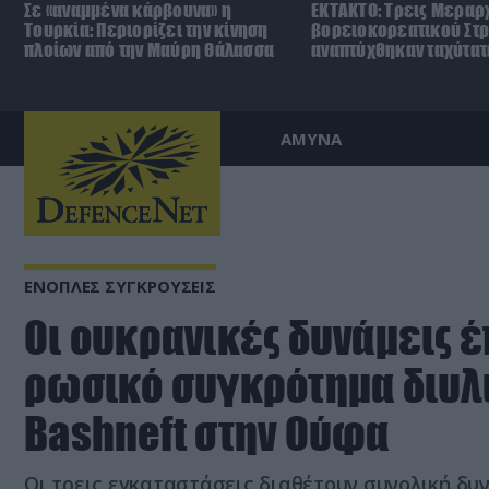
Σε «αναμμένα κάρβουνα» η
ΕΚΤΑΚΤΟ: Τρεις Μεραρχ
Τουρκία: Περιορίζει την κίνηση
βορειοκορεατικού Στ
πλοίων από την Μαύρη Θάλασσα
αναπτύχθηκαν ταχύτατ
ΑΜΥΝΑ
ΕΝΟΠΛΕΣ ΣΥΓΚΡΟΥΣΕΙΣ
Οι ουκρανικές δυνάμεις έ
ρωσικό συγκρότημα διυλ
Bashneft στην Ούφα
Οι τρεις εγκαταστάσεις διαθέτουν συνολική δυν