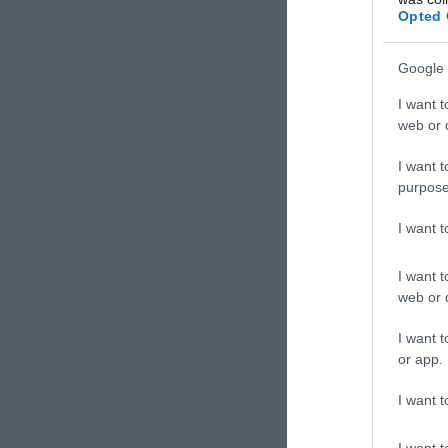
Opted 
Google 
I want t
web or d
I want t
purpose
I want 
I want t
Οι τρεις εγκατα
web or d
επεξεργασίας έω
πετρελαίου ετησ
I want t
or app.
από τις σημαντι
βιομηχανίας.
I want t
I want t