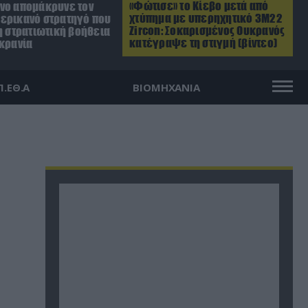
«Φώτισε» το Κίεβο μετά από
νο απομάκρυνε τον
χτύπημα με υπερηχητικό 3M22
ερικανό στρατηγό που
Zircon: Σοκαρισμένος Ουκρανός
η στρατιωτική βοήθεια
κατέγραψε τη στιγμή (βίντεο)
υκρανία
Π.ΕΘ.Α
ΒΙΟΜΗΧΑΝΙΑ