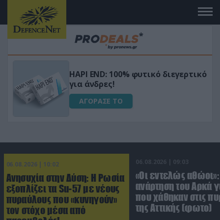
Μεταμόρφωσε τον κήπο σου με το
ικό
Ultra Box Μίνι Αλυσοπρίονο με
μπαταρία λιθίου
ΑΓΟΡΑΣΕ ΤΟ
06.08.2026 | 09:03
06.08.2026 | 10:02
«Οι εντελώς αθώοι»:
Ανησυχία στην Δύση: H Ρωσία
ανάρτηση του Αρκά γ
εξοπλίζει τα Su-57 με νέους
που χάθηκαν στις πυ
πυραύλους που «κυνηγούν»
της Αττικής (φωτο)
τον στόχο μέσα από