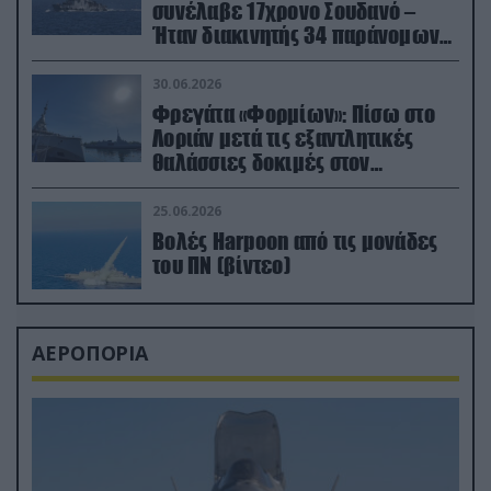
συνέλαβε 17χρονο Σουδανό –
Ήταν διακινητής 34 παράνομων
μεταναστών
30.06.2026
Φρεγάτα «Φορμίων»: Πίσω στο
Λοριάν μετά τις εξαντλητικές
θαλάσσιες δοκιμές στον
απαιτητικό Βισκαϊκό
25.06.2026
Βολές Harpoon από τις μονάδες
του ΠΝ (βίντεο)
ΑΕΡΟΠΟΡΙΑ