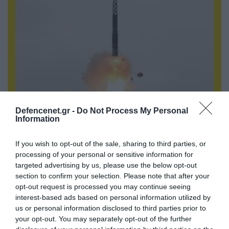
Defencenet.gr -
Do Not Process My Personal
05.08.2026 | 20:02
Information
Αναδιάταξη για τον ρωσικό Στρατό στο
Ντονμπάς με εντολή Πούτιν: Οι αλλαγές στη
If you wish to opt-out of the sale, sharing to third parties, or
διοίκηση και πύραυλοι από τη Β.Κορέα
processing of your personal or sensitive information for
targeted advertising by us, please use the below opt-out
section to confirm your selection. Please note that after your
opt-out request is processed you may continue seeing
interest-based ads based on personal information utilized by
us or personal information disclosed to third parties prior to
your opt-out. You may separately opt-out of the further