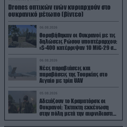
Drones οπτικών ινών κυριαρχούν στο
ουκρανικό μέτωπο (βίντεο)
06.08.2026
Θορυβήθηκαν οι Ουκρανοί με τις
δηλώσεις Ρώσου υποπτέραρχου:
«S-400 κατέρριψαν 10 MiG-29 σε
μόλις μια μέρα!»
06.08.2026
Νέες παραβιάσεις και
παραβάσεις της Τουρκίας στο
Αιγαίο με τρία UAV
05.08.2026
Αδειάζουν το Κραματόρσκ οι
Ουκρανοί: Έκτακτη εκκένωση
στην πόλη μετά την αιφνιδιαστική
προώθηση των Ρώσων (βίντεο)