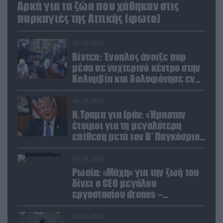
Αρκά για τα ζώα που χάθηκαν στις
πυρκαγιές της Αττικής (φωτο)
06.08.2026
Βίντεο: Ένοπλος άνοιξε πυρ
μέσα σε νυχτερινό κέντρο στην
Κολομβία και δολοφόνησε εν
ψυχρώ νεαρό ζευγάρι
06.08.2026
Ν.Τραμπ για Ιράν: «Ήμασταν
έτοιμοι για τη μεγαλύτερη
επίθεση μετά τον Β’ Παγκόσμιο
Πόλεμο» (βίντεο)
06.08.2026
Ρωσία: «Μάχη» για την ζωή του
δίνει ο CEO μεγάλου
εργοστασίου drones –
Ανατίναξαν το αυτοκίνητό του!
(βίντεο)
06.08.2026