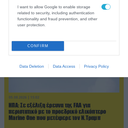
κατέστρεψε ολοσχερώς ένα από τα
I want to allow Google to enable storage
μεγαλύτερα κέντρα διανομής στο Κίεβο
related to security, including authentication
(βίντεο)
functionality and fraud prevention, and other
user protection.
CONFIRM
Data Deletion
Data Access
Privacy Policy
05.08.2026 | 15:02
ΗΠΑ: Σε εξέλιξη έρευνα της FAA για
περιστατικό με το προεδρικό ελικόπτερο
Marine One που μετέφερε τον Ν.Τραμπ