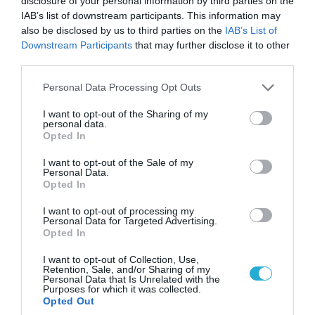
disclosure of your personal information by third parties on the
IAB’s list of downstream participants. This information may
also be disclosed by us to third parties on the
IAB’s List of
Downstream Participants
that may further disclose it to other
third parties.
Please note that this website/app uses one or more Google
Personal Data Processing Opt Outs
05.08.2026 | 22:02
services and may gather and store information including but
not limited to your visit or usage behaviour. You may click to
I want to opt-out of the Sharing of my
Το Ομάν συμφώνησε ότι τα Στενά του Ορμούζ
personal data.
grant or deny consent to Google and its third-party tags to
είναι υπό ιρανική κυριαρχία και επιτεύχθηκε
Opted In
use your data for below specified purposes in below Google
συμφωνία
consent section.
I want to opt-out of the Sale of my
Personal Data.
Opted In
I want to opt-out of processing my
Personal Data for Targeted Advertising.
Opted In
I want to opt-out of Collection, Use,
Retention, Sale, and/or Sharing of my
Personal Data that Is Unrelated with the
Purposes for which it was collected.
Opted Out