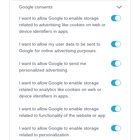
Google consents
05.08.2026 | 20:02
I want to allow Google to enable storage
Η Κίνα επέδειξε για πρώτη φορά την
related to advertising like cookies on web or
αεροπορική πυρηνική της τριάδα και
device identifiers in apps.
προκάλεσε διεθνές σοκ – Δείτε βίντεο
I want to allow my user data to be sent to
Google for online advertising purposes.
I want to allow Google to send me
personalized advertising.
I want to allow Google to enable storage
related to analytics like cookies on web or
device identifiers in apps.
I want to allow Google to enable storage
related to functionality of the website or app.
05.08.2026 | 15:02
I want to allow Google to enable storage
related to personalization.
Ρωσικός πύραυλος με κεφαλή διασποράς