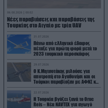
06.08.2026 | 00:02
Νέες παραβιάσεις και παραβάσεις της
Τουρκίας στο Αιγαίο με τρία UAV
31.07.2026
Πάνω από ελληνικό έδαφος
πέταξε για πρώτη φορά μετά το
2023 τουρκικό αεροσκάφος
29.07.2026
Ο Κ.Μητσοτάκης μιλούσε για
αποτροπή στο Αγαθονήσι και οι
Τούρκοι παραβίαζαν με ΑΦΝΣ και
drone
22.07.2026
Η Τουρκία βγάζει ξανά το Oruc
Reis – Νέα NAVTEX για αγωγό