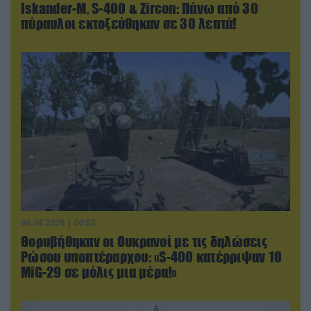
Iskander-Μ, S-400 & Zircon: Πάνω από 30
πύραυλοι εκτοξεύθηκαν σε 30 λεπτά!
06.08.2026 | 00:02
Θορυβήθηκαν οι Ουκρανοί με τις δηλώσεις
Ρώσου υποπτέραρχου: «S-400 κατέρριψαν 10
MiG-29 σε μόλις μια μέρα!»