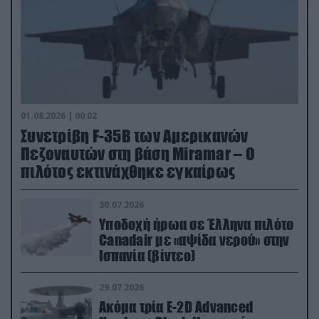
01.08.2026 | 00:02
Συνετρίβη F-35B των Αμερικανών
Πεζοναυτών στη βάση Miramar – Ο
πιλότος εκτινάχθηκε εγκαίρως
30.07.2026
Υποδοχή ήρωα σε Έλληνα πιλότο
Canadair με «αψίδα νερού» στην
Ισπανία (βίντεο)
29.07.2026
Ακόμα τρία E-2D Advanced