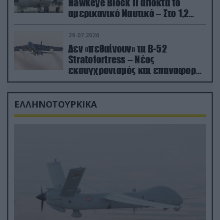
Hawkeye Block II αποκτά το
αμερικανικό Ναυτικό – Στο 1,2
δισ.δολάρια το κόστος
29.07.2026
Δεν «πεθαίνουν» τα Β-52
Stratofortress – Νέος
εκσυγχρονισμός και επαναφορά
από τα «νεκροταφεία»
ΕΛΛΗΝΟΤΟΥΡΚΙΚΑ