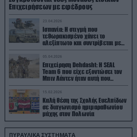
Επιχειρήσεων με εφέδρους
23.04.2026
Ισπανία: Η στιγμή που
τεθωρακισμένο χάνει το
αλεξίπτωτο και συντρίβεται με
ορμή στο έδαφος (βίντεο)
05.04.2026
Επιχείρηση Dehdasht: Η SEAL
Team 6 που είχε εξοντώσει τον
Μπιν Λάντεν ήταν αυτή που
διέσωσε τον πιλότο του F-15
15.02.2026
Καλή θέση της Σχολής Ευελπίδων
σε διαγωνισμό ημιμαραθωνίου
μάχης στον Πολωνία
ΠΥΡΑΥΛΙΚΑ ΣΥΣΤΗΜΑΤΑ