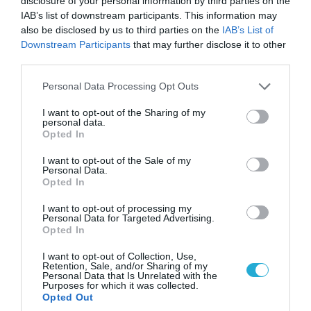
disclosure of your personal information by third parties on the
IAB’s list of downstream participants. This information may
also be disclosed by us to third parties on the
IAB’s List of
Downstream Participants
that may further disclose it to other
ΠΟΛΙΤΙΚΗ
third parties.
Please note that this website/app uses one or more Google
Personal Data Processing Opt Outs
services and may gather and store information including but
not limited to your visit or usage behaviour. You may click to
I want to opt-out of the Sharing of my
personal data.
grant or deny consent to Google and its third-party tags to
Opted In
use your data for below specified purposes in below Google
consent section.
I want to opt-out of the Sale of my
Personal Data.
Opted In
I want to opt-out of processing my
Personal Data for Targeted Advertising.
Opted In
08.08.2026 | 09:02
«Η απόλυτη τραγωδία»: Η «αιχμηρή» ανάρτηση
I want to opt-out of Collection, Use,
Retention, Sale, and/or Sharing of my
του Αρκά για τα τατουάζ (φωτο)
Personal Data that Is Unrelated with the
Purposes for which it was collected.
Opted Out