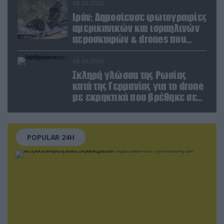
Ζαπορίζια
08.08.2026
Ιράν: Δημοσίευσε φωτογραφίες
αμερικανικών και ισραηλινών
αεροσκαφών & drones που
καταρρίφθηκαν
08.08.2026
Σκληρή γλώσσα της Ρωσίας
κατά της Γερμανίας για το drone
με εκρηκτικά που βρέθηκε σε
αεροδρόμιο της Λειψίας
POPULAR 24H