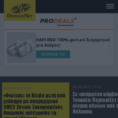
Μεταμόρφωσε τον κήπο σου με το
ικό
Ultra Box Μίνι Αλυσοπρίονο με
μπαταρία λιθίου
ΑΓΟΡΑΣΕ ΤΟ
08.08.2026 | 17:02
08.08.2026 | 14:02
Σε «αναμμένα κάρβο
«Φώτισε» το Κίεβο μετά από
Τουρκία: Περιορίζει 
χτύπημα με υπερηχητικό
κίνηση πλοίων από 
3M22 Zircon: Σοκαρισμένος
Θάλασσα
Ουκρανός κατέγραψε τη