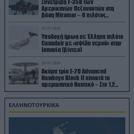
Συνετρίβη F-35B των
Αμερικανών Πεζοναυτών στη
βάση Miramar – Ο πιλότος
εκτινάχθηκε εγκαίρως
30.07.2026
Υποδοχή ήρωα σε Έλληνα πιλότο
Canadair με «αψίδα νερού» στην
Ισπανία (βίντεο)
29.07.2026
Ακόμα τρία E-2D Advanced
Hawkeye Block II αποκτά το
αμερικανικό Ναυτικό – Στο 1,2
δισ.δολάρια το κόστος
ΕΛΛΗΝΟΤΟΥΡΚΙΚΑ