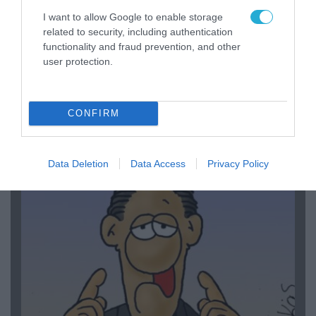
I want to allow Google to enable storage
related to security, including authentication
functionality and fraud prevention, and other
user protection.
06.08.2026 | 14:02
«Επιχείρηση ελεύθερα πεζοδρόμια» στην
CONFIRM
Αθήνα: Απομακρύνθηκαν παράνομα
αντικείμενα από κοινόχρηστους χώρους
Data Deletion
Data Access
Privacy Policy