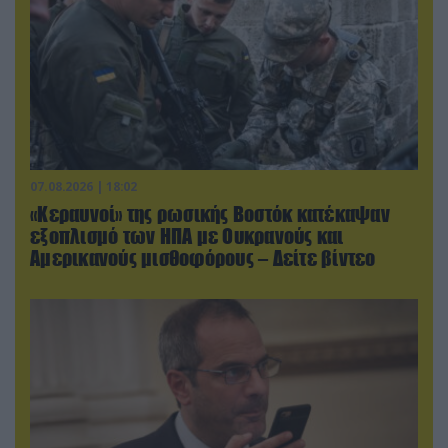
07.08.2026 | 18:02
«Κεραυνοί» της ρωσικής Βοστόκ κατέκαψαν
εξοπλισμό των ΗΠΑ με Ουκρανούς και
Αμερικανούς μισθοφόρους – Δείτε βίντεο