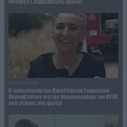
υπουργό Ι.Βαρβιτσιώτη (φωτο)
04.08.2026 | 13:02
Η ανακοίνωση του Πανελλήνιου Σωματείου
Πυροσβεστών για την δημοσιογράφο του OPEN
που γέλασε στη φωτιά