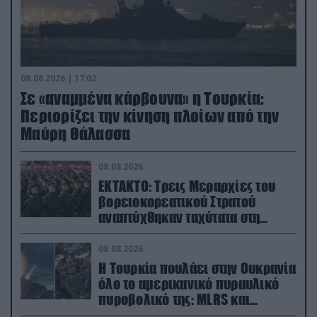
08.08.2026 | 17:02
Σε «αναμμένα κάρβουνα» η Τουρκία:
Περιορίζει την κίνηση πλοίων από την
Μαύρη Θάλασσα
08.08.2026
ΕΚΤΑΚΤΟ: Τρεις Μεραρχίες του
βορειοκορεατικού Στρατού
αναπτύχθηκαν ταχύτατα στη
Ρωσία
08.08.2026
Η Τουρκία πουλάει στην Ουκρανία
όλο το αμερικανικό πυραυλικό
πυροβολικό της: MLRS και
ΑΤΑCMS