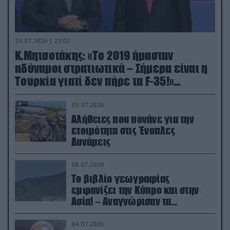
24.07.2026 | 22:02
Κ.Μητσοτάκης: «Το 2019 ήμασταν
αδύναμοι στρατιωτικά – Σήμερα είναι η
Τουρκία γιατί δεν πήρε τα F-35!»
(βίντεο)
09.07.2026
Αλήθειες που πονάνε για την
ετοιμότητα στις Ένοπλες
Δυνάμεις
08.07.2026
Το βιβλίο γεωγραφίας
εμφανίζει την Κύπρο και στην
Ασία! – Αναγνώρισαν τα
κατεχόμενα; (φωτο)
04.07.2026