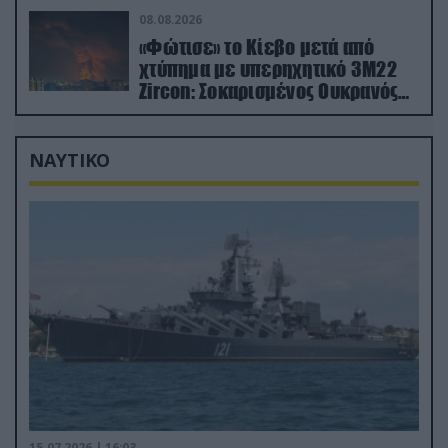
08.08.2026
«Φώτισε» το Κίεβο μετά από
χτύπημα με υπερηχητικό 3M22
Zircon: Σοκαρισμένος Ουκρανός
κατέγραψε τη στιγμή (βίντεο)
ΝΑΥΤΙΚΟ
15.07.2026 | 16:03