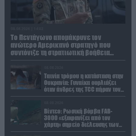
08.08.2026 | 14:02
Το Πεντάγωνο απομάκρυνε τον
ανώτερο Αμερικανό στρατηγό που
συντόνιζε τη στρατιωτική βοήθεια
προς την Ουκρανία
08.08.2026
Ταινία τρόμου η κατάσταση στην
Ουκρανία: Γυναίκα ουρλιάζει
όταν άνδρες της TCC πήραν τον
σύντροφό της (βίντεο)
08.08.2026
Βίντεο: Ρωσική βόμβα FAB-
3000 «εξαφανίζει από τον
χάρτη» σημείο διέλευσης των
ουκρανικών δυνάμεων στην