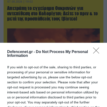
07.08.2026 | 19:02
Απετράπη το εγχείρημα Ουκρανών για
αντεπίθεση στο Κολομίγτσι: Δείτε το πριν & το
μετά της προσπάθειάς τους (βίντεο)
Defencenet.gr -
Do Not Process My Personal
Information
If you wish to opt-out of the sale, sharing to third parties, or
processing of your personal or sensitive information for
targeted advertising by us, please use the below opt-out
section to confirm your selection. Please note that after your
07.08.2026 | 23:02
opt-out request is processed you may continue seeing
interest-based ads based on personal information utilized by
«Μούδιασε» η Naftogaz που βλέπει κρύο
us or personal information disclosed to third parties prior to
χειμώνα στο Κίεβο: Οι Ρώσοι διέλυσαν 7
your opt-out. You may separately opt-out of the further
εγκαταστάσεις του ουκρανικού κολοσσού!