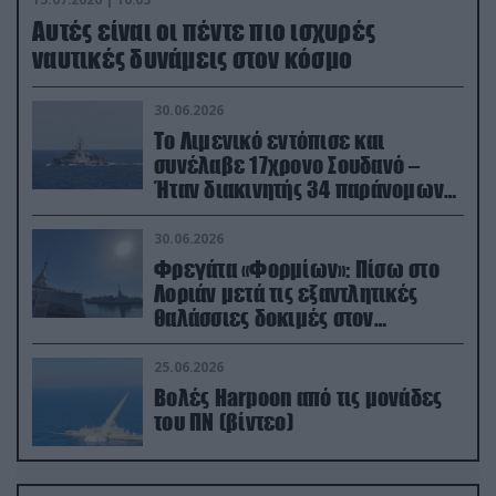
Aυτές είναι οι πέντε πιο ισχυρές
ναυτικές δυνάμεις στον κόσμο
30.06.2026
Το Λιμενικό εντόπισε και
συνέλαβε 17χρονο Σουδανό –
Ήταν διακινητής 34 παράνομων
μεταναστών
30.06.2026
Φρεγάτα «Φορμίων»: Πίσω στο
Λοριάν μετά τις εξαντλητικές
θαλάσσιες δοκιμές στον
απαιτητικό Βισκαϊκό
25.06.2026
Βολές Harpoon από τις μονάδες
του ΠΝ (βίντεο)