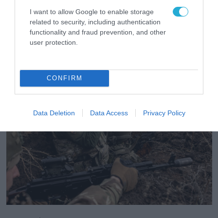
μισθοφόρων από τον ρωσικό Στρατό:
Ανάμεσά τους βετεράνοι & αστυνομικοί
I want to allow Google to enable storage
related to security, including authentication
(φωτο)
functionality and fraud prevention, and other
Συνολικά έχουν εξοντωθεί πάνω από 200
user protection.
Κολομβιανοί από τα μέσα του περασμένου έτους
CONFIRM
Data Deletion
Data Access
Privacy Policy