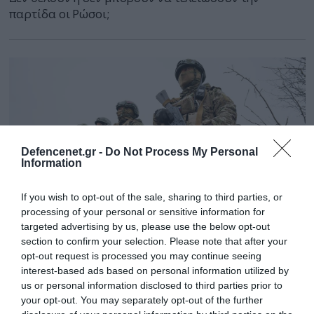
παρτίδα οι Ρώσοι;
Defencenet.gr -
Do Not Process My Personal
Information
If you wish to opt-out of the sale, sharing to third parties, or
processing of your personal or sensitive information for
targeted advertising by us, please use the below opt-out
section to confirm your selection. Please note that after your
03.05.2025 | 13:48
opt-out request is processed you may continue seeing
interest-based ads based on personal information utilized by
Δείτε τη στιγμή που επίλεκτοι Ρώσοι της
us or personal information disclosed to third parties prior to
«White Bear» εξουδετερώνουν μέσα σε
your opt-out. You may separately opt-out of the further
λίγα δεύτερα Ουκρανούς στρατιώτες (vid)