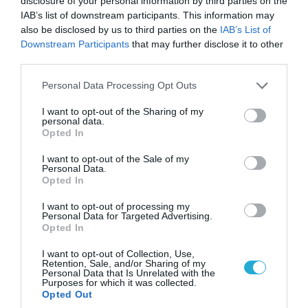
disclosure of your personal information by third parties on the
IAB’s list of downstream participants. This information may
Ο ρωσικός Στρατός πιέζει για την κατάληψη της
also be disclosed by us to third parties on the
IAB’s List of
Μαλινόφκα, μιας περιοχής κοντά στο Ποκρόβσκ
Downstream Participants
that may further disclose it to other
third parties.
Please note that this website/app uses one or more Google
Personal Data Processing Opt Outs
services and may gather and store information including but
not limited to your visit or usage behaviour. You may click to
I want to opt-out of the Sharing of my
personal data.
grant or deny consent to Google and its third-party tags to
Opted In
use your data for below specified purposes in below Google
consent section.
I want to opt-out of the Sale of my
Personal Data.
Opted In
I want to opt-out of processing my
Personal Data for Targeted Advertising.
Opted In
I want to opt-out of Collection, Use,
Retention, Sale, and/or Sharing of my
01.05.2025 | 08:48
Personal Data that Is Unrelated with the
Purposes for which it was collected.
Με αιφνιδιαστική αντεπίθεση οι μαχητές
Opted Out
της Akhmat και οι άνδρες της ρωσικής