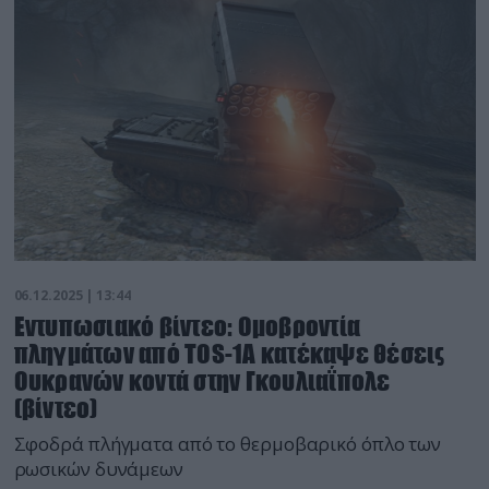
06.12.2025 | 13:44
Εντυπωσιακό βίντεο: Ομοβροντία
πληγμάτων από TOS-1A κατέκαψε θέσεις
Ουκρανών κοντά στην Γκουλιαΐπολε
(βίντεο)
Σφοδρά πλήγματα από το θερμοβαρικό όπλο των
ρωσικών δυνάμεων