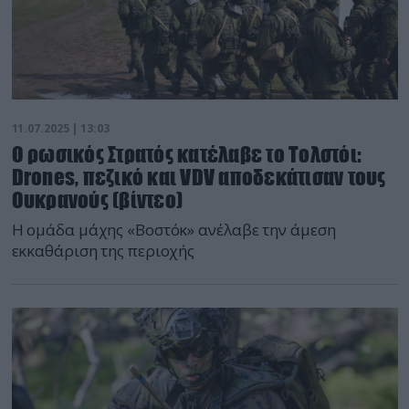
11.07.2025 | 13:03
Ο ρωσικός Στρατός κατέλαβε το Τολστόι:
Drones, πεζικό και VDV αποδεκάτισαν τους
Ουκρανούς (βίντεο)
Η ομάδα μάχης «Βοστόκ» ανέλαβε την άμεση
εκκαθάριση της περιοχής