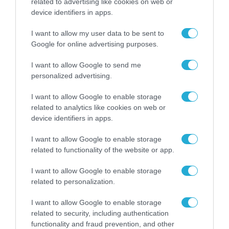
related to advertising like cookies on web or
device identifiers in apps.
I want to allow my user data to be sent to
Google for online advertising purposes.
I want to allow Google to send me
personalized advertising.
I want to allow Google to enable storage
18.11.2024 | 23:37
related to analytics like cookies on web or
Η Βόρεια Κορέα παραδίδει βαλλιστικά
device identifiers in apps.
βλήματα KN-25 ανώτερα των ATACMS στην
Ρωσία και της «λύνει τα χέρια» (βίντεο)
I want to allow Google to enable storage
related to functionality of the website or app.
Επιτρέπει στην Μόσχα να δώσει μια μαζική
συμβατική και όχι πυρηνική απάντηση στην Δύση
I want to allow Google to enable storage
related to personalization.
I want to allow Google to enable storage
related to security, including authentication
functionality and fraud prevention, and other