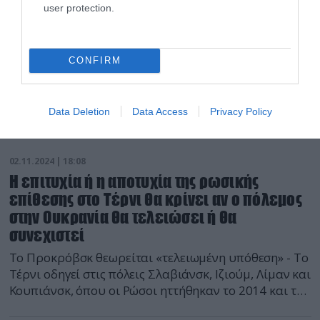
user protection.
CONFIRM
Data Deletion
Data Access
Privacy Policy
02.11.2024 | 18:08
Η επιτυχία ή η αποτυχία της ρωσικής
επίθεσης στο Τέρνι θα κρίνει αν ο πόλεμος
στην Ουκρανία θα τελειώσει ή θα
συνεχιστεί
Το Προκρόβσκ θεωρείται «τελειωμένη υπόθεση» - Το
Τέρνι οδηγεί στις πόλεις Σλαβιάνσκ, Ιζιούμ, Λίμαν και
Κουπιάνσκ, όπου οι Ρώσοι ηττήθηκαν το 2014 και το
2022