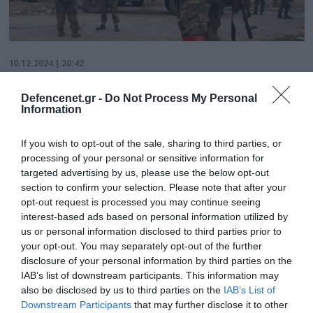
10.12.2024 | 20:42
Άνδρες της επίλεκτης ομάδας «Βορράς»
καταλαμβάνουν εξοπλισμό δυτικής
Defencenet.gr -
Do Not Process My Personal
Information
προέλευσης των Ουκρανών στο Κουρσκ
(βίντεο)
If you wish to opt-out of the sale, sharing to third parties, or
Νωρίτερα, το ρωσικό ΥΠΑΜ εξέδωσε σχετική
processing of your personal or sensitive information for
αναφορά για τη στρατιωτική επιχείρηση που γίνεται
targeted advertising by us, please use the below opt-out
section to confirm your selection. Please note that after your
στην περιοχή του Κουρσκ
opt-out request is processed you may continue seeing
interest-based ads based on personal information utilized by
us or personal information disclosed to third parties prior to
your opt-out. You may separately opt-out of the further
disclosure of your personal information by third parties on the
IAB’s list of downstream participants. This information may
also be disclosed by us to third parties on the
IAB’s List of
Downstream Participants
that may further disclose it to other