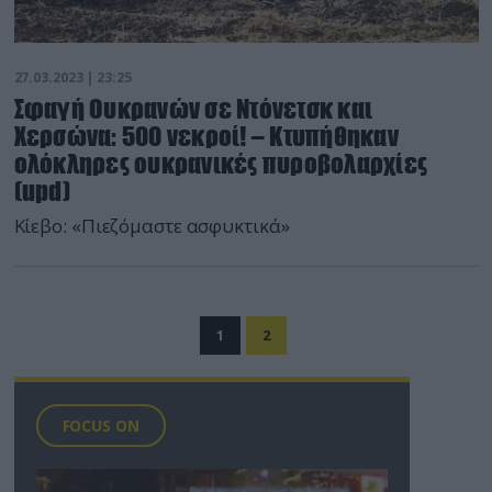
27.03.2023 | 23:25
Σφαγή Ουκρανών σε Ντόνετσκ και
Χερσώνα: 500 νεκροί! – Κτυπήθηκαν
ολόκληρες ουκρανικές πυροβολαρχίες
(upd)
Κίεβο: «Πιεζόμαστε ασφυκτικά»
1
2
FOCUS ON