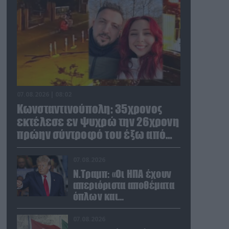
07.08.2026 | 08:02
Κωνσταντινούπολη: 35χρονος
εκτέλεσε εν ψυχρώ την 26χρονη
πρώην σύντροφό του έξω από
φαρμακείο (βίντεο)
07.08.2026
Ν.Τραμπ: «Οι ΗΠΑ έχουν
απεριόριστα αποθέματα
όπλων και
πυρομαχικών» (βίντεο)
07.08.2026