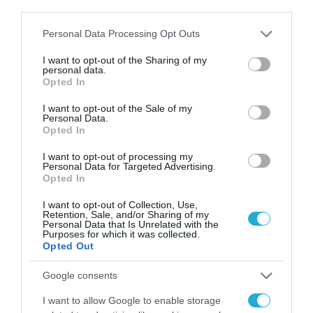
third parties.
Please note that this website/app uses one or more Google
Personal Data Processing Opt Outs
services and may gather and store information including but
not limited to your visit or usage behaviour. You may click to
I want to opt-out of the Sharing of my
personal data.
grant or deny consent to Google and its third-party tags to
Opted In
use your data for below specified purposes in below Google
consent section.
I want to opt-out of the Sale of my
02.12.2024 | 19:39
Personal Data.
Opted In
Ρωσικές δυνάμεις της 4ης Μηχανοκίνητης
Ταξιαρχίας έπληξαν στρατιωτικό όχημα των
I want to opt-out of processing my
Personal Data for Targeted Advertising.
AFU στη Βελίκα Νοβοσίλκα (βίντεο)
Opted In
Το πλήγμα των ουκρανικών ενόπλων δυνάμεων
I want to opt-out of Collection, Use,
πιθανόν να έγινε από drone «Mole»
Retention, Sale, and/or Sharing of my
Personal Data that Is Unrelated with the
Purposes for which it was collected.
Opted Out
Google consents
I want to allow Google to enable storage