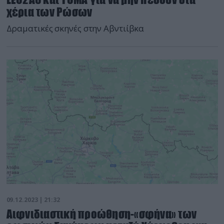
χέρια των Ρώσων
Δραματικές σκηνές στην Αβντιίβκα
09.12.2023 | 21:32
Αιφνιδιαστική προώθηση-«σφήνα» των