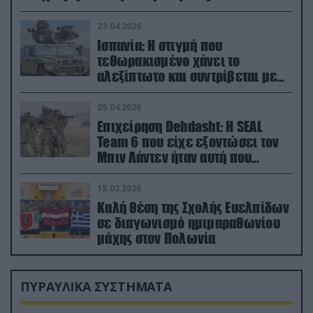
23.04.2026
Ισπανία: Η στιγμή που
τεθωρακισμένο χάνει το
αλεξίπτωτο και συντρίβεται με
ορμή στο έδαφος (βίντεο)
05.04.2026
Επιχείρηση Dehdasht: Η SEAL
Team 6 που είχε εξοντώσει τον
Μπιν Λάντεν ήταν αυτή που
διέσωσε τον πιλότο του F-15
15.02.2026
Καλή θέση της Σχολής Ευελπίδων
σε διαγωνισμό ημιμαραθωνίου
μάχης στον Πολωνία
ΠΥΡΑΥΛΙΚΑ ΣΥΣΤΗΜΑΤΑ