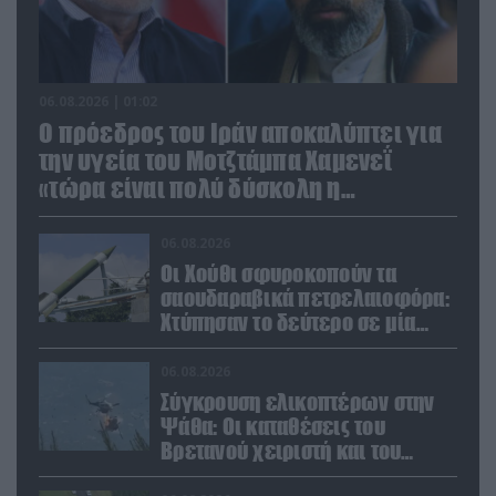
06.08.2026 | 01:02
Ο πρόεδρος του Ιράν αποκαλύπτει για
την υγεία του Μοτζτάμπα Χαμενεΐ
«τώρα είναι πολύ δύσκολη η
επικοινωνία»
06.08.2026
Οι Χούθι σφυροκοπούν τα
σαουδαραβικά πετρελαιοφόρα:
Χτύπησαν το δεύτερο σε μία
ημέρα στην Ερυθρά Θάλασσα
06.08.2026
Σύγκρουση ελικοπτέρων στην
Ψάθα: Οι καταθέσεις του
Βρετανού χειριστή και του
Έλληνα πιλότου από το δεύτερο