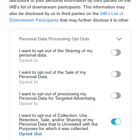
disclosure of your personal information by third parties on the
αιφνιδιαστική προώθηση των Ρώσων (βίντεο)
IAB’s list of downstream participants. This information may
also be disclosed by us to third parties on the
IAB’s List of
Downstream Participants
that may further disclose it to other
ΠΟΛΙΤΙΚΗ
third parties.
Please note that this website/app uses one or more Google
Personal Data Processing Opt Outs
services and may gather and store information including but
not limited to your visit or usage behaviour. You may click to
I want to opt-out of the Sharing of my
personal data.
grant or deny consent to Google and its third-party tags to
Opted In
use your data for below specified purposes in below Google
consent section.
I want to opt-out of the Sale of my
Personal Data.
Opted In
I want to opt-out of processing my
Personal Data for Targeted Advertising.
Opted In
04.08.2026 | 15:02
I want to opt-out of Collection, Use,
Αυτή την ώρα το τελευταίο «αντίο» στον πρώην
Retention, Sale, and/or Sharing of my
Personal Data that Is Unrelated with the
υπουργό Ι.Βαρβιτσιώτη (φωτο)
Purposes for which it was collected.
Opted Out