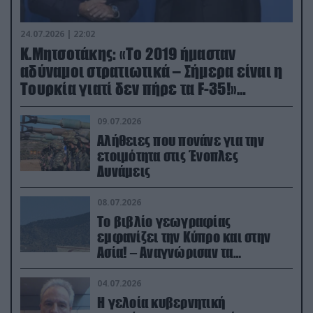
24.07.2026 | 22:02
Κ.Μητσοτάκης: «Το 2019 ήμασταν
αδύναμοι στρατιωτικά – Σήμερα είναι η
Τουρκία γιατί δεν πήρε τα F-35!»
(βίντεο)
09.07.2026
Αλήθειες που πονάνε για την
ετοιμότητα στις Ένοπλες
Δυνάμεις
08.07.2026
Το βιβλίο γεωγραφίας
εμφανίζει την Κύπρο και στην
Ασία! – Αναγνώρισαν τα
κατεχόμενα; (φωτο)
04.07.2026
Η γελοία κυβερνητική