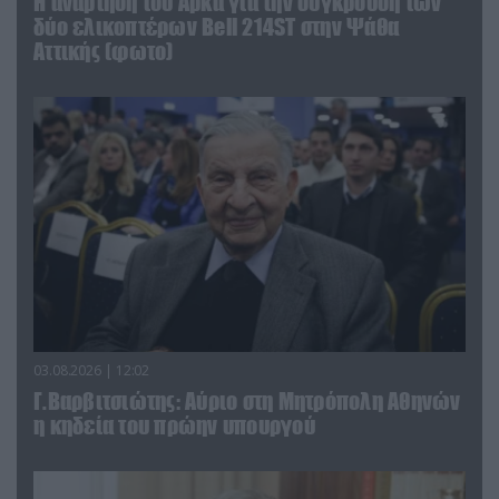
Η ανάρτηση του Αρκά για την σύγκρουση των
δύο ελικοπτέρων Bell 214ST στην Ψάθα
Αττικής (φωτο)
03.08.2026 | 12:02
Γ.Βαρβιτσιώτης: Aύριο στη Μητρόπολη Αθηνών
η κηδεία του πρώην υπουργού