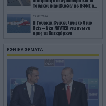
αποτροπή στο Αγαθονήσι και οι
Τούρκοι παραβίαζαν με ΑΦΝΣ και
drone
22.07.2026
Η Τουρκία βγάζει ξανά το Oruc
Reis – Νέα NAVTEX για αγωγό
προς τα Κατεχόμενα
ΕΘΝΙΚΑ ΘΕΜΑΤΑ