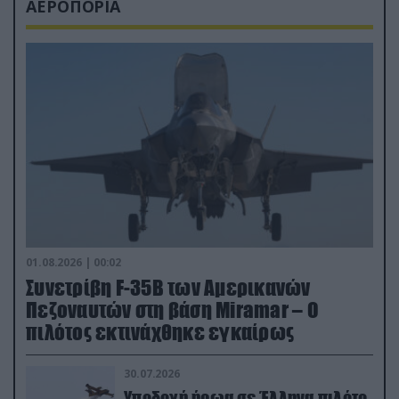
ΑΕΡΟΠΟΡΙΑ
01.08.2026 | 00:02
Συνετρίβη F-35B των Αμερικανών
Πεζοναυτών στη βάση Miramar – Ο
πιλότος εκτινάχθηκε εγκαίρως
30.07.2026
Υποδοχή ήρωα σε Έλληνα πιλότο