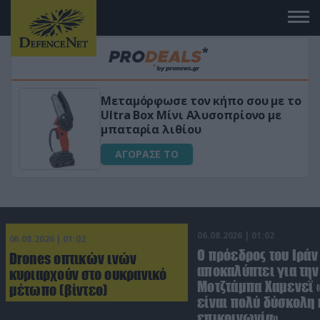
Μεταμόρφωσε τον κήπο σου με το
ικό
Ultra Box Μίνι Αλυσοπρίονο με
μπαταρία λιθίου
ΑΓΟΡΑΣΕ ΤΟ
06.08.2026 | 01:02
06.08.2026 | 01:02
Ο πρόεδρος του Ιράν
Drones οπτικών ινών
αποκαλύπτει για την
κυριαρχούν στο ουκρανικό
Μοτζτάμπα Χαμενεΐ 
μέτωπο (βίντεο)
είναι πολύ δύσκολη 
επικοινωνία»