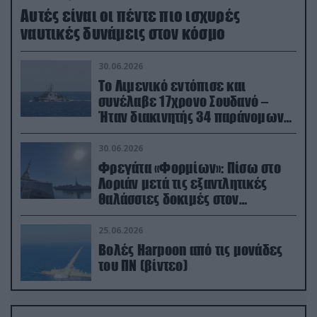
Aυτές είναι οι πέντε πιο ισχυρές
ναυτικές δυνάμεις στον κόσμο
30.06.2026
Το Λιμενικό εντόπισε και
συνέλαβε 17χρονο Σουδανό –
Ήταν διακινητής 34 παράνομων
μεταναστών
30.06.2026
Φρεγάτα «Φορμίων»: Πίσω στο
Λοριάν μετά τις εξαντλητικές
θαλάσσιες δοκιμές στον
απαιτητικό Βισκαϊκό
25.06.2026
Βολές Harpoon από τις μονάδες
του ΠΝ (βίντεο)