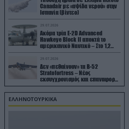
Canadair με «αψίδα νερού» στην
Ισπανία (βίντεο)
29.07.2026
Ακόμα τρία E-2D Advanced
Hawkeye Block II αποκτά το
αμερικανικό Ναυτικό – Στο 1,2
δισ.δολάρια το κόστος
29.07.2026
Δεν «πεθαίνουν» τα Β-52
Stratofortress – Νέος
εκσυγχρονισμός και επαναφορά
από τα «νεκροταφεία»
ΕΛΛΗΝΟΤΟΥΡΚΙΚΑ