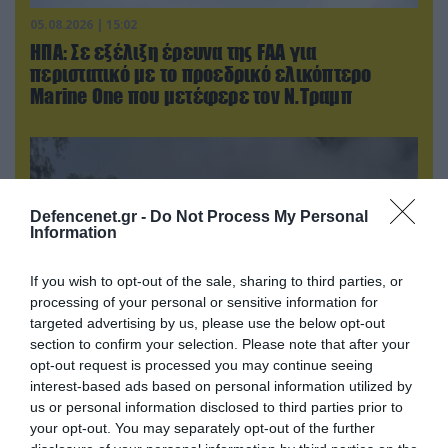
05.08.2026 | 15:02
ΗΠΑ: Σε εξέλιξη έρευνα της FAA για
περιστατικό με το προεδρικό ελικόπτερο
Marine One που μετέφερε τον Ν.Τραμπ
Defencenet.gr -
Do Not Process My Personal
Information
If you wish to opt-out of the sale, sharing to third parties, or
processing of your personal or sensitive information for
targeted advertising by us, please use the below opt-out
section to confirm your selection. Please note that after your
opt-out request is processed you may continue seeing
05.08.2026 | 22:02
interest-based ads based on personal information utilized by
Αδειάζουν το Κραματόρσκ οι Ουκρανοί:
us or personal information disclosed to third parties prior to
your opt-out. You may separately opt-out of the further
Έκτακτη εκκένωση στην πόλη μετά την