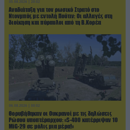
05.08.2026 | 20:02
Αναδιάταξη για τον ρωσικό Στρατό στο
Ντονμπάς με εντολή Πούτιν: Οι αλλαγές στη
διοίκηση και πύραυλοι από τη Β.Κορέα
06.08.2026 | 00:02
Θορυβήθηκαν οι Ουκρανοί με τις δηλώσεις
Ρώσου υποπτέραρχου: «S-400 κατέρριψαν 10
MiG-29 σε μόλις μια μέρα!»