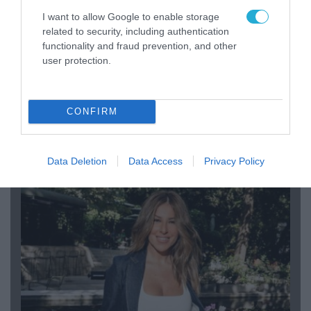
I want to allow Google to enable storage
related to security, including authentication
functionality and fraud prevention, and other
user protection.
04.08.2026 | 12:02
CONFIRM
O διευθυντής του OPEN προσπαθεί να τα
«μαζέψει» για τη δημοσιογράφο που γέλασε
σε ρεπορτάζ για τις φωτιές
Data Deletion
Data Access
Privacy Policy