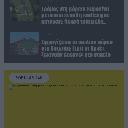
μέσο
06.08.2026
Τρόμος στη βόρεια Καρολίνα
μετά από ένοπλη επίθεση σε
κατοικία: Νεκρά τρία μέλη
οικογένειας – 4 οι τραυματίες
(upd)
06.08.2026
Σφραγίζεται το αιολικό πάρκο
στη Βοιωτία: Γιατί οι Αρχές
ξεκινούν έρευνες στο σημείο
POPULAR 24H