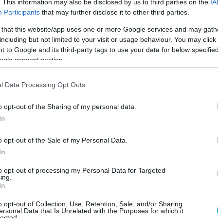
. This information may also be disclosed by us to third parties on the
IA
Participants
that may further disclose it to other third parties.
 that this website/app uses one or more Google services and may gath
including but not limited to your visit or usage behaviour. You may click 
 to Google and its third-party tags to use your data for below specifi
ogle consent section.
διες πηγές, οι συγκεκριμένοι
l Data Processing Opt Outs
 στην περιοχή Ολέσκι, στην ευρύτερη
o opt-out of the Sharing of my personal data.
Χερσώνας, εκεί που σύμφωνα με τον
In
ο
τη του DeepState συνεργεί το 24
Σύνταγμα
Τυφεκιοφόρων.
o opt-out of the Sale of my Personal Data.
In
σθοφόρων από το Κόσοβο φαίνεται να
to opt-out of processing my Personal Data for Targeted
φατο φαινόμενο, καθώς σύμφωνα με
ing.
In
 δυνάμεις της Μόσχας ανακοίνωσαν την
ους πριν από 10 περίπου μέρες.
o opt-out of Collection, Use, Retention, Sale, and/or Sharing
ersonal Data that Is Unrelated with the Purposes for which it
lected.