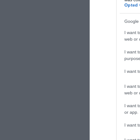
Να σημειωθεί π
Opted 
ένοπλη διένεξη 
οπτικά πλάνα ν
Google 
αλλοδαπών μισθ
I want t
web or d
Δείτε ενδεικτι
I want t
purpose
I want 
I want t
web or d
I want t
or app.
I want t
I want t