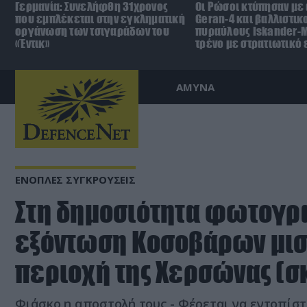
Γερμανία: Συνελήφθη 31χρονος
Οι Ρώσοι κτύπησαν με
που εμπλέκεται στην εγκληματική
Geran-4 και βαλλιστικ
οργάνωση των τσιγαράδων του
πυραύλους Iskander-
«Έντικ»
τρένο με στρατιωτικό
ΑΜΥΝΑ
ΕΝΟΠΛΕΣ ΣΥΓΚΡΟΥΣΕΙΣ
Στη δημοσιότητα φωτογρ
εξόντωση Κοσοβάρων μι
περιοχή της Χερσώνας (σ
Φιάσκο η αποστολή τους - Φέρεται να εντοπίστ