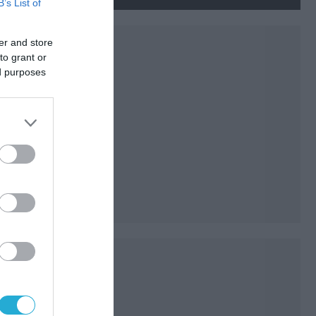
στο Ντονέτσκ
B’s List of
er and store
to grant or
ed purposes