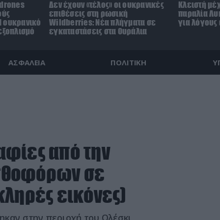
 drones
Δεν έχουν «τέλος» οι ουκρανικές
Κλειστή μέ
ούς
επιθέσεις στη ρωσική
παραλία Λυ
M ουκρανικό
Wildberries: Νέα πλήγματα σε
για λόγους
 εξοπλισμό
εγκαταστάσεις στα Ουράλια
ΑΣΦΑΛΕΙΑ
ΠΟΛΙΤΙΚΗ
Υ
αφίες από την
σθοφόρων σε
κληρές εικόνες)
ηκαν στην περιοχή του Ολέσκι