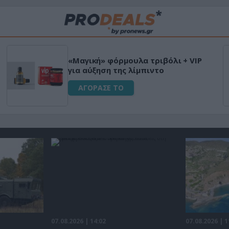
Μεταμόρφωσε τον κήπο σου
ιεγερτικό
Ultra Box Μίνι Αλυσοπρίονο
μπαταρία λιθίου
ΑΓΟΡΑΣΕ ΤΟ
07.08.2026 | 14:02
07.08.2026 | 1