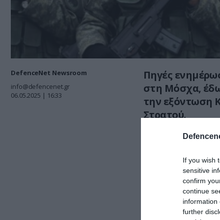
DefenceNet Newsroom
Πηγές ενημέρω
στη Μόσχα, έδ
info@defencenet.gr
06.05.2025 | 16:33
την εξόντωση 
Στρατού.
Defencene
If you wish 
sensitive in
confirm you
continue se
information 
further disc