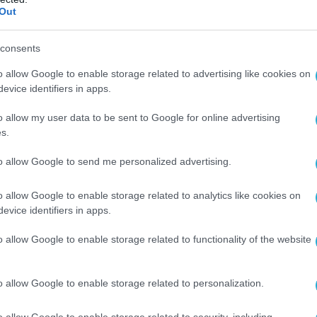
ως οι παρακάτω φωτογραφίες αφορούν σε
Out
που σημειώθηκε στις 27 Απριλίου, με τα
α αποδεικνύουν την ύπαρξη επιπρόσθετων
consents
οφόρων στον πόλεμο της Ουκρανίας.
o allow Google to enable storage related to advertising like cookies on
evice identifiers in apps.
κές φωτογραφίες (ευαίσθητο περιεχόμενο):
o allow my user data to be sent to Google for online advertising
s.
to allow Google to send me personalized advertising.
o allow Google to enable storage related to analytics like cookies on
evice identifiers in apps.
o allow Google to enable storage related to functionality of the website
o allow Google to enable storage related to personalization.
o allow Google to enable storage related to security, including