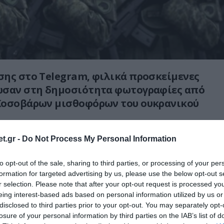
σης στο Τ
elegram
, φιλικά προσκείμενες
ωσαν στη δημοσιότητα φωτογραφίες από
Κοσοβάρων μισθοφόρων του ουκρανικού
t.gr -
Do Not Process My Personal Information
to opt-out of the sale, sharing to third parties, or processing of your per
formation for targeted advertising by us, please use the below opt-out s
r selection. Please note that after your opt-out request is processed y
eing interest-based ads based on personal information utilized by us or
disclosed to third parties prior to your opt-out. You may separately opt-
losure of your personal information by third parties on the IAB’s list of