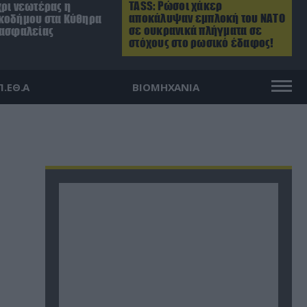
TASS: Ρώσοι χάκερ
χρι νεωτέρας η
αποκάλυψαν εμπλοκή του ΝΑΤΟ
κοδήμου στα Κύθηρα
σε ουκρανικά πλήγματα σε
 ασφαλείας
στόχους στο ρωσικό έδαφος!
Π.ΕΘ.Α
ΒΙΟΜΗΧΑΝΙΑ