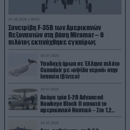
01.08.2026 | 00:02
Συνετρίβη F-35B των Αμερικανών
Πεζοναυτών στη βάση Miramar – Ο
πιλότος εκτινάχθηκε εγκαίρως
30.07.2026
Υποδοχή ήρωα σε Έλληνα πιλότο
Canadair με «αψίδα νερού» στην
Ισπανία (βίντεο)
29.07.2026
Ακόμα τρία E-2D Advanced
Hawkeye Block II αποκτά το
αμερικανικό Ναυτικό – Στο 1,2
δισ.δολάρια το κόστος
29.07.2026