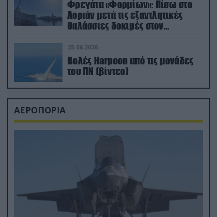
Φρεγάτα «Φορμίων»: Πίσω στο
Λοριάν μετά τις εξαντλητικές
θαλάσσιες δοκιμές στον
απαιτητικό Βισκαϊκό
25.06.2026
Βολές Harpoon από τις μονάδες
του ΠΝ (βίντεο)
ΑΕΡΟΠΟΡΙΑ