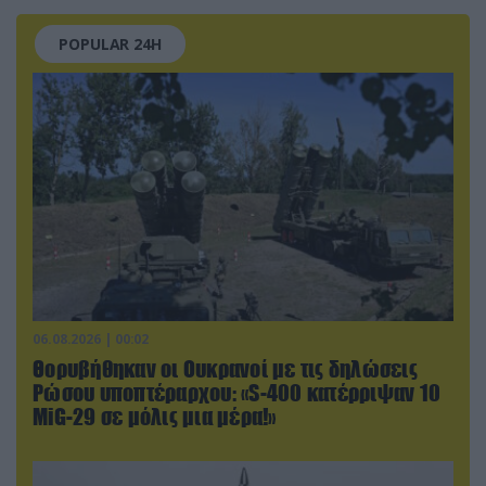
POPULAR 24H
06.08.2026 | 00:02
Θορυβήθηκαν οι Ουκρανοί με τις δηλώσεις
Ρώσου υποπτέραρχου: «S-400 κατέρριψαν 10
MiG-29 σε μόλις μια μέρα!»