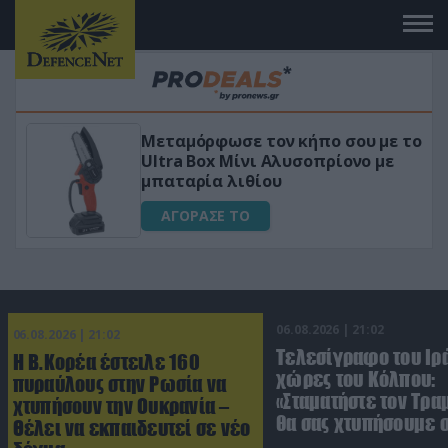
Μεταμόρφωσε τον κήπο σου με το
Ultra Box Μίνι Αλυσοπρίονο με
μπαταρία λιθίου
ΑΓΟΡΑΣΕ ΤΟ
06.08.2026 | 21:02
06.08.2026 | 21:02
Τελεσίγραφο του Ιρά
Η Β.Κορέα έστειλε 160
χώρες του Κόλπου:
πυραύλους στην Ρωσία να
«Σταματήστε τον Τρα
χτυπήσουν την Ουκρανία –
θα σας χτυπήσουμε 
Θέλει να εκπαιδευτεί σε νέο