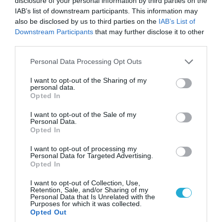
disclosure of your personal information by third parties on the
IAB’s list of downstream participants. This information may
06.08.2026 | 09:03
also be disclosed by us to third parties on the
IAB’s List of
Downstream Participants
that may further disclose it to other
Μαροκινός παράνομος μετανάστης επιτέθηκε
third parties.
σε 42χρονη σε στάση Τραμ στην Ισπανία και
απείλησε ότι θα την κακοποιήσει!
Please note that this website/app uses one or more Google
Personal Data Processing Opt Outs
services and may gather and store information including but
not limited to your visit or usage behaviour. You may click to
I want to opt-out of the Sharing of my
personal data.
grant or deny consent to Google and its third-party tags to
Opted In
use your data for below specified purposes in below Google
consent section.
I want to opt-out of the Sale of my
Personal Data.
Opted In
I want to opt-out of processing my
Personal Data for Targeted Advertising.
Opted In
I want to opt-out of Collection, Use,
Retention, Sale, and/or Sharing of my
Personal Data that Is Unrelated with the
05.08.2026 | 20:02
Purposes for which it was collected.
Η Κίνα επέδειξε για πρώτη φορά την
Opted Out