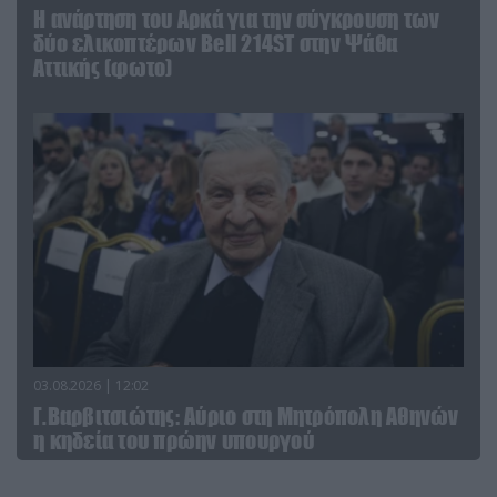
Η ανάρτηση του Αρκά για την σύγκρουση των
δύο ελικοπτέρων Bell 214ST στην Ψάθα
Αττικής (φωτο)
03.08.2026 | 12:02
Γ.Βαρβιτσιώτης: Aύριο στη Μητρόπολη Αθηνών
η κηδεία του πρώην υπουργού