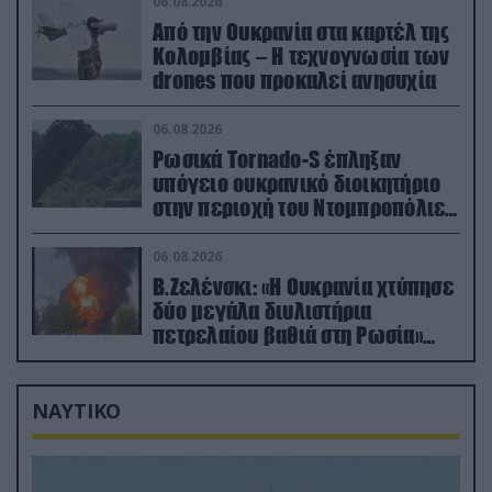
06.08.2026
Από την Ουκρανία στα καρτέλ της
Κολομβίας – Η τεχνογνωσία των
drones που προκαλεί ανησυχία
06.08.2026
Ρωσικά Tornado-S έπληξαν
υπόγειο ουκρανικό διοικητήριο
στην περιοχή του Ντομπροπόλιε
(βίντεο)
06.08.2026
Β.Ζελένσκι: «Η Ουκρανία χτύπησε
δύο μεγάλα διυλιστήρια
πετρελαίου βαθιά στη Ρωσία»
(βίντεο)
ΝΑΥΤΙΚΟ