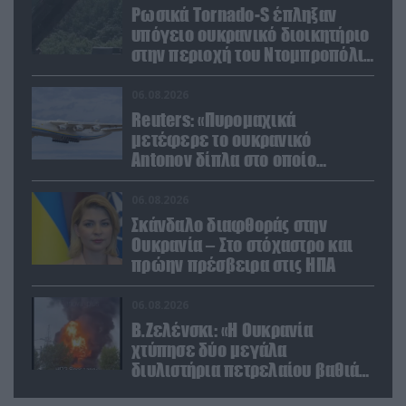
Ρωσικά Tornado-S έπληξαν
υπόγειο ουκρανικό διοικητήριο
στην περιοχή του Ντομπροπόλιε
(βίντεο)
06.08.2026
Reuters: «Πυρομαχικά
μετέφερε το ουκρανικό
Antonov δίπλα στο οποίο
βρέθηκε το drone στη Λειψία»
06.08.2026
Σκάνδαλο διαφθοράς στην
Ουκρανία – Στο στόχαστρο και
πρώην πρέσβειρα στις ΗΠΑ
06.08.2026
Β.Ζελένσκι: «Η Ουκρανία
χτύπησε δύο μεγάλα
διυλιστήρια πετρελαίου βαθιά
στη Ρωσία» (βίντεο)