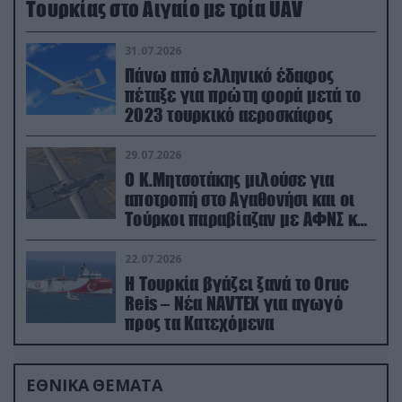
Τουρκίας στο Αιγαίο με τρία UAV
31.07.2026
Πάνω από ελληνικό έδαφος
πέταξε για πρώτη φορά μετά το
2023 τουρκικό αεροσκάφος
29.07.2026
Ο Κ.Μητσοτάκης μιλούσε για
αποτροπή στο Αγαθονήσι και οι
Τούρκοι παραβίαζαν με ΑΦΝΣ και
drone
22.07.2026
Η Τουρκία βγάζει ξανά το Oruc
Reis – Νέα NAVTEX για αγωγό
προς τα Κατεχόμενα
ΕΘΝΙΚΑ ΘΕΜΑΤΑ