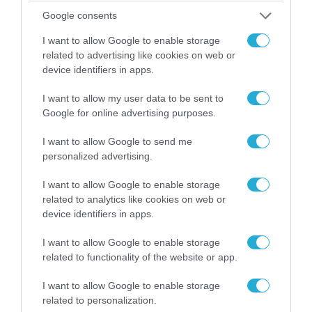
αεροπορική πυρηνική της τριάδα και
προκάλεσε διεθνές σοκ – Δείτε βίντεο
Google consents
I want to allow Google to enable storage
related to advertising like cookies on web or
device identifiers in apps.
I want to allow my user data to be sent to
Google for online advertising purposes.
I want to allow Google to send me
personalized advertising.
I want to allow Google to enable storage
related to analytics like cookies on web or
device identifiers in apps.
06.08.2026 | 09:02
ΗΠΑ: Το τελευταίο μήνυμα της μητέρας στον
I want to allow Google to enable storage
πρώην σύζυγό της πριν από τη δολοφονία των
related to functionality of the website or app.
4 παιδιών τους – «Έχουν ίωση»
I want to allow Google to enable storage
related to personalization.