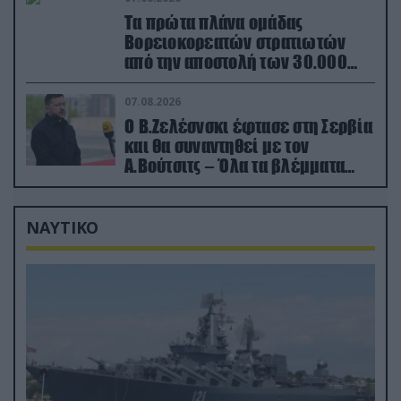
Τα πρώτα πλάνα ομάδας
Βορειοκορεατών στρατιωτών
από την αποστολή των 30.000
που έφτασαν στη Ρωσία (βίντεο)
07.08.2026
Ο Β.Ζελέσνσκι έφτασε στη Σερβία
και θα συναντηθεί με τον
Α.Βούτσιτς – Όλα τα βλέμματα
στις σχέσεις με τη Ρωσία
ΝΑΥΤΙΚΟ