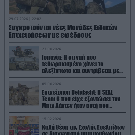
29.07.2026 | 22:02
Συγκροτούνται νέες Μονάδες Ειδικών
Επιχειρήσεων με εφέδρους
23.04.2026
Ισπανία: Η στιγμή που
τεθωρακισμένο χάνει το
αλεξίπτωτο και συντρίβεται με
ορμή στο έδαφος (βίντεο)
05.04.2026
Επιχείρηση Dehdasht: Η SEAL
Team 6 που είχε εξοντώσει τον
Μπιν Λάντεν ήταν αυτή που
διέσωσε τον πιλότο του F-15
15.02.2026
Καλή θέση της Σχολής Ευελπίδων
σε διαγωνισμό ημιμαραθωνίου