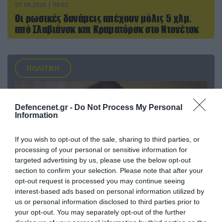
07.08.2026 | 08:02
Οι ρωσικές δυνάμεις απέχουν μόλις 5 χλμ.
από Σλαβιάνσκ και Κραματόρσκ στο Ντονέτσκ
ΠΟΛΙΤΙΚΗ
Defencenet.gr -
Do Not Process My Personal
Information
If you wish to opt-out of the sale, sharing to third parties, or
processing of your personal or sensitive information for
targeted advertising by us, please use the below opt-out
section to confirm your selection. Please note that after your
opt-out request is processed you may continue seeing
interest-based ads based on personal information utilized by
us or personal information disclosed to third parties prior to
07.08.2026 | 20:02
your opt-out. You may separately opt-out of the further
Ο Γιάννης Αλαφούζος «τέλειωσε» τον