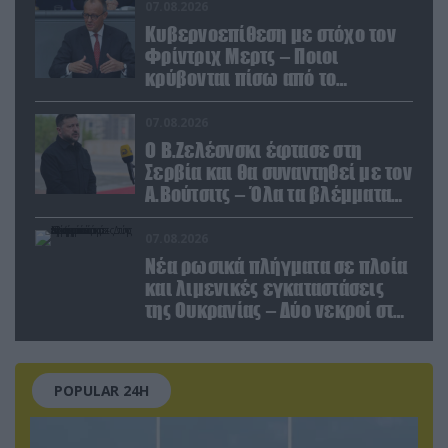
κολοσσού!
07.08.2026
Κυβερνοεπίθεση με στόχο τον
Φρίντριχ Μερτς – Ποιοι
κρύβονται πίσω από το
παραποιημένο βίντεο
07.08.2026
Ο Β.Ζελέσνσκι έφτασε στη
Σερβία και θα συναντηθεί με τον
Α.Βούτσιτς – Όλα τα βλέμματα
στις σχέσεις με τη Ρωσία
07.08.2026
Νέα ρωσικά πλήγματα σε πλοία
και λιμενικές εγκαταστάσεις
της Ουκρανίας – Δύο νεκροί στην
Κριμαία
POPULAR 24H