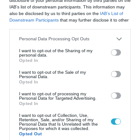
disclosure of your personal information by third parties on the
Κωνσταντίνο Ζούλα από τον ΣΚΑΪ – Ο λόγος της
IAB’s list of downstream participants. This information may
απομάκρυνσής του
also be disclosed by us to third parties on the
IAB’s List of
Downstream Participants
that may further disclose it to other
third parties.
Please note that this website/app uses one or more Google
Personal Data Processing Opt Outs
services and may gather and store information including but
not limited to your visit or usage behaviour. You may click to
I want to opt-out of the Sharing of my
personal data.
grant or deny consent to Google and its third-party tags to
Opted In
use your data for below specified purposes in below Google
consent section.
I want to opt-out of the Sale of my
Personal Data.
Opted In
I want to opt-out of processing my
Personal Data for Targeted Advertising.
06.08.2026 | 14:02
Opted In
«Επιχείρηση ελεύθερα πεζοδρόμια» στην
Αθήνα: Απομακρύνθηκαν παράνομα
I want to opt-out of Collection, Use,
Retention, Sale, and/or Sharing of my
αντικείμενα από κοινόχρηστους χώρους
Personal Data that Is Unrelated with the
Purposes for which it was collected.
Opted Out