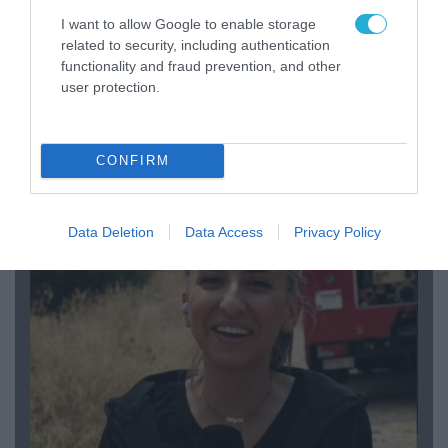
I want to allow Google to enable storage
related to security, including authentication
functionality and fraud prevention, and other
user protection.
04.08.2026 | 15:02
CONFIRM
Αυτή την ώρα το τελευταίο «αντίο» στον πρώην
υπουργό Ι.Βαρβιτσιώτη (φωτο)
Data Deletion
Data Access
Privacy Policy