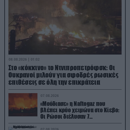
08.08.2026 | 01:02
Στο «κόκκινο» το Ντνιπροπετρόφσκ: Οι
Ουκρανοί μιλούν για σφοδρές ρωσικές
επιθέσεις σε όλη την επικράτεια
07.08.2026
«Μούδιασε» η Naftogaz που
βλέπει κρύο χειμώνα στο Κίεβο:
Οι Ρώσοι διέλυσαν 7
εγκαταστάσεις του ουκρανικού
κολοσσού!
07.08.2026