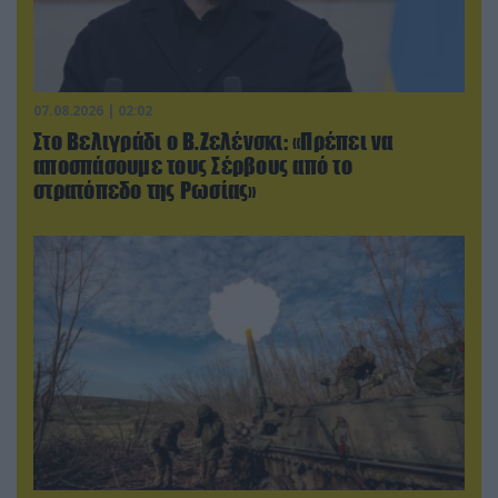
07.08.2026 | 02:02
Στο Βελιγράδι ο Β.Ζελένσκι: «Πρέπει να
αποσπάσουμε τους Σέρβους από το
στρατόπεδο της Ρωσίας»