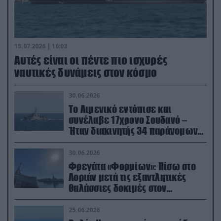
15.07.2026 | 16:03
Aυτές είναι οι πέντε πιο ισχυρές
ναυτικές δυνάμεις στον κόσμο
30.06.2026
Το Λιμενικό εντόπισε και
συνέλαβε 17χρονο Σουδανό –
Ήταν διακινητής 34 παράνομων
μεταναστών
30.06.2026
Φρεγάτα «Φορμίων»: Πίσω στο
Λοριάν μετά τις εξαντλητικές
θαλάσσιες δοκιμές στον
απαιτητικό Βισκαϊκό
25.06.2026