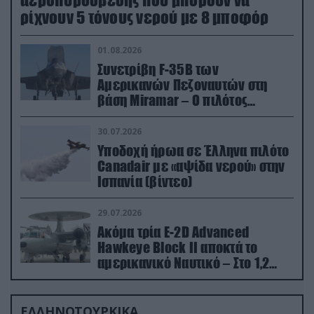
αεροπυρόσβεσης που μπορούν να
ρίχνουν 5 τόνους νερού με 8 μποφόρ
01.08.2026
Συνετρίβη F-35B των
Αμερικανών Πεζοναυτών στη
βάση Miramar – Ο πιλότος
εκτινάχθηκε εγκαίρως
30.07.2026
Υποδοχή ήρωα σε Έλληνα πιλότο
Canadair με «αψίδα νερού» στην
Ισπανία (βίντεο)
29.07.2026
Ακόμα τρία E-2D Advanced
Hawkeye Block II αποκτά το
αμερικανικό Ναυτικό – Στο 1,2
δισ.δολάρια το κόστος
ΕΛΛΗΝΟΤΟΥΡΚΙΚΑ