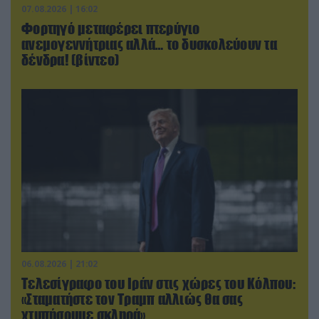
07.08.2026 | 16:02
Φορτηγό μεταφέρει πτερύγιο
ανεμογεννήτριας αλλά… το δυσκολεύουν τα
δένδρα! (βίντεο)
06.08.2026 | 21:02
Τελεσίγραφο του Ιράν στις χώρες του Κόλπου:
«Σταματήστε τον Τραμπ αλλιώς θα σας
χτυπήσουμε σκληρά»