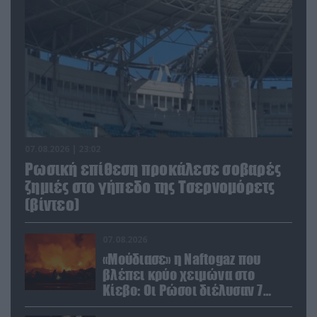
07.08.2026 | 23:02
Ρωσική επίθεση προκάλεσε σοβαρές
ζημιές στο γήπεδο της Τσερνομόρετς
(βίντεο)
07.08.2026
«Μούδιασε» η Naftogaz που
βλέπει κρύο χειμώνα στο
Κίεβο: Οι Ρώσοι διέλυσαν 7
εγκαταστάσεις του ουκρανικού