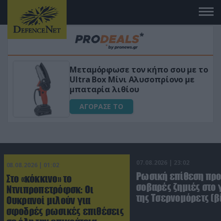
τον κήπο σου με το
«Μαγική» φόρμουλα 
ι Αλυσοπρίονο με
για αύξηση της λίμ
ίου
ΑΓΟΡΑΣΕ ΤΟ
07.08.2026 | 23:02
08.08.2026 | 01:02
Ρωσική επίθεση πρ
Στο «κόκκινο» το
σοβαρές ζημιές στο
Ντνιπροπετρόφσκ: Οι
της Τσερνομόρετς (β
Ουκρανοί μιλούν για
σφοδρές ρωσικές επιθέσεις