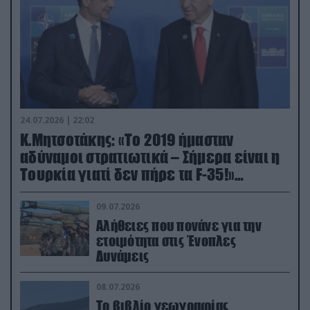
24.07.2026 | 22:02
Κ.Μητσοτάκης: «Το 2019 ήμασταν
αδύναμοι στρατιωτικά – Σήμερα είναι η
Τουρκία γιατί δεν πήρε τα F-35!»
(βίντεο)
09.07.2026
Αλήθειες που πονάνε για την
ετοιμότητα στις Ένοπλες
Δυνάμεις
08.07.2026
Το βιβλίο γεωγραφίας