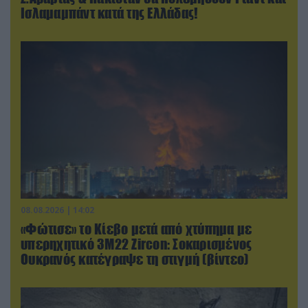
Ισλαμαμπάντ κατά της Ελλάδας!
08.08.2026 | 14:02
«Φώτισε» το Κίεβο μετά από χτύπημα με
υπερηχητικό 3M22 Zircon: Σοκαρισμένος
Ουκρανός κατέγραψε τη στιγμή (βίντεο)