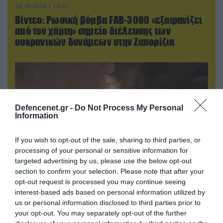
08.08.2026 | 13:02
Βίντεο: Ρωσική βόμβα FAB-3000 «εξαφανίζει
από τον χάρτη» σημείο διέλευσης των
ουκρανικών δυνάμεων στην Ζαπορίζια
Defencenet.gr -
Do Not Process My Personal
Information
If you wish to opt-out of the sale, sharing to third parties, or
processing of your personal or sensitive information for
targeted advertising by us, please use the below opt-out
section to confirm your selection. Please note that after your
opt-out request is processed you may continue seeing
08.08.2026 | 01:02
interest-based ads based on personal information utilized by
Στο «κόκκινο» το Ντνιπροπετρόφσκ: Οι
us or personal information disclosed to third parties prior to
Ουκρανοί μιλούν για σφοδρές ρωσικές
your opt-out. You may separately opt-out of the further
επιθέσεις σε όλη την επικράτεια