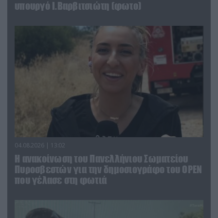
υπουργό Ι.Βαρβιτσιώτη (φωτο)
04.08.2026 | 13:02
Η ανακοίνωση του Πανελλήνιου Σωματείου
Πυροσβεστών για την δημοσιογράφο του OPEN
που γέλασε στη φωτιά