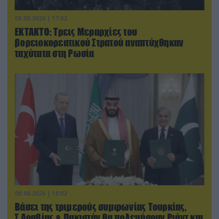
08.08.2026 | 17:02
ΕΚΤΑΚΤΟ: Τρεις Μεραρχίες του
βορειοκορεατικού Στρατού αναπτύχθηκαν
ταχύτατα στη Ρωσία
08.08.2026 | 18:02
Βάσει της τριμερούς συμφωνίας Τουρκίας,
Σ.Αραβίας & Πακιστάν θα πολεμήσουν Ριάντ και