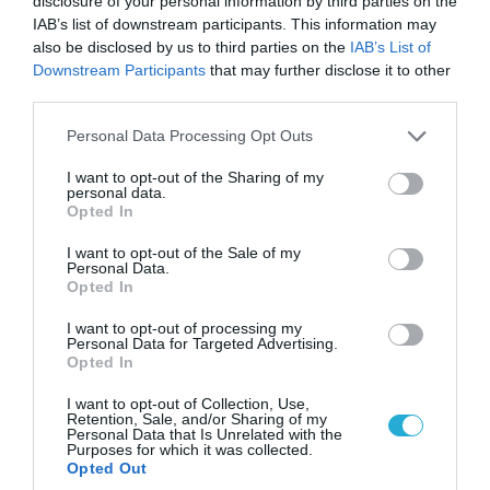
disclosure of your personal information by third parties on the
IAB’s list of downstream participants. This information may
also be disclosed by us to third parties on the
IAB’s List of
Downstream Participants
that may further disclose it to other
ΠΟΛΙΤΙΚΗ
third parties.
Please note that this website/app uses one or more Google
Personal Data Processing Opt Outs
services and may gather and store information including but
not limited to your visit or usage behaviour. You may click to
I want to opt-out of the Sharing of my
personal data.
grant or deny consent to Google and its third-party tags to
Opted In
use your data for below specified purposes in below Google
consent section.
I want to opt-out of the Sale of my
Personal Data.
Opted In
I want to opt-out of processing my
Personal Data for Targeted Advertising.
Opted In
08.08.2026 | 09:02
«Η απόλυτη τραγωδία»: Η «αιχμηρή» ανάρτηση
I want to opt-out of Collection, Use,
Retention, Sale, and/or Sharing of my
του Αρκά για τα τατουάζ (φωτο)
Personal Data that Is Unrelated with the
Purposes for which it was collected.
Opted Out