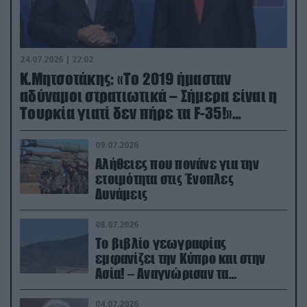
24.07.2026 | 22:02
Κ.Μητσοτάκης: «Το 2019 ήμασταν
αδύναμοι στρατιωτικά – Σήμερα είναι η
Τουρκία γιατί δεν πήρε τα F-35!»
(βίντεο)
09.07.2026
Αλήθειες που πονάνε για την
ετοιμότητα στις Ένοπλες
Δυνάμεις
08.07.2026
Το βιβλίο γεωγραφίας
εμφανίζει την Κύπρο και στην
Ασία! – Αναγνώρισαν τα
κατεχόμενα; (φωτο)
04.07.2026