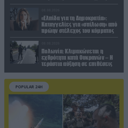
εργοστάσιο των Flamingo
08.08.2026
«Ελπίδα για τη Δημοκρατία»:
Καταγγελίες για «σπίλωση» από
πρώην στέλεχος του κόμματος
08.08.2026
Πολωνία: Κλιμακώνεται η
εχθρότητα κατά Ουκρανών – Η
τεράστια αύξηση σε επιθέσεις
POPULAR 24H