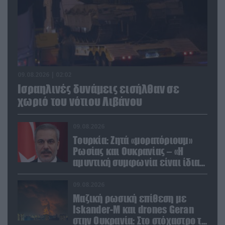
09.08.2026 | 02:02
Ισραηλινές δυνάμεις εισήλθαν σε
χωριό του νότιου Λιβάνου
09.08.2026
Τουρκία: Ζητά «μορατόριουμ»
Ρωσίας και Ουκρανίας – «Η
αμυντική συμφωνία είναι ίδια
με το άρθρο 5 του ΝΑΤΟ» (upd)
09.08.2026
Μαζική ρωσική επίθεση με
Iskander-M και drones Geran
στην Ουκρανία: Στο στόχαστρο το