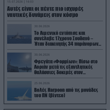
15.07.2026 | 16:03
Aυτές είναι οι πέντε πιο ισχυρές
ναυτικές δυνάμεις στον κόσμο
30.06.2026
Το Λιμενικό εντόπισε και
συνέλαβε 17χρονο Σουδανό –
Ήταν διακινητής 34 παράνομων
μεταναστών
30.06.2026
Φρεγάτα «Φορμίων»: Πίσω στο
Λοριάν μετά τις εξαντλητικές
θαλάσσιες δοκιμές στον
απαιτητικό Βισκαϊκό
25.06.2026
Βολές Harpoon από τις μονάδες
του ΠΝ (βίντεο)