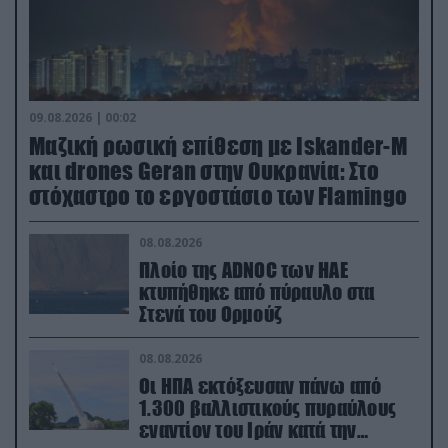
09.08.2026 | 00:02
Μαζική ρωσική επίθεση με Iskander-M
και drones Geran στην Ουκρανία: Στο
στόχαστρο το εργοστάσιο των Flamingo
08.08.2026
Πλοίο της ADNOC των ΗΑΕ
κτυπήθηκε από πύραυλο στα
Στενά του Ορμούζ
08.08.2026
Οι ΗΠΑ εκτόξευσαν πάνω από
1.300 βαλλιστικούς πυραύλους
εναντίον του Ιράν κατά την