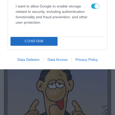
I want to allow Google to enable storage
related to security, including authentication
functionality and fraud prevention, and other
user protection.
06.08.2026 | 14:02
CONFIRM
«Επιχείρηση ελεύθερα πεζοδρόμια» στην
Αθήνα: Απομακρύνθηκαν παράνομα
αντικείμενα από κοινόχρηστους χώρους
Data Deletion
Data Access
Privacy Policy