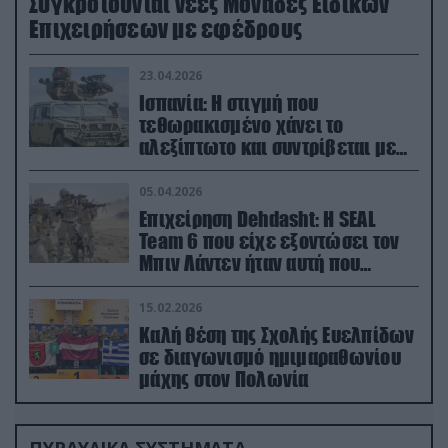
Συγκροτούνται νέες Μονάδες Ειδικών
Επιχειρήσεων με εφέδρους
23.04.2026
Ισπανία: Η στιγμή που
τεθωρακισμένο χάνει το
αλεξίπτωτο και συντρίβεται με
ορμή στο έδαφος (βίντεο)
05.04.2026
Επιχείρηση Dehdasht: Η SEAL
Team 6 που είχε εξοντώσει τον
Μπιν Λάντεν ήταν αυτή που
διέσωσε τον πιλότο του F-15
15.02.2026
Καλή θέση της Σχολής Ευελπίδων
σε διαγωνισμό ημιμαραθωνίου
μάχης στον Πολωνία
ΠΥΡΑΥΛΙΚΑ ΣΥΣΤΗΜΑΤΑ