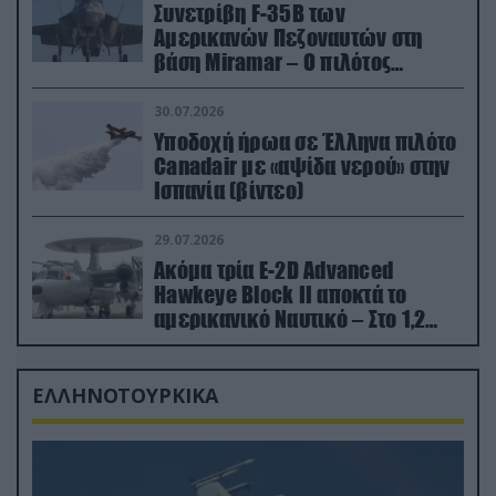
Συνετρίβη F-35B των
Αμερικανών Πεζοναυτών στη
βάση Miramar – Ο πιλότος
εκτινάχθηκε εγκαίρως
30.07.2026
Υποδοχή ήρωα σε Έλληνα πιλότο
Canadair με «αψίδα νερού» στην
Ισπανία (βίντεο)
29.07.2026
Ακόμα τρία E-2D Advanced
Hawkeye Block II αποκτά το
αμερικανικό Ναυτικό – Στο 1,2
δισ.δολάρια το κόστος
ΕΛΛΗΝΟΤΟΥΡΚΙΚΑ