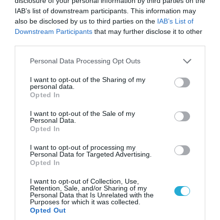
disclosure of your personal information by third parties on the
IAB’s list of downstream participants. This information may
08.08.2026 | 12:02
also be disclosed by us to third parties on the
IAB’s List of
Downstream Participants
that may further disclose it to other
Ιράν: Δημοσίευσε φωτογραφίες
third parties.
αμερικανικών και ισραηλινών αεροσκαφών &
drones που καταρρίφθηκαν
Please note that this website/app uses one or more Google
Personal Data Processing Opt Outs
services and may gather and store information including but
not limited to your visit or usage behaviour. You may click to
I want to opt-out of the Sharing of my
personal data.
grant or deny consent to Google and its third-party tags to
Opted In
use your data for below specified purposes in below Google
consent section.
I want to opt-out of the Sale of my
Personal Data.
Opted In
I want to opt-out of processing my
Personal Data for Targeted Advertising.
Opted In
I want to opt-out of Collection, Use,
Retention, Sale, and/or Sharing of my
Personal Data that Is Unrelated with the
08.08.2026 | 13:02
Purposes for which it was collected.
Βίντεο: Ρωσική βόμβα FAB-3000 «εξαφανίζει
Opted Out