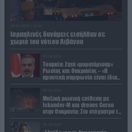
09.08.2026 | 02:02
Ισραηλινές δυνάμεις εισήλθαν σε
χωριό του νότιου Λιβάνου
09.08.2026
Τουρκία: Ζητά «μορατόριουμ»
Ρωσίας και Ουκρανίας – «Η
αμυντική συμφωνία είναι ίδια
με το άρθρο 5 του ΝΑΤΟ» (upd)
09.08.2026
Μαζική ρωσική επίθεση με
Iskander-M και drones Geran
στην Ουκρανία: Στο στόχαστρο το
εργοστάσιο των Flamingo
08.08.2026