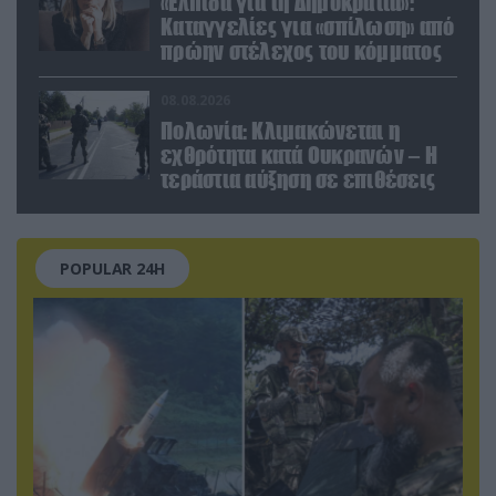
«Ελπίδα για τη Δημοκρατία»:
Καταγγελίες για «σπίλωση» από
πρώην στέλεχος του κόμματος
08.08.2026
Πολωνία: Κλιμακώνεται η
εχθρότητα κατά Ουκρανών – Η
τεράστια αύξηση σε επιθέσεις
POPULAR 24H