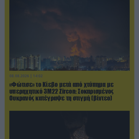
08.08.2026 | 14:02
«Φώτισε» το Κίεβο μετά από χτύπημα με
υπερηχητικό 3M22 Zircon: Σοκαρισμένος
Ουκρανός κατέγραψε τη στιγμή (βίντεο)