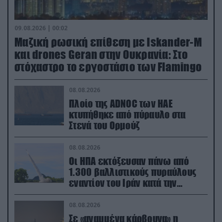
09.08.2026 | 00:02
Μαζική ρωσική επίθεση με Iskander-M
και drones Geran στην Ουκρανία: Στο
στόχαστρο το εργοστάσιο των Flamingo
08.08.2026
Πλοίο της ADNOC των ΗΑΕ
κτυπήθηκε από πύραυλο στα
Στενά του Ορμούζ
08.08.2026
Οι ΗΠΑ εκτόξευσαν πάνω από
1.300 βαλλιστικούς πυραύλους
εναντίον του Ιράν κατά την
διάρκεια του πολέμου
08.08.2026
Σε «αναμμένα κάρβουνα» η