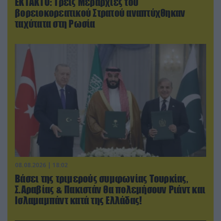
ΕΚΤΑΚΤΟ: Τρεις Μεραρχίες του
βορειοκορεατικού Στρατού αναπτύχθηκαν
ταχύτατα στη Ρωσία
08.08.2026 | 18:02
Βάσει της τριμερούς συμφωνίας Τουρκίας,
Σ.Αραβίας & Πακιστάν θα πολεμήσουν Ριάντ και
Ισλαμαμπάντ κατά της Ελλάδας!