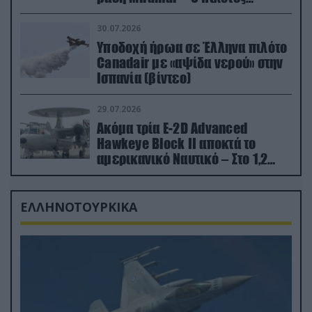
εκτινάχθηκε εγκαίρως
30.07.2026
Υποδοχή ήρωα σε Έλληνα πιλότο
Canadair με «αψίδα νερού» στην
Ισπανία (βίντεο)
29.07.2026
Ακόμα τρία E-2D Advanced
Hawkeye Block II αποκτά το
αμερικανικό Ναυτικό – Στο 1,2
δισ.δολάρια το κόστος
ΕΛΛΗΝΟΤΟΥΡΚΙΚΑ