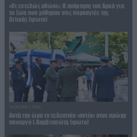
«Οι εντελώς αθώοι»: Η ανάρτηση του Αρκά για
τα ζώα που χάθηκαν στις πυρκαγιές της
Αττικής (φωτο)
04.08.2026 | 15:02
Αυτή την ώρα το τελευταίο «αντίο» στον πρώην
υπουργό Ι.Βαρβιτσιώτη (φωτο)