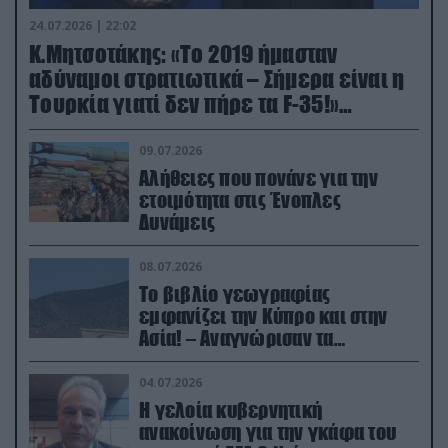
24.07.2026 | 22:02
Κ.Μητσοτάκης: «Το 2019 ήμασταν
αδύναμοι στρατιωτικά – Σήμερα είναι η
Τουρκία γιατί δεν πήρε τα F-35!»
(βίντεο)
09.07.2026
Αλήθειες που πονάνε για την
ετοιμότητα στις Ένοπλες
Δυνάμεις
08.07.2026
Το βιβλίο γεωγραφίας
εμφανίζει την Κύπρο και στην
Ασία! – Αναγνώρισαν τα
κατεχόμενα; (φωτο)
04.07.2026
Η γελοία κυβερνητική
ανακοίνωση για την γκάφα του