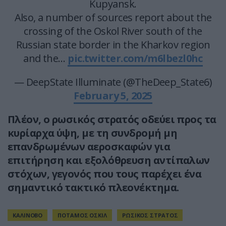
Kupyansk.
Also, a number of sources report about the
crossing of the Oskol River south of the
Russian state border in the Kharkov region
and the…
pic.twitter.com/m6lbezl0hc
— DeepState Illuminate (@TheDeep_State6)
February 5, 2025
Πλέον, ο ρωσικός στρατός οδεύει προς τα
κυρίαρχα ύψη, με τη συνδρομή μη
επανδρωμένων αεροσκαφών για
επιτήρηση και εξολόθρευση αντίπαλων
στόχων, γεγονός που τους παρέχει ένα
σημαντικό τακτικό πλεονέκτημα.
ΚΑΛΙΝΟΒΟ
ΠΟΤΑΜΟΣ ΟΣΚΙΛ
ΡΩΣΙΚΟΣ ΣΤΡΑΤΟΣ