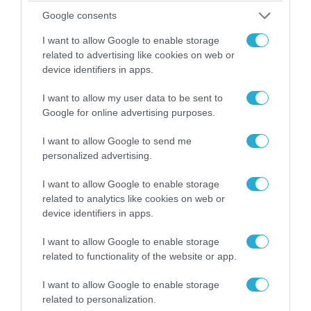
από τον χάρτη» σημείο διέλευσης των
ουκρανικών δυνάμεων στην Ζαπορίζια
Google consents
I want to allow Google to enable storage
related to advertising like cookies on web or
device identifiers in apps.
I want to allow my user data to be sent to
Google for online advertising purposes.
I want to allow Google to send me
personalized advertising.
I want to allow Google to enable storage
related to analytics like cookies on web or
device identifiers in apps.
08.08.2026 | 17:02
Σε «αναμμένα κάρβουνα» η Τουρκία:
I want to allow Google to enable storage
Περιορίζει την κίνηση πλοίων από την Μαύρη
related to functionality of the website or app.
Θάλασσα
I want to allow Google to enable storage
related to personalization.