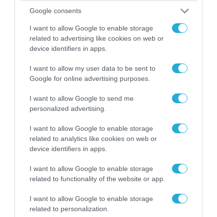
08.09.2019 | 09:48
Google consents
Φωτιά σε σκάφος στην Μονή Αίγινας –
Ακούστηκαν πολλές εκρήξεις
I want to allow Google to enable storage
related to advertising like cookies on web or
Στις φλόγες τυλίχτηκε σήμερα το πρωί ένα σκάφος
device identifiers in apps.
που βρισκόταν στην Μονή, το νησάκι κοντά στην
Αίγινα, στο οποίο επέβαιναν δύο Ελληνες, οι οποίοι
I want to allow my user data to be sent to
βγήκαν από το σκάφος και είναι καλά στην υγεία
Google for online advertising purposes.
τους. Σύμφωνα με τις πρώτες πληροφορίες από το
Λιμενικό το σκάφος ήταν δεμένο στην πλαζ του
I want to allow Google to send me
νησιού και πριν ξεσπάσει η φωτιά […]
personalized advertising.
I want to allow Google to enable storage
related to analytics like cookies on web or
device identifiers in apps.
I want to allow Google to enable storage
related to functionality of the website or app.
I want to allow Google to enable storage
related to personalization.