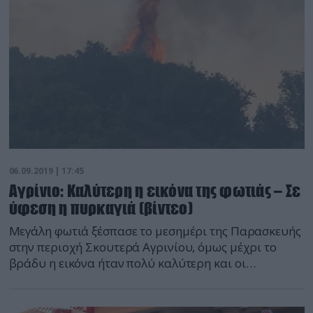
[…]
06.09.2019 | 17:45
Aγρίνιο: Καλύτερη η εικόνα της φωτιάς – Σε
ύφεση η πυρκαγιά (βίντεο)
Μεγάλη φωτιά ξέσπασε το μεσημέρι της Παρασκευής
στην περιοχή Σκουτερά Αγρινίου, όμως μέχρι το
βράδυ η εικόνα ήταν πολύ καλύτερη και οι
Πυροσβέστες ήταν αισιόδοξοι για την εξέλιξή της.
Αμέσως ξεκίνησαν πτήσεις δύο ελικόπτερα και δύο
πετζετέλ, ενώ επί τόπου επιχειρούν για την