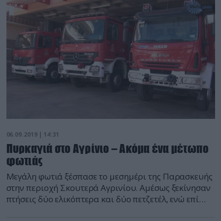
κατάσβεση 52 πυροσβέστες με 17 οχήματα και τρεις
ομάδες πεζοπόρων. Η φωτιά […]
06.09.2019 | 14:31
Πυρκαγιά στο Αγρίνιο – Ακόμα ένα μέτωπο
φωτιάς
Μεγάλη φωτιά ξέσπασε το μεσημέρι της Παρασκευής
στην περιοχή Σκουτερά Αγρινίου. Αμέσως ξεκίνησαν
πτήσεις δύο ελικόπτερα και δύο πετζετέλ, ενώ επί
τόπου επιχειρούν για την κατάσβεση 52