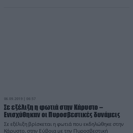
πυροσβέστες, 9 οχήματα, 1 ομάδα πεζοπόρο τμήμα
με 6 πυροσβέστες και 4 Πετζετέλ από αέρος.
06.09.2019 | 06:57
Σε εξέλιξη η φωτιά στην Κάρυστο –
Ενισχύθηκαν οι Πυροσβεστικές δυνάμεις
Σε εξέλιξη βρίσκεται η φωτιά που εκδηλώθηκε στην
Κάρυστο, στην Εύβοια με την Πυροσβεστική