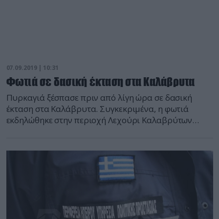
07.09.2019 | 10:31
Φωτιά σε δασική έκταση στα Καλάβρυτα
Πυρκαγιά ξέσπασε πριν από λίγη ώρα σε δασική
έκταση στα Καλάβρυτα. Συγκεκριμένα, η φωτιά
εκδηλώθηκε στην περιοχή Λεχούρι Καλαβρύτων
Αχαΐας. Σύμφωνα με την Πυροσβεστική, άμεσα
κινητοποιήθηκαν για την κατάσβεσή της 18
πυροσβέστες με 9 οχήματα, 1 ομάδα πεζοπόρο
τμήμα με 5 πυροσβέστες, 2 αεροσκάφη και 2
Πετζετέλ. Υπενθυμίζεται πως σύμφωνα με τη Γενική
Γραμματεία Πολιτικής […]