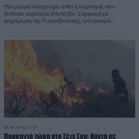
Υπό μερικό έλεγχο έχει τεθεί η πυρκαγιά, που
ξέσπασε νωρίτερα στη Λέσβο. Σύμφωνα με
ενημέρωση της Πυροσβεστικής, η πυρκαγιά
εκδηλώθηκε σε αγροτική έκταση στην περιοχή
Μάρμαρο Λέσβου. Άμεσα για την κατάσβεσή της
κινητοποιήθηκαν 16 πυροσβέστες με 5 οχήματα, ενώ
από αέρος επιχείρησαν και 2 αεροσκάφη Πετζετέλ.
Την ίδια στιγμή, σε εξέλιξη βρίσκεται η πυρκαγιά που
[…]
09.09.2019 | 11:41
Πυρκαγιά τώρα στο Σέιχ Σου: Κοντά σε