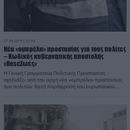
07.09.2019 | 07:54
Νέα «ομπρέλα» προστασίας για τους πολίτες
– Κωδικός κυβερνητικής αποστολής
«RescΖωές»
Η Γενική Γραμματεία Πολιτικής Προστασίας
σχεδιάζει από την αρχή νέα «ομπρέλα» προστασίας
των πολιτών. Κατά παράφραση του ευρωπαϊκού
σχεδίου, δηλαδή του RescEU, το ελληνικό σχέδιο, με
βασικό άξονα τις «ζωές», αλλάζει τα πάντα στον
τρόπο πρόληψης και αντιμετώπισης απειλών κατά
των πολιτών. Εκεί, σε ένα δημόσιο μπάχαλο μέχρι τον
Ιούλιο, οι υπηρεσίες της Προστασίας λειτουργούσαν
από τις 7 […]