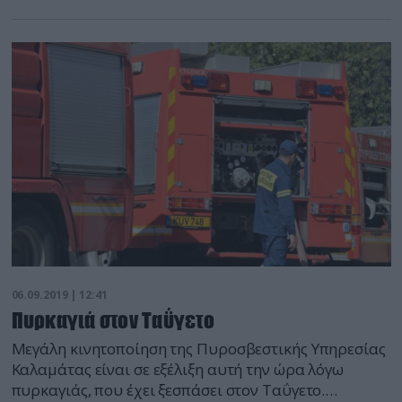
περιφέρεια της Ισπανίας από χθες Πέμπτη, με
αποτέλεσμα να διακοπεί η κυκλοφορία σε
αυτοκινητόδρομους και να εκκενωθούν πολλά
χωριά, δήλωσαν σήμερα τοπικές αρχές.
Ενισχυόμενες από τους ισχυρούς ανέμους εν μέσω
ζέστης και ξηρασίας, οι πυρκαγιές έχουν
καταστρέψει […]
06.09.2019 | 12:41
Πυρκαγιά στον Ταΰγετο
Μεγάλη κινητοποίηση της Πυροσβεστικής Υπηρεσίας
Καλαμάτας είναι σε εξέλιξη αυτή την ώρα λόγω
πυρκαγιάς, που έχει ξεσπάσει στον Ταΰγετο.