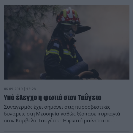
πυροσβέστες με 17 οχήματα και τρεις ομάδες
πεζοπόρων.
06.09.2019 | 13:28
Υπό έλεγχο η φωτιά στον Ταΰγετο
Συναγερμός έχει σημάνει στις πυροσβεστικές
δυνάμεις στη Μεσσηνία καθώς ξέσπασε πυρκαγιά
στον Καρβελά Ταϋγέτου. Η φωτιά μαίνεται σε
αγροτική- δασική περιοχή, εκτός των ορίων του