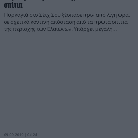
σπίτια
Πυρκαγιά στο Σέιχ Σου ξέσπασε πριν από λίγη ώρα,
σε σχετικά κοντινή απόσταση από τα πρώτα σπίτια
της περιοχής των Ελαιώνων. Υπάρχει μεγάλη
κινητοποίηση από την πλευρά της Πυροσβεστικής
Υπηρεσίας, αφού στο σημείο βρίσκονται 10 οχήματα
με 20 πυροσβέστες, ενώ κλήθηκε και πυροσβεστικό
ελικόπτερο. Στηn περιοχή αυτήν την ώρα δεn
φυσούν ισχυροί άνεμοι, ωστόσο η ανησυχία είναι
διάχυτη, αφού κινδυνεύει ο […]
09.09.2019 | 04:24