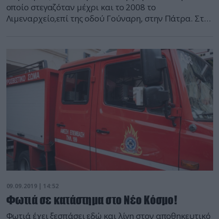
οποίο στεγαζόταν μέχρι και το 2008 το
Λιμεναρχείο,επί της οδού Γούναρη, στην Πάτρα. Στο
σημείο σπεύδουν πυροσβέστες αλλά και άνδρες του
Λιμενικού. Να υπενθυμίσουμε ότι το κτίριο έχει
εγκαταλειφθεί από το 2008 όταν χτυπήθηκε από τον
σεισμό. Εδώ και 11 χρόνια στο συγκεκριμένο οίκημα
βρίσκουν κατάλυμα άστεγοι.
09.09.2019 | 14:52
Φωτιά σε κατάστημα στο Νέο Κόσμο!
Φωτιά έχει ξεσπάσει εδώ και λίγη στον αποθηκευτικό