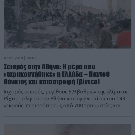
07.09.2019 | 06:03
Σεισμός στην Αθήνα: Η μέρα που
«ταρακουνήθηκε» η Ελλάδα – Παντού
θάνατος και καταστροφή (βίντεο)
Iσχυρός σεισμός, μεγέθους 5,9 βαθμών της κλίμακας
Ρίχτερ, πλήττει την Αθήνα και αφήνει πίσω του 143
νεκρούς, περισσότερους από 700 τραυματίες και
ζημιές σε 70.000 κτίρια. Ήταν 7 Σεπτεμβρίου του
1999 και η χώρα ζει μια από τις χειρότερες
τραγωδίες της Μεταπολίτευσης Ο ισχυρός σεισμός
που είχε πλήξει την Αθήνα το 1999 είχε αφήσει πίσω