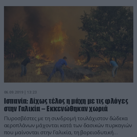
εθνικού δρυμού. Επί τόπου επιχειρούν 31
πυροσβέστες με εννέα οχήματα, αλλά και τέσσερα
PZL.
06.09.2019 | 13:23
Ισπανία: Δίχως τέλος η μάχη με τις φλόγες
στην Γαλικία – Εκκενώθηκαν χωριά
Πυροσβέστες με τη συνδρομή τουλάχιστον δώδεκα
αεροπλάνων μάχονται κατά των δασικών πυρκαγιών
που μαίνονται στην Γαλικία, τη βορειοδυτική