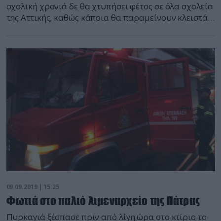
σχολική χρονιά δε θα χτυπήσει φέτος σε όλα σχολεία
της Αττικής, καθώς κάποια θα παραμείνουν κλειστά,
εξαιτίας των προβλημάτων που έχουν καταγραφεί,
μετά τον σεισμό των 5,1 Ρίχτερ της 19 Ιουλίου, που
ταρακούνησε την πρωτεύουσα. Μόλις δύο μέρες
μέχρι να ανοίξουν τα σχολεία και διαπιστώνεται ότι
[…]
09.09.2019 | 15:25
Φωτιά στο παλιό λιμεναρχείο της Πάτρας
Πυρκαγιά ξέσπασε πριν από λίγη ώρα στο κτίριο το