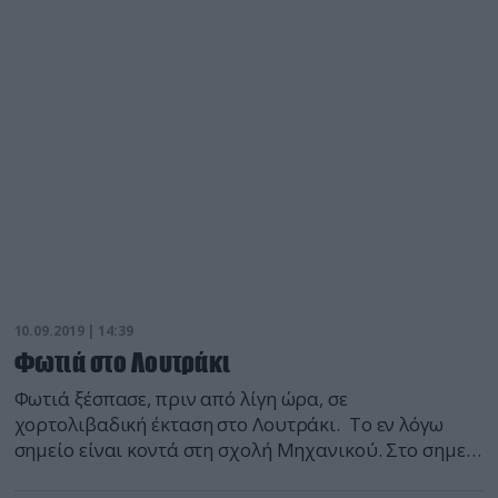
κίνδυνος εκδήλωσης φωτιάς σε αρκετές περιοχές της
Ελλάδας. Όπως υποδεικνύει ο σχετικός χάρτης
κίνδυνος επιπέδου 3 για την εκδήλωση φωτιάς
παρουσιάζεται σε Ν. Εύβοια, Έβρο, Σαμοθράκη,
Λήμνο, Λέσβο, Χίο, Ικαρία, Κάρπαθο και […]
10.09.2019 | 14:39
Φωτιά στο Λουτράκι
Φωτιά ξέσπασε, πριν από λίγη ώρα, σε
χορτολιβαδική έκταση στο Λουτράκι. Το εν λόγω
σημείο είναι κοντά στη σχολή Μηχανικού. Στο σημείο
επιχειρούν τέσσερις πυροσβέστες με δύο οχήματα