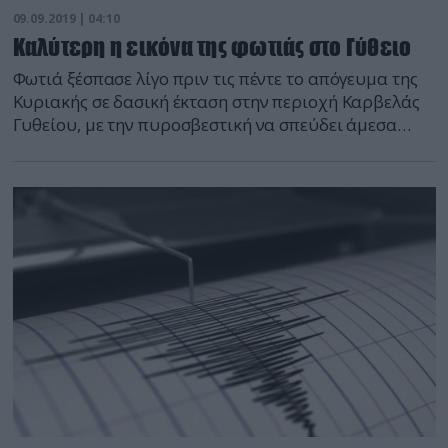
09.09.2019 | 04:10
Καλύτερη η εικόνα της φωτιάς στο Γύθειο
Φωτιά ξέσπασε λίγο πριν τις πέντε το απόγευμα της
Κυριακής σε δασική έκταση στην περιοχή Καρβελάς
Γυθείου, με την πυροσβεστική να σπεύδει άμεσα
στην περιοχή. Επί τόπου βρέθηκαν 16 πυροσβέστες
με οκτώ οχήματα, ενώ ρίψεις έκαναν και τρία
αεροσκάφη τύπου PZL. Λίγο πριν τις 12, η
Πυροσβεστική ενημέρωσε ότι η εικόνα είναι
καλύτερη και ότι […]