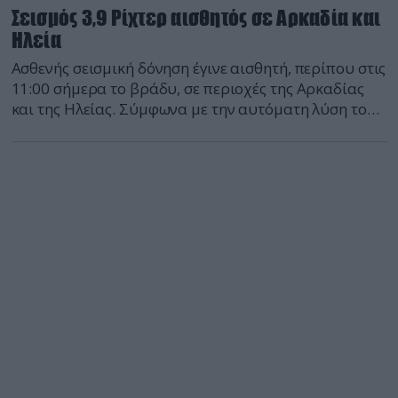
Σεισμός 3,9 Ρίχτερ αισθητός σε Αρκαδία και
Ηλεία
Ασθενής σεισμική δόνηση έγινε αισθητή, περίπου στις
11:00 σήμερα το βράδυ, σε περιοχές της Αρκαδίας
και της Ηλείας. Σύμφωνα με την αυτόματη λύση του
Γεωδυναμικού Ινστιτούτου του Εθνικού
Αστεροσκοπείου Αθηνών, ο σεισμός είχε μέγεθος 3,9
βαθμών της κλίμακας Ρίχτερ και το επίκεντρο
εντοπίστηκε 16 χιλιόμετρα βόρεια, βορειοδυτικά της
Δημητσάνας στην Αρκαδία, ενώ το εστιακό βάθος […]