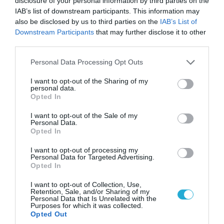
disclosure of your personal information by third parties on the
08.09.2019 | 13:10
IAB’s list of downstream participants. This information may
Φωτιά ξέσπασε στο Γύθειο!
also be disclosed by us to third parties on the
IAB’s List of
Σε εξέλιξη βρίσκεται από σήμερα το μεσημέρι (8/9)
Downstream Participants
that may further disclose it to other
φωτιά σε δασική έκταση στην περιοχή Χωσιάρι, στο
third parties.
Γύθειο. Σύμφωνα με την Πυροσβεστική, η φωτιά
Please note that this website/app uses one or more Google
Personal Data Processing Opt Outs
καίει πουρνάρια και χαμηλή βλάστηση. Επί τόπου
services and may gather and store information including but
επιχειρούν 8 οχήματα με 16 πυροσβέστες και 6
not limited to your visit or usage behaviour. You may click to
I want to opt-out of the Sharing of my
άτομα πεζοπόρο ενώ από αέρος συμβάλλουν το έργο
personal data.
grant or deny consent to Google and its third-party tags to
Opted In
της πυρόσβεσης 3 πετζετέλ από Καλαμάτα. Σύμφωνα
use your data for below specified purposes in below Google
με […]
consent section.
I want to opt-out of the Sale of my
Personal Data.
Opted In
I want to opt-out of processing my
Personal Data for Targeted Advertising.
Opted In
I want to opt-out of Collection, Use,
Retention, Sale, and/or Sharing of my
Personal Data that Is Unrelated with the
Purposes for which it was collected.
Opted Out