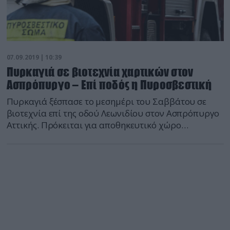
07.09.2019 | 10:39
Πυρκαγιά σε βιοτεχνία χαρτικών στον
Ασπρόπυργο – Επί ποδός η Πυροσβεστική
Πυρκαγιά ξέσπασε το μεσημέρι του Σαββάτου σε
βιοτεχνία επί της οδού Λεωνιδίου στον Ασπρόπυργο
Αττικής. Πρόκειται για αποθηκευτικό χώρο
βιοτεχνίας χαρτικών οπότε υπάρχει αρκετή καύσιμη
ύλη γι’ αυτό οι πυροσβέστες έχουν λάβει μέτρα
προκειμένου να μην επεκταθεί σε γύρω κτίρια. Άμεσα
κινητοποιήθηκαν 30 πυροσβέστες, 12 οχήματα.
Αναλυτικά: 18 πυροσβέστες με 6 οχήματα και 12
πυροσβέστες […]