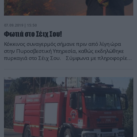
07.09.2019 | 15:50
Φωτιά στο Σέιχ Σου!
Κόκκινος συναγερμός σήμανε πριν από λίγη ώρα
στην Πυροσβεστική Υπηρεσία, καθώς εκδηλώθηκε
πυρκαγιά στο Σέιχ Σου. Σύμφωνα με πληροφορίες
από την Πυροσβεστική η φωτιά είναι στα όρια του
αστικού ιστού με το δάσος. Οι φλόγες καίνε χαμηλή
βλάστηση και ξερά χόρτα. Επί τόπου έχουν σπεύσει 7
οχήματα με 21 πυροσβέστες.