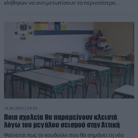
κλήθηκαν να αντιμετωπίσουν τα περισσότερα
πύρινα μέτωπα από αρχή του έτους, αφού συνολικά
σε 31 ημέρες ξέσπασαν 1.517 πυρκαγιές. Αυτό
τουλάχιστον προκύπτει από την έρευνα του
Ανδριανού Γκουρμπάτση, αντιστράτηγου εν
αποστρατεία του Πυροσβεστικού Σώματος, η οποία
αναφέρει επίσης ότι από την αρχή […]
10.09.2019 | 04:53
Ποια σχολεία θα παραμείνουν κλειστά
λόγω του μεγάλου σεισμού στην Αττική
Φαίνεται πως το κουδούνι που θα σημάνει τη νέα