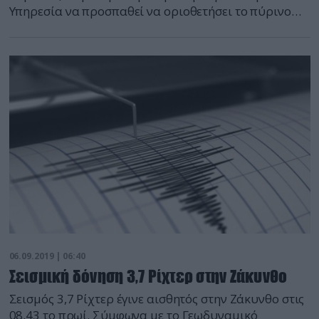
Υπηρεσία να προσπαθεί να οριοθετήσει το πύρινο
μέτωπο. Σύμφωνα με πληροφορίες, η φωτιά ξέσπασε
τα ξημερώματα της Παρασκευής (06/09) σε
αγροτοδασική έκταση στην περιοχή Βατήσι, σε
δύσβατο σημείο κοντά στο οποίο υπάρχουν
ανεμογεννήτριες. Σημειώνεται ότι από την πρώτη
στιγμή ήταν ξεκάθαρο […]
06.09.2019 | 06:40
Σεισμική δόνηση 3,7 Ρίχτερ στην Ζάκυνθο
Σεισμός 3,7 Ρίχτερ έγινε αισθητός στην Ζάκυνθο στις
08.43 το πρωί. Σύμφωνα με το Γεωδυναμικό