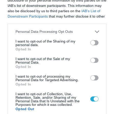
disclosure of your personal information by third parties on the
IAB’s list of downstream participants. This information may
also be disclosed by us to third parties on the
IAB’s List of
Downstream Participants
that may further disclose it to other
third parties.
06.08.2026 | 14:02
Please note that this website/app uses one or more Google
«Επιχείρηση ελεύθερα πεζοδρόμια» στην
Personal Data Processing Opt Outs
services and may gather and store information including but
Αθήνα: Απομακρύνθηκαν παράνομα
not limited to your visit or usage behaviour. You may click to
I want to opt-out of the Sharing of my
αντικείμενα από κοινόχρηστους χώρους
personal data.
grant or deny consent to Google and its third-party tags to
Opted In
use your data for below specified purposes in below Google
consent section.
I want to opt-out of the Sale of my
Personal Data.
Opted In
I want to opt-out of processing my
Personal Data for Targeted Advertising.
Opted In
I want to opt-out of Collection, Use,
Retention, Sale, and/or Sharing of my
Personal Data that Is Unrelated with the
Purposes for which it was collected.
Opted Out