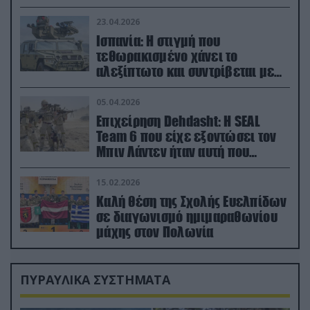
23.04.2026
Ισπανία: Η στιγμή που
τεθωρακισμένο χάνει το
αλεξίπτωτο και συντρίβεται με
ορμή στο έδαφος (βίντεο)
05.04.2026
Επιχείρηση Dehdasht: Η SEAL
Team 6 που είχε εξοντώσει τον
Μπιν Λάντεν ήταν αυτή που
διέσωσε τον πιλότο του F-15
15.02.2026
Καλή θέση της Σχολής Ευελπίδων
σε διαγωνισμό ημιμαραθωνίου
μάχης στον Πολωνία
ΠΥΡΑΥΛΙΚΑ ΣΥΣΤΗΜΑΤΑ