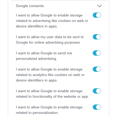
06.08.2026 | 09:03
Google consents
«Οι εντελώς αθώοι»: Η ανάρτηση του Αρκά για
τα ζώα που χάθηκαν στις πυρκαγιές της
I want to allow Google to enable storage
Αττικής (φωτο)
related to advertising like cookies on web or
device identifiers in apps.
I want to allow my user data to be sent to
Google for online advertising purposes.
I want to allow Google to send me
personalized advertising.
I want to allow Google to enable storage
related to analytics like cookies on web or
device identifiers in apps.
I want to allow Google to enable storage
04.08.2026 | 15:02
related to functionality of the website or app.
Αυτή την ώρα το τελευταίο «αντίο» στον πρώην
I want to allow Google to enable storage
υπουργό Ι.Βαρβιτσιώτη (φωτο)
related to personalization.