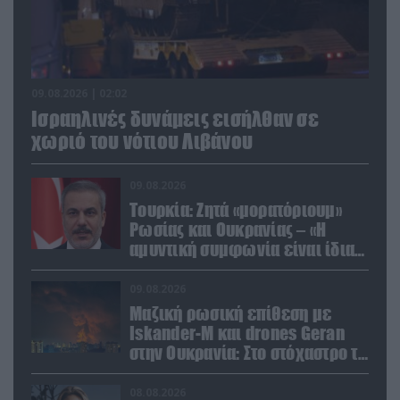
09.08.2026 | 02:02
Ισραηλινές δυνάμεις εισήλθαν σε
χωριό του νότιου Λιβάνου
09.08.2026
Τουρκία: Ζητά «μορατόριουμ»
Ρωσίας και Ουκρανίας – «Η
αμυντική συμφωνία είναι ίδια
με το άρθρο 5 του ΝΑΤΟ» (upd)
09.08.2026
Μαζική ρωσική επίθεση με
Iskander-M και drones Geran
στην Ουκρανία: Στο στόχαστρο το
εργοστάσιο των Flamingo
08.08.2026