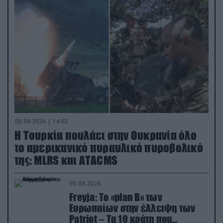
08.08.2026 | 14:02
Η Τουρκία πουλάει στην Ουκρανία όλο
το αμερικανικό πυραυλικό πυροβολικό
της: MLRS και ΑΤΑCMS
05.08.2026
Freyja: Το «plan Β» των
Ευρωπαίων στην έλλειψη των
Patriot – Τα 10 κράτη που