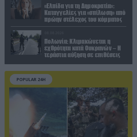
«Ελπίδα για τη Δημοκρατία»:
Καταγγελίες για «σπίλωση» από
πρώην στέλεχος του κόμματος
08.08.2026
Πολωνία: Κλιμακώνεται η
εχθρότητα κατά Ουκρανών – Η
τεράστια αύξηση σε επιθέσεις
POPULAR 24H