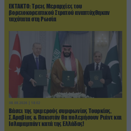
ΕΚΤΑΚΤΟ: Τρεις Μεραρχίες του
βορειοκορεατικού Στρατού αναπτύχθηκαν
ταχύτατα στη Ρωσία
08.08.2026 | 18:02
Βάσει της τριμερούς συμφωνίας Τουρκίας,
Σ.Αραβίας & Πακιστάν θα πολεμήσουν Ριάντ και
Ισλαμαμπάντ κατά της Ελλάδας!