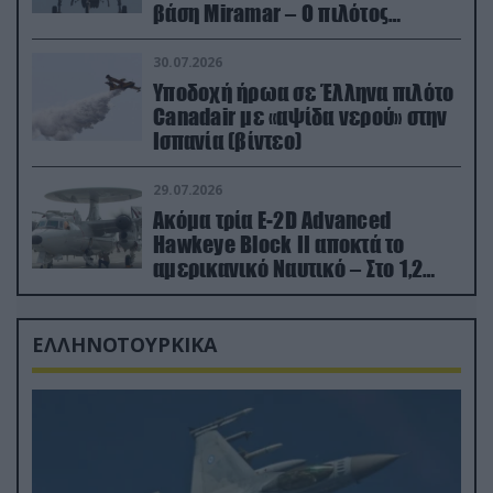
βάση Miramar – Ο πιλότος
εκτινάχθηκε εγκαίρως
30.07.2026
Υποδοχή ήρωα σε Έλληνα πιλότο
Canadair με «αψίδα νερού» στην
Ισπανία (βίντεο)
29.07.2026
Ακόμα τρία E-2D Advanced
Hawkeye Block II αποκτά το
αμερικανικό Ναυτικό – Στο 1,2
δισ.δολάρια το κόστος
ΕΛΛΗΝΟΤΟΥΡΚΙΚΑ