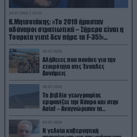
24.07.2026 | 22:02
Κ.Μητσοτάκης: «Το 2019 ήμασταν
αδύναμοι στρατιωτικά – Σήμερα είναι η
Τουρκία γιατί δεν πήρε τα F-35!»
(βίντεο)
09.07.2026
Αλήθειες που πονάνε για την
ετοιμότητα στις Ένοπλες
Δυνάμεις
08.07.2026
Το βιβλίο γεωγραφίας
εμφανίζει την Κύπρο και στην
Ασία! – Αναγνώρισαν τα
κατεχόμενα; (φωτο)
04.07.2026
Η γελοία κυβερνητική