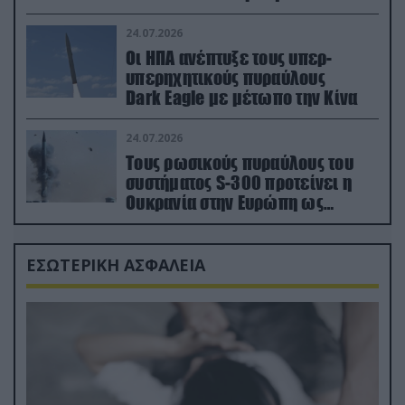
συμμετέχουν στο δίκτυο
συνεργασίας
24.07.2026
Οι ΗΠΑ ανέπτυξε τους υπερ-
υπερηχητικούς πυραύλους
Dark Eagle με μέτωπο την Κίνα
24.07.2026
Τους ρωσικούς πυραύλους του
συστήματος S-300 προτείνει η
Ουκρανία στην Ευρώπη ως
αντιβαλλιστικό σύστημα
ΕΣΩΤΕΡΙΚΗ ΑΣΦΑΛΕΙΑ