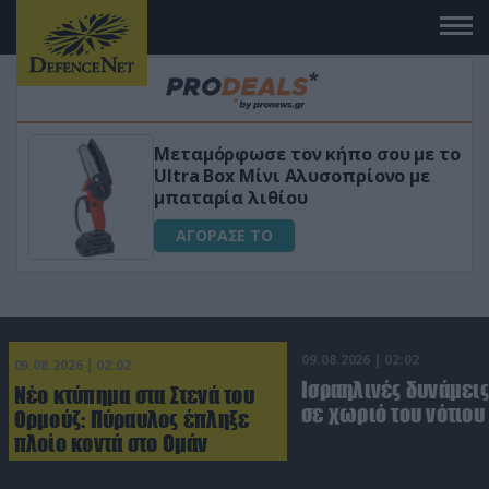
με το
«Μαγική» φόρμουλα τριβόλι + VIP
με
για αύξηση της λίμπιντο
ΑΓΟΡΑΣΕ ΤΟ
09.08.2026 | 02:02
09.08.2026 | 02:02
Ισραηλινές δυνάμεις
Νέο κτύπημα στα Στενά του
σε χωριό του νότιου
Ορμούζ: Πύραυλος έπληξε
πλοίο κοντά στο Ομάν