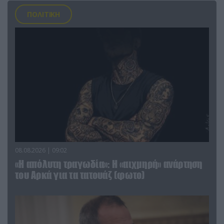
ΠΟΛΙΤΙΚΗ
08.08.2026 | 09:02
«Η απόλυτη τραγωδία»: Η «αιχμηρή» ανάρτηση
του Αρκά για τα τατουάζ (φωτο)