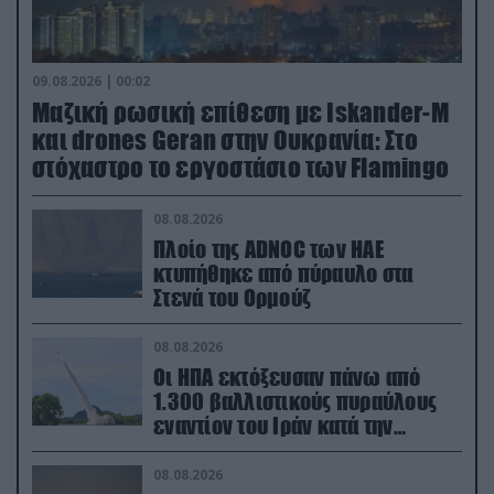
09.08.2026 | 00:02
Μαζική ρωσική επίθεση με Iskander-M
και drones Geran στην Ουκρανία: Στο
στόχαστρο το εργοστάσιο των Flamingo
08.08.2026
Πλοίο της ADNOC των ΗΑΕ
κτυπήθηκε από πύραυλο στα
Στενά του Ορμούζ
08.08.2026
Οι ΗΠΑ εκτόξευσαν πάνω από
1.300 βαλλιστικούς πυραύλους
εναντίον του Ιράν κατά την
διάρκεια του πολέμου
08.08.2026