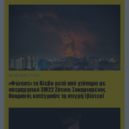
08.08.2026 | 14:02
«Φώτισε» το Κίεβο μετά από χτύπημα με
υπερηχητικό 3M22 Zircon: Σοκαρισμένος
Ουκρανός κατέγραψε τη στιγμή (βίντεο)