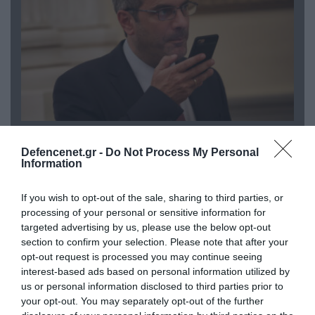
07.08.2026 | 20:02
Ο Γιάννης Αλαφούζος «τέλειωσε» τον
Defencenet.gr -
Do Not Process My Personal
Information
Κωνσταντίνο Ζούλα από τον ΣΚΑΪ – Ο λόγος της
απομάκρυνσής του
If you wish to opt-out of the sale, sharing to third parties, or
processing of your personal or sensitive information for
targeted advertising by us, please use the below opt-out
section to confirm your selection. Please note that after your
opt-out request is processed you may continue seeing
interest-based ads based on personal information utilized by
us or personal information disclosed to third parties prior to
your opt-out. You may separately opt-out of the further