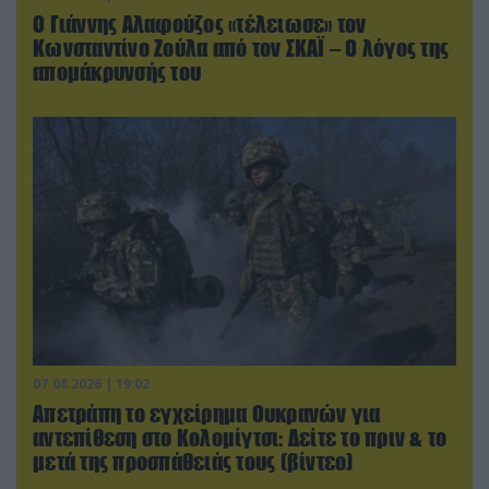
Ο Γιάννης Αλαφούζος «τέλειωσε» τον
Κωνσταντίνο Ζούλα από τον ΣΚΑΪ – Ο λόγος της
απομάκρυνσής του
07.08.2026 | 19:02
Απετράπη το εγχείρημα Ουκρανών για
αντεπίθεση στο Κολομίγτσι: Δείτε το πριν & το
μετά της προσπάθειάς τους (βίντεο)