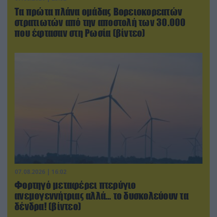
Τα πρώτα πλάνα ομάδας Βορειοκορεατών
στρατιωτών από την αποστολή των 30.000
που έφτασαν στη Ρωσία (βίντεο)
07.08.2026 | 16:02
Φορτηγό μεταφέρει πτερύγιο
ανεμογεννήτριας αλλά… το δυσκολεύουν τα
δένδρα! (βίντεο)