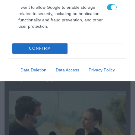
I want to allow Google to enable storage
related to security, including authentication
functionality and fraud prevention, and other
user protection.
CONFIRM
04.08.2026 | 13:02
Η ανακοίνωση του Πανελλήνιου Σωματείου
Data Deletion
Data Access
Privacy Policy
Πυροσβεστών για την δημοσιογράφο του OPEN
που γέλασε στη φωτιά