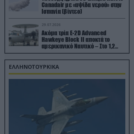
Canadair με «αψίδα νερού» στην
Ισπανία (βίντεο)
29.07.2026
Ακόμα τρία E-2D Advanced
Hawkeye Block II αποκτά το
αμερικανικό Ναυτικό – Στο 1,2
δισ.δολάρια το κόστος
ΕΛΛΗΝΟΤΟΥΡΚΙΚΑ