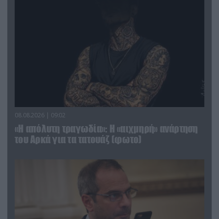
08.08.2026 | 09:02
«Η απόλυτη τραγωδία»: Η «αιχμηρή» ανάρτηση
του Αρκά για τα τατουάζ (φωτο)