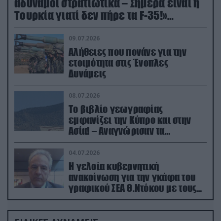
αδύναμοι στρατιωτικά – Σήμερα είναι η
Τουρκία γιατί δεν πήρε τα F-35!»
(βίντεο)
09.07.2026
Αλήθειες που πονάνε για την
ετοιμότητα στις Ένοπλες
Δυνάμεις
08.07.2026
Το βιβλίο γεωγραφίας
εμφανίζει την Κύπρο και στην
Ασία! – Αναγνώρισαν τα
κατεχόμενα; (φωτο)
04.07.2026
Η γελοία κυβερνητική
ανακοίνωση για την γκάφα του
γραφικού ΣΕΑ Θ.Ντόκου με τους
Ρώσους φαρσέρ