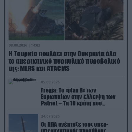
08.08.2026 | 14:02
Η Τουρκία πουλάει στην Ουκρανία όλο
το αμερικανικό πυραυλικό πυροβολικό
της: MLRS και ΑΤΑCMS
05.08.2026
Freyja: Το «plan Β» των
Ευρωπαίων στην έλλειψη των
Patriot – Τα 10 κράτη που
συμμετέχουν στο δίκτυο
συνεργασίας
24.07.2026
Οι ΗΠΑ ανέπτυξε τους υπερ-
υπερηχητικούς πυραύλους