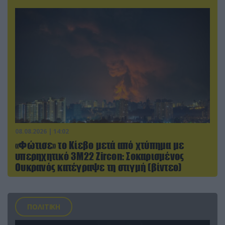
08.08.2026 | 14:02
«Φώτισε» το Κίεβο μετά από χτύπημα με
υπερηχητικό 3M22 Zircon: Σοκαρισμένος
Ουκρανός κατέγραψε τη στιγμή (βίντεο)
ΠΟΛΙΤΙΚΗ