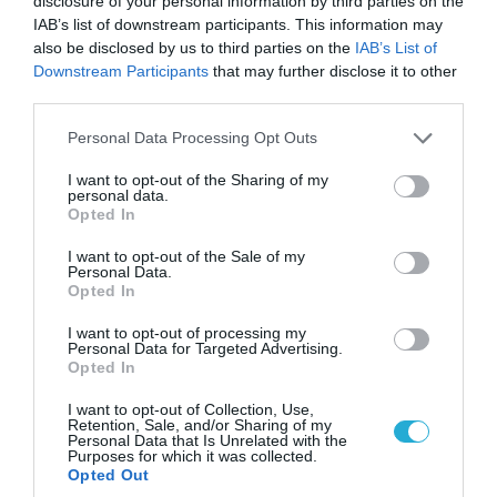
disclosure of your personal information by third parties on the
IAB’s list of downstream participants. This information may
06.08.2026 | 14:02
also be disclosed by us to third parties on the
IAB’s List of
«Επιχείρηση ελεύθερα πεζοδρόμια» στην
Downstream Participants
that may further disclose it to other
Αθήνα: Απομακρύνθηκαν παράνομα
third parties.
αντικείμενα από κοινόχρηστους χώρους
Please note that this website/app uses one or more Google
Personal Data Processing Opt Outs
services and may gather and store information including but
not limited to your visit or usage behaviour. You may click to
I want to opt-out of the Sharing of my
personal data.
grant or deny consent to Google and its third-party tags to
Opted In
use your data for below specified purposes in below Google
consent section.
I want to opt-out of the Sale of my
Personal Data.
Opted In
I want to opt-out of processing my
Personal Data for Targeted Advertising.
Opted In
I want to opt-out of Collection, Use,
Retention, Sale, and/or Sharing of my
06.08.2026 | 09:03
Personal Data that Is Unrelated with the
Purposes for which it was collected.
«Οι εντελώς αθώοι»: Η ανάρτηση του Αρκά για
Opted Out
τα ζώα που χάθηκαν στις πυρκαγιές της