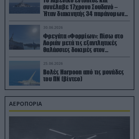
Το Λιμενικό εντόπισε και
συνέλαβε 17χρονο Σουδανό –
Ήταν διακινητής 34 παράνομων
μεταναστών
30.06.2026
Φρεγάτα «Φορμίων»: Πίσω στο
Λοριάν μετά τις εξαντλητικές
θαλάσσιες δοκιμές στον
απαιτητικό Βισκαϊκό
25.06.2026
Βολές Harpoon από τις μονάδες
του ΠΝ (βίντεο)
ΑΕΡΟΠΟΡΙΑ