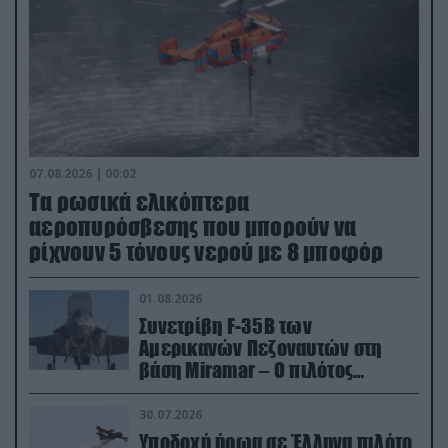
07.08.2026 | 00:02
Τα ρωσικά ελικόπτερα
αεροπυρόσβεσης που μπορούν να
ρίχνουν 5 τόνους νερού με 8 μποφόρ
01.08.2026
Συνετρίβη F-35B των
Αμερικανών Πεζοναυτών στη
βάση Miramar – Ο πιλότος
εκτινάχθηκε εγκαίρως
30.07.2026
Υποδοχή ήρωα σε Έλληνα πιλότο