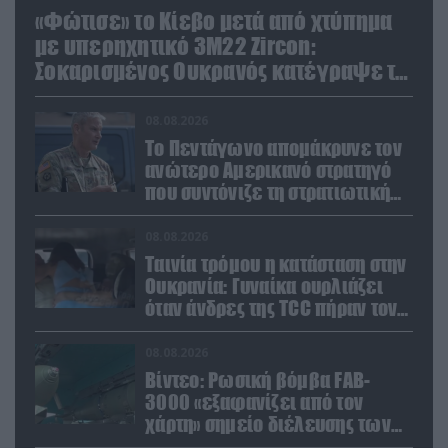
«Φώτισε» το Κίεβο μετά από χτύπημα
με υπερηχητικό 3M22 Zircon:
Σοκαρισμένος Ουκρανός κατέγραψε τη
στιγμή (βίντεο)
08.08.2026
Το Πεντάγωνο απομάκρυνε τον
ανώτερο Αμερικανό στρατηγό
που συντόνιζε τη στρατιωτική
βοήθεια προς την Ουκρανία
08.08.2026
Ταινία τρόμου η κατάσταση στην
Ουκρανία: Γυναίκα ουρλιάζει
όταν άνδρες της TCC πήραν τον
σύντροφό της (βίντεο)
08.08.2026
Βίντεο: Ρωσική βόμβα FAB-
3000 «εξαφανίζει από τον
χάρτη» σημείο διέλευσης των
ουκρανικών δυνάμεων στην