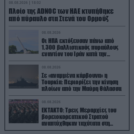
08.08.2026 | 18:02
Πλοίο της ADNOC των ΗΑΕ κτυπήθηκε
από πύραυλο στα Στενά του Ορμούζ
08.08.2026
Οι ΗΠΑ εκτόξευσαν πάνω από
1.300 βαλλιστικούς πυραύλους
εναντίον του Ιράν κατά την
διάρκεια του πολέμου
08.08.2026
Σε «αναμμένα κάρβουνα» η
Τουρκία: Περιορίζει την κίνηση
πλοίων από την Μαύρη Θάλασσα
08.08.2026
ΕΚΤΑΚΤΟ: Τρεις Μεραρχίες του
βορειοκορεατικού Στρατού
αναπτύχθηκαν ταχύτατα στη
Ρωσία