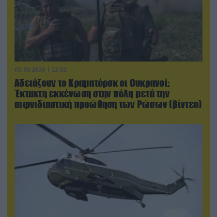
05.08.2026 | 22:02
Αδειάζουν το Κραματόρσκ οι Ουκρανοί:
Έκτακτη εκκένωση στην πόλη μετά την
αιφνιδιαστική προώθηση των Ρώσων (βίντεο)