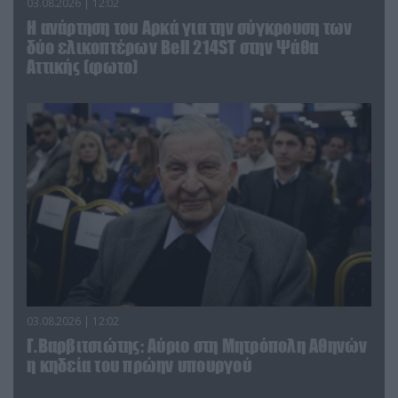
03.08.2026 | 12:02
Η ανάρτηση του Αρκά για την σύγκρουση των
δύο ελικοπτέρων Bell 214ST στην Ψάθα
Αττικής (φωτο)
03.08.2026 | 12:02
Γ.Βαρβιτσιώτης: Aύριο στη Μητρόπολη Αθηνών
η κηδεία του πρώην υπουργού