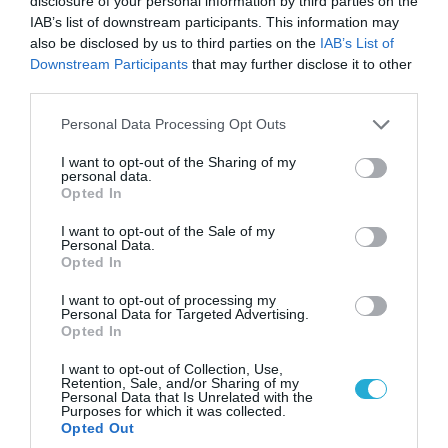
disclosure of your personal information by third parties on the
IAB’s list of downstream participants. This information may
also be disclosed by us to third parties on the
IAB’s List of
Downstream Participants
that may further disclose it to other
third parties.
Please note that this website/app uses one or more Google
Personal Data Processing Opt Outs
services and may gather and store information including but
not limited to your visit or usage behaviour. You may click to
I want to opt-out of the Sharing of my
personal data.
grant or deny consent to Google and its third-party tags to
Opted In
use your data for below specified purposes in below Google
consent section.
I want to opt-out of the Sale of my
Personal Data.
Opted In
04.08.2026 | 13:02
Η ανακοίνωση του Πανελλήνιου Σωματείου
I want to opt-out of processing my
Personal Data for Targeted Advertising.
Πυροσβεστών για την δημοσιογράφο του OPEN
Opted In
που γέλασε στη φωτιά
I want to opt-out of Collection, Use,
Retention, Sale, and/or Sharing of my
Personal Data that Is Unrelated with the
Purposes for which it was collected.
Opted Out