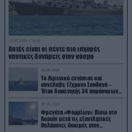
15.07.2026 | 16:03
Aυτές είναι οι πέντε πιο ισχυρές
ναυτικές δυνάμεις στον κόσμο
30.06.2026
Το Λιμενικό εντόπισε και
συνέλαβε 17χρονο Σουδανό –
Ήταν διακινητής 34 παράνομων
μεταναστών
30.06.2026
Φρεγάτα «Φορμίων»: Πίσω στο
Λοριάν μετά τις εξαντλητικές
θαλάσσιες δοκιμές στον
απαιτητικό Βισκαϊκό