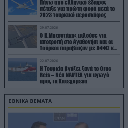
Πάνω από ελληνικό έδαφος
πέταξε για πρώτη φορά μετά το
2023 τουρκικό αεροσκάφος
29.07.2026
Ο Κ.Μητσοτάκης μιλούσε για
αποτροπή στο Αγαθονήσι και οι
Τούρκοι παραβίαζαν με ΑΦΝΣ και
drone
22.07.2026
Η Τουρκία βγάζει ξανά το Oruc
Reis – Νέα NAVTEX για αγωγό
προς τα Κατεχόμενα
ΕΘΝΙΚΑ ΘΕΜΑΤΑ