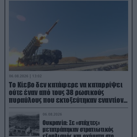
06.08.2026 | 13:02
Το Κίεβο δεν κατάφερε να καταρρίψει
ούτε έναν από τους 38 ρωσικούς
πυραύλους που εκτοξεύτηκαν εναντίον
του
06.08.2026
Ουκρανία: Σε «στάχτες»
μετατράπηκαν στρατιωτικός
εξοπλισμός και οχήματα στο