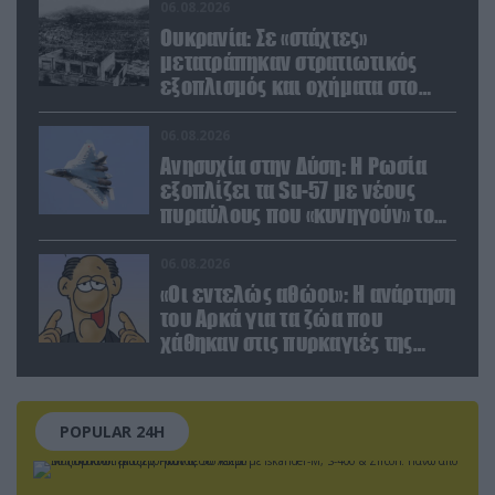
χρυσού
06.08.2026
Ουκρανία: Σε «στάχτες»
μετατράπηκαν στρατιωτικός
εξοπλισμός και οχήματα στο
Κίεβο μετά από ρωσικά
πλήγματα (βίντεο)
06.08.2026
Ανησυχία στην Δύση: H Ρωσία
εξοπλίζει τα Su-57 με νέους
πυραύλους που «κυνηγούν» τον
στόχο μέσα από παρεμβολές!
06.08.2026
«Οι εντελώς αθώοι»: Η ανάρτηση
του Αρκά για τα ζώα που
χάθηκαν στις πυρκαγιές της
Αττικής (φωτο)
POPULAR 24H