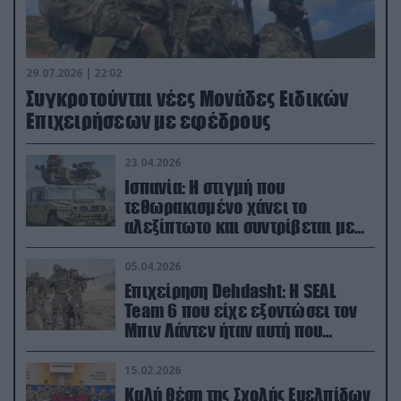
29.07.2026 | 22:02
Συγκροτούνται νέες Μονάδες Ειδικών
Επιχειρήσεων με εφέδρους
23.04.2026
Ισπανία: Η στιγμή που
τεθωρακισμένο χάνει το
αλεξίπτωτο και συντρίβεται με
ορμή στο έδαφος (βίντεο)
05.04.2026
Επιχείρηση Dehdasht: Η SEAL
Team 6 που είχε εξοντώσει τον
Μπιν Λάντεν ήταν αυτή που
διέσωσε τον πιλότο του F-15
15.02.2026
Καλή θέση της Σχολής Ευελπίδων