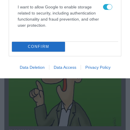
I want to allow Google to enable storage
related to security, including authentication
functionality and fraud prevention, and other
user protection.
03.08.2026 | 19:02
Ξέπλυμα της ανοησίας από τη Α.Γιάμαλη για την
ρεπόρτερ του ΟΡΕΝ: «Όλοι να έχουμε
δικαίωμα στο λάθος»
CONFIRM
Data Deletion
Data Access
Privacy Policy