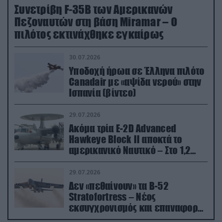
Συνετρίβη F-35B των Αμερικανών
Πεζοναυτών στη βάση Miramar – Ο
πιλότος εκτινάχθηκε εγκαίρως
30.07.2026
Υποδοχή ήρωα σε Έλληνα πιλότο
Canadair με «αψίδα νερού» στην
Ισπανία (βίντεο)
29.07.2026
Ακόμα τρία E-2D Advanced
Hawkeye Block II αποκτά το
αμερικανικό Ναυτικό – Στο 1,2
δισ.δολάρια το κόστος
29.07.2026
Δεν «πεθαίνουν» τα Β-52
Stratofortress – Νέος
εκσυγχρονισμός και επαναφορά
από τα «νεκροταφεία»