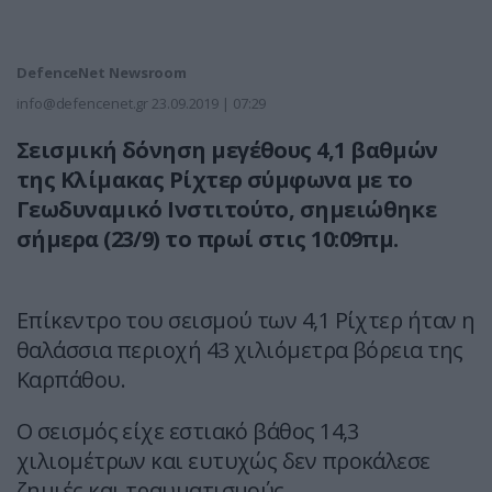
DefenceNet Newsroom
info@defencenet.gr
23.09.2019 | 07:29
Σεισμική δόνηση μεγέθους 4,1 βαθμών
της Κλίμακας Ρίχτερ σύμφωνα με το
Γεωδυναμικό Ινστιτούτο, σημειώθηκε
σήμερα (23/9) το πρωί στις 10:09πμ.
Επίκεντρο του σεισμού των 4,1 Ρίχτερ ήταν η
θαλάσσια περιοχή 43 χιλιόμετρα βόρεια της
Καρπάθου.
Ο σεισμός είχε εστιακό βάθος 14,3
χιλιομέτρων και ευτυχώς δεν προκάλεσε
ζημιές και τραυματισμούς.