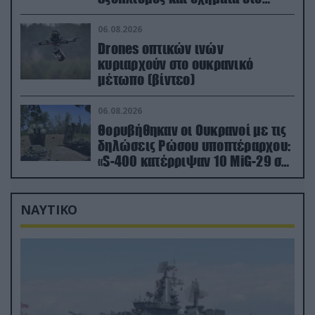
Κίεβο μετά από ρωσικά
πλήγματα (βίντεο)
06.08.2026
Drones οπτικών ινών
κυριαρχούν στο ουκρανικό
μέτωπο (βίντεο)
06.08.2026
Θορυβήθηκαν οι Ουκρανοί με τις
δηλώσεις Ρώσου υποπτέραρχου:
«S-400 κατέρριψαν 10 MiG-29 σε
μόλις μια μέρα!»
ΝΑΥΤΙΚΟ