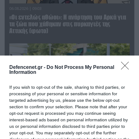
06.08.2026 | 09:03
«Οι εντελώς αθώοι»: Η ανάρτηση του Αρκά για
τα ζώα που χάθηκαν στις πυρκαγιές της
Αττικής (φωτο)
Defencenet.gr -
Do Not Process My Personal
Information
If you wish to opt-out of the sale, sharing to third parties, or
processing of your personal or sensitive information for
targeted advertising by us, please use the below opt-out
section to confirm your selection. Please note that after your
opt-out request is processed you may continue seeing
04.08.2026 | 15:02
interest-based ads based on personal information utilized by
us or personal information disclosed to third parties prior to
Αυτή την ώρα το τελευταίο «αντίο» στον πρώην
your opt-out. You may separately opt-out of the further
υπουργό Ι.Βαρβιτσιώτη (φωτο)