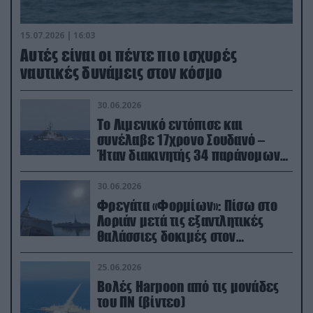
15.07.2026 | 16:03
Aυτές είναι οι πέντε πιο ισχυρές
ναυτικές δυνάμεις στον κόσμο
30.06.2026
Το Λιμενικό εντόπισε και
συνέλαβε 17χρονο Σουδανό –
Ήταν διακινητής 34 παράνομων
μεταναστών
30.06.2026
Φρεγάτα «Φορμίων»: Πίσω στο
Λοριάν μετά τις εξαντλητικές
θαλάσσιες δοκιμές στον
απαιτητικό Βισκαϊκό
25.06.2026
Βολές Harpoon από τις μονάδες
του ΠΝ (βίντεο)