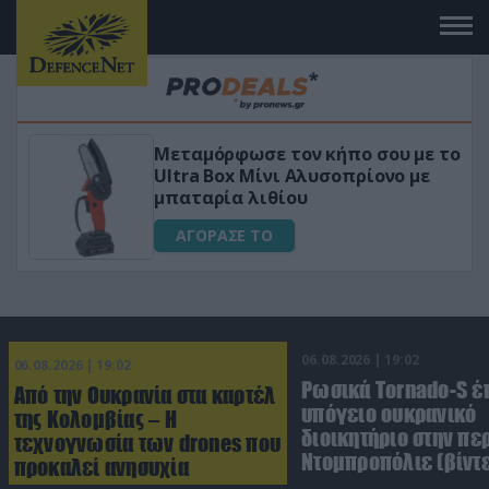
Μεταμόρφωσε τον κήπο σου με το
Ultra Box Μίνι Αλυσοπρίονο με
μπαταρία λιθίου
ΑΓΟΡΑΣΕ ΤΟ
06.08.2026 | 19:02
06.08.2026 | 19:02
Ρωσικά Tornado-S έ
Από την Ουκρανία στα καρτέλ
υπόγειο ουκρανικό
της Κολομβίας – Η
διοικητήριο στην πε
τεχνογνωσία των drones που
Ντομπροπόλιε (βίντ
προκαλεί ανησυχία