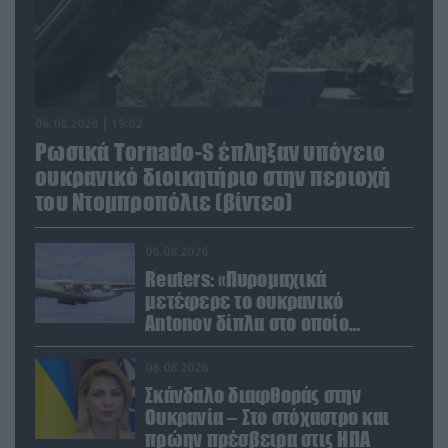
06.08.2026 | 19:02
Ρωσικά Tornado-S έπληξαν υπόγειο
ουκρανικό διοικητήριο στην περιοχή
του Ντομπροπόλιε (βίντεο)
06.08.2026
Reuters: «Πυρομαχικά
μετέφερε το ουκρανικό
Antonov δίπλα στο οποίο
βρέθηκε το drone στη Λειψία»
06.08.2026
Σκάνδαλο διαφθοράς στην
Ουκρανία – Στο στόχαστρο και
πρώην πρέσβειρα στις ΗΠΑ