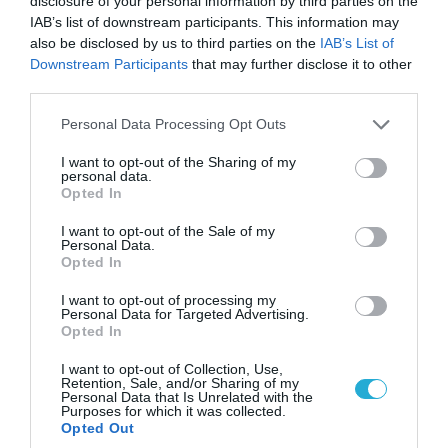
disclosure of your personal information by third parties on the
Έκτακτη εκκένωση στην πόλη μετά την
IAB’s list of downstream participants. This information may
αιφνιδιαστική προώθηση των Ρώσων (βίντεο)
also be disclosed by us to third parties on the
IAB’s List of
Downstream Participants
that may further disclose it to other
third parties.
ΠΟΛΙΤΙΚΗ
Please note that this website/app uses one or more Google
Personal Data Processing Opt Outs
services and may gather and store information including but
not limited to your visit or usage behaviour. You may click to
I want to opt-out of the Sharing of my
personal data.
grant or deny consent to Google and its third-party tags to
Opted In
use your data for below specified purposes in below Google
consent section.
I want to opt-out of the Sale of my
Personal Data.
Opted In
I want to opt-out of processing my
Personal Data for Targeted Advertising.
Opted In
I want to opt-out of Collection, Use,
Retention, Sale, and/or Sharing of my
06.08.2026 | 14:02
Personal Data that Is Unrelated with the
Purposes for which it was collected.
«Επιχείρηση ελεύθερα πεζοδρόμια» στην
Opted Out
Αθήνα: Απομακρύνθηκαν παράνομα