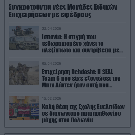
Συγκροτούνται νέες Μονάδες Ειδικών
Επιχειρήσεων με εφέδρους
23.04.2026
Ισπανία: Η στιγμή που
τεθωρακισμένο χάνει το
αλεξίπτωτο και συντρίβεται με
ορμή στο έδαφος (βίντεο)
05.04.2026
Επιχείρηση Dehdasht: Η SEAL
Team 6 που είχε εξοντώσει τον
Μπιν Λάντεν ήταν αυτή που
διέσωσε τον πιλότο του F-15
15.02.2026
Καλή θέση της Σχολής Ευελπίδων
σε διαγωνισμό ημιμαραθωνίου
μάχης στον Πολωνία