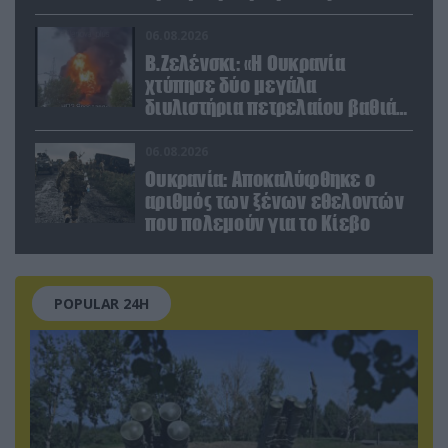
06.08.2026
Β.Ζελένσκι: «Η Ουκρανία
χτύπησε δύο μεγάλα
διυλιστήρια πετρελαίου βαθιά
στη Ρωσία» (βίντεο)
06.08.2026
Ουκρανία: Αποκαλύφθηκε ο
αριθμός των ξένων εθελοντών
που πολεμούν για το Κίεβο
POPULAR 24H