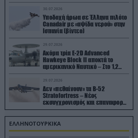
30.07.2026
Υποδοχή ήρωα σε Έλληνα πιλότο
Canadair με «αψίδα νερού» στην
Ισπανία (βίντεο)
29.07.2026
Ακόμα τρία E-2D Advanced
Hawkeye Block II αποκτά το
αμερικανικό Ναυτικό – Στο 1,2
δισ.δολάρια το κόστος
29.07.2026
Δεν «πεθαίνουν» τα Β-52
Stratofortress – Νέος
εκσυγχρονισμός και επαναφορά
από τα «νεκροταφεία»
ΕΛΛΗΝΟΤΟΥΡΚΙΚΑ