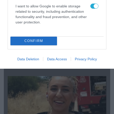
I want to allow Google to enable storage
related to security, including authentication
functionality and fraud prevention, and other
user protection.
CONFIRM
04.08.2026 | 15:02
Data Deletion
Data Access
Privacy Policy
Αυτή την ώρα το τελευταίο «αντίο» στον πρώην
υπουργό Ι.Βαρβιτσιώτη (φωτο)