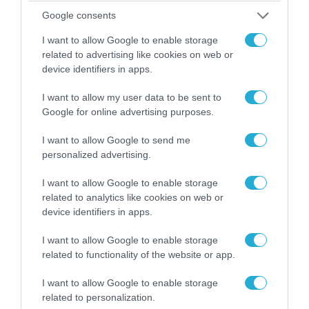
αντικείμενα από κοινόχρηστους χώρους
Google consents
I want to allow Google to enable storage
related to advertising like cookies on web or
device identifiers in apps.
I want to allow my user data to be sent to
Google for online advertising purposes.
I want to allow Google to send me
personalized advertising.
I want to allow Google to enable storage
related to analytics like cookies on web or
06.08.2026 | 09:03
device identifiers in apps.
«Οι εντελώς αθώοι»: Η ανάρτηση του Αρκά για
τα ζώα που χάθηκαν στις πυρκαγιές της
I want to allow Google to enable storage
Αττικής (φωτο)
related to functionality of the website or app.
I want to allow Google to enable storage
related to personalization.