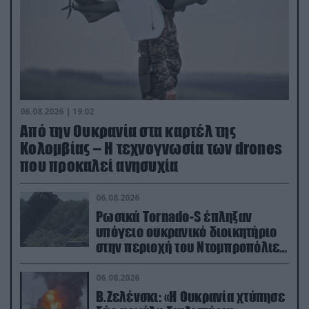
06.08.2026 | 19:02
Από την Ουκρανία στα καρτέλ της
Κολομβίας – Η τεχνογνωσία των drones
που προκαλεί ανησυχία
06.08.2026
Ρωσικά Tornado-S έπληξαν
υπόγειο ουκρανικό διοικητήριο
στην περιοχή του Ντομπροπόλιε
(βίντεο)
06.08.2026
Β.Ζελένσκι: «Η Ουκρανία χτύπησε