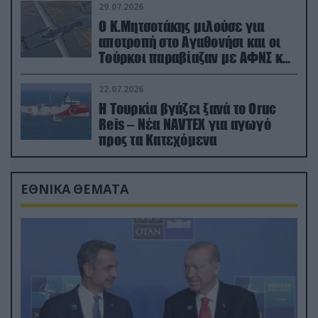
29.07.2026
Ο Κ.Μητσοτάκης μιλούσε για
αποτροπή στο Αγαθονήσι και οι
Τούρκοι παραβίαζαν με ΑΦΝΣ και
drone
22.07.2026
Η Τουρκία βγάζει ξανά το Oruc
Reis – Νέα NAVTEX για αγωγό
προς τα Κατεχόμενα
ΕΘΝΙΚΑ ΘΕΜΑΤΑ