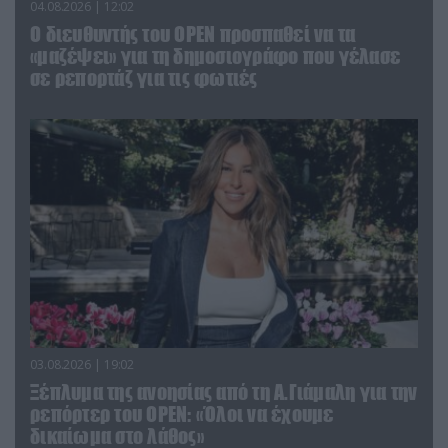
04.08.2026 | 12:02
O διευθυντής του OPEN προσπαθεί να τα
«μαζέψει» για τη δημοσιογράφο που γέλασε
σε ρεπορτάζ για τις φωτιές
03.08.2026 | 19:02
Ξέπλυμα της ανοησίας από τη Α.Γιάμαλη για την
ρεπόρτερ του ΟΡΕΝ: «Όλοι να έχουμε
δικαίωμα στο λάθος»