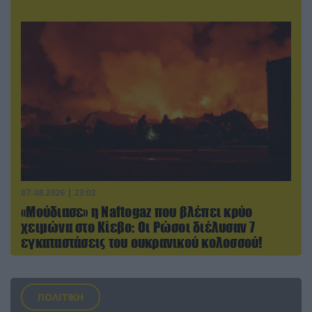
07.08.2026 | 23:02
«Μούδιασε» η Naftogaz που βλέπει κρύο
χειμώνα στο Κίεβο: Οι Ρώσοι διέλυσαν 7
εγκαταστάσεις του ουκρανικού κολοσσού!
ΠΟΛΙΤΙΚΗ