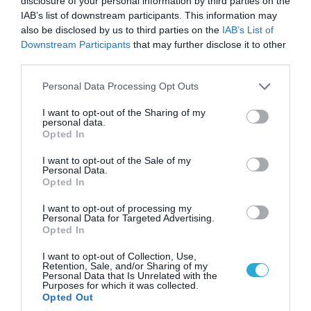
disclosure of your personal information by third parties on the
IAB’s list of downstream participants. This information may
also be disclosed by us to third parties on the
IAB’s List of
06.08.2026 | 14:02
Downstream Participants
that may further disclose it to other
«Επιχείρηση ελεύθερα πεζοδρόμια» στην
third parties.
Αθήνα: Απομακρύνθηκαν παράνομα
αντικείμενα από κοινόχρηστους χώρους
Please note that this website/app uses one or more Google
Personal Data Processing Opt Outs
services and may gather and store information including but
not limited to your visit or usage behaviour. You may click to
I want to opt-out of the Sharing of my
personal data.
grant or deny consent to Google and its third-party tags to
Opted In
use your data for below specified purposes in below Google
consent section.
I want to opt-out of the Sale of my
Personal Data.
Opted In
I want to opt-out of processing my
Personal Data for Targeted Advertising.
Opted In
I want to opt-out of Collection, Use,
Retention, Sale, and/or Sharing of my
Personal Data that Is Unrelated with the
06.08.2026 | 09:03
Purposes for which it was collected.
Opted Out
«Οι εντελώς αθώοι»: Η ανάρτηση του Αρκά για