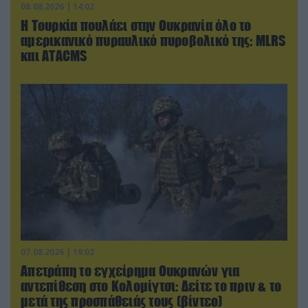
08.08.2026 | 14:02
Η Τουρκία πουλάει στην Ουκρανία όλο το
αμερικανικό πυραυλικό πυροβολικό της: MLRS
και ΑΤΑCMS
07.08.2026 | 19:02
Απετράπη το εγχείρημα Ουκρανών για
αντεπίθεση στο Κολομίγτσι: Δείτε το πριν & το
μετά της προσπάθειάς τους (βίντεο)