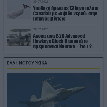
30.07.2026
Υποδοχή ήρωα σε Έλληνα πιλότο
Canadair με «αψίδα νερού» στην
Ισπανία (βίντεο)
29.07.2026
Ακόμα τρία E-2D Advanced
Hawkeye Block II αποκτά το
αμερικανικό Ναυτικό – Στο 1,2
δισ.δολάρια το κόστος
ΕΛΛΗΝΟΤΟΥΡΚΙΚΑ