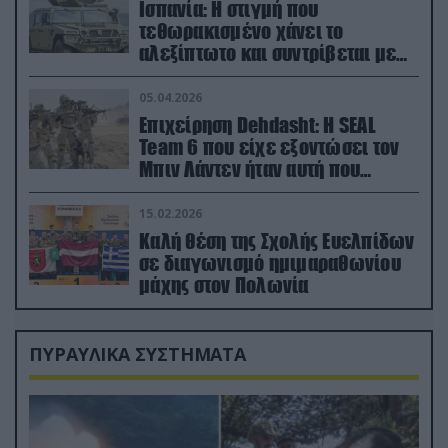
Ισπανία: Η στιγμή που
τεθωρακισμένο χάνει το
αλεξίπτωτο και συντρίβεται με
ορμή στο έδαφος (βίντεο)
05.04.2026
Επιχείρηση Dehdasht: Η SEAL
Team 6 που είχε εξοντώσει τον
Μπιν Λάντεν ήταν αυτή που
διέσωσε τον πιλότο του F-15
15.02.2026
Καλή θέση της Σχολής Ευελπίδων
σε διαγωνισμό ημιμαραθωνίου
μάχης στον Πολωνία
ΠΥΡΑΥΛΙΚΑ ΣΥΣΤΗΜΑΤΑ