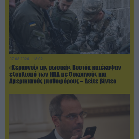
07.08.2026 | 18:02
«Κεραυνοί» της ρωσικής Βοστόκ κατέκαψαν
εξοπλισμό των ΗΠΑ με Ουκρανούς και
Αμερικανούς μισθοφόρους – Δείτε βίντεο