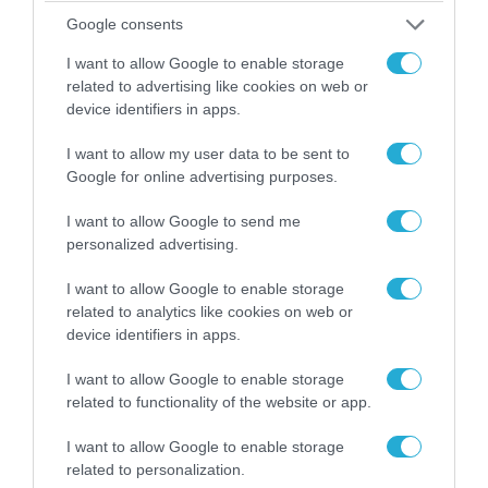
τα ζώα που χάθηκαν στις πυρκαγιές της
Google consents
Αττικής (φωτο)
I want to allow Google to enable storage
related to advertising like cookies on web or
device identifiers in apps.
I want to allow my user data to be sent to
Google for online advertising purposes.
I want to allow Google to send me
personalized advertising.
I want to allow Google to enable storage
related to analytics like cookies on web or
device identifiers in apps.
04.08.2026 | 15:02
Αυτή την ώρα το τελευταίο «αντίο» στον πρώην
I want to allow Google to enable storage
υπουργό Ι.Βαρβιτσιώτη (φωτο)
related to functionality of the website or app.
I want to allow Google to enable storage
related to personalization.