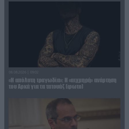
08.08.2026 | 09:02
«Η απόλυτη τραγωδία»: Η «αιχμηρή» ανάρτηση
του Αρκά για τα τατουάζ (φωτο)