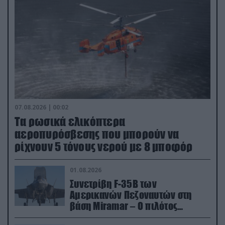
07.08.2026 | 00:02
Τα ρωσικά ελικόπτερα
αεροπυρόσβεσης που μπορούν να
ρίχνουν 5 τόνους νερού με 8 μποφόρ
01.08.2026
Συνετρίβη F-35B των
Αμερικανών Πεζοναυτών στη
βάση Miramar – Ο πιλότος
εκτινάχθηκε εγκαίρως