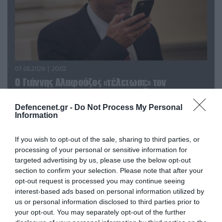
07.08.2026 | 20:02
Ο Γιάννης Αλαφούζος «τέλειωσε» τον
Κωνσταντίνο Ζούλα από τον ΣΚΑΪ – Ο λόγος της
απομάκρυνσής του
Defencenet.gr -
Do Not Process My Personal
Information
If you wish to opt-out of the sale, sharing to third parties, or
processing of your personal or sensitive information for
targeted advertising by us, please use the below opt-out
section to confirm your selection. Please note that after your
opt-out request is processed you may continue seeing
interest-based ads based on personal information utilized by
us or personal information disclosed to third parties prior to
your opt-out. You may separately opt-out of the further