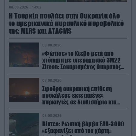
08.08.2026 | 14:02
Η Τουρκία πουλάει στην Ουκρανία όλο
το αμερικανικό πυραυλικό πυροβολικό
της: MLRS και ΑΤΑCMS
08.08.2026
«Φώτισε» το Κίεβο μετά από
χτύπημα με υπερηχητικό 3M22
Zircon: Σοκαρισμένος Ουκρανός
κατέγραψε τη στιγμή (βίντεο)
08.08.2026
Σφοδρή ουκρανική επίθεση
προκάλεσε εκτεταμένες
πυρκαγιές σε διυλιστήριο και
υποδομές της ρωσικής Rosneft
(βίντεο)
08.08.2026
Βίντεο: Ρωσική βόμβα FAB-3000
«εξαφανίζει από τον χάρτη»