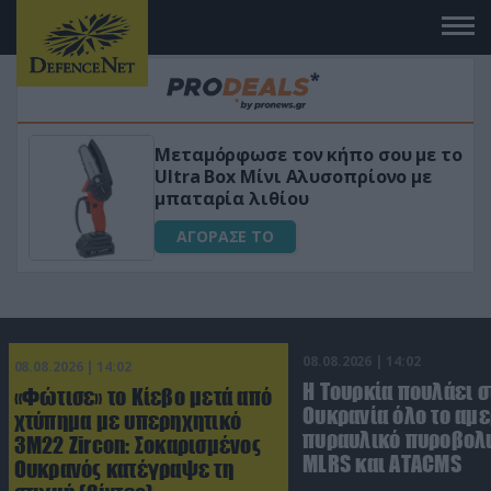
Μεταμόρφωσε τον κήπο σου με το
Ultra Box Μίνι Αλυσοπρίονο με
μπαταρία λιθίου
ΑΓΟΡΑΣΕ ΤΟ
08.08.2026 | 14:02
08.08.2026 | 14:02
Η Τουρκία πουλάει σ
«Φώτισε» το Κίεβο μετά από
Ουκρανία όλο το αμε
χτύπημα με υπερηχητικό
πυραυλικό πυροβολι
3M22 Zircon: Σοκαρισμένος
MLRS και ΑΤΑCMS
Ουκρανός κατέγραψε τη