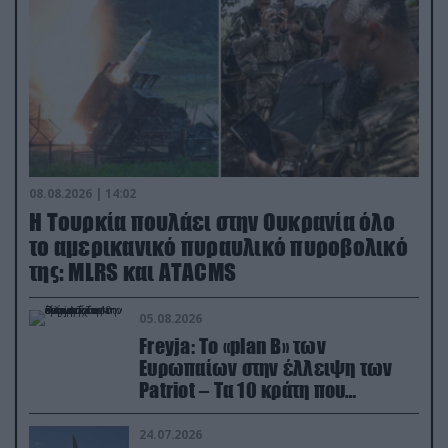
08.08.2026 | 14:02
Η Τουρκία πουλάει στην Ουκρανία όλο
το αμερικανικό πυραυλικό πυροβολικό
της: MLRS και ΑΤΑCMS
05.08.2026
Freyja: Το «plan Β» των
Ευρωπαίων στην έλλειψη των
Patriot – Τα 10 κράτη που
συμμετέχουν στο δίκτυο
συνεργασίας
24.07.2026