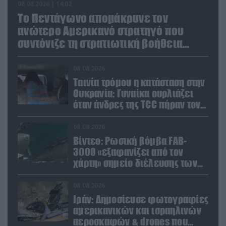
08.08.2026 | 14:02
Το Πεντάγωνο απομάκρυνε τον
ανώτερο Αμερικανό στρατηγό που
συντόνιζε τη στρατιωτική βοήθεια
προς την Ουκρανία
08.08.2026
Ταινία τρόμου η κατάσταση στην
Ουκρανία: Γυναίκα ουρλιάζει
όταν άνδρες της TCC πήραν τον
σύντροφό της (βίντεο)
08.08.2026
Βίντεο: Ρωσική βόμβα FAB-
3000 «εξαφανίζει από τον
χάρτη» σημείο διέλευσης των
ουκρανικών δυνάμεων στην
Ζαπορίζια
08.08.2026
Ιράν: Δημοσίευσε φωτογραφίες
αμερικανικών και ισραηλινών
αεροσκαφών & drones που