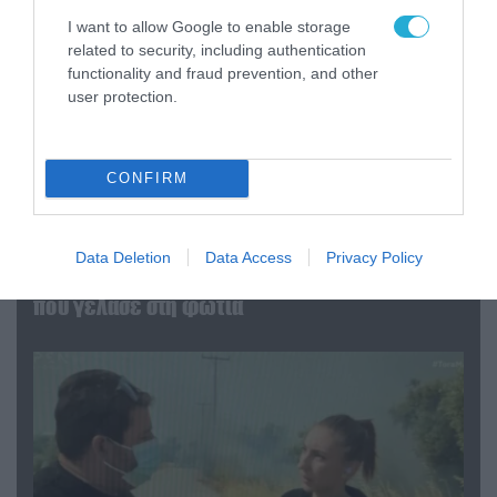
I want to allow Google to enable storage
related to security, including authentication
functionality and fraud prevention, and other
user protection.
CONFIRM
04.08.2026 | 13:02
Η ανακοίνωση του Πανελλήνιου Σωματείου
Data Deletion
Data Access
Privacy Policy
Πυροσβεστών για την δημοσιογράφο του OPEN
που γέλασε στη φωτιά