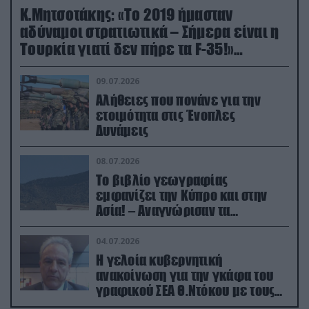
Κ.Μητσοτάκης: «Το 2019 ήμασταν
αδύναμοι στρατιωτικά – Σήμερα είναι η
Τουρκία γιατί δεν πήρε τα F-35!»
(βίντεο)
09.07.2026
Αλήθειες που πονάνε για την
ετοιμότητα στις Ένοπλες
Δυνάμεις
08.07.2026
Το βιβλίο γεωγραφίας
εμφανίζει την Κύπρο και στην
Ασία! – Αναγνώρισαν τα
κατεχόμενα; (φωτο)
04.07.2026
Η γελοία κυβερνητική
ανακοίνωση για την γκάφα του
γραφικού ΣΕΑ Θ.Ντόκου με τους
Ρώσους φαρσέρ