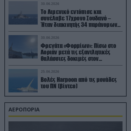
30.06.2026
Το Λιμενικό εντόπισε και
συνέλαβε 17χρονο Σουδανό –
Ήταν διακινητής 34 παράνομων
μεταναστών
30.06.2026
Φρεγάτα «Φορμίων»: Πίσω στο
Λοριάν μετά τις εξαντλητικές
θαλάσσιες δοκιμές στον
απαιτητικό Βισκαϊκό
25.06.2026
Βολές Harpoon από τις μονάδες
του ΠΝ (βίντεο)
ΑΕΡΟΠΟΡΙΑ